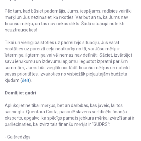
Pēc tam, kad būsiet padomājis, Jums, iespējams, radīsies vairāki
mērķi un Jūs nezināsiet, kā rīkoties. Var būt arī tā, ka Jums nav
finanšu mērķu, un tas nav nekas slikts. Šādā situācijā noteikti
neuztraucieties!
Tikai un vienīgi balstoties uz pašreizējo situāciju, Jūs varat
nostāties uz pareizā ceļa neatkarīgi no tā, vai Jūsu mērķi ir
īstermiņa, ilgtermiņa vai vēl nemaz nav definēti. Sāciet, izvērtējot
savu ienākumu un izdevumu apjomu. Iegūstot izpratni par šīm
summām, Jums būs vieglāk nostādīt finanšu mērķus un noteikt
savas prioritātes, izvairoties no visbiežāk pieļautajām budžeta
kļūdām (
šeit
).
Domājiet gudri
Aplūkojiet ne tikai mērķus, bet arī darbības, kas jāveic, lai tos
sasniegtu. Quentara Costa, pasaulē slavens sertificēts finanšu
eksperts, apgalvo, ka spēcīgs pamats jebkura mērķa izvirzīšanai ir
pārliecināties, ka izvirzītais finanšu mērķis ir “GUDRS”:
- Gaišredzīgs