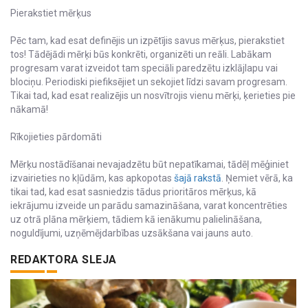
Pierakstiet mērķus
Pēc tam, kad esat definējis un izpētījis savus mērķus, pierakstiet
tos! Tādējādi mērķi būs konkrēti, organizēti un reāli. Labākam
progresam varat izveidot tam speciāli paredzētu izklājlapu vai
blociņu. Periodiski piefiksējiet un sekojiet līdzi savam progresam.
Tikai tad, kad esat realizējis un nosvītrojis vienu mērķi, ķerieties pie
nākamā!
Rīkojieties pārdomāti
Mērķu nostādīšanai nevajadzētu būt nepatīkamai, tādēļ mēģiniet
izvairieties no kļūdām, kas apkopotas
šajā rakstā
. Ņemiet vērā, ka
tikai tad, kad esat sasniedzis tādus prioritāros mērķus, kā
iekrājumu izveide un parādu samazināšana, varat koncentrēties
uz otrā plāna mērķiem, tādiem kā ienākumu palielināšana,
noguldījumi, uzņēmējdarbības uzsākšana vai jauns auto.
REDAKTORA SLEJA