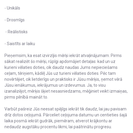
- Unikāls
- Drosmīgs
- Reālistisks
- Saistīts ar laiku
Pieņemsim, ka esat izvirzījis mērķi iekrāt atvaļinājumam. Pirms
sākat realizēt šo mērķi, rūpīgi apdomājiet detaļas: kad un uz
kurieni vēlaties doties, cik daudz naudas Jums nepieciešams
ceļam, tēriņiem, kādēļ Jūs uz turieni vēlaties doties. Pēc tam
novērtējiet, cik lietderīgs un praktisks ir Jūsu mērķis, ņemot vērā
Jūsu ienākumus, iekrājumus un izdevumus. Ja, to visu
izanalizējot, mērķis šķiet nesasniedzams, mēģiniet veikt izmaiņas,
pirms pilnībā maināt to.
Varbūt pašreiz Jūs neesat spējīgs iekrāt tik daudz, lai jau pavisam
drīz dotos ceļojumā. Pārceliet ceļojuma datumu un centieties šajā
laika posmā iekrāt gudrāk, piemēram, atverot krājkontu ar
nedaudz augstāku procentu likmi, lai paātrinātu progresu.