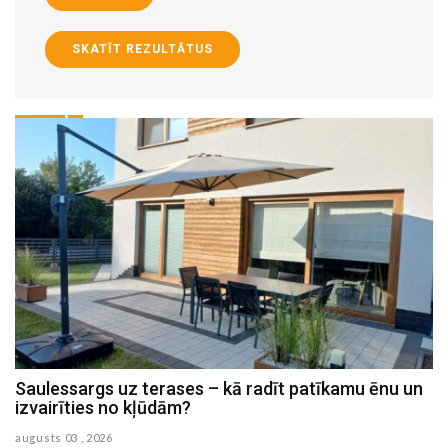
SKATĪT REZULTĀTUS
Saulessargs uz terases – kā radīt patīkamu ēnu un
M
izvairīties no kļūdām?
h
augusts 03 , 2026
au