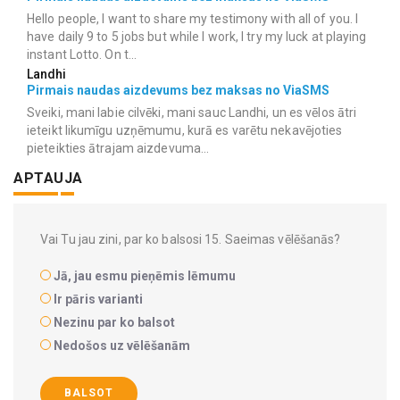
Hello people, I want to share my testimony with all of you. I
have daily 9 to 5 jobs but while I work, I try my luck at playing
instant Lotto. On t...
Landhi
Pirmais naudas aizdevums bez maksas no ViaSMS
Sveiki, mani labie cilvēki, mani sauc Landhi, un es vēlos ātri
ieteikt likumīgu uzņēmumu, kurā es varētu nekavējoties
pieteikties ātrajam aizdevuma...
APTAUJA
Vai Tu jau zini, par ko balsosi 15. Saeimas vēlēšanās?
Jā, jau esmu pieņēmis lēmumu
Ir pāris varianti
Nezinu par ko balsot
Nedošos uz vēlēšanām
BALSOT