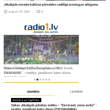
Jēkabpils novada kultūras pārvaldes vadītāja iesniegusi atlūgumu
augusts 05 , 2026
0
Jaunākās
Lasītākās
Kultūra un izglītība
Sākas Jēkabpils pilsētas svētku – “Divi krasti, viena sirds!” -
nedēļa, pasākumi katru dienu (PROGRAMMA)