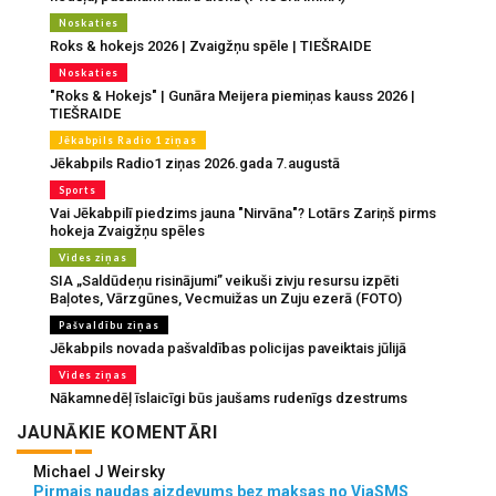
Noskaties
Roks & hokejs 2026 | Zvaigžņu spēle | TIEŠRAIDE
Noskaties
"Roks & Hokejs" | Gunāra Meijera piemiņas kauss 2026 |
TIEŠRAIDE
Jēkabpils Radio 1 ziņas
Jēkabpils Radio1 ziņas 2026.gada 7.augustā
Sports
Vai Jēkabpilī piedzims jauna "Nirvāna"? Lotārs Zariņš pirms
hokeja Zvaigžņu spēles
Vides ziņas
SIA „Saldūdeņu risinājumi” veikuši zivju resursu izpēti
Baļotes, Vārzgūnes, Vecmuižas un Zuju ezerā (FOTO)
Pašvaldību ziņas
Jēkabpils novada pašvaldības policijas paveiktais jūlijā
Vides ziņas
Nākamnedēļ īslaicīgi būs jaušams rudenīgs dzestrums
JAUNĀKIE KOMENTĀRI
Michael J Weirsky
Pirmais naudas aizdevums bez maksas no ViaSMS