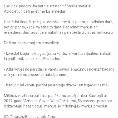
Lūk, daži padomi, kā pareizi uzstādīt finanšu mērķus:
Atrodiet un definējiet mērķu iemeslus
Uzstādot finanšu mērķus, domājiet ne tikai par to, ko vēlaties darīt,
bet arī par to, kādēļ vēlaties to darīt. Papildinot mērķus ar
iemesliem, Jūs radāt tiem nākotnes perspektīvu un pašmotivāciju.
Daži no iespējamajiem iemesliem:
- Izveidot krājumu/noguldījumu kontu, lai varētu atļauties maksāt
īri gadījumā, ja tiek zaudēts darbs;
- Atbrīvoties no parāda, lai varētu savus ienākumus novirzīt kadam
mērķim, nevis procentu maksājumiem;
- Ietaupīt, lai varētu pārdot pašreizējo dzīvokli un iegādāties māju.
Mērķu izvirzīšana palielina panākumu iespējamību. Saskaņā ar
2017. gada “America Saves Week” pētījumu, 56 procenti pasaules
iedzīvotāju ir sasnieguši mērķus, jo ir definējuši mērķu iemeslus.
Rūpīgi analizējiet savu situāciju