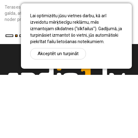
Terases saulessargs ir pārvietojams āra aprīkojums, kas virs
galda, atpūtas krēsliem vai bērnu rotaļu vietas rada ēnu. Tas
Lai optimizētu jūsu vietnes darbu, kā arī
noder privātmāju iedzīvo...
izveidotu mērķtiecīgu reklāmu, mēs
izmantojam sīkdatnes ("sīkfailus"). Gadījumā, ja
turpināsiet izmantot šo vietni, jūs automātiski
piekrītat failu lietošanas noteikumiem.
Akceptēt un turpināt
Ziņu portāls Radio1.lv ir informācija un diskusija par Jēkabpils
pilsētas un reģiona novadu aktualitātēm. Svarīgākie notikumi un
procesi Latvijā un pasaulē.