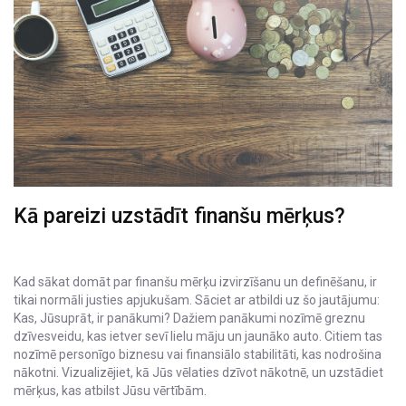
Kā pareizi uzstādīt finanšu mērķus?
Kad sākat domāt par finanšu mērķu izvirzīšanu un definēšanu, ir
tikai normāli justies apjukušam. Sāciet ar atbildi uz šo jautājumu:
Kas, Jūsuprāt, ir panākumi? Dažiem panākumi nozīmē greznu
dzīvesveidu, kas ietver sevī lielu māju un jaunāko auto. Citiem tas
nozīmē personīgo biznesu vai finansiālo stabilitāti, kas nodrošina
nākotni. Vizualizējiet, kā Jūs vēlaties dzīvot nākotnē, un uzstādiet
mērķus, kas atbilst Jūsu vērtībām.