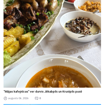
“Mājas kafejnīcas” ver durvis Jēkabpils un Krustpils pusē
augusts 06 , 2026
0