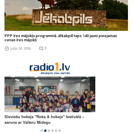
PPP īres mājokļu programmā Jēkabpilī taps 140 jauni pieejamas
cenas īres mājokļi
julijs 30 , 2026
1