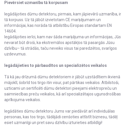
Pievērsiet uzmanību tā korpusam
Iegādājoties dūmu detektoru, pirmais, kam jāpievērš uzmanība, ir
tā korpuss. Uz tā jābūt izvietotam CE marķējumam un
informācijai, kas norāda tā atbilstību Eiropas standartam EN
14604.
Iegādājoties ierīci, kam nav šāda marķējuma un informācijas, Jūs
nevarat būt droši, ka ekstremālos apstākļos tā pasargās Jūsu
dzīvību– tā strādās, taču neveiks visus tai paredzētos, svarīgos
uzdevumus.
Iegādājieties to pārbaudītos un specializētos veikalos
Tā kā jau drīzumā dūmu detektoriem ir jābūt uzstādītiem ikvienā
mājoklī, šobrīd tos tirgo itin visur, pat pārtikas veikalos. Atbilstoši,
uzticami un sertificēti dūmu detektori pieejami elektropreču un
saimniecības preču veikalos, kā arī specializētajos ugunsdrošības
aprīkojuma veikalos.
Iegādāties dūmu detektoru Jums var piedāvāt arī individuālas
personas, kas tos tirgo, tādējādi cenšoties attīstīt biznesu, tādēļ
esiet uzmanīgi un pret savu dzīvību izturieties atbildīgi!