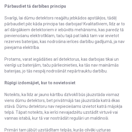
Pārbaudiet tā darbības principu
Svarīgi, lai dūmu detektors reaģētu jebkādos apstākļos, tādēļ
pārbaudiet pēc kāda principa tas darbojas! Kvalitatīviem, līdz ar to
arī dārgākiem detektoriem ir iebūvēts mehānisms, kas paredz tā
pievienošanu elektrotīklam, taču tajā pat laikā tam var ievietot
rezerves baterijas, kas nodrošina ierīces darbību gadījumā, ja nav
pieejama elektrība.
Protams, varat iegādāties arī detektorus, kas darbojas tikai un
vienīgi uz baterijām, taču pārliecinieties, ka tās nav maināmās
baterijas, jo tās nespēj nodrošināt nepārtrauktu darbību.
Rūpīgi izdomājiet, kur to novietosiet
Noteikts, ka līdz ar jauno kārtību dzīvoklī būs jāuzstāda vismaz
viens dūmu detektors, bet privātmājā tas jāuzstāda katrā ēkas
stāvā. Dūmu detektoru nav nepieciešams izvietot katrā mājokļa
telpā. Tāpat noteikts, ka ierīci nevajadzētu uzstādīt virtuvē vai
vannas istabā, kur tā var nostrādāt regulāri un maldinoši.
Primāri tam jābūt uzstādītam telpās, kurās cilvēki uzturas