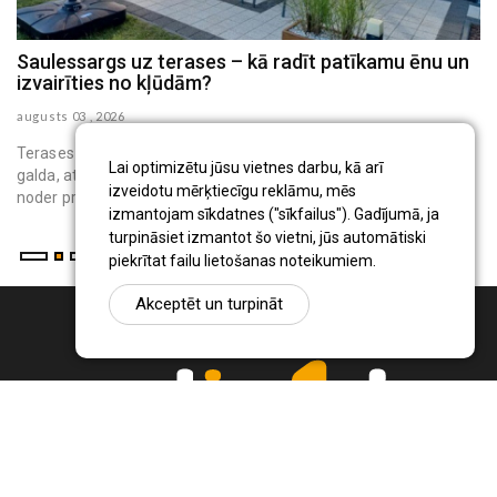
Saulessargs uz terases – kā radīt patīkamu ēnu un
M
izvairīties no kļūdām?
h
augusts 03 , 2026
au
Terases saulessargs ir pārvietojams āra aprīkojums, kas virs
Lai optimizētu jūsu vietnes darbu, kā arī
galda, atpūtas krēsliem vai bērnu rotaļu vietas rada ēnu. Tas
izveidotu mērķtiecīgu reklāmu, mēs
noder privātmāju iedzīvo...
izmantojam sīkdatnes ("sīkfailus"). Gadījumā, ja
turpināsiet izmantot šo vietni, jūs automātiski
piekrītat failu lietošanas noteikumiem.
Akceptēt un turpināt