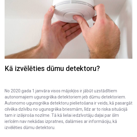
Kā izvēlēties dūmu detektoru?
No 2020.gada 1.janvāra visos mājokļos ir jābūt uzstādītiem
autonomajiem ugunsgrēka detektoriem jeb dūmu detektoriem.
Autonomo ugunsgrēka detektoru pielietošana ir veids, kā pasargāt
cilvēka dzīvību no ugunsgrēka briesmām, līdz ar to riska situācijā
tam ir izšķiroša nozīme. Tā kā lielai iedzīvotāju daļai par šīm
ierīcēm nav nekādas izpratnes, dalāmies ar informāciju, kā
izvēlēties dūmu detektoru.