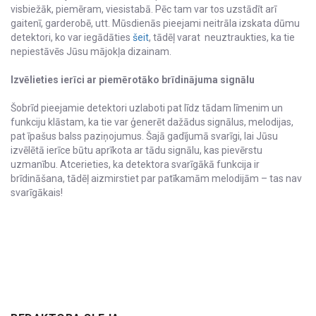
visbiežāk, piemēram, viesistabā. Pēc tam var tos uzstādīt arī
gaitenī, garderobē, utt. Mūsdienās pieejami neitrāla izskata dūmu
detektori, ko var iegādāties
šeit
, tādēļ varat neuztraukties, ka tie
nepiestāvēs Jūsu mājokļa dizainam.
Izvēlieties ierīci ar piemērotāko brīdinājuma signālu
Šobrīd pieejamie detektori uzlaboti pat līdz tādam līmenim un
funkciju klāstam, ka tie var ģenerēt dažādus signālus, melodijas,
pat īpašus balss paziņojumus. Šajā gadījumā svarīgi, lai Jūsu
izvēlētā ierīce būtu aprīkota ar tādu signālu, kas pievērstu
uzmanību. Atcerieties, ka detektora svarīgākā funkcija ir
brīdināšana, tādēļ aizmirstiet par patīkamām melodijām – tas nav
svarīgākais!