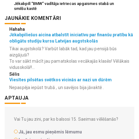
Jēkabpilī “BMW” vadītāja ietriecas apgaismes stabā un
smilšu kastē
JAUNĀKIE KOMENTĀRI
Hahaha
Jēkabpiliešus aicina atbalstīt iniciatīvu par finanšu pratību kā
obligātu studiju kursu Latvijas augstskolās
Tikai augstskolā? Varbūt labāk tad, kad jau pensijā būs
aizgājuši?
To var sākt mācīt jau pamatskolas vecākajās klasēs! Vēlākais
vidusskolā!!...
Sēlis
Viesītes pilsētas svētkos vicinās ar nazi un dūrēm
Nepaspēja iepūst trubā , un savējos bija jāvaktē .
APTAUJA
Vai Tu jau zini, par ko balsosi 15. Saeimas vēlēšanās?
Jā, jau esmu pieņēmis lēmumu