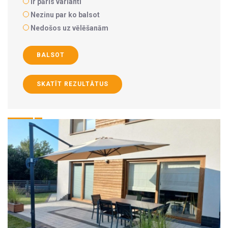
Ir pāris varianti
Nezinu par ko balsot
Nedošos uz vēlēšanām
BALSOT
SKATĪT REZULTĀTUS