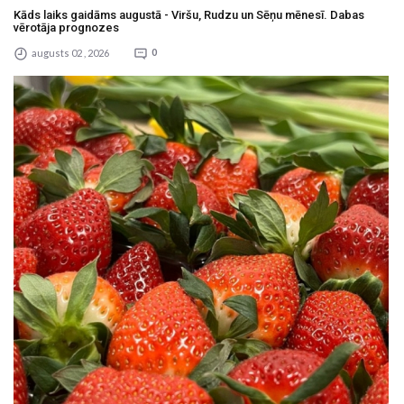
Kāds laiks gaidāms augustā - Viršu, Rudzu un Sēņu mēnesī. Dabas
vērotāja prognozes
augusts 02 , 2026
0