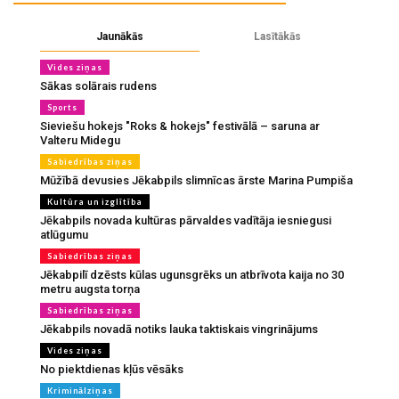
Jaunākās
Lasītākās
Vides ziņas
Sākas solārais rudens
Sports
Sieviešu hokejs "Roks & hokejs" festivālā – saruna ar
Valteru Midegu
Sabiedrības ziņas
Mūžībā devusies Jēkabpils slimnīcas ārste Marina Pumpiša
Kultūra un izglītība
Jēkabpils novada kultūras pārvaldes vadītāja iesniegusi
atlūgumu
Sabiedrības ziņas
Jēkabpilī dzēsts kūlas ugunsgrēks un atbrīvota kaija no 30
metru augsta torņa
Sabiedrības ziņas
Jēkabpils novadā notiks lauka taktiskais vingrinājums
Vides ziņas
No piektdienas kļūs vēsāks
Kriminālziņas