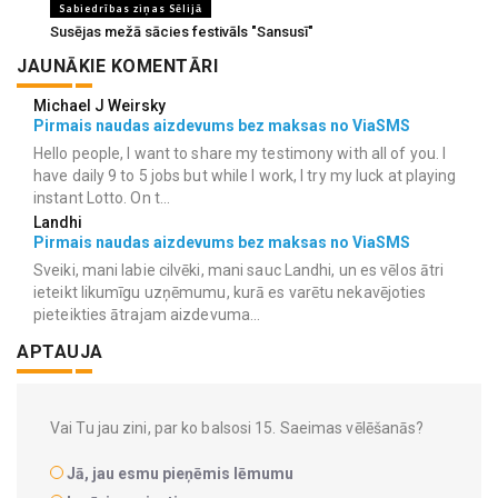
Sabiedrības ziņas Sēlijā
Susējas mežā sācies festivāls "Sansusī"
JAUNĀKIE KOMENTĀRI
Michael J Weirsky
Pirmais naudas aizdevums bez maksas no ViaSMS
Hello people, I want to share my testimony with all of you. I
have daily 9 to 5 jobs but while I work, I try my luck at playing
instant Lotto. On t...
Landhi
Pirmais naudas aizdevums bez maksas no ViaSMS
Sveiki, mani labie cilvēki, mani sauc Landhi, un es vēlos ātri
ieteikt likumīgu uzņēmumu, kurā es varētu nekavējoties
pieteikties ātrajam aizdevuma...
APTAUJA
Vai Tu jau zini, par ko balsosi 15. Saeimas vēlēšanās?
Jā, jau esmu pieņēmis lēmumu