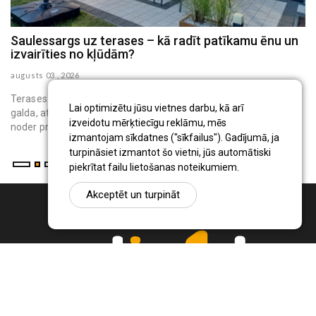
Saulessargs uz terases – kā radīt patīkamu ēnu un
M
izvairīties no kļūdām?
h
augusts 03 , 2026
au
Terases saulessargs ir pārvietojams āra aprīkojums, kas virs
Lai optimizētu jūsu vietnes darbu, kā arī
galda, atpūtas krēsliem vai bērnu rotaļu vietas rada ēnu. Tas
izveidotu mērķtiecīgu reklāmu, mēs
noder privātmāju iedzīvo...
izmantojam sīkdatnes ("sīkfailus"). Gadījumā, ja
turpināsiet izmantot šo vietni, jūs automātiski
piekrītat failu lietošanas noteikumiem.
Akceptēt un turpināt