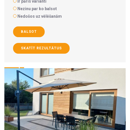
Ir pāris varianti
Nezinu par ko balsot
Nedošos uz vēlēšanām
BALSOT
SKATĪT REZULTĀTUS