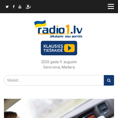
2026.gada 9. augusts
Genoveva, Madara