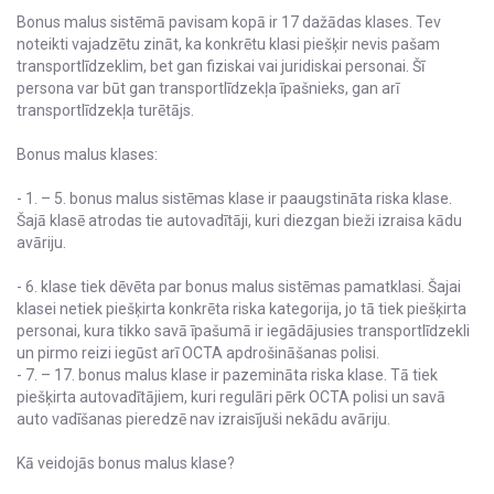
Bonus malus sistēmā pavisam kopā ir 17 dažādas klases. Tev
noteikti vajadzētu zināt, ka konkrētu klasi piešķir nevis pašam
transportlīdzeklim, bet gan fiziskai vai juridiskai personai. Šī
persona var būt gan transportlīdzekļa īpašnieks, gan arī
transportlīdzekļa turētājs.
Bonus malus klases:
- 1. – 5. bonus malus sistēmas klase ir paaugstināta riska klase.
Šajā klasē atrodas tie autovadītāji, kuri diezgan bieži izraisa kādu
avāriju.
- 6. klase tiek dēvēta par bonus malus sistēmas pamatklasi. Šajai
klasei netiek piešķirta konkrēta riska kategorija, jo tā tiek piešķirta
personai, kura tikko savā īpašumā ir iegādājusies transportlīdzekli
un pirmo reizi iegūst arī OCTA apdrošināšanas polisi.
- 7. – 17. bonus malus klase ir pazemināta riska klase. Tā tiek
piešķirta autovadītājiem, kuri regulāri pērk OCTA polisi un savā
auto vadīšanas pieredzē nav izraisījuši nekādu avāriju.
Kā veidojās bonus malus klase?