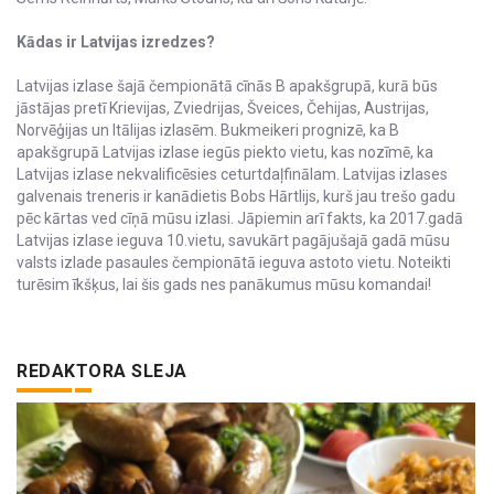
Kādas ir Latvijas izredzes?
Latvijas izlase šajā čempionātā cīnās B apakšgrupā, kurā būs
jāstājas pretī Krievijas, Zviedrijas, Šveices, Čehijas, Austrijas,
Norvēģijas un Itālijas izlasēm. Bukmeikeri prognizē, ka B
apakšgrupā Latvijas izlase iegūs piekto vietu, kas nozīmē, ka
Latvijas izlase nekvalificēsies ceturtdaļfinālam. Latvijas izlases
galvenais treneris ir kanādietis Bobs Hārtlijs, kurš jau trešo gadu
pēc kārtas ved cīņā mūsu izlasi. Jāpiemin arī fakts, ka 2017.gadā
Latvijas izlase ieguva 10.vietu, savukārt pagājušajā gadā mūsu
valsts izlade pasaules čempionātā ieguva astoto vietu. Noteikti
turēsim īkšķus, lai šis gads nes panākumus mūsu komandai!
REDAKTORA SLEJA