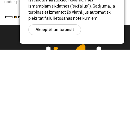
izveidotu mērķtiecīgu reklāmu, mēs
noder privātmāju iedzīvo...
izmantojam sīkdatnes ("sīkfailus"). Gadījumā, ja
turpināsiet izmantot šo vietni, jūs automātiski
piekrītat failu lietošanas noteikumiem.
Akceptēt un turpināt
Ziņu portāls Radio1.lv ir informācija un diskusija par Jēkabpils
pilsētas un reģiona novadu aktualitātēm. Svarīgākie notikumi un
procesi Latvijā un pasaulē.