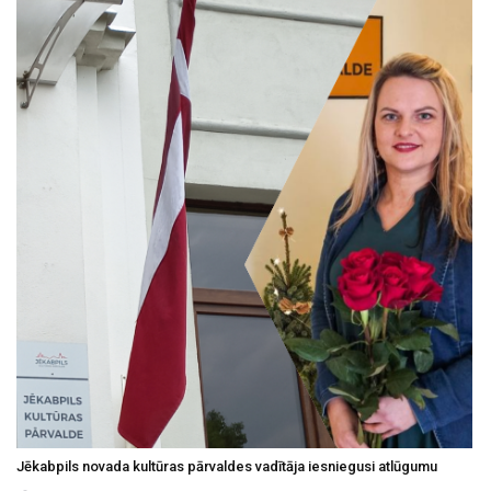
Jēkabpils novada kultūras pārvaldes vadītāja iesniegusi atlūgumu