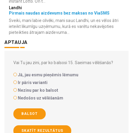
instant Lotto. On t...
Landhi
Pirmais naudas aizdevums bez maksas no ViaSMS
Sveiki, mani labie cilvēki, mani sauc Landhi, un es vēlos ātri
ieteikt likumīgu uzņēmumu, kurā es varētu nekavējoties
pieteikties ātrajam aizdevuma...
APTAUJA
Vai Tu jau zini, par ko balsosi 15. Saeimas vēlēšanās?
Jā, jau esmu pieņēmis lēmumu
Ir pāris varianti
Nezinu par ko balsot
Nedošos uz vēlēšanām
BALSOT
SKATĪT REZULTĀTUS