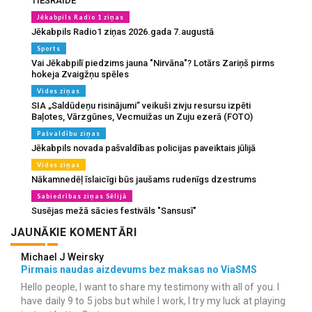
TIEŠRAIDE
Jēkabpils Radio 1 ziņas
Jēkabpils Radio1 ziņas 2026.gada 7.augustā
Sports
Vai Jēkabpilī piedzims jauna "Nirvāna"? Lotārs Zariņš pirms
hokeja Zvaigžņu spēles
Vides ziņas
SIA „Saldūdeņu risinājumi” veikuši zivju resursu izpēti
Baļotes, Vārzgūnes, Vecmuižas un Zuju ezerā (FOTO)
Pašvaldību ziņas
Jēkabpils novada pašvaldības policijas paveiktais jūlijā
Vides ziņas
Nākamnedēļ īslaicīgi būs jaušams rudenīgs dzestrums
Sabiedrības ziņas Sēlijā
Susējas mežā sācies festivāls "Sansusī"
JAUNĀKIE KOMENTĀRI
Michael J Weirsky
Pirmais naudas aizdevums bez maksas no ViaSMS
Hello people, I want to share my testimony with all of you. I
have daily 9 to 5 jobs but while I work, I try my luck at playing