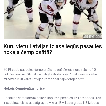
Kuru vietu Latvijas izlase iegūs pasaules
hokeja čempionātā?
2019.gada pasaules čempionāts hokejā šoreiz norisinās no 10.
Līdz 26.maijam Slovākijas pilsētā Bratislavā. Aplūkosim – kādas
izredzes ir uzvarēt Latvijas komandai šajā čempionātā.
Hokeja čempionāta norise
Pasaules čempionātā hokejā kopumā piedalās 16 komandas. Tās
ir sadalītas divās apakšgrupās – A un B – katrā grupā ir 8 izlades.