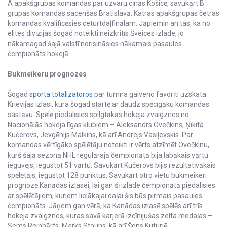
A apakšgrupas komandas par uzvaru cīnās Košicē, savukārt B
grupas komandas sacenšas Bratislavā. Katras apakšgrupas četras
komandas kvalificēsies ceturtdaļfinālam. Jāpiemin arī tas, ka no
elites divīzijas šogad noteikti neizkritīs Šveices izlade, jo
nākamagad šajā valstī norisināsies nākamais pasaules
čempionāts hokejā.
Bukmeikeru prognozes
Šogad
sporta totalizatoros
par turnīra galveno favorīti uzskata
Krievijas izlasi, kura šogad startē ar daudz spēcīgāku komandas
sastāvu. Spēlē piedalīsies spilgtākās hokeja zvaigznes no
Nacionālās hokeja līgas klubiem – Aleksandrs Ovečkins, Ņikita
Kučerovs, Jevgēnijs Malkins, kā arī Andrejs Vasiļevskis. Par
komandas vērtīgāko spēlētāju noteikti ir vērts atzīmēt Ovečkinu,
kurš šajā sezonā NHL regulārajā čempionātā bija labākais vārtu
ieguvējs, iegūstot 51 vārtu. Savukārt Kučerovs bijis rezultatīvākais
spēlētājs, iegūstot 128 punktus. Savukārt otro vietu bukmeikeri
prognozē Kanādas izlasei, lai gan šī izlade čempionātā piedalīsies
ar spēlētājiem, kuriem lielākajai daļai šis būs pirmais pasaules
čempionāts. Jāņem gan vērā, ka Kanādas izlasē spēlēs arī trīs
hokeja zvaigznes, kuras savā karjerā izcīnijušas zelta medaļas –
Sems Reinhārts, Marks Stouns, kā arī Šons Kuturjē.