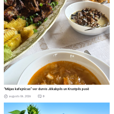
“Mājas kafejnīcas” ver durvis Jēkabpils un Krustpils pusē
augusts 06 , 2026
0