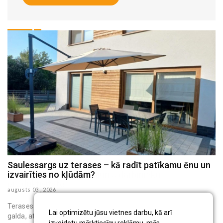
Saulessargs uz terases – kā radīt patīkamu ēnu un
M
izvairīties no kļūdām?
h
augusts 03 , 2026
au
Terases saulessargs ir pārvietojams āra aprīkojums, kas virs
Lai optimizētu jūsu vietnes darbu, kā arī
galda, atpūtas krēsliem vai bērnu rotaļu vietas rada ēnu. Tas