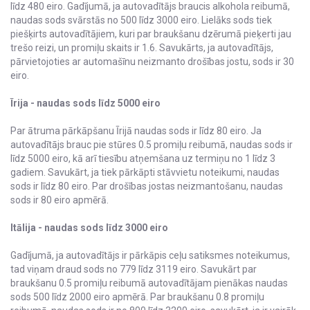
līdz 480 eiro. Gadījumā, ja autovadītājs braucis alkohola reibumā,
naudas sods svārstās no 500 līdz 3000 eiro. Lielāks sods tiek
piešķirts autovadītājiem, kuri par braukšanu dzērumā pieķerti jau
trešo reizi, un promiļu skaits ir 1.6. Savukārts, ja autovadītājs,
pārvietojoties ar automašīnu neizmanto drošības jostu, sods ir 30
eiro.
Īrija - naudas sods līdz 5000 eiro
Par ātruma pārkāpšanu Īrijā naudas sods ir līdz 80 eiro. Ja
autovadītājs brauc pie stūres 0.5 promiļu reibumā, naudas sods ir
līdz 5000 eiro, kā arī tiesību atņemšana uz termiņu no 1 līdz 3
gadiem. Savukārt, ja tiek pārkāpti stāvvietu noteikumi, naudas
sods ir līdz 80 eiro. Par drošības jostas neizmantošanu, naudas
sods ir 80 eiro apmērā.
Itālija - naudas sods līdz 3000 eiro
Gadījumā, ja autovadītājs ir pārkāpis ceļu satiksmes noteikumus,
tad viņam draud sods no 779 līdz 3119 eiro. Savukārt par
braukšanu 0.5 promiļu reibumā autovadītājam pienākas naudas
sods 500 līdz 2000 eiro apmērā. Par braukšanu 0.8 promiļu