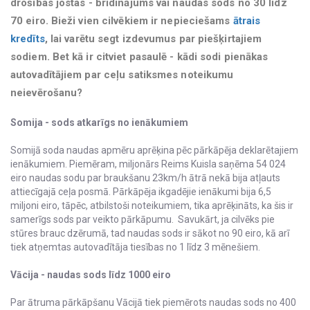
drošības jostas - brīdinājums vai naudas sods no 30 līdz
70 eiro. Bieži vien cilvēkiem ir nepieciešams
ātrais
kredīts
, lai varētu segt izdevumus par piešķirtajiem
sodiem. Bet kā ir citviet pasaulē - kādi sodi pienākas
autovadītājiem par ceļu satiksmes noteikumu
neievērošanu?
Somija - sods atkarīgs no ienākumiem
Somijā soda naudas apmēru aprēķina pēc pārkāpēja deklarētajiem
ienākumiem. Piemēram, miljonārs Reims Kuisla saņēma 54 024
eiro naudas sodu par braukšanu 23km/h ātrā nekā bija atļauts
attiecīgajā ceļa posmā. Pārkāpēja ikgadējie ienākumi bija 6,5
miljoni eiro, tāpēc, atbilstoši noteikumiem, tika aprēķināts, ka šis ir
samerīgs sods par veikto pārkāpumu. Savukārt, ja cilvēks pie
stūres brauc dzērumā, tad naudas sods ir sākot no 90 eiro, kā arī
tiek atņemtas autovadītāja tiesības no 1 līdz 3 mēnešiem.
Vācija - naudas sods līdz 1000 eiro
Par ātruma pārkāpšanu Vācijā tiek piemērots naudas sods no 400