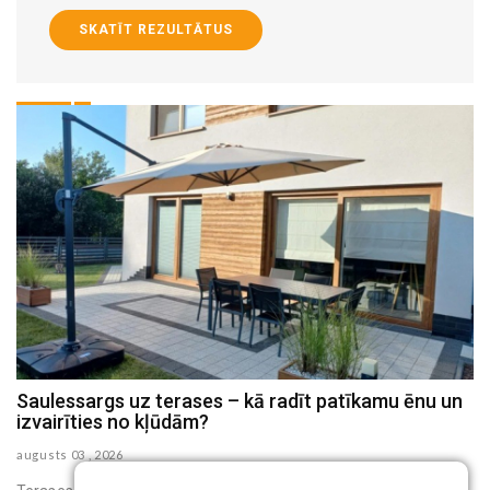
SKATĪT REZULTĀTUS
Saulessargs uz terases – kā radīt patīkamu ēnu un
M
izvairīties no kļūdām?
h
augusts 03 , 2026
au