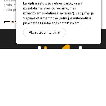
Terases saulessargs ir pārvietojams āra aprīkojums, kas virs
Lai optimizētu jūsu vietnes darbu, kā arī
galda, atpūtas krēsliem vai bērnu rotaļu vietas rada ēnu. Tas
izveidotu mērķtiecīgu reklāmu, mēs
noder privātmāju iedzīvo...
izmantojam sīkdatnes ("sīkfailus"). Gadījumā, ja
turpināsiet izmantot šo vietni, jūs automātiski
piekrītat failu lietošanas noteikumiem.
Akceptēt un turpināt
Ziņu portāls Radio1.lv ir informācija un diskusija par Jēkabpils
pilsētas un reģiona novadu aktualitātēm. Svarīgākie notikumi un
procesi Latvijā un pasaulē.