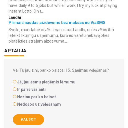
have daily 9 to 5 jobs but while I work, I try my luck at playing
instant Lotto. On t...
Landhi
Pirmais naudas aizdevums bez maksas no ViaSMS
Sveiki, mani labie cilvēki, mani sauc Landhi, un es vēlos ātri
ieteikt likumīgu uzņēmumu, kurā es varētu nekavējoties
pieteikties ātrajam aizdevuma...
APTAUJA
Vai Tu jau zini, par ko balsosi 15. Saeimas vēlēšanās?
Jā, jau esmu pieņēmis lēmumu
Ir pāris varianti
Nezinu par ko balsot
Nedošos uz vēlēšanām
BALSOT