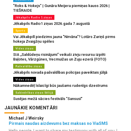
"Roks & Hokejs" | Gunāra Meijera piemiņas kauss 2026 |
TIEŠRAIDE
Jēkabpils Radio 1 ziņas
Jēkabpils Radio1 ziņas 2026.gada 7.augustā
Sports
Vai Jēkabpilī piedzims jauna "Nirvāna"? Lotārs Zariņš pirms
hokeja Zvaigžņu spēles
Vides ziņas
SIA „Saldūdeņu risinājumi” veikuši zivju resursu izpēti
Baļotes, Vārzgūnes, Vecmuižas un Zuju ezerā (FOTO)
Pašvaldību ziņas
Jēkabpils novada pašvaldības policijas paveiktais jūlijā
Vides ziņas
Nākamnedēļ īslaicīgi būs jaušams rudenīgs dzestrums
Sabiedrības ziņas Sēlijā
Susējas mežā sācies festivāls "Sansusī"
JAUNĀKIE KOMENTĀRI
Michael J Weirsky
Pirmais naudas aizdevums bez maksas no ViaSMS
Hello people, I want to share my testimony with all of you. I