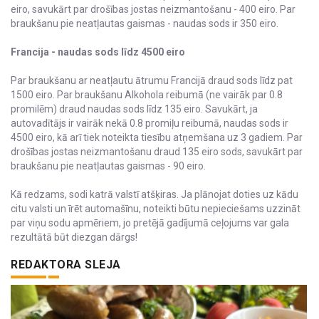
eiro, savukārt par drošības jostas neizmantošanu - 400 eiro. Par
braukšanu pie neatļautas gaismas - naudas sods ir 350 eiro.
Francija - naudas sods līdz 4500 eiro
Par braukšanu ar neatļautu ātrumu Francijā draud sods līdz pat
1500 eiro. Par braukšanu Alkohola reibumā (ne vairāk par 0.8
promilēm) draud naudas sods līdz 135 eiro. Savukārt, ja
autovadītājs ir vairāk nekā 0.8 promiļu reibumā, naudas sods ir
4500 eiro, kā arī tiek noteikta tiesību atņemšana uz 3 gadiem. Par
drošības jostas neizmantošanu draud 135 eiro sods, savukārt par
braukšanu pie neatļautas gaismas - 90 eiro.
Kā redzams, sodi katrā valstī atšķiras. Ja plānojat doties uz kādu
citu valsti un īrēt automašīnu, noteikti būtu nepieciešams uzzināt
par viņu sodu apmēriem, jo pretējā gadījumā ceļojums var gala
rezultātā būt diezgan dārgs!
REDAKTORA SLEJA