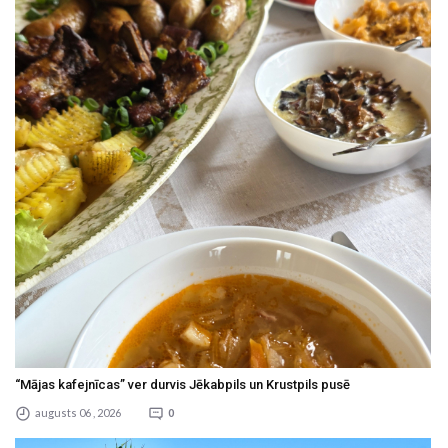
“Mājas kafejnīcas” ver durvis Jēkabpils un Krustpils pusē
augusts 06 , 2026
0