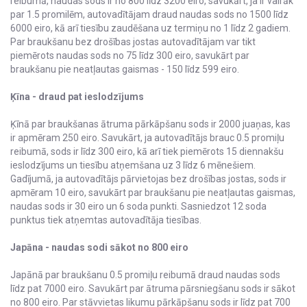
reibumā, naudas sods ir no 800 līdz 3200 eiro, savukārt, ja ir vairāk
par 1.5 promilēm, autovadītājam draud naudas sods no 1500 līdz
6000 eiro, kā arī tiesību zaudēšana uz termiņu no 1 līdz 2 gadiem.
Par braukšanu bez drošības jostas autovadītājam var tikt
piemērots naudas sods no 75 līdz 300 eiro, savukārt par
braukšanu pie neatļautas gaismas - 150 līdz 599 eiro.
Ķīna - draud pat ieslodzījums
Ķīnā par braukšanas ātruma pārkāpšanu sods ir 2000 juaņas, kas
ir apmēram 250 eiro. Savukārt, ja autovadītājs brauc 0.5 promiļu
reibumā, sods ir līdz 300 eiro, kā arī tiek piemērots 15 diennakšu
ieslodzījums un tiesību atņemšana uz 3 līdz 6 mēnešiem.
Gadījumā, ja autovadītājs pārvietojas bez drošības jostas, sods ir
apmēram 10 eiro, savukārt par braukšanu pie neatļautas gaismas,
naudas sods ir 30 eiro un 6 soda punkti. Sasniedzot 12 soda
punktus tiek atņemtas autovadītāja tiesības.
Japāna - naudas sodi sākot no 800 eiro
Japānā par braukšanu 0.5 promiļu reibumā draud naudas sods
līdz pat 7000 eiro. Savukārt par ātruma pārsniegšanu sods ir sākot
no 800 eiro. Par stāvvietas likumu pārkāpšanu sods ir līdz pat 700