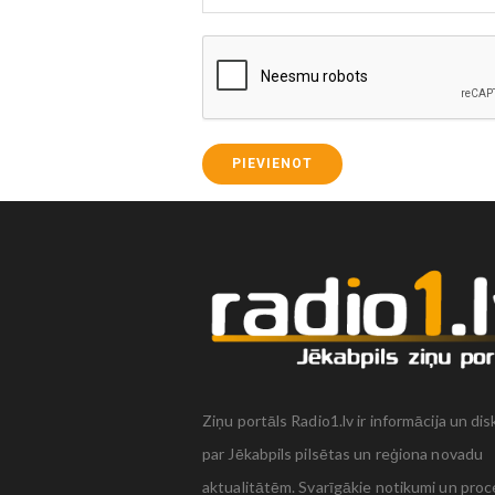
PIEVIENOT
Ziņu portāls Radio1.lv ir informācija un dis
par Jēkabpils pilsētas un reģiona novadu
aktualitātēm. Svarīgākie notikumi un proc