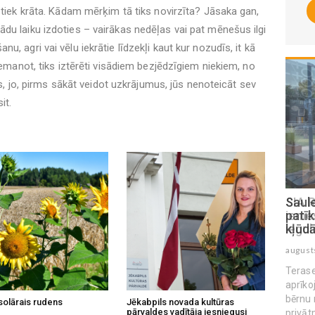
 tiek krāta. Kādam mērķim tā tiks novirzīta? Jāsaka gan,
du laiku izdoties – vairākas nedēļas vai pat mēnešus ilgi
, agri vai vēlu iekrātie līdzekļi kaut kur nozudīs, it kā
 nemanot, tiks iztērēti visādiem bezjēdzīgiem niekiem, no
ies, jo, pirms sākāt veidot uzkrājumus, jūs nenoteicāt sev
it.
SIA Rolling kafijas aparātu noma: 5
Saule
iemesli, kāpēc tas ir gudrākais
patīk
ieguldījums darbinieku produktivitātē
kļūd
augusts 04 , 2026
august
Terase
aprīko
bērnu 
solārais rudens
Jēkabpils novada kultūras
pārvaldes vadītāja iesniegusi
privāt