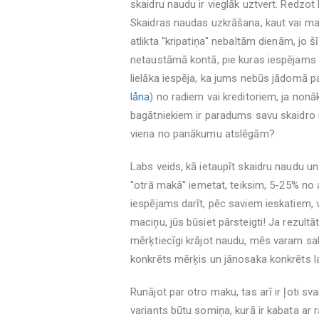
skaidru naudu ir vieglāk uztvert. Redzot 
Skaidras naudas uzkrāšana, kaut vai maz
atlikta ''kripatiņa'' nebaltām dienām, jo
netaustāmā kontā, pie kuras iespējams pi
lielāka iespēja, ka jums nebūs jādomā pa
låna
) no radiem vai kreditoriem, ja nonāk
bagātniekiem ir paradums savu skaidro nau
viena no panākumu atslēgām?
Labs veids, kā ietaupīt skaidru naudu un
''otrā makā'' iemetat, teiksim, 5-25% no a
iespējams darīt, pēc saviem ieskatiem, v
maciņu, jūs būsiet pārsteigti! Ja rezultāt
mērķtiecīgi krājot naudu, mēs varam sak
konkrēts mērķis un jānosaka konkrēts l
Runājot par otro maku, tas arī ir ļoti sv
variants būtu somiņa, kurā ir kabata ar r