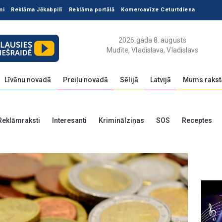
mi
Reklāma Jēkabpilī
Reklāma portālā
Komercavīze Ceturtdiena
2026.gada 8. augusts
Mudīte, Vladislava, Vladislavs
Līvānu novadā
Preiļu novadā
Sēlijā
Latvijā
Mums rakst
Reklāmraksti
Interesanti
Kriminālziņas
SOS
Receptes