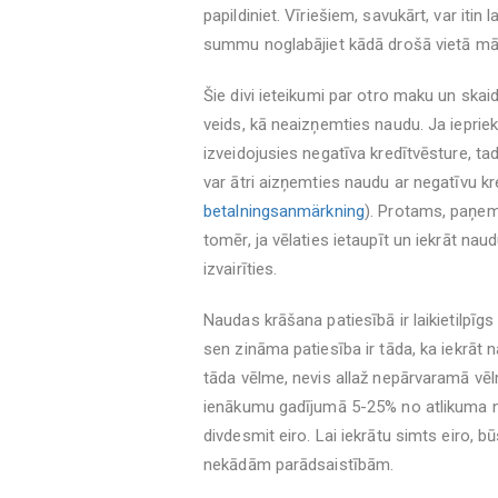
papildiniet. Vīriešiem, savukārt, var iti
summu noglabājiet kādā drošā vietā mā
Šie divi ieteikumi par otro maku un skaid
veids, kā neaizņemties naudu. Ja ieprie
izveidojusies negatīva kredītvēsture, t
var ātri aizņemties naudu ar negatīvu kre
betalningsanmärkning
). Protams, paņemt
tomēr, ja vēlaties ietaupīt un iekrāt n
izvairīties.
Naudas krāšana patiesībā ir laikietilpīgs 
sen zināma patiesība ir tāda, ka iekrāt n
tāda vēlme, nevis allaž nepārvaramā vēlm
ienākumu gadījumā 5-25% no atlikuma n
divdesmit eiro. Lai iekrātu simts eiro, 
nekādām parādsaistībām.