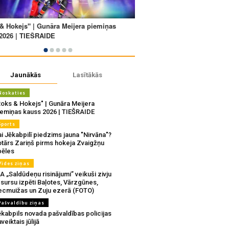
Jaunākās
Lasītākās
Noskaties
Roks & Hokejs" | Gunāra Meijera
iemiņas kauss 2026 | TIEŠRAIDE
Sports
i Jēkabpilī piedzims jauna "Nirvāna"?
otārs Zariņš pirms hokeja Zvaigžņu
pēles
Vides ziņas
A „Saldūdeņu risinājumi” veikuši zivju
sursu izpēti Baļotes, Vārzgūnes,
ecmuižas un Zuju ezerā (FOTO)
Pašvaldību ziņas
ēkabpils novada pašvaldības policijas
veiktais jūlijā