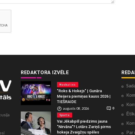
REDAKTORA IZVĒLE
REDA
Noskaties
Sad
"Roks & Hokejs" | Gunāra
Kome
Meijera piemiņas kauss 2026 |
TIEŠRAIDE
Konf
augusts 08 , 2026
0
Ētik
kusija
Sports
Vai Jēkabpilī piedzims jauna
Kont
"Nirvāna"? Lotārs Zariņš pirms
Par
hokeja Zvaigžņu spēles
esi