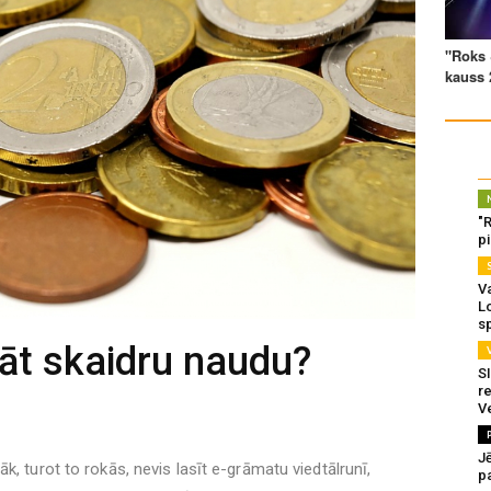
"
p
Va
L
s
rāt skaidru naudu?
SI
re
V
J
k, turot to rokās, nevis lasīt e-grāmatu viedtālrunī,
pa