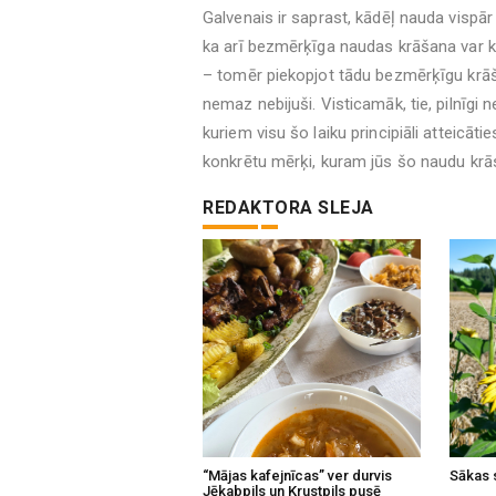
Galvenais ir saprast, kādēļ nauda vispār
ka arī bezmērķīga naudas krāšana var kā
– tomēr piekopjot tādu bezmērķīgu krāšanu
nemaz nebijuši. Visticamāk, tie, pilnīgi
kuriem visu šo laiku principiāli atteicāt
konkrētu mērķi, kuram jūs šo naudu krās
REDAKTORA SLEJA
“Mājas kafejnīcas” ver durvis
Sākas 
Jēkabpils un Krustpils pusē