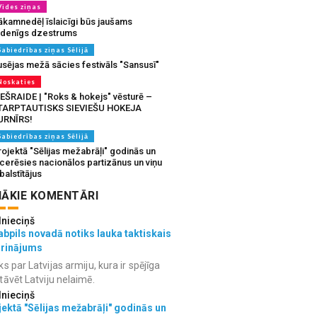
Vides ziņas
ākamnedēļ īslaicīgi būs jaušams
udenīgs dzestrums
Sabiedrības ziņas Sēlijā
usējas mežā sācies festivāls "Sansusī"
Noskaties
IEŠRAIDE | "Roks & hokejs" vēsturē –
TARPTAUTISKS SIEVIEŠU HOKEJA
URNĪRS!
Sabiedrības ziņas Sēlijā
ojektā "Sēlijas mežabrāļi" godinās un
tcerēsies nacionālos partizānus un viņu
balstītājus
ĀKIE KOMENTĀRI
lnieciņš
bpils novadā notiks lauka taktiskais
grinājums
ks par Latvijas armiju, kura ir spējīga
tāvēt Latviju nelaimē.
lnieciņš
ektā "Sēlijas mežabrāļi" godinās un