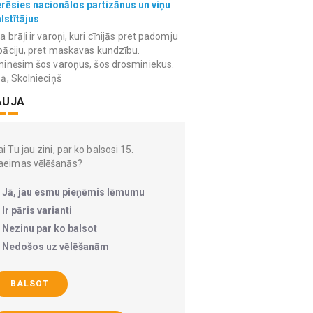
erēsies nacionālos partizānus un viņu
lstītājus
 brāļi ir varoņi, kuri cīnijās pret padomju
āciju, pret maskavas kundzību.
inēsim šos varoņus, šos drosminiekus.
ā, Skolnieciņš
AUJA
i Tu jau zini, par ko balsosi 15.
aeimas vēlēšanās?
Jā, jau esmu pieņēmis lēmumu
Ir pāris varianti
Nezinu par ko balsot
Nedošos uz vēlēšanām
BALSOT