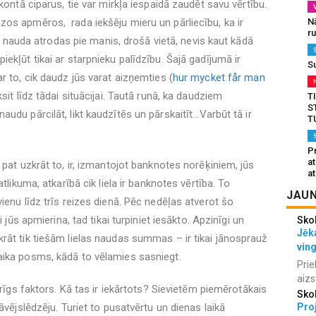
kontā ciparus, tie var mirkļa iespaidā zaudēt savu vērtību.
os apmēros, rada iekšēju mieru un pārliecību, ka ir
N
r
 šī nauda atrodas pie manis, drošā vietā, nevis kaut kādā
ekļūt tikai ar starpnieku palīdzību. Šajā gadījumā ir
S
r to, cik daudz jūs varat aizņemties (
hur mycket får man
sit līdz tādai situācijai. Tautā runā, ka daudziem
T
S
du pārcilāt, likt kaudzītēs un pārskaitīt...Varbūt tā ir
T
Pr
a
 pat uzkrāt to, ir, izmantojot banknotes norēķiniem, jūs
at
tlikuma, atkarībā cik liela ir banknotes vērtība. To
JAUN
ienu līdz trīs reizes dienā. Pēc nedēļas atverot šo
i jūs apmierina, tad tikai turpiniet iesākto. Apzinīgi un
Sko
Jēka
rāt tik tiešām lielas naudas summas – ir tikai jānosprauž
vin
aika posms, kādā to vēlamies sasniegt.
Prie
aizs
arīgs faktors. Kā tas ir iekārtots? Sievietēm piemērotākais
Sko
āvējslēdzēju. Turiet to pusatvērtu un dienas laikā
Proj