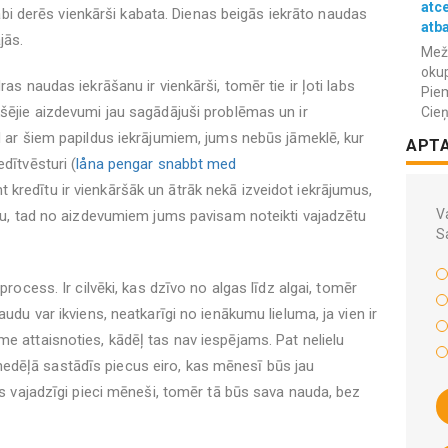
atc
n labi derēs vienkārši kabata. Dienas beigās iekrāto naudas
atba
jās.
Meža
okup
ras naudas iekrāšanu ir vienkārši, tomēr tie ir ļoti labs
Piem
kšējie aizdevumi jau sagādājuši problēmas un ir
Cieņ
ad ar šiem papildus iekrājumiem, jums nebūs jāmeklē, kur
APT
dītvēsturi (
låna pengar snabbt med
 kredītu ir vienkāršāk un ātrāk nekā izveidot iekrājumus,
Va
audu, tad no aizdevumiem jums pavisam noteikti vajadzētu
S
process. Ir cilvēki, kas dzīvo no algas līdz algai, tomēr
audu var ikviens, neatkarīgi no ienākumu lieluma, ja vien ir
e attaisnoties, kādēļ tas nav iespējams. Pat nelielu
edēļā sastādīs piecus eiro, kas mēnesī būs jau
būs vajadzīgi pieci mēneši, tomēr tā būs sava nauda, bez