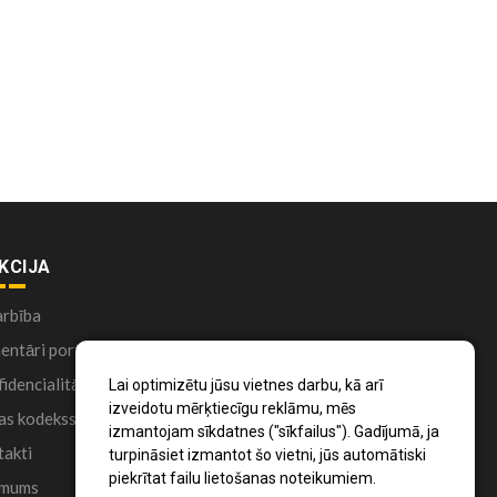
KCIJA
arbība
ntāri portālā
idencialitātes politika
Lai optimizētu jūsu vietnes darbu, kā arī
izveidotu mērķtiecīgu reklāmu, mēs
as kodekss
izmantojam sīkdatnes ("sīkfailus"). Gadījumā, ja
akti
turpināsiet izmantot šo vietni, jūs automātiski
piekrītat failu lietošanas noteikumiem.
 mums