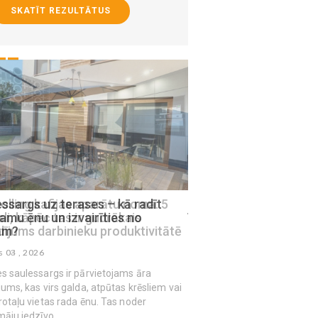
SKATĪT REZULTĀTUS
ssargs uz terases – kā radīt
Mājas virsmas, kam n
amu ēnu un izvairīties no
īpaši rūpīga higiēna
ām?
augusts 03 , 2026
s 03 , 2026
s saulessargs ir pārvietojams āra
jums, kas virs galda, atpūtas krēsliem vai
rotaļu vietas rada ēnu. Tas noder
māju iedzīvo...