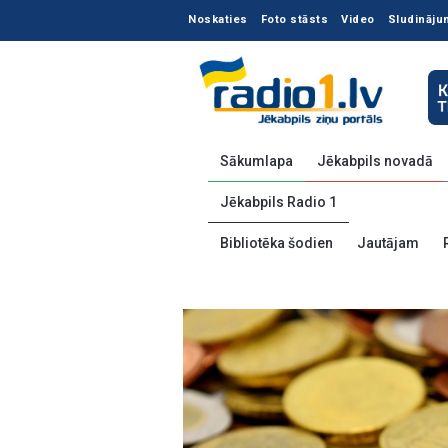
Noskaties
Foto stāsts
Video
Sludināju
Sākumlapa
Jēkabpils novadā
Jēkabpils Radio 1
Bibliotēka šodien
Jautājam