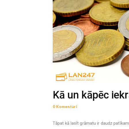
Kā un kāpēc iek
0 Komentāri
Tāpat kā lasīt grāmatu ir daudz patīkamā