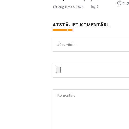
augu
augusts 06 , 2026
0
ATSTĀJIET KOMENTĀRU
Jūsu vārds:
Komentārs