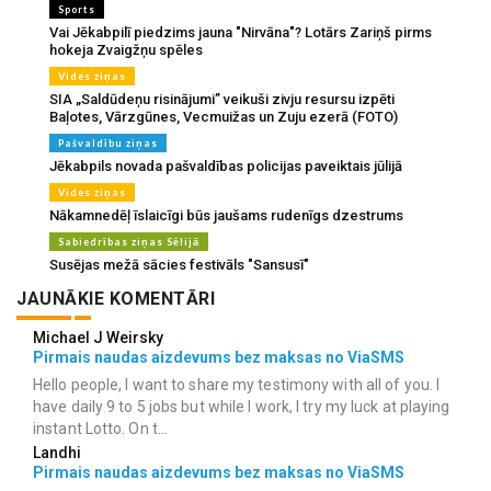
Sports
Vai Jēkabpilī piedzims jauna "Nirvāna"? Lotārs Zariņš pirms
hokeja Zvaigžņu spēles
Vides ziņas
SIA „Saldūdeņu risinājumi” veikuši zivju resursu izpēti
Baļotes, Vārzgūnes, Vecmuižas un Zuju ezerā (FOTO)
Pašvaldību ziņas
Jēkabpils novada pašvaldības policijas paveiktais jūlijā
Vides ziņas
Nākamnedēļ īslaicīgi būs jaušams rudenīgs dzestrums
Sabiedrības ziņas Sēlijā
Susējas mežā sācies festivāls "Sansusī"
JAUNĀKIE KOMENTĀRI
Michael J Weirsky
Pirmais naudas aizdevums bez maksas no ViaSMS
Hello people, I want to share my testimony with all of you. I
have daily 9 to 5 jobs but while I work, I try my luck at playing
instant Lotto. On t...
Landhi
Pirmais naudas aizdevums bez maksas no ViaSMS