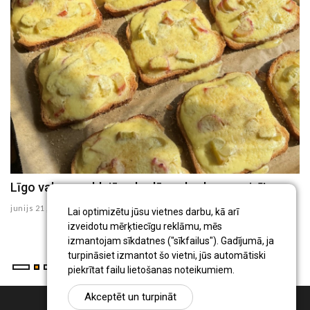
Līgo vakara saldajā uzkodā - rabarberu maizītes
B
s
junijs 21 , 2026
Lai optimizētu jūsu vietnes darbu, kā arī
ma
izveidotu mērķtiecīgu reklāmu, mēs
izmantojam sīkdatnes ("sīkfailus"). Gadījumā, ja
turpināsiet izmantot šo vietni, jūs automātiski
piekrītat failu lietošanas noteikumiem.
Akceptēt un turpināt