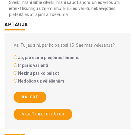
Sveiki, mani labie cilvēki, mani sauc Landhi, un es vēlos ātri
ieteikt likumīgu uzņēmumu, kurā es varētu nekavējoties
pieteikties ātrajam aizdevuma...
APTAUJA
Vai Tu jau zini, par ko balsosi 15. Saeimas vēlēšanās?
Jā, jau esmu pieņēmis lēmumu
Ir pāris varianti
Nezinu par ko balsot
Nedošos uz vēlēšanām
BALSOT
SKATĪT REZULTĀTUS