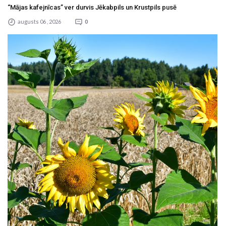
“Mājas kafejnīcas” ver durvis Jēkabpils un Krustpils pusē
augusts 06 , 2026
0