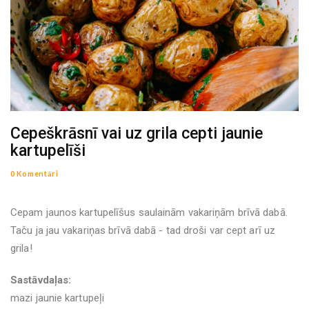
Cepeškrāsnī vai uz grila cepti jaunie
kartupelīši
0 Komentāri
Cepam jaunos kartupelīšus saulainām vakariņām brīvā dabā.
Taču ja jau vakariņas brīvā dabā - tad droši var cept arī uz
grila!
Sastāvdaļas:
mazi jaunie kartupeļi