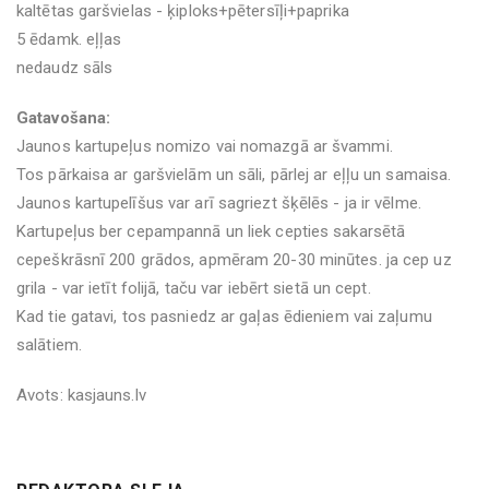
kaltētas garšvielas - ķiploks+pētersīļi+paprika
5 ēdamk. eļļas
nedaudz sāls
Gatavošana:
Jaunos kartupeļus nomizo vai nomazgā ar švammi.
Tos pārkaisa ar garšvielām un sāli, pārlej ar eļļu un samaisa.
Jaunos kartupelīšus var arī sagriezt šķēlēs - ja ir vēlme.
Kartupeļus ber cepampannā un liek cepties sakarsētā
cepeškrāsnī 200 grādos, apmēram 20-30 minūtes. ja cep uz
grila - var ietīt folijā, taču var iebērt sietā un cept.
Kad tie gatavi, tos pasniedz ar gaļas ēdieniem vai zaļumu
salātiem.
Avots: kasjauns.lv