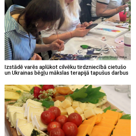
Izstādē varēs aplūkot cilvēku tirdzniecībā cietušo
un Ukrainas bēgļu mākslas terapijā tapušus darbus