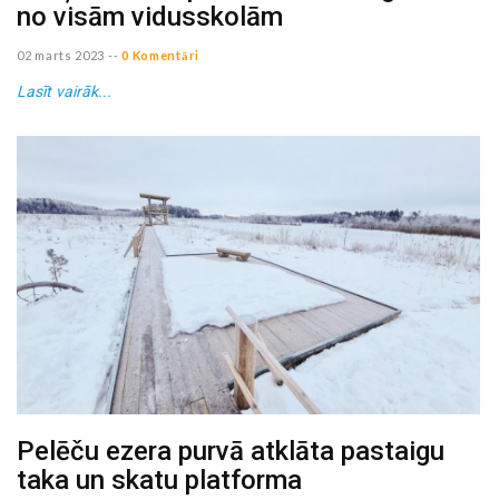
no visām vidusskolām
02 marts 2023
--
0 Komentāri
Lasīt vairāk...
Pelēču ezera purvā atklāta pastaigu
taka un skatu platforma