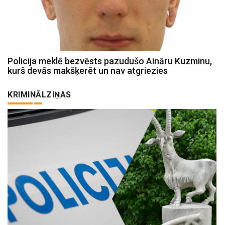
Policija meklē bezvēsts pazudušo Aināru Kuzminu,
kurš devās makšķerēt un nav atgriezies
KRIMINĀLZIŅAS