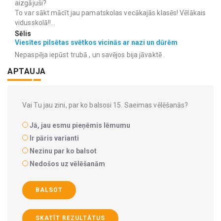
aizgājuši?
To var sākt mācīt jau pamatskolas vecākajās klasēs! Vēlākais
vidusskolā!!...
Sēlis
Viesītes pilsētas svētkos vicinās ar nazi un dūrēm
Nepaspēja iepūst trubā , un savējos bija jāvaktē .
APTAUJA
Vai Tu jau zini, par ko balsosi 15. Saeimas vēlēšanās?
Jā, jau esmu pieņēmis lēmumu
Ir pāris varianti
Nezinu par ko balsot
Nedošos uz vēlēšanām
BALSOT
SKATĪT REZULTĀTUS