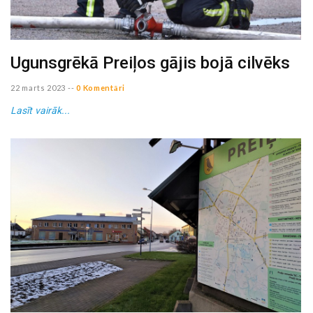
Ugunsgrēkā Preiļos gājis bojā cilvēks
22 marts 2023
--
0 Komentāri
Lasīt vairāk...