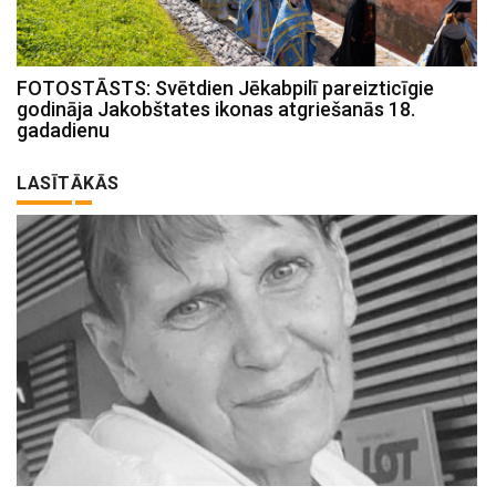
FOTOSTĀSTS: Svētdien Jēkabpilī pareizticīgie
godināja Jakobštates ikonas atgriešanās 18.
gadadienu
LASĪTĀKĀS