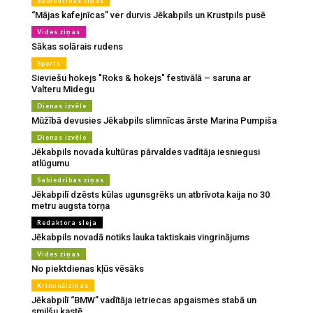
Sabiedrības ziņas
“Mājas kafejnīcas” ver durvis Jēkabpils un Krustpils pusē
Vides ziņas
Sākas solārais rudens
Sports
Sieviešu hokejs "Roks & hokejs" festivālā – saruna ar
Valteru Midegu
Dienas izvēle
Mūžībā devusies Jēkabpils slimnīcas ārste Marina Pumpiša
Dienas izvēle
Jēkabpils novada kultūras pārvaldes vadītāja iesniegusi
atlūgumu
Sabiedrības ziņas
Jēkabpilī dzēsts kūlas ugunsgrēks un atbrīvota kaija no 30
metru augsta torņa
Redaktora sleja
Jēkabpils novadā notiks lauka taktiskais vingrinājums
Vides ziņas
No piektdienas kļūs vēsāks
Kriminālziņas
Jēkabpilī “BMW” vadītāja ietriecas apgaismes stabā un
smilšu kastē