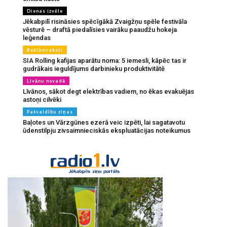
Dienas izvēle
Jēkabpilī risināsies spēcīgākā Zvaigžņu spēle festivāla
vēsturē – draftā piedalīsies vairāku paaudžu hokeja
leģendas
Reklāmraksti
SIA Rolling kafijas aparātu noma: 5 iemesli, kāpēc tas ir
gudrākais ieguldījums darbinieku produktivitātē
Līvānu novadā
Līvānos, sākot degt elektrības vadiem, no ēkas evakuējas
astoņi cilvēki
Pašvaldību ziņas
Baļotes un Vārzgūnes ezerā veic izpēti, lai sagatavotu
ūdenstilpju zivsaimnieciskās ekspluatācijas noteikumus