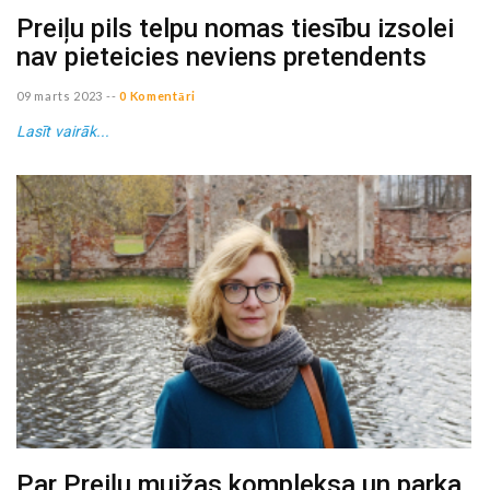
Preiļu pils telpu nomas tiesību izsolei
nav pieteicies neviens pretendents
09 marts 2023
--
0 Komentāri
Lasīt vairāk...
Par Preiļu muižas kompleksa un parka