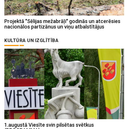
Projektā "Sēlijas mežabrāļi" godinās un atcerēsies
nacionālos partizānus un viņu atbalstītājus
KULTŪRA UN IZGLĪTĪBA
1.augustā Viesīte svin pilsētas svētkus