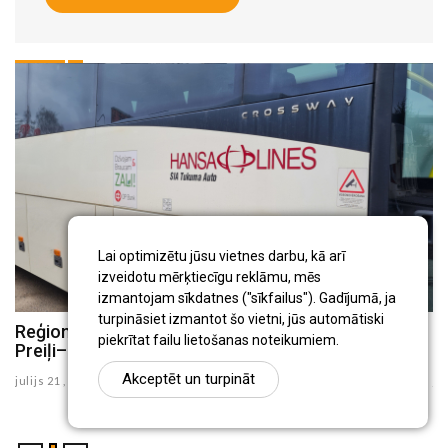
Lai optimizētu jūsu vietnes darbu, kā arī
izveidotu mērķtiecīgu reklāmu, mēs
izmantojam sīkdatnes ("sīkfailus"). Gadījumā, ja
turpināsiet izmantot šo vietni, jūs automātiski
Reģionālo autobusu maršrutos Preiļi–Varakļāni un
Preiļos atklās Klīdzēja un Streiča daiļrades
piekrītat failu lietošanas noteikumiem.
Preiļi–Rudzāti no augusta būs izmaiņas
iedvesmotu aktīvās atpūtas laukumu
Akceptēt un turpināt
julijs 21 , 2026
julijs 16 , 2026