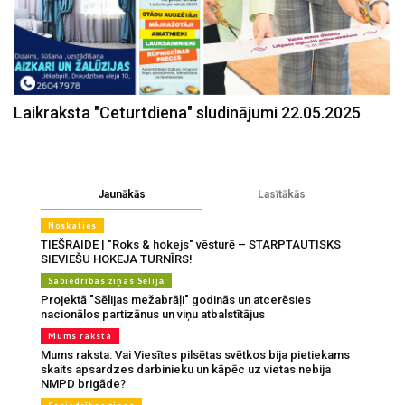
Laikraksta "Ceturtdiena" sludinājumi 22.05.2025
Jaunākās
Lasītākās
Noskaties
TIEŠRAIDE | "Roks & hokejs" vēsturē – STARPTAUTISKS
SIEVIEŠU HOKEJA TURNĪRS!
Sabiedrības ziņas Sēlijā
Projektā "Sēlijas mežabrāļi" godinās un atcerēsies
nacionālos partizānus un viņu atbalstītājus
Mums raksta
Mums raksta: Vai Viesītes pilsētas svētkos bija pietiekams
skaits apsardzes darbinieku un kāpēc uz vietas nebija
NMPD brigāde?