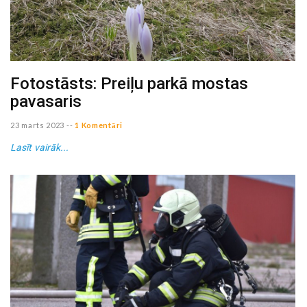
Fotostāsts: Preiļu parkā mostas
pavasaris
23 marts 2023
--
1 Komentāri
Lasīt vairāk...