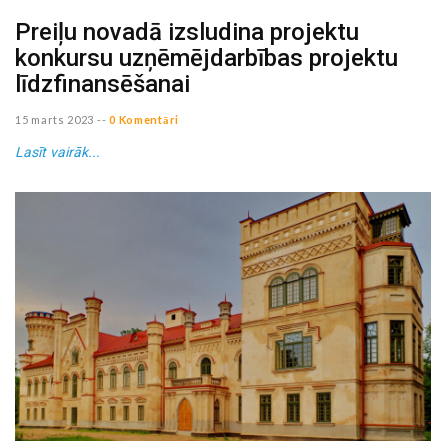
Preiļu novadā izsludina projektu
konkursu uzņēmējdarbības projektu
līdzfinansēšanai
15 marts 2023
--
0 Komentāri
Lasīt vairāk...