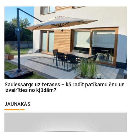
Saulessargs uz terases – kā radīt patīkamu ēnu un
izvairīties no kļūdām?
JAUNĀKĀS