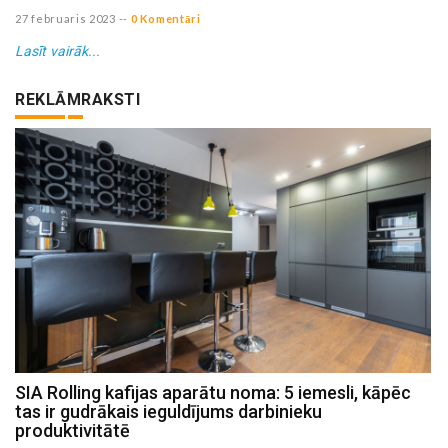
27 februaris 2023
--
0 Komentāri
Lasīt vairāk...
REKLĀMRAKSTI
SIA Rolling kafijas aparātu noma: 5 iemesli, kāpēc
tas ir gudrākais ieguldījums darbinieku
produktivitātē