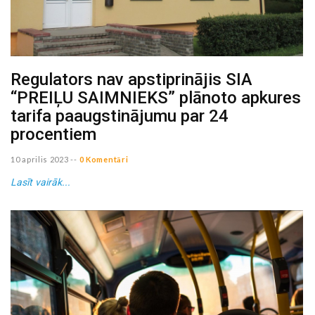
Regulators nav apstiprinājis SIA
“PREIĻU SAIMNIEKS” plānoto apkures
tarifa paaugstinājumu par 24
procentiem
10 aprilis 2023
--
0 Komentāri
Lasīt vairāk...