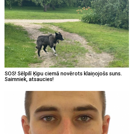
SOS! Sēlpilī Ķipu ciemā novērots klaiņojošs suns.
Saimniek, atsaucies!