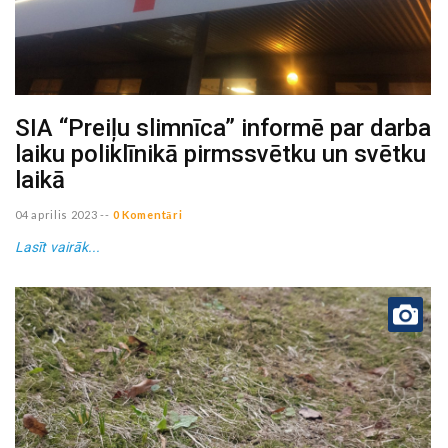
SIA “Preiļu slimnīca” informē par darba
laiku poliklīnikā pirmssvētku un svētku
laikā
04 aprilis 2023
--
0 Komentāri
Lasīt vairāk...