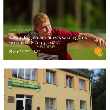
PREIĻU NOVADĀ
Raivim Bogotajam augsts sasniegums
Eiropas U18 čempionātā
julijs 28 , 2026
0