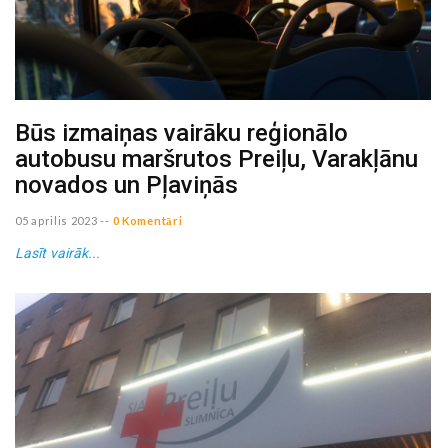
Būs izmaiņas vairāku reģionālo
autobusu maršrutos Preiļu, Varakļānu
novados un Pļaviņās
05 aprilis 2023
--
0 Komentāri
Lasīt vairāk...