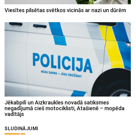
Viesītes pilsētas svētkos vicinās ar nazi un dūrēm
Jēkabpilī un Aizkraukles novadā satiksmes
negadījumā cieš motociklisti, Atašienē – mopēda
vadītājs
SLUDINĀJUMI