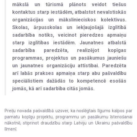
mākslā un tūrismā plānots veidot tiešus
kontaktus starp iestādēm, atbalstot nevalstiskās
organizācijas un mākslinieciskos kolektīvus.
Skolas, ārpusskolas un iekļaujošajā izglītībā
sadarbība notiks, veicinot pieredzes apmaiņu
starp izglītības iestādēm. Jaunatnes atbalstā
sadarbība paredzēta, realizējot kopīgas
programmas, projektus un pasākumus jauniešu
un jaunatnes organizāciju attīstībai. Paredzēta
arī labās prakses apmaiņa starp abu pašvaldību
speciālistiem dažādās to kompetencē esošās
jomās, kā arī sadarbība citās jomās.
Preiļu novada pašvaldībā uzsver, ka noslēgtais līgums kalpos par
pamatu kopīgu projektu, programmu un pasākumu īstenošanai
nākotnē, stiprinot draudzību starp Latviju un Ukrainu pašvaldību
līmenī.