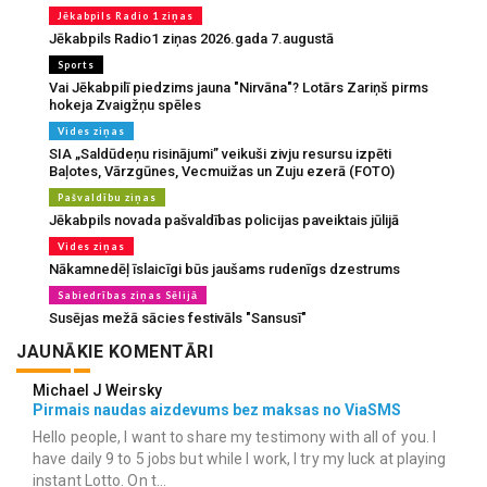
Jēkabpils Radio 1 ziņas
Jēkabpils Radio1 ziņas 2026.gada 7.augustā
Sports
Vai Jēkabpilī piedzims jauna "Nirvāna"? Lotārs Zariņš pirms
hokeja Zvaigžņu spēles
Vides ziņas
SIA „Saldūdeņu risinājumi” veikuši zivju resursu izpēti
Baļotes, Vārzgūnes, Vecmuižas un Zuju ezerā (FOTO)
Pašvaldību ziņas
Jēkabpils novada pašvaldības policijas paveiktais jūlijā
Vides ziņas
Nākamnedēļ īslaicīgi būs jaušams rudenīgs dzestrums
Sabiedrības ziņas Sēlijā
Susējas mežā sācies festivāls "Sansusī"
JAUNĀKIE KOMENTĀRI
Michael J Weirsky
Pirmais naudas aizdevums bez maksas no ViaSMS
Hello people, I want to share my testimony with all of you. I
have daily 9 to 5 jobs but while I work, I try my luck at playing
instant Lotto. On t...