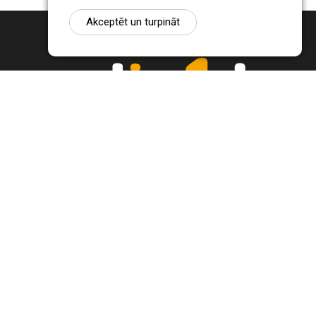
Akceptēt un turpināt
Ziņu portāls Radio1.lv ir informācija un diskusija par Jēkabpils
pilsētas un reģiona novadu aktualitātēm. Svarīgākie notikumi un
procesi Latvijā un pasaulē.
+371 22 320 220
zinas@radio1.lv