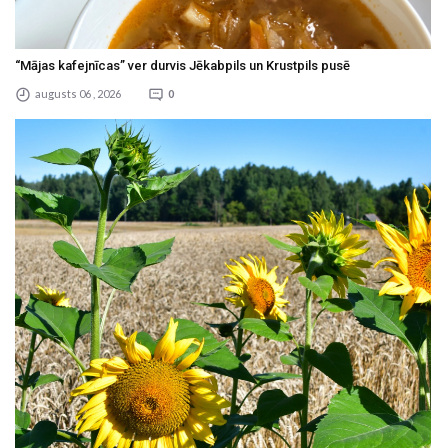
“Mājas kafejnīcas” ver durvis Jēkabpils un Krustpils pusē
augusts 06 , 2026
0