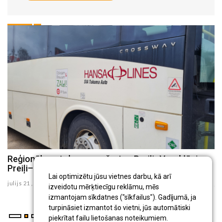
8
Reģionālo autobusu maršrutos Preiļi–Varakļāni un
P
Preiļi–Rudzāti no augusta būs izmaiņas
i
Lai optimizētu jūsu vietnes darbu, kā arī
julijs 21 , 2026
ju
izveidotu mērķtiecīgu reklāmu, mēs
izmantojam sīkdatnes ("sīkfailus"). Gadījumā, ja
turpināsiet izmantot šo vietni, jūs automātiski
piekrītat failu lietošanas noteikumiem.