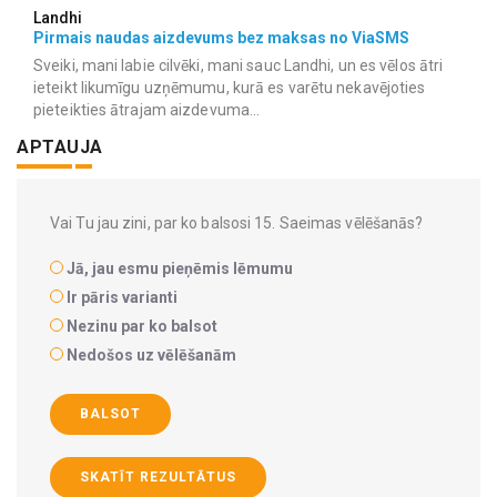
Landhi
Pirmais naudas aizdevums bez maksas no ViaSMS
Sveiki, mani labie cilvēki, mani sauc Landhi, un es vēlos ātri
ieteikt likumīgu uzņēmumu, kurā es varētu nekavējoties
pieteikties ātrajam aizdevuma...
APTAUJA
Vai Tu jau zini, par ko balsosi 15. Saeimas vēlēšanās?
Jā, jau esmu pieņēmis lēmumu
Ir pāris varianti
Nezinu par ko balsot
Nedošos uz vēlēšanām
BALSOT
SKATĪT REZULTĀTUS