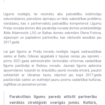
Līgums noslēgts, lai veicinātu abu pašvaldību iedzīvotāju
satuvināšanos, pieredzes apmaiņu un tādu sabiedrības problēmu
risināšanu, kas ir partnervalstu pašvaldību kompetencē. Līgumu
Preiļu novada domes ēkā parakstīja novada domes priekšsēdētājs
Aldis Adamovičs (JV) un Baltas domes sekretāre Olena Frolova,
atjaunojot un paplašinot partnerību, kas vēsturiski aizsākās jau
2017.gadā.
Lai gan līgums ar Preiļu novadu noslēgts tagad, sadraudzības
saites ar Baltu Odesas apgabalā ir bijušas ciešas jau iepriekš -
pirms 2021.gada administratīvi teritoriālās reformas sadarbības
līgums pastāvēja ar Riebiņu novadu. Jaunais līgums apliecina
apņemšanos turpināt šo draudzību jaunā novada ietvarā, paužot
solidaritāti ar Ukrainas tautu, stiprinot jau kopš 2017.gada
pastāvošās saites un iezīmējot jaunu posmu sadarbībai kultūras,
izglītības un jaunatnes jomās.
Parakstītais līgums paredz attīstīt partnerību
vairākās stratēģiski svarīgās jomās. Kultūrā,