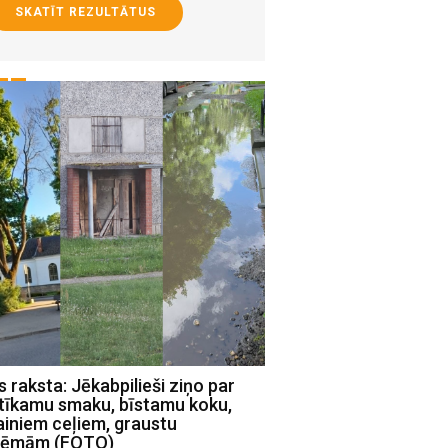
SKATĪT REZULTĀTUS
raksta: Jēkabpilieši ziņo par
Mums raksta: Jēkabpil
tīkamu smaku, bīstamu koku,
Viestura ielā daudzst
ainiem ceļiem, graustu
pagalmos bojātas rota
lēmām (FOTO)
iekārtas (FOTO)