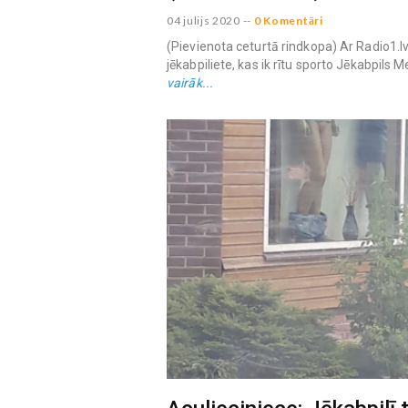
04 julijs 2020
--
0 Komentāri
(Pievienota ceturtā rindkopa) Ar Radio1.l
jēkabpiliete, kas ik rītu sporto Jēkabpils 
vairāk...