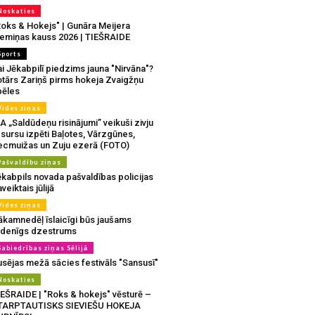
Noskaties
Roks & Hokejs" | Gunāra Meijera
iemiņas kauss 2026 | TIEŠRAIDE
Sports
i Jēkabpilī piedzims jauna "Nirvāna"?
otārs Zariņš pirms hokeja Zvaigžņu
pēles
Vides ziņas
A „Saldūdeņu risinājumi” veikuši zivju
sursu izpēti Baļotes, Vārzgūnes,
ecmuižas un Zuju ezerā (FOTO)
Pašvaldību ziņas
ēkabpils novada pašvaldības policijas
veiktais jūlijā
Vides ziņas
ākamnedēļ īslaicīgi būs jaušams
udenīgs dzestrums
Sabiedrības ziņas Sēlijā
usējas mežā sācies festivāls "Sansusī"
Noskaties
IEŠRAIDE | "Roks & hokejs" vēsturē –
TARPTAUTISKS SIEVIEŠU HOKEJA