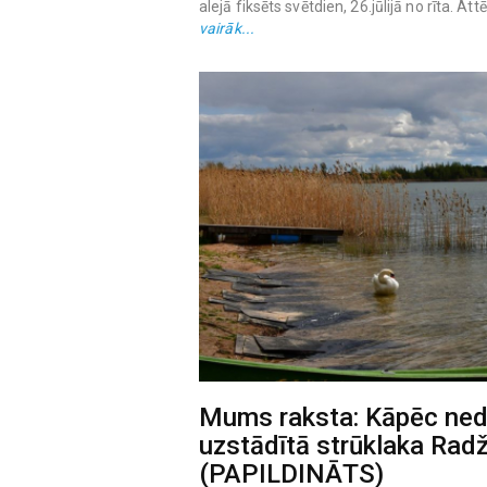
alejā fiksēts svētdien, 26.jūlijā no rīta. At
vairāk...
Mums raksta: Kāpēc ned
uzstādītā strūklaka Rad
(PAPILDINĀTS)