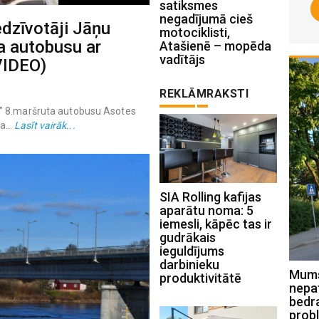
satiksmes
negadījumā cieš
edzīvotāji Jāņu
motociklisti,
a autobusu ar
Atašienē – mopēda
vadītājs
VIDEO)
REKLĀMRAKSTI
s” 8.maršruta autobusu Asotes
a...
Lasīt vairāk...
SIA Rolling kafijas
aparātu noma: 5
iemesli, kāpēc tas ir
gudrākais
ieguldījums
darbinieku
Mums raksta: Kad nopļaus zāli
Mums 
produktivitātē
Jēkabpilī, Celtnieku ielā un atbrīvos
nepa
ceļmalas no latvāņiem Sēlpilī? (FOTO)
bedr
prob