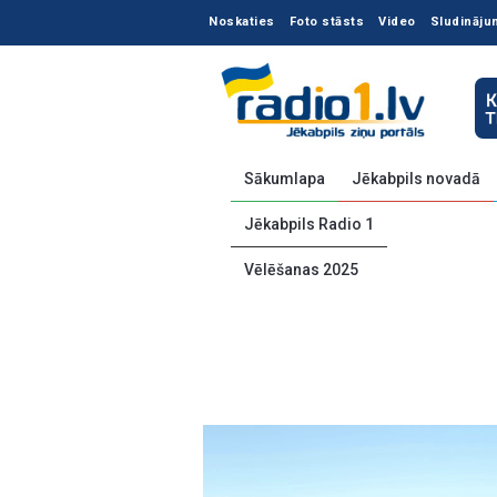
Noskaties
Foto stāsts
Video
Sludināju
Sākumlapa
Jēkabpils novadā
Jēkabpils Radio 1
Vēlēšanas 2025