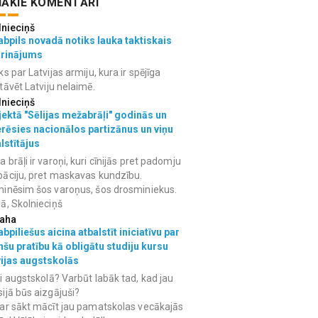
ĀKIE KOMENTĀRI
lnieciņš
bpils novadā notiks lauka taktiskais
grinājums
ks par Latvijas armiju, kura ir spējīga
tāvēt Latviju nelaimē.
lnieciņš
ektā "Sēlijas mežabrāļi" godinās un
erēsies nacionālos partizānus un viņu
lstītājus
 brāļi ir varoņi, kuri cīnijās pret padomju
āciju, pret maskavas kundzību.
inēsim šos varoņus, šos drosminiekus.
ā, Skolnieciņš
aha
bpiliešus aicina atbalstīt iniciatīvu par
nšu pratību kā obligātu studiju kursu
vijas augstskolās
i augstskolā? Varbūt labāk tad, kad jau
ijā būs aizgājuši?
ar sākt mācīt jau pamatskolas vecākajās