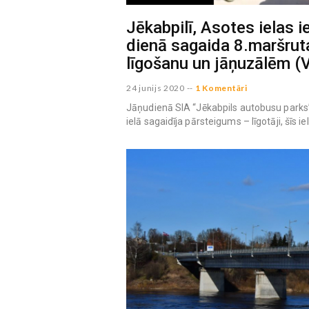
Jēkabpilī, Asotes ielas i
dienā sagaida 8.maršrut
līgošanu un jāņuzālēm (
24 junijs 2020
--
1 Komentāri
Jāņudienā SIA “Jēkabpils autobusu park
ielā sagaidīja pārsteigums – līgotāji, šīs iel