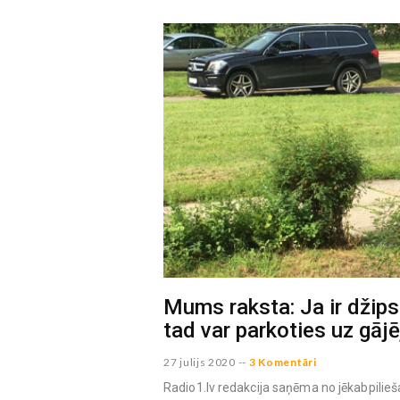
Mums raksta: Ja ir džip
tad var parkoties uz gājē
27 julijs 2020
--
3 Komentāri
Radio1.lv redakcija saņēma no jēkabpilieš