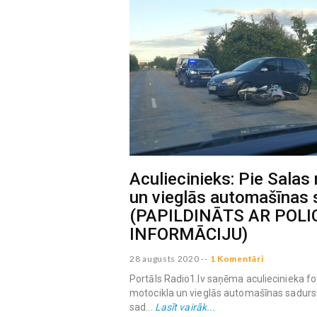
Aculiecinieks: Pie Salas
un vieglās automašīnas
(PAPILDINĀTS AR POLI
INFORMĀCIJU)
28 augusts 2020
--
1 Komentāri
Portāls Radio1.lv saņēma aculiecinieka f
motocikla un vieglās automašīnas sadursm
sad...
Lasīt vairāk...