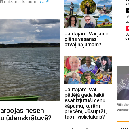
tēlā redzams, ka auto...
Lasīt
va
J
at
Jautājam: Vai jau ir
Jē
plāns vasaras
v
atvaļinājumam?
Jautājam: Vai
pēdējā gada laikā
esat izjutuši cenu
kāpumu, kurām
arbojas nesen
precēm, Jūsuprāt,
tas ir vislielākais?
žu ūdenskrātuvē?