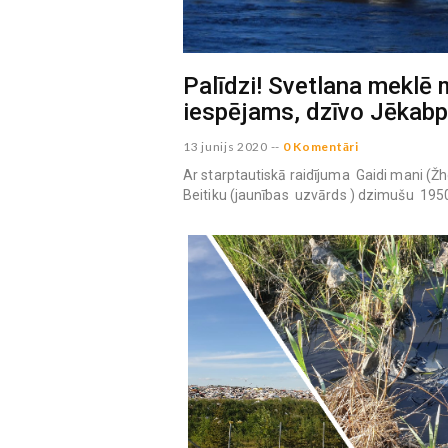
Palīdzi! Svetlana meklē 
iespējams, dzīvo Jēkabp
13 junijs 2020
--
0 Komentāri
Ar starptautiskā raidījuma Gaidi mani (
Beitiku (jaunības uzvārds ) dzimušu 1950