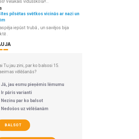
ēs! Vēlākais vidusskolā!!...
s
ītes pilsētas svētkos vicinās ar nazi un
ēm
spēja iepūst trubā , un savējos bija
ktē .
AUJA
i Tu jau zini, par ko balsosi 15.
aeimas vēlēšanās?
Jā, jau esmu pieņēmis lēmumu
Ir pāris varianti
Nezinu par ko balsot
Nedošos uz vēlēšanām
BALSOT