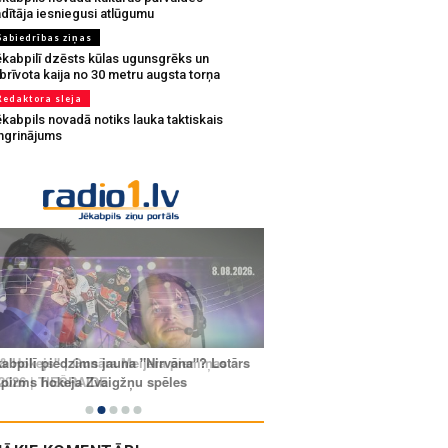
dītāja iesniegusi atlūgumu
Sabiedrības ziņas
ēkabpilī dzēsts kūlas ugunsgrēks un
brīvota kaija no 30 metru augsta torņa
Redaktora sleja
kabpils novadā notiks lauka taktiskais
ingrinājums