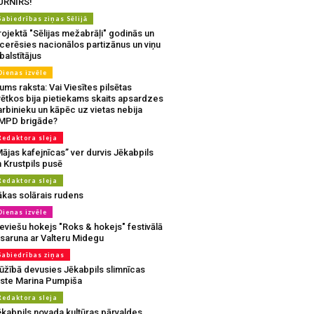
URNĪRS!
Sabiedrības ziņas Sēlijā
ojektā "Sēlijas mežabrāļi" godinās un
tcerēsies nacionālos partizānus un viņu
balstītājus
Dienas izvēle
ms raksta: Vai Viesītes pilsētas
vētkos bija pietiekams skaits apsardzes
rbinieku un kāpēc uz vietas nebija
MPD brigāde?
Redaktora sleja
ājas kafejnīcas” ver durvis Jēkabpils
 Krustpils pusē
Redaktora sleja
ākas solārais rudens
Dienas izvēle
eviešu hokejs "Roks & hokejs" festivālā
 saruna ar Valteru Midegu
Sabiedrības ziņas
ūžībā devusies Jēkabpils slimnīcas
rste Marina Pumpiša
Redaktora sleja
ēkabpils novada kultūras pārvaldes