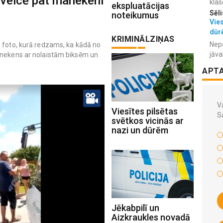
 tveicē pat manekeni
klas
ekspluatācijas
Sēli
noteikumus
Vies
dūr
KRIMINĀLZIŅAS
Nepa
s foto, kurā redzams, ka kādā no
jāva
anekens ar nolaistām biksēm un
APT
Va
Viesītes pilsētas
S
svētkos vicinās ar
nazi un dūrēm
Jēkabpilī un
Aizkraukles novadā