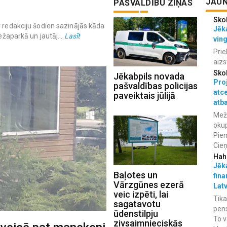
JAUN
PAŠVALDĪBU ZIŅAS
Sko
v redakciju šodien sazinājās kāda
Jēka
Mežaparkā un jautāj...
Lasīt
vin
Prie
aizs
Sko
Jēkabpils novada
Proj
pašvaldības policijas
atc
paveiktais jūlijā
atba
Meža
okup
Piem
Cieņ
Hah
Jēka
Baļotes un
fina
Vārzgūnes ezerā
Lat
veic izpēti, lai
Tika
sagatavotu
pens
ūdenstilpju
To v
zivsaimnieciskās