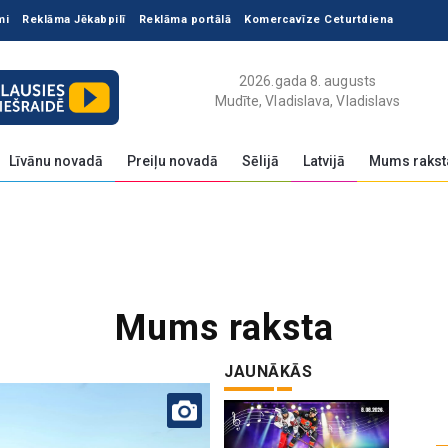
mi
Reklāma Jēkabpilī
Reklāma portālā
Komercavīze Ceturtdiena
2026.gada 8. augusts
Mudīte, Vladislava, Vladislavs
Līvānu novadā
Preiļu novadā
Sēlijā
Latvijā
Mums rakst
Mums raksta
JAUNĀKĀS