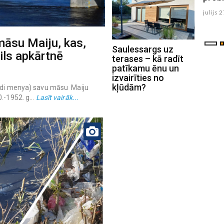
julijs 29 , 2026
julijs 
māsu Maiju, kas,
Saulessargs uz
ils apkārtnē
terases – kā radīt
patīkamu ēnu un
izvairīties no
kļūdām?
Žhdi menya) savu māsu Maiju
.-1952. g...
Lasīt vairāk...