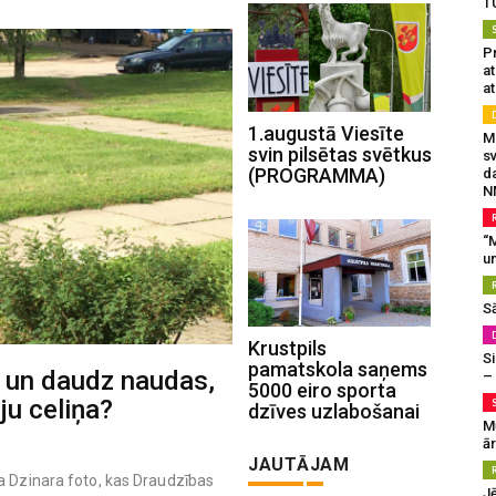
T
Pr
a
at
1.augustā Viesīte
Mu
svin pilsētas svētkus
s
(PROGRAMMA)
da
N
“M
un
S
Krustpils
Si
pamatskola saņems
s un daudz naudas,
–
5000 eiro sporta
ju celiņa?
dzīves uzlabošanai
M
ā
JAUTĀJAM
a Dzinara foto, kas Draudzības
J