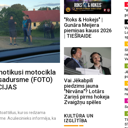
"
p
"Roks & Hokejs" |
Gunāra Meijera
Va
piemiņas kauss 2026
L
| TIEŠRAIDE
s
SI
re
V
 notikusi motocikla
J
pa
 sadursme (FOTO)
Vai Jēkabpilī
piedzims jauna
CIJAS
N
"Nirvāna"? Lotārs
r
Zariņš pirms hokeja
Zvaigžņu spēles
S
otoattēlus, kuros redzama
KULTŪRA UN
e. Aculiecinieks informēja, ka
T
IZGLĪTĪBA
S