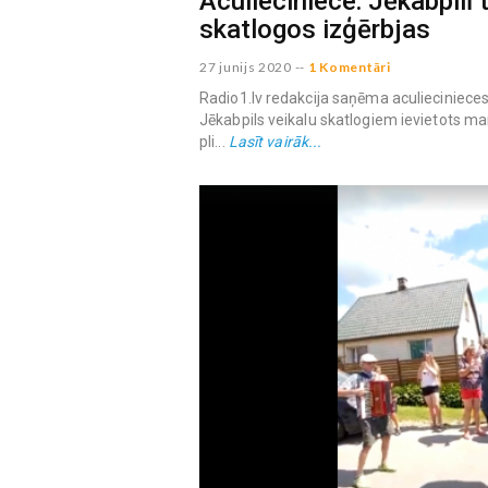
Aculieciniece: Jēkabpilī
skatlogos izģērbjas
27 junijs 2020
--
1 Komentāri
Radio1.lv redakcija saņēma aculieciniece
Jēkabpils veikalu skatlogiem ievietots m
pli...
Lasīt vairāk...