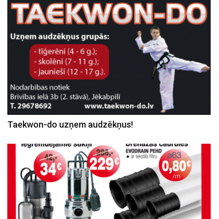
Taekwon-do uzņem audzēkņus!