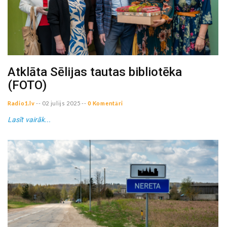
Atklāta Sēlijas tautas bibliotēka
(FOTO)
Radio1.lv
--
02 julijs 2025
--
0 Komentāri
Lasīt vairāk...