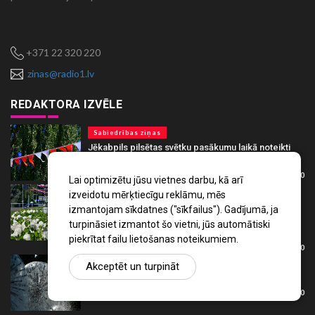
+371 22 320 220
zinas@radio1.lv
REDAKTORA IZVĒLE
Sabiedrības ziņas
Jēkabpils pilsētas svētku pasākumu laikā noteikti
vairāki satiksmes ierobežojumi (SHĒMAS)
augusts 09 , 2026
0
Lai optimizētu jūsu vietnes darbu, kā arī
Kultūra un izglītība
izveidotu mērķtiecīgu reklāmu, mēs
Sākusies Jēkabpils pilsētas svētku – “Divi krasti,
izmantojam sīkdatnes ("sīkfailus"). Gadījumā, ja
viena sirds!” - nedēļa, pasākumi katru dienu
turpināsiet izmantot šo vietni, jūs automātiski
(PROGRAMMA)
piekrītat failu lietošanas noteikumiem.
augusts 09 , 2026
0
Vides ziņas
Akceptēt un turpināt
Pēc pirmdienas gaidāms vēsāks laiks
augusts 09 , 2026
0