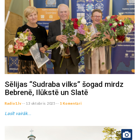
Sēlijas “Sudraba vilks” šogad mirdz
Bebrenē, Ilūkstē un Slatē
Radio1.lv
--
13 oktobris 2025
--
1 Komentāri
Lasīt vairāk...