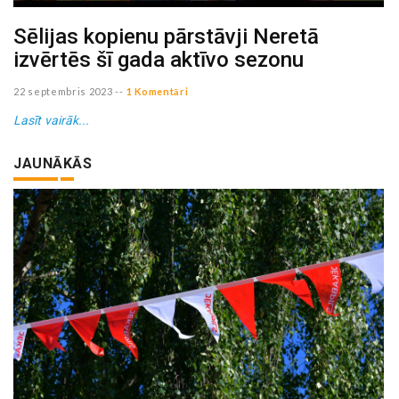
Sēlijas kopienu pārstāvji Neretā
izvērtēs šī gada aktīvo sezonu
22 septembris 2023
--
1 Komentāri
Lasīt vairāk...
JAUNĀKĀS