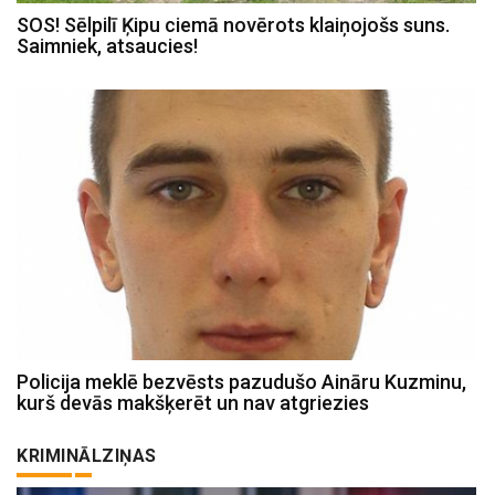
SOS! Sēlpilī Ķipu ciemā novērots klaiņojošs suns.
Saimniek, atsaucies!
Policija meklē bezvēsts pazudušo Aināru Kuzminu,
kurš devās makšķerēt un nav atgriezies
KRIMINĀLZIŅAS