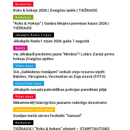
Noskaties
Roks & hokejs 2026 | Zvaigžņu spēle | TIEŠRAIDE
Noskaties
"Roks & Hokejs" | Gunāra Meijera piemiņas kauss 2026 |
TIEŠRAIDE
Jēkabpils Radio 1 ziņas
Jēkabpils Radio1 ziņas 2026.gada 7.augustā
Sports
Vai Jēkabpilī piedzims jauna "Nirvāna"? Lotārs Zariņš pirms
hokeja Zvaigžņu spēles
Vides ziņas
SIA „Saldūdeņu risinājumi” veikuši zivju resursu izpēti
Baļotes, Vārzgūnes, Vecmuižas un Zuju ezerā (FOTO)
Pašvaldību ziņas
Jēkabpils novada pašvaldības policijas paveiktais jūlijā
Vides ziņas
Nākamnedēļ īslaicīgi būs jaušams rudenīgs dzestrums
Sabiedrības ziņas Sēlijā
Susējas mežā sācies festivāls "Sansusī"
Noskaties
TIEŠRAIDE | "Roks & hokejs" vēsturē – STARPTAUTISKS