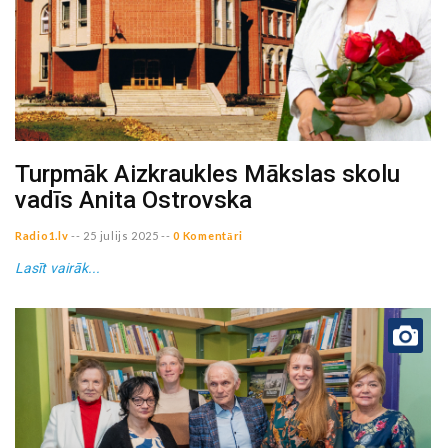
Turpmāk Aizkraukles Mākslas skolu
vadīs Anita Ostrovska
Radio1.lv
--
25 julijs 2025
--
0 Komentāri
Lasīt vairāk...