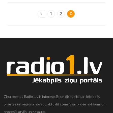
1
2
3
Ziņu portāls Radio1.lv ir informācija un diskusija par Jēkabpils
pilsētas un reģiona novadu aktualitātēm. Svarīgākie notikumi un
procesi Latvijā un pasaulē.