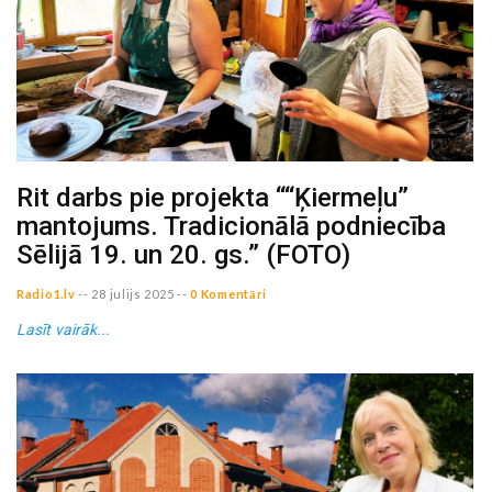
Rit darbs pie projekta ““Ķiermeļu”
mantojums. Tradicionālā podniecība
Sēlijā 19. un 20. gs.” (FOTO)
Radio1.lv
--
28 julijs 2025
--
0 Komentāri
Lasīt vairāk...