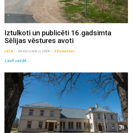
Iztulkoti un publicēti 16.gadsimta
Sēlijas vēstures avoti
LETA
--
24 decembris 2024
--
0 Komentāri
Lasīt vairāk...