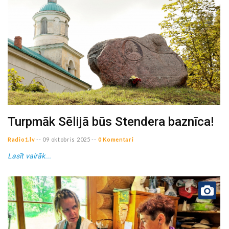
Turpmāk Sēlijā būs Stendera baznīca!
Radio1.lv
--
09 oktobris 2025
--
0 Komentāri
Lasīt vairāk...