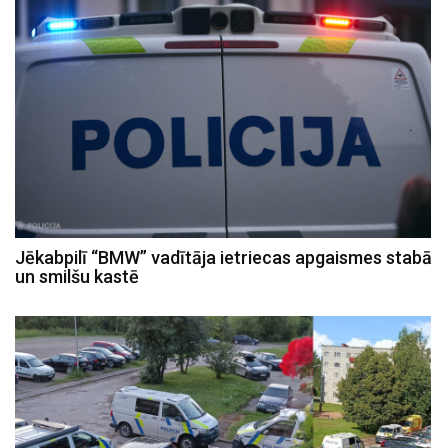
Jēkabpilī “BMW” vadītāja ietriecas apgaismes stabā
un smilšu kastē