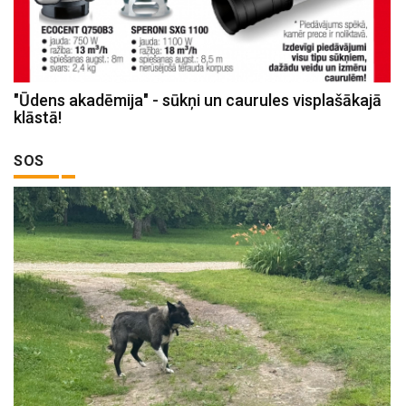
"Ūdens akadēmija" - sūkņi un caurules visplašākajā
klāstā!
SOS