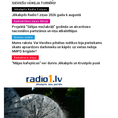
SIEVIEŠU HOKEJA TURNĪRS!
Jēkabpils Radio 1 ziņas
Jēkabpils Radio1 ziņas 2026.gada 6.augustā
Sabiedrības ziņas Sēlijā
Projektā "Sēlijas mežabrāļi" godinās un atcerēsies
nacionālos partizānus un viņu atbalstītājus
Dienas izvēle
Mums raksta: Vai Viesītes pilsētas svētkos bija pietiekams
skaits apsardzes darbinieku un kāpēc uz vietas nebija
NMPD brigāde?
Redaktora sleja
“Mājas kafejnīcas” ver durvis Jēkabpils un Krustpils pusē