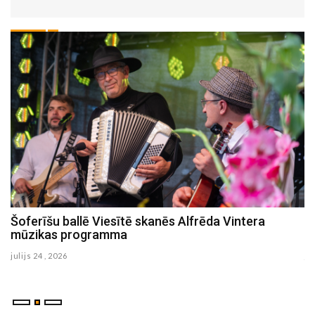
Šoferīšu ballē Viesītē skanēs Alfrēda Vintera
S
mūzikas programma
Sē
julijs 24 , 2026
ju