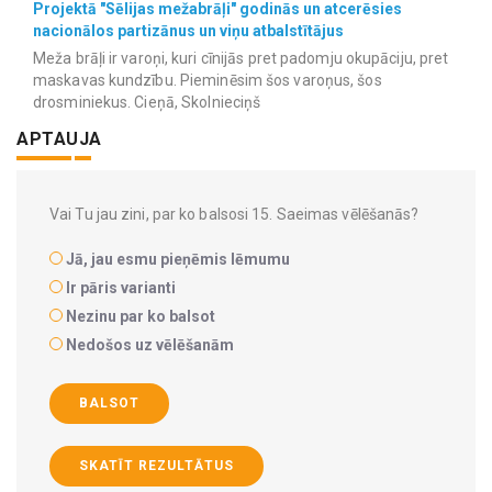
Projektā "Sēlijas mežabrāļi" godinās un atcerēsies
nacionālos partizānus un viņu atbalstītājus
Meža brāļi ir varoņi, kuri cīnijās pret padomju okupāciju, pret
maskavas kundzību. Pieminēsim šos varoņus, šos
drosminiekus. Cieņā, Skolnieciņš
APTAUJA
Vai Tu jau zini, par ko balsosi 15. Saeimas vēlēšanās?
Jā, jau esmu pieņēmis lēmumu
Ir pāris varianti
Nezinu par ko balsot
Nedošos uz vēlēšanām
BALSOT
SKATĪT REZULTĀTUS