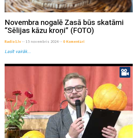
Novembra nogalē Zasā būs skatāmi
“Sēlijas kāzu kroņi” (FOTO)
Radio1.lv
--
15 novembris 2024
--
0 Komentāri
Lasīt vairāk...