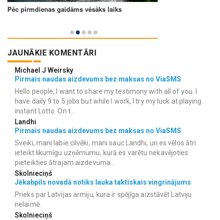
JAUNĀKIE KOMENTĀRI
Michael J Weirsky
Pirmais naudas aizdevums bez maksas no ViaSMS
Hello people, I want to share my testimony with all of you. I
have daily 9 to 5 jobs but while I work, I try my luck at playing
instant Lotto. On t...
Landhi
Pirmais naudas aizdevums bez maksas no ViaSMS
Sveiki, mani labie cilvēki, mani sauc Landhi, un es vēlos ātri
ieteikt likumīgu uzņēmumu, kurā es varētu nekavējoties
pieteikties ātrajam aizdevuma...
Skolnieciņš
Jēkabpils novadā notiks lauka taktiskais vingrinājums
Prieks par Latvijas armiju, kura ir spējīga aizstāvēt Latviju
nelaimē.
Skolnieciņš