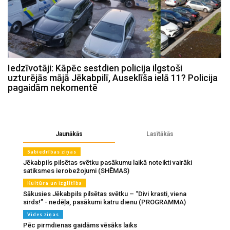
Iedzīvotāji: Kāpēc sestdien policija ilgstoši
uzturējās mājā Jēkabpilī, Auseklīša ielā 11? Policija
pagaidām nekomentē
Jaunākās
Lasītākās
Sabiedrības ziņas
Jēkabpils pilsētas svētku pasākumu laikā noteikti vairāki
satiksmes ierobežojumi (SHĒMAS)
Kultūra un izglītība
Sākusies Jēkabpils pilsētas svētku – “Divi krasti, viena
sirds!” - nedēļa, pasākumi katru dienu (PROGRAMMA)
Vides ziņas
Pēc pirmdienas gaidāms vēsāks laiks