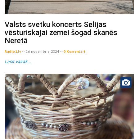
Valsts svētku koncerts Sēlijas
vēsturiskajai zemei šogad skanēs
Neretā
Radio1.lv
--
16 novembris 2024
--
0 Komentāri
Lasīt vairāk...