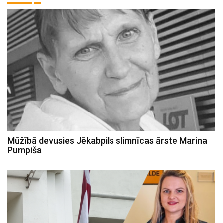
Mūžībā devusies Jēkabpils slimnīcas ārste Marina
Pumpiša