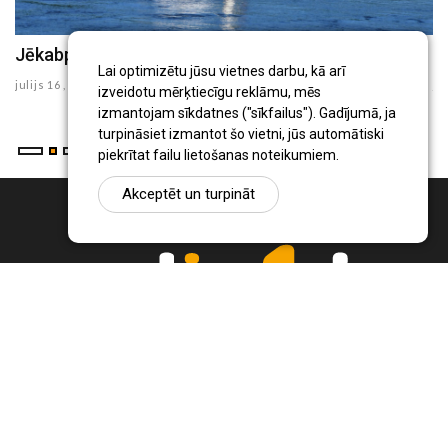
Jēkabpils Radio1 ziņas 2026.gada 16.jūlijā
J
Lai optimizētu jūsu vietnes darbu, kā arī
julijs 16 , 2026
ju
izveidotu mērķtiecīgu reklāmu, mēs
izmantojam sīkdatnes ("sīkfailus"). Gadījumā, ja
turpināsiet izmantot šo vietni, jūs automātiski
piekrītat failu lietošanas noteikumiem.
Akceptēt un turpināt
Ziņu portāls Radio1.lv ir informācija un diskusija par Jēkabpils
pilsētas un reģiona novadu aktualitātēm. Svarīgākie notikumi un