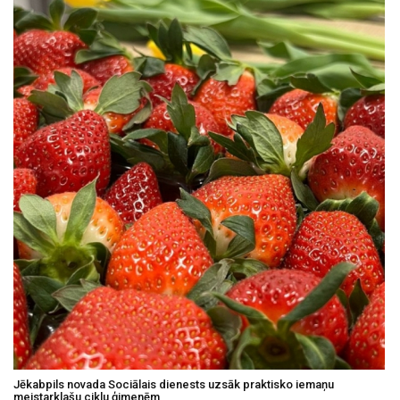
Jēkabpils novada Sociālais dienests uzsāk praktisko iemaņu
meistarklašu ciklu ģimenēm