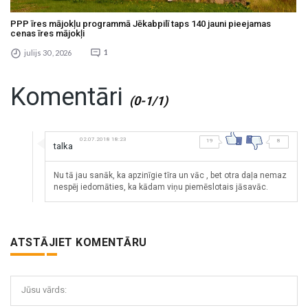
PPP īres mājokļu programmā Jēkabpilī taps 140 jauni pieejamas
cenas īres mājokļi
julijs 30 , 2026
1
Komentāri
(0-1/1)
02.07.2018 18:23
19
8
talka
Nu tā jau sanāk, ka apzinīgie tīra un vāc , bet otra daļa nemaz
nespēj iedomāties, ka kādam viņu piemēslotais jāsavāc.
ATSTĀJIET KOMENTĀRU
Jūsu vārds: