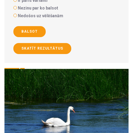
Ir pāris varianti
Nezinu par ko balsot
Nedošos uz vēlēšanām
BALSOT
SKATĪT REZULTĀTUS