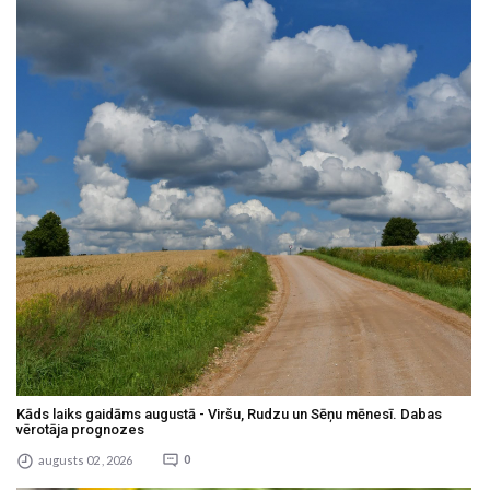
Kāds laiks gaidāms augustā - Viršu, Rudzu un Sēņu mēnesī. Dabas
vērotāja prognozes
augusts 02 , 2026
0