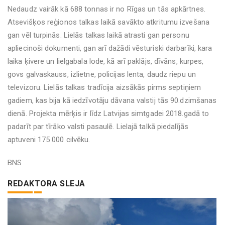
Nedaudz vairāk kā 688 tonnas ir no Rīgas un tās apkārtnes.
Atsevišķos reģionos talkas laikā savākto atkritumu izvešana
gan vēl turpinās. Lielās talkas laikā atrasti gan personu
apliecinoši dokumenti, gan arī dažādi vēsturiski darbarīki, kara
laika ķivere un lielgabala lode, kā arī paklājs, dīvāns, kurpes,
govs galvaskauss, izlietne, policijas lenta, daudz riepu un
televizoru. Lielās talkas tradīcija aizsākās pirms septiņiem
gadiem, kas bija kā iedzīvotāju dāvana valstij tās 90.dzimšanas
dienā. Projekta mērķis ir līdz Latvijas simtgadei 2018.gadā to
padarīt par tīrāko valsti pasaulē. Lielajā talkā piedalījās
aptuveni 175 000 cilvēku.
BNS
REDAKTORA SLEJA