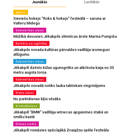
Jaunākās
Lasītākās
Sports
Sieviešu hokejs "Roks & hokejs" festivālā – saruna ar
Valteru Midegu
Sabiedrības ziņas
Mūžībā devusies Jēkabpils slimnīcas ārste Marina Pumpiša
Kultūra un izglītība
Jēkabpils novada kultūras pārvaldes vadītāja iesniegusi
atlūgumu
Sabiedrības ziņas
Jēkabpilī dzēsts kūlas ugunsgrēks un atbrīvota kaija no 30
metru augsta torņa
Sabiedrības ziņas
Jēkabpils novadā notiks lauka taktiskais vingrinājums
Vides ziņas
No piektdienas kļūs vēsāks
Kriminālziņas
Jēkabpilī “BMW” vadītāja ietriecas apgaismes stabā un
smilšu kastē
Dienas izvēle
Jēkabpilī risināsies spēcīgākā Zvaigžņu spēle festivāla