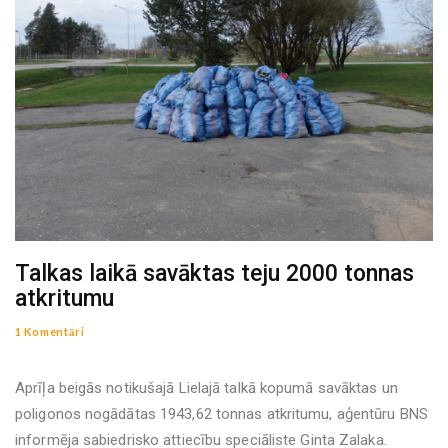
Talkas laikā savāktas teju 2000 tonnas
atkritumu
1 Komentāri
Aprīļa beigās notikušajā Lielajā talkā kopumā savāktas un
poligonos nogādātas 1943,62 tonnas atkritumu, aģentūru BNS
informēja sabiedrisko attiecību speciāliste Ginta Zalaka.