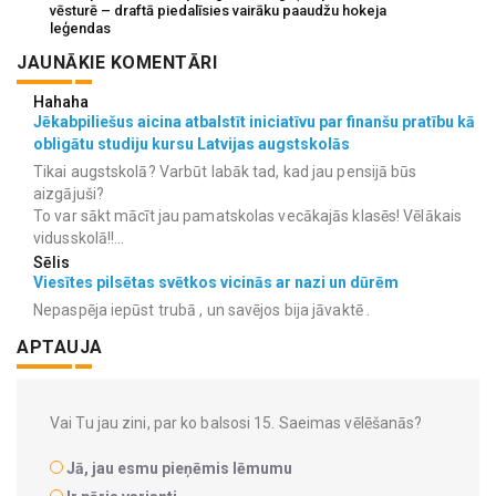
vēsturē – draftā piedalīsies vairāku paaudžu hokeja
leģendas
JAUNĀKIE KOMENTĀRI
Hahaha
Jēkabpiliešus aicina atbalstīt iniciatīvu par finanšu pratību kā
obligātu studiju kursu Latvijas augstskolās
Tikai augstskolā? Varbūt labāk tad, kad jau pensijā būs
aizgājuši?
To var sākt mācīt jau pamatskolas vecākajās klasēs! Vēlākais
vidusskolā!!...
Sēlis
Viesītes pilsētas svētkos vicinās ar nazi un dūrēm
Nepaspēja iepūst trubā , un savējos bija jāvaktē .
APTAUJA
Vai Tu jau zini, par ko balsosi 15. Saeimas vēlēšanās?
Jā, jau esmu pieņēmis lēmumu