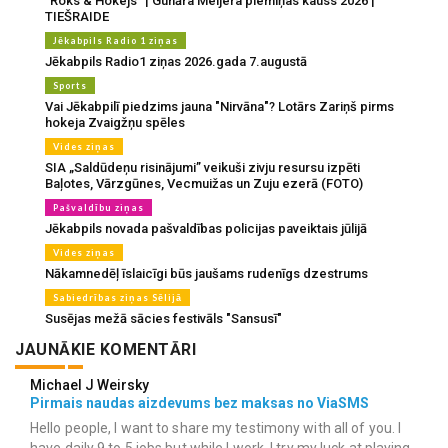
"Roks & Hokejs" | Gunāra Meijera piemiņas kauss 2026 |
TIEŠRAIDE
Jēkabpils Radio 1 ziņas
Jēkabpils Radio1 ziņas 2026.gada 7.augustā
Sports
Vai Jēkabpilī piedzims jauna "Nirvāna"? Lotārs Zariņš pirms
hokeja Zvaigžņu spēles
Vides ziņas
SIA „Saldūdeņu risinājumi” veikuši zivju resursu izpēti
Baļotes, Vārzgūnes, Vecmuižas un Zuju ezerā (FOTO)
Pašvaldību ziņas
Jēkabpils novada pašvaldības policijas paveiktais jūlijā
Vides ziņas
Nākamnedēļ īslaicīgi būs jaušams rudenīgs dzestrums
Sabiedrības ziņas Sēlijā
Susējas mežā sācies festivāls "Sansusī"
JAUNĀKIE KOMENTĀRI
Michael J Weirsky
Pirmais naudas aizdevums bez maksas no ViaSMS
Hello people, I want to share my testimony with all of you. I