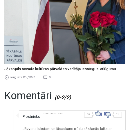
Jēkabpils novada kultūras pārvaldes vadītāja iesniegusi atlūgumu
augusts 05 , 2026
0
Komentāri
(0-2/2)
27.02.2025 14:35
10
11
Plostnieks
Jāzvana lukstam un jāsaskaņo plūdu sākšanās laiks ar