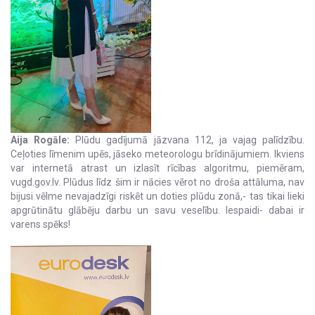
Aija Rogāle:
Plūdu gadījumā jāzvana 112, ja vajag palīdzību.
Ceļoties līmenim upēs, jāseko meteorologu brīdinājumiem. Ikviens
var internetā atrast un izlasīt rīcības algoritmu, piemēram,
vugd.gov.lv. Plūdus līdz šim ir nācies vērot no droša attāluma, nav
bijusi vēlme nevajadzīgi riskēt un doties plūdu zonā,- tas tikai lieki
apgrūtinātu glābēju darbu un savu veselību. Iespaidi- dabai ir
varens spēks!