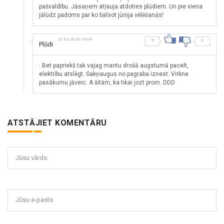
pašvaldību. Jāsaņem atļauja atdoties plūdiem. Un pie viena
jālūdz padoms par ko balsot jūnija vēlēšanās!
27.02.2025 13:04
9
6
Plūdi
. Bet papriekš tak vajag mantu drošā augstumā pacelt,
elektrību atslēgt. Sakņaugus no pagraba iznest. Virkne
pasākumu jāveic. A šitām, ka tikai jozt prom. DDD
ATSTĀJIET KOMENTĀRU
Jūsu vārds:
Jūsu e-pasts