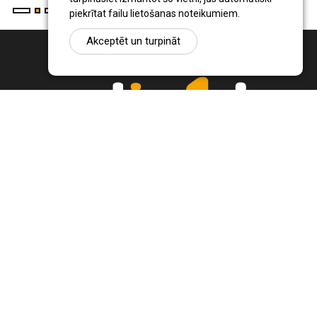
piekrītat failu lietošanas noteikumiem.
Akceptēt un turpināt
Ziņu portāls Radio1.lv ir informācija un diskusija par Jēkabpils
pilsētas un reģiona novadu aktualitātēm. Svarīgākie notikumi un
procesi Latvijā un pasaulē.
+371 22 320 220
zinas@radio1.lv