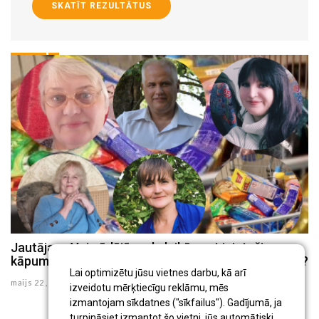
SKATĪT REZULTĀTUS
Jautājam: Vai pēdējā gada laikā esat izjutuši cenu
J
kāpumu, kurām precēm, Jūsuprāt, tas ir vislielākais?
d
Lai optimizētu jūsu vietnes darbu, kā arī
maijs 22 , 2025
ma
izveidotu mērķtiecīgu reklāmu, mēs
izmantojam sīkdatnes ("sīkfailus"). Gadījumā, ja
turpināsiet izmantot šo vietni, jūs automātiski