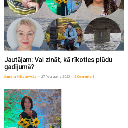
Jautājam: Vai zināt, kā rīkoties plūdu
gadījumā?
Sandra Mikanovska
--
27 februaris 2025 --
2 Komentāri