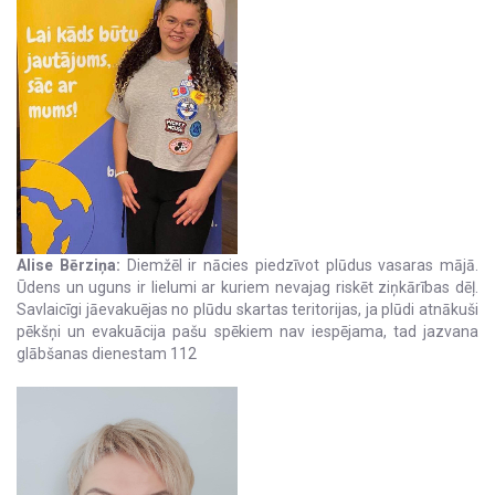
Alise Bērziņa:
Diemžēl ir nācies piedzīvot plūdus vasaras mājā.
Ūdens un uguns ir lielumi ar kuriem nevajag riskēt ziņkārības dēļ.
Savlaicīgi jāevakuējas no plūdu skartas teritorijas, ja plūdi atnākuši
pēkšņi un evakuācija pašu spēkiem nav iespējama, tad jazvana
glābšanas dienestam 112