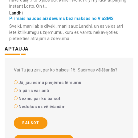
have daily 9 to 5 jobs but while I work, I try my luck at playing
instant Lotto. On t...
Landhi
Pirmais naudas aizdevums bez maksas no ViaSMS
Sveiki, mani labie cilvēki, mani sauc Landhi, un es vēlos ātri
ieteikt likumīgu uzņēmumu, kurā es varētu nekavējoties
pieteikties ātrajam aizdevuma...
APTAUJA
Vai Tu jau zini, par ko balsosi 15. Saeimas vēlēšanās?
Jā, jau esmu pieņēmis lēmumu
Ir pāris varianti
Nezinu par ko balsot
Nedošos uz vēlēšanām
BALSOT