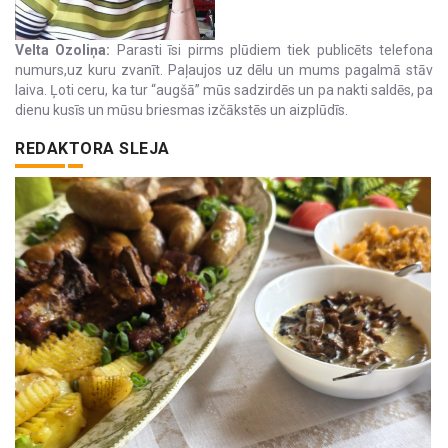
Velta Ozoliņa:
Parasti īsi pirms plūdiem tiek publicēts telefona
numurs,uz kuru zvanīt. Paļaujos uz dēlu un mums pagalmā stāv
laiva. Ļoti ceru, ka tur “augšā” mūs sadzirdēs un pa nakti saldēs, pa
dienu kusīs un mūsu briesmas izčākstēs un aizplūdīs.
REDAKTORA SLEJA