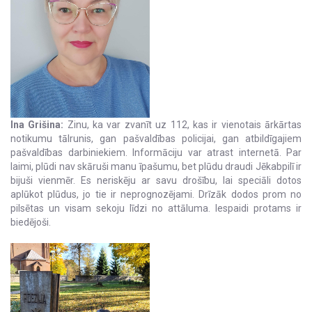
Ina Grišina:
Zinu, ka var zvanīt uz 112, kas ir vienotais ārkārtas
notikumu tālrunis, gan pašvaldības policijai, gan atbildīgajiem
pašvaldības darbiniekiem. Informāciju var atrast internetā. Par
laimi, plūdi nav skāruši manu īpašumu, bet plūdu draudi Jēkabpilī ir
bijuši vienmēr. Es neriskēju ar savu drošību, lai speciāli dotos
aplūkot plūdus, jo tie ir neprognozējami. Drīzāk dodos prom no
pilsētas un visam sekoju līdzi no attāluma. Iespaidi protams ir
biedējoši.