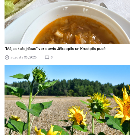
“Mājas kafejnīcas” ver durvis Jēkabpils un Krustpils pusē
augusts 06 , 2026
0