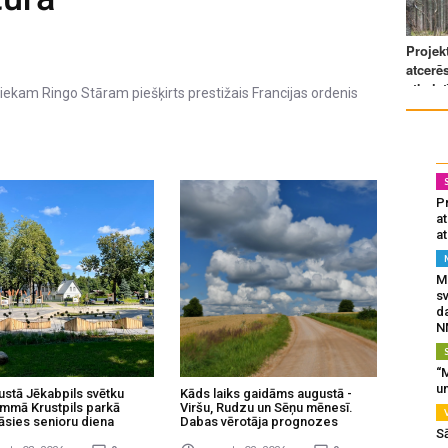
ekam Ringo Stāram piešķirts prestižais Francijas ordenis
Pr
a
at
Mu
s
da
N
“M
un
ustā Jēkabpils svētku
Kāds laiks gaidāms augustā -
mmā Krustpils parkā
Viršu, Rudzu un Sēņu mēnesī.
āsies senioru diena
Dabas vērotāja prognozes
S