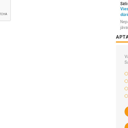
Sēli
Vies
dūr
Nepa
jāva
APT
Va
S