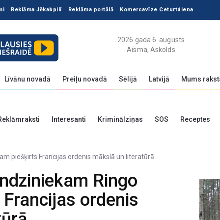
mi
Reklāma Jēkabpilī
Reklāma portālā
Komercavīze Ceturtdiena
2026.gada 6. augusts
Aisma, Askolds
Līvānu novadā
Preiļu novadā
Sēlijā
Latvijā
Mums rakst
Reklāmraksti
Interesanti
Kriminālziņas
SOS
Receptes
undziniekam Ringo
 Francijas ordenis
tūrā