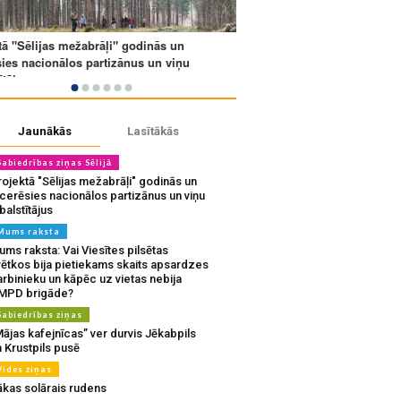
Jaunākās
Lasītākās
Sabiedrības ziņas Sēlijā
ojektā "Sēlijas mežabrāļi" godinās un
tcerēsies nacionālos partizānus un viņu
balstītājus
Mums raksta
ms raksta: Vai Viesītes pilsētas
vētkos bija pietiekams skaits apsardzes
rbinieku un kāpēc uz vietas nebija
MPD brigāde?
Sabiedrības ziņas
ājas kafejnīcas” ver durvis Jēkabpils
 Krustpils pusē
Vides ziņas
ākas solārais rudens