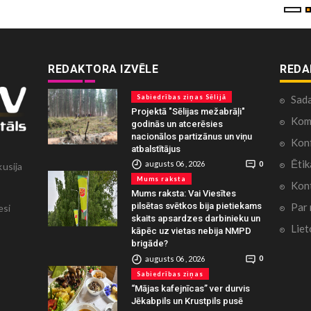
REDAKTORA IZVĒLE
REDA
Sabiedrības ziņas Sēlijā
Sad
Projektā "Sēlijas mežabrāļi"
Kome
godinās un atcerēsies
nacionālos partizānus un viņu
Konf
atbalstītājus
Ētik
augusts 06 , 2026
0
kusija
Mums raksta
Kont
Mums raksta: Vai Viesītes
Par
pilsētas svētkos bija pietiekams
esi
skaits apsardzes darbinieku un
Liet
kāpēc uz vietas nebija NMPD
brigāde?
augusts 06 , 2026
0
Sabiedrības ziņas
“Mājas kafejnīcas” ver durvis
Jēkabpils un Krustpils pusē