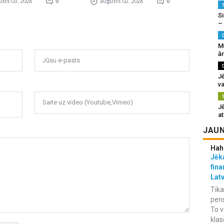
sts 03 , 2026
0
augusts 02 , 2026
0
Si
–
M
ā
Jūsu e-pasts
J
va
Saite uz video (Youtube,Vimeo)
J
at
JAUN
Hah
Jēka
fina
Lat
Tika
pens
To v
klas