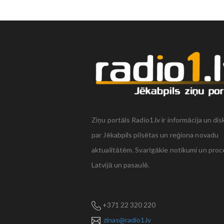
Ziņu portāls Radio1.lv ir informācija un dis
par Jēkabpils pilsētas un reģiona novadu
aktualitātēm. Svarīgākie notikumi un proc
Latvijā un pasaulē.
+371 22 320 220
zinas@radio1.lv