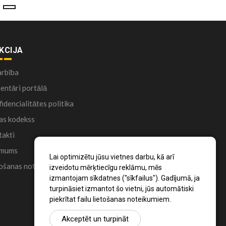
KCIJA
arbība
ntāri portālā
idencialitātes politika
as kodekss
akti
 mums
Lai optimizētu jūsu vietnes darbu, kā arī
ošanas noteikumi
izveidotu mērķtiecīgu reklāmu, mēs
izmantojam sīkdatnes ("sīkfailus"). Gadījumā, ja
turpināsiet izmantot šo vietni, jūs automātiski
piekrītat failu lietošanas noteikumiem.
Akceptēt un turpināt