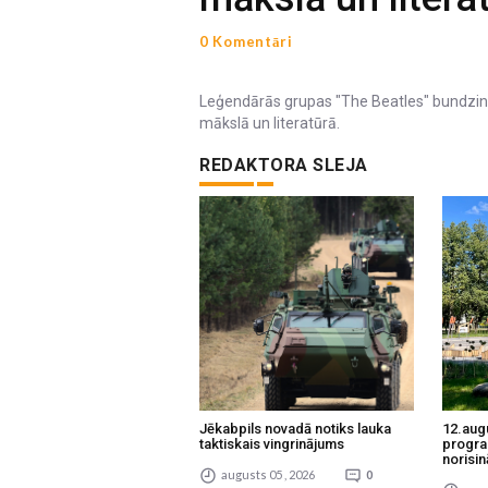
0 Komentāri
Leģendārās grupas "The Beatles" bundzini
mākslā un literatūrā.
REDAKTORA SLEJA
Jēkabpils novadā notiks lauka
12.aug
taktiskais vingrinājums
progra
norisin
augusts 05 , 2026
0