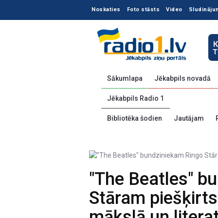
Noskaties
Foto stāsts
Video
Sludināju
Sākumlapa
Jēkabpils novadā
Jēkabpils Radio 1
Bibliotēka šodien
Jautājam
"The Beatles" b
Stāram piešķirts
mākslā un litera