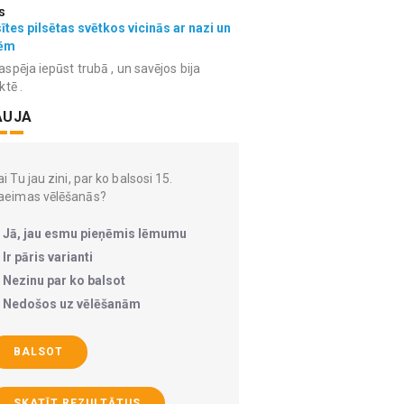
s
ītes pilsētas svētkos vicinās ar nazi un
ēm
spēja iepūst trubā , un savējos bija
ktē .
AUJA
i Tu jau zini, par ko balsosi 15.
aeimas vēlēšanās?
Jā, jau esmu pieņēmis lēmumu
Ir pāris varianti
Nezinu par ko balsot
Nedošos uz vēlēšanām
BALSOT
SKATĪT REZULTĀTUS