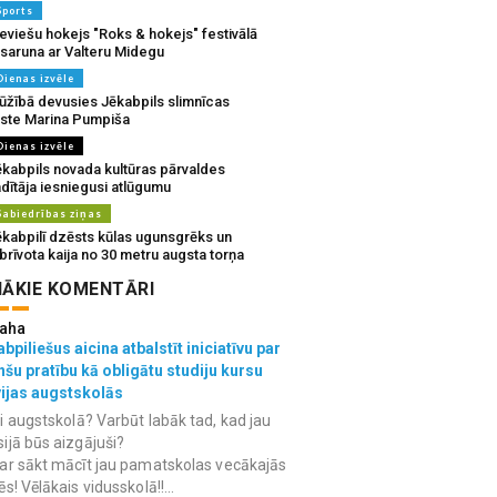
Sports
eviešu hokejs "Roks & hokejs" festivālā
 saruna ar Valteru Midegu
Dienas izvēle
ūžībā devusies Jēkabpils slimnīcas
rste Marina Pumpiša
Dienas izvēle
ēkabpils novada kultūras pārvaldes
dītāja iesniegusi atlūgumu
Sabiedrības ziņas
ēkabpilī dzēsts kūlas ugunsgrēks un
brīvota kaija no 30 metru augsta torņa
ĀKIE KOMENTĀRI
aha
bpiliešus aicina atbalstīt iniciatīvu par
nšu pratību kā obligātu studiju kursu
vijas augstskolās
i augstskolā? Varbūt labāk tad, kad jau
ijā būs aizgājuši?
ar sākt mācīt jau pamatskolas vecākajās
ēs! Vēlākais vidusskolā!!...