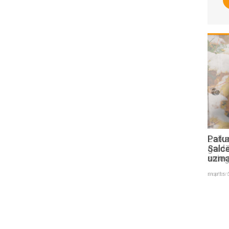
Laika vērotāja prognoze: Septembrī
Patur
gaidāma gan atvasara, gan pirmais
Salc
sniegs
uzma
septembris 01 , 2021
marts 