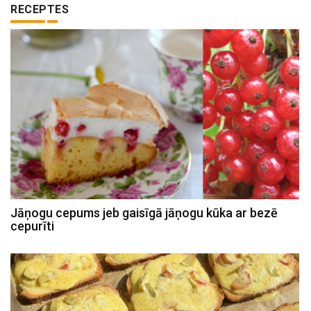
RECEPTES
Jāņogu cepums jeb gaisīgā jāņogu kūka ar bezē
cepurīti