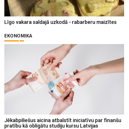
Līgo vakara saldajā uzkodā - rabarberu maizītes
EKONOMIKA
Jēkabpiliešus aicina atbalstīt iniciatīvu par finanšu
pratību kā obligātu studiju kursu Latvijas