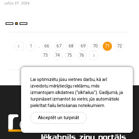
julijs 27 , 2026
...
1
66
67
68
69
70
71
72
73
74
75
76
Lai optimizētu jūsu vietnes darbu, kā arī
izveidotu mērķtiecīgu reklāmu, mēs
izmantojam sīkdatnes ("sīkfailus"). Gadījumā, ja
turpināsiet izmantot šo vietni, jūs automātiski
piekrītat failu lietošanas noteikumiem.
Akceptēt un turpināt