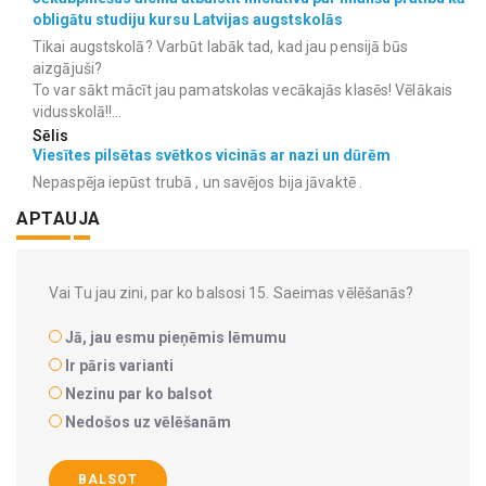
obligātu studiju kursu Latvijas augstskolās
Tikai augstskolā? Varbūt labāk tad, kad jau pensijā būs
aizgājuši?
To var sākt mācīt jau pamatskolas vecākajās klasēs! Vēlākais
vidusskolā!!...
Sēlis
Viesītes pilsētas svētkos vicinās ar nazi un dūrēm
Nepaspēja iepūst trubā , un savējos bija jāvaktē .
APTAUJA
Vai Tu jau zini, par ko balsosi 15. Saeimas vēlēšanās?
Jā, jau esmu pieņēmis lēmumu
Ir pāris varianti
Nezinu par ko balsot
Nedošos uz vēlēšanām
BALSOT