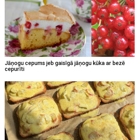
Jāņogu cepums jeb gaisīgā jāņogu kūka ar bezē
cepurīti