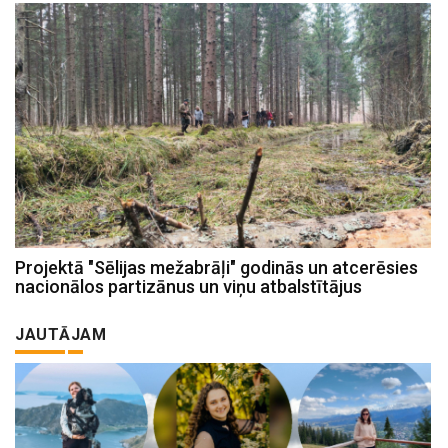
Projektā "Sēlijas mežabrāļi" godinās un atcerēsies
nacionālos partizānus un viņu atbalstītājus
JAUTĀJAM