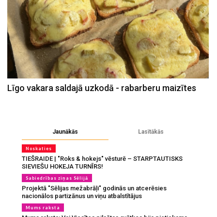
Līgo vakara saldajā uzkodā - rabarberu maizītes
Jaunākās
Lasītākās
Noskaties
TIEŠRAIDE | "Roks & hokejs" vēsturē – STARPTAUTISKS
SIEVIEŠU HOKEJA TURNĪRS!
Sabiedrības ziņas Sēlijā
Projektā "Sēlijas mežabrāļi" godinās un atcerēsies
nacionālos partizānus un viņu atbalstītājus
Mums raksta