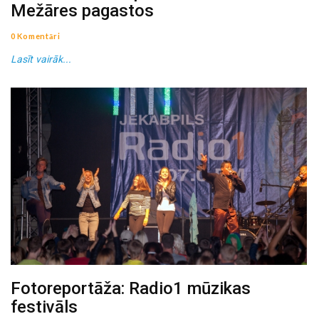
Mežāres pagastos
0 Komentāri
Lasīt vairāk...
Fotoreportāža: Radio1 mūzikas
festivāls