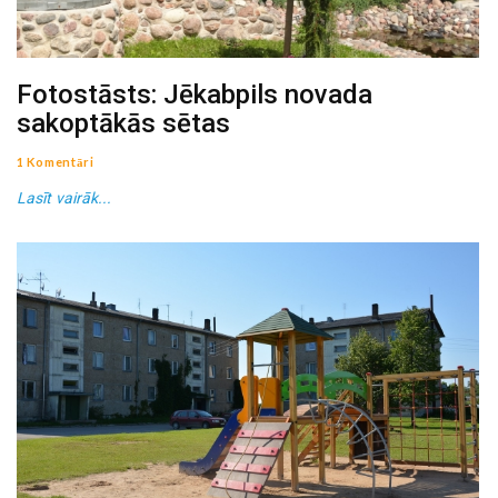
Fotostāsts: Jēkabpils novada
sakoptākās sētas
1 Komentāri
Lasīt vairāk...