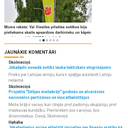
JAUNĀKIE KOMENTĀRI
Skolnieciņš
Jēkabpils novadā notiks lauka taktiskais vingrinājums
Prieks par Latvijas armiju, kura ir spējīga aizstāvēt Latviju
nelaimē.
Skolnieciņš
Projektā "Sēlijas mežabrāļi" godinās un atcerēsies
nacionālos partizānus un viņu atbalstītājus
Meža brāļi ir varoņi, kuri cīnijās pret padomju okupāciju, pret
maskavas kundzību. Pieminēsim šos varoņus, šos
drosminiekus. Cieņā, Skolnieciņš
Hahaha
Jēkabpiliešus aicina atbalstīt iniciatīvu par finanšu pratību kā