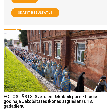
SKATĪT REZULTĀTUS
FOTOSTĀSTS: Svētdien Jēkabpilī pareizticīgie
FOTOSTĀSTS: Zinātnes pikniks Strūves parkā
godināja Jakobštates ikonas atgriešanās 18.
julijs 19 , 2026
gadadienu