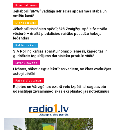
Kriminālziņas
Jēkabpilī “BMW” vadītāja ietriecas apgaismes stabā un
smilšu kastē
Dienas izvēle
Jēkabpilī risināsies spēcīgākā Zvaigžņu spēle festivāla
vēsturē – draftā piedalīsies vairāku paaudžu hokeja
leģendas
Reklāmraksti
SIA Rolling kafijas aparātu noma: 5 iemesli, kāpēc tas ir
gudrākais ieguldījums darbinieku produktivitātē
Līvānu novadā
Līvānos, sākot degt elektrības vadiem, no ēkas evakuējas
astoņi cilvēki
Pašvaldību ziņas
Baļotes un Vārzgūnes ezerā veic izpēti, lai sagatavotu
ūdenstilpju zivsaimnieciskās ekspluatācijas noteikumus