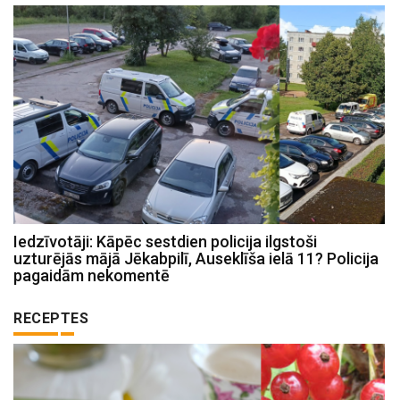
Iedzīvotāji: Kāpēc sestdien policija ilgstoši
uzturējās mājā Jēkabpilī, Auseklīša ielā 11? Policija
pagaidām nekomentē
RECEPTES