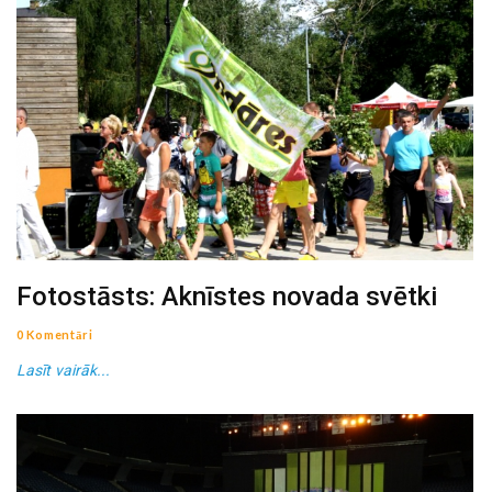
Fotostāsts: Aknīstes novada svētki
0 Komentāri
Lasīt vairāk...