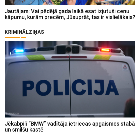
Jautājam: Vai pēdējā gada laikā esat izjutuši cenu
kāpumu, kurām precēm, Jūsuprāt, tas ir vislielākais?
KRIMINĀLZIŅAS
Jēkabpilī “BMW” vadītāja ietriecas apgaismes stabā
un smilšu kastē