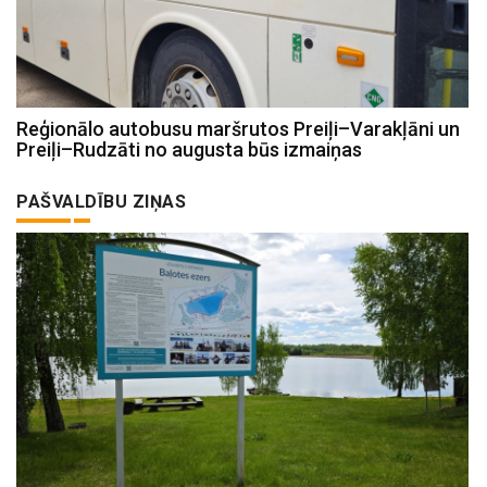
Reģionālo autobusu maršrutos Preiļi–Varakļāni un
Preiļi–Rudzāti no augusta būs izmaiņas
PAŠVALDĪBU ZIŅAS