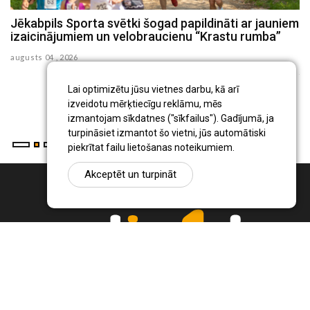
Jēkabpils Sporta svētki šogad papildināti ar jauniem
S
izaicinājumiem un velobraucienu “Krastu rumba”
n
p
augusts 04 , 2026
ju
Lai optimizētu jūsu vietnes darbu, kā arī
s
izveidotu mērķtiecīgu reklāmu, mēs
izmantojam sīkdatnes ("sīkfailus"). Gadījumā, ja
turpināsiet izmantot šo vietni, jūs automātiski
piekrītat failu lietošanas noteikumiem.
Akceptēt un turpināt