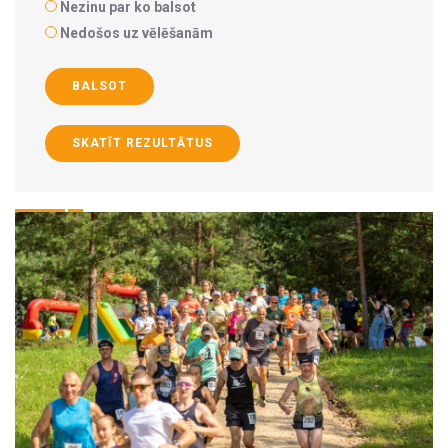
Nezinu par ko balsot
Nedošos uz vēlēšanām
BALSOT
SKATĪT REZULTĀTUS