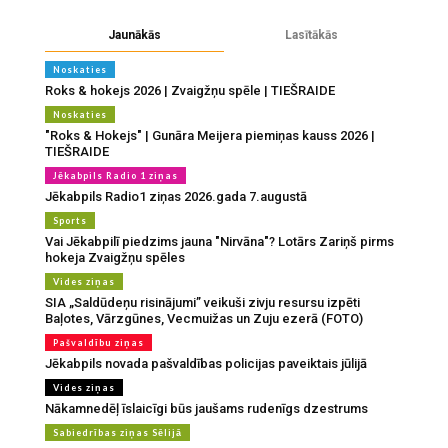
Jaunākās
Lasītākās
Noskaties
Roks & hokejs 2026 | Zvaigžņu spēle | TIEŠRAIDE
Noskaties
"Roks & Hokejs" | Gunāra Meijera piemiņas kauss 2026 |
TIEŠRAIDE
Jēkabpils Radio 1 ziņas
Jēkabpils Radio1 ziņas 2026.gada 7.augustā
Sports
Vai Jēkabpilī piedzims jauna "Nirvāna"? Lotārs Zariņš pirms
hokeja Zvaigžņu spēles
Vides ziņas
SIA „Saldūdeņu risinājumi” veikuši zivju resursu izpēti
Baļotes, Vārzgūnes, Vecmuižas un Zuju ezerā (FOTO)
Pašvaldību ziņas
Jēkabpils novada pašvaldības policijas paveiktais jūlijā
Vides ziņas
Nākamnedēļ īslaicīgi būs jaušams rudenīgs dzestrums
Sabiedrības ziņas Sēlijā