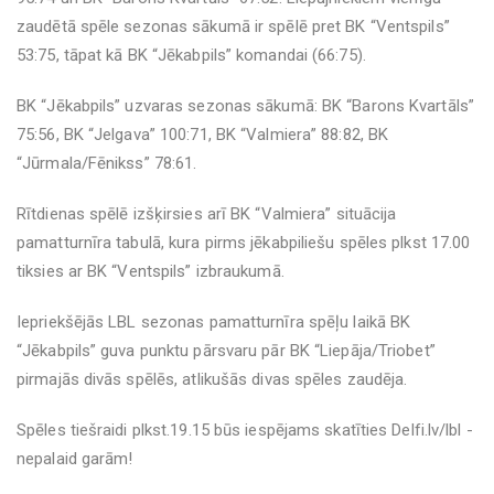
zaudētā spēle sezonas sākumā ir spēlē pret BK “Ventspils”
53:75, tāpat kā BK “Jēkabpils” komandai (66:75).
BK “Jēkabpils” uzvaras sezonas sākumā: BK “Barons Kvartāls”
75:56, BK “Jelgava” 100:71, BK “Valmiera” 88:82, BK
“Jūrmala/Fēnikss” 78:61.
Rītdienas spēlē izšķirsies arī BK “Valmiera” situācija
pamatturnīra tabulā, kura pirms jēkabpiliešu spēles plkst 17.00
tiksies ar BK “Ventspils” izbraukumā.
Iepriekšējās LBL sezonas pamatturnīra spēļu laikā BK
“Jēkabpils” guva punktu pārsvaru pār BK “Liepāja/Triobet”
pirmajās divās spēlēs, atlikušās divas spēles zaudēja.
Spēles tiešraidi plkst.19.15 būs iespējams skatīties Delfi.lv/lbl -
nepalaid garām!