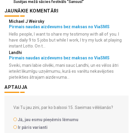
Susējas mežā sācies festivāls "Sansusī"
JAUNĀKIE KOMENTĀRI
Michael J Weirsky
Pirmais naudas aizdevums bez maksas no ViaSMS
Hello people, I want to share my testimony with all of you. I
have daily 9 to 5 jobs but while I work, I try my luck at playing
instant Lotto. On t...
Landhi
Pirmais naudas aizdevums bez maksas no ViaSMS
Sveiki, mani labie cilvēki, mani sauc Landhi, un es vēlos ātri
ieteikt likumīgu uzņēmumu, kurā es varētu nekavējoties
pieteikties ātrajam aizdevuma...
APTAUJA
Vai Tu jau zini, par ko balsosi 15. Saeimas vēlēšanās?
Jā, jau esmu pieņēmis lēmumu
Ir pāris varianti