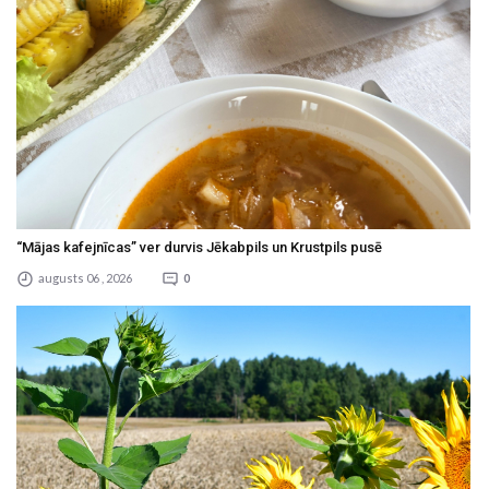
“Mājas kafejnīcas” ver durvis Jēkabpils un Krustpils pusē
augusts 06 , 2026
0