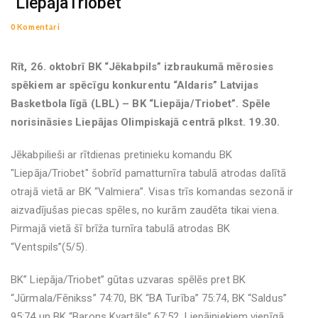
"LiepājaTriobet"
0 Komentāri
Rīt, 26. oktobrī BK “Jēkabpils” izbraukumā mērosies
spēkiem ar spēcīgu konkurentu “Aldaris” Latvijas
Basketbola līgā (LBL) – BK “Liepāja/Triobet”. Spēle
norisināsies Liepājas Olimpiskajā centrā plkst. 19.30.
Jēkabpilieši ar rītdienas pretinieku komandu BK
"Liepāja/Triobet" šobrīd pamatturnīra tabulā atrodas dalītā
otrajā vietā ar BK “Valmiera”. Visas trīs komandas sezonā ir
aizvadījušas piecas spēles, no kurām zaudēta tikai viena.
Pirmajā vietā šī brīža turnīra tabulā atrodas BK
“Ventspils”(5/5).
BK” Liepāja/Triobet” gūtas uzvaras spēlēs pret BK
“Jūrmala/Fēnikss” 74:70, BK “BA Turība” 75:74, BK “Saldus”
95:74 un BK “Barons Kvartāls” 67:52. Liepājniekiem vienīgā