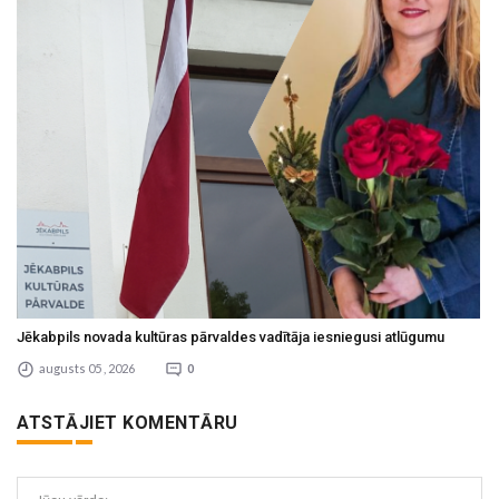
Jēkabpils novada kultūras pārvaldes vadītāja iesniegusi atlūgumu
augusts 05 , 2026
0
ATSTĀJIET KOMENTĀRU