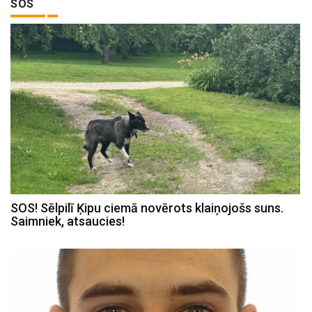
SOS
SOS! Sēlpilī Ķipu ciemā novērots klaiņojošs suns.
Saimniek, atsaucies!