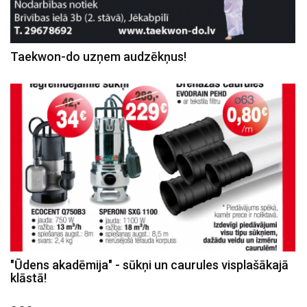
Taekwon-do uzņem audzēkņus!
"Ūdens akadēmija" - sūkņi un caurules visplašākajā
klāstā!