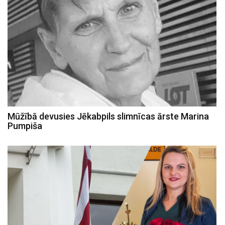
Mūžībā devusies Jēkabpils slimnīcas ārste Marina
Pumpiša