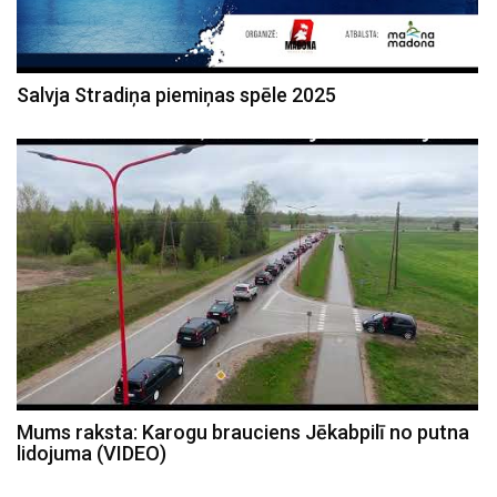
Salvja Stradiņa piemiņas spēle 2025
Mums raksta: Karogu brauciens Jēkabpilī no putna
lidojuma (VIDEO)