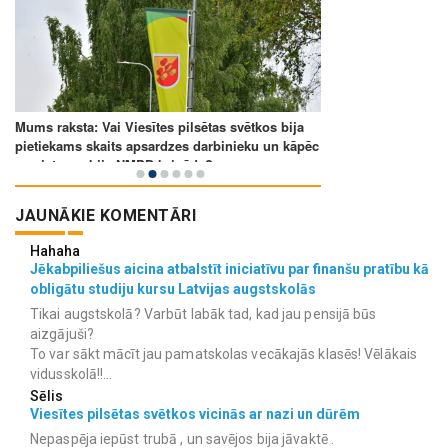
JAUNĀKIE KOMENTĀRI
Hahaha
Jēkabpiliešus aicina atbalstīt iniciatīvu par finanšu pratību kā
obligātu studiju kursu Latvijas augstskolās
Tikai augstskolā? Varbūt labāk tad, kad jau pensijā būs
aizgājuši?
To var sākt mācīt jau pamatskolas vecākajās klasēs! Vēlākais
vidusskolā!!...
Sēlis
Viesītes pilsētas svētkos vicinās ar nazi un dūrēm
Nepaspēja iepūst trubā , un savējos bija jāvaktē .