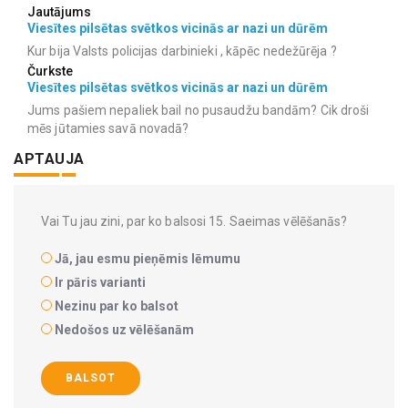
Jautājums
Viesītes pilsētas svētkos vicinās ar nazi un dūrēm
Kur bija Valsts policijas darbinieki , kāpēc nedežūrēja ?
Čurkste
Viesītes pilsētas svētkos vicinās ar nazi un dūrēm
Jums pašiem nepaliek bail no pusaudžu bandām? Cik droši
mēs jūtamies savā novadā?
APTAUJA
Vai Tu jau zini, par ko balsosi 15. Saeimas vēlēšanās?
Jā, jau esmu pieņēmis lēmumu
Ir pāris varianti
Nezinu par ko balsot
Nedošos uz vēlēšanām
BALSOT