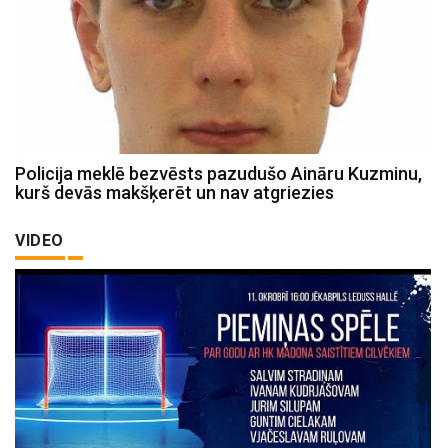
Policija meklē bezvēsts pazudušo Aināru Kuzminu,
kurš devās makšķerēt un nav atgriezies
VIDEO