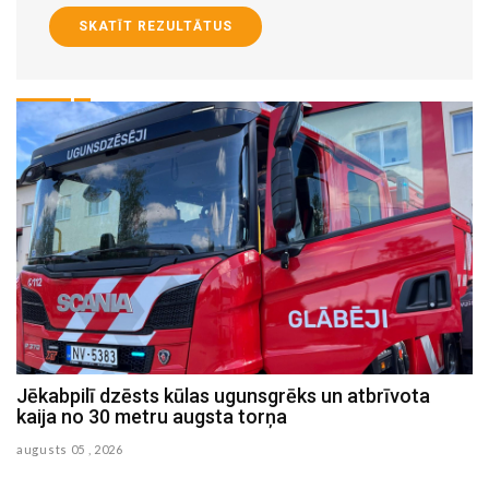
SKATĪT REZULTĀTUS
ls
Jēkabpilī dzēsts kūlas ugunsgrēks un atbrīvota
J
kaija no 30 metru augsta torņa
p
augusts 05 , 2026
au