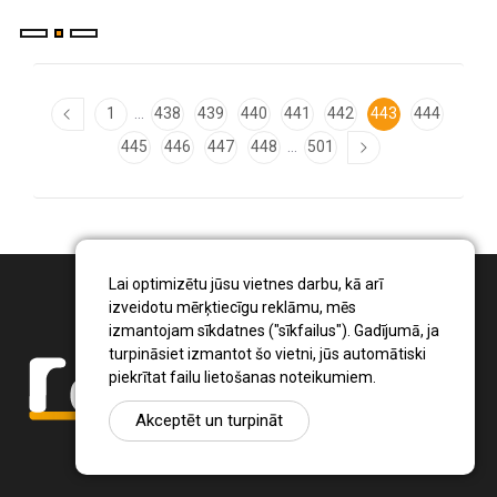
...
1
438
439
440
441
442
443
444
...
445
446
447
448
501
Lai optimizētu jūsu vietnes darbu, kā arī
izveidotu mērķtiecīgu reklāmu, mēs
izmantojam sīkdatnes ("sīkfailus"). Gadījumā, ja
turpināsiet izmantot šo vietni, jūs automātiski
piekrītat failu lietošanas noteikumiem.
Akceptēt un turpināt