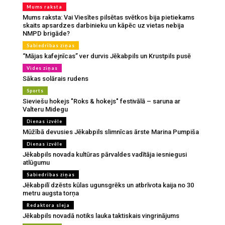
Mums raksta
Mums raksta: Vai Viesītes pilsētas svētkos bija pietiekams
skaits apsardzes darbinieku un kāpēc uz vietas nebija
NMPD brigāde?
Sabiedrības ziņas
“Mājas kafejnīcas” ver durvis Jēkabpils un Krustpils pusē
Vides ziņas
Sākas solārais rudens
Sports
Sieviešu hokejs "Roks & hokejs" festivālā – saruna ar
Valteru Midegu
Dienas izvēle
Mūžībā devusies Jēkabpils slimnīcas ārste Marina Pumpiša
Dienas izvēle
Jēkabpils novada kultūras pārvaldes vadītāja iesniegusi
atlūgumu
Sabiedrības ziņas
Jēkabpilī dzēsts kūlas ugunsgrēks un atbrīvota kaija no 30
metru augsta torņa
Redaktora sleja
Jēkabpils novadā notiks lauka taktiskais vingrinājums