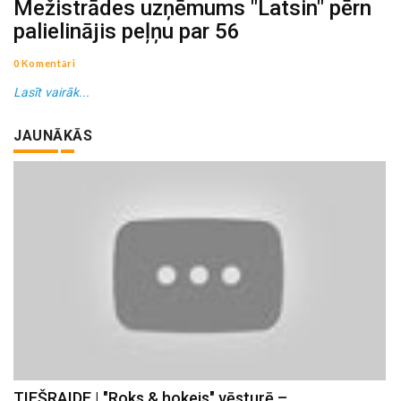
Mežistrādes uzņēmums "Latsin" pērn
palielinājis peļņu par 56
0 Komentāri
Lasīt vairāk...
JAUNĀKĀS
TIEŠRAIDE | "Roks & hokejs" vēsturē –