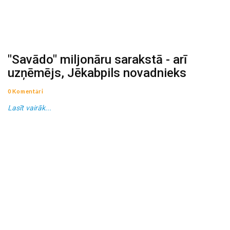
"Savādo" miljonāru sarakstā - arī
uzņēmējs, Jēkabpils novadnieks
0 Komentāri
Lasīt vairāk...