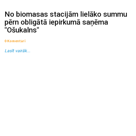
No biomasas stacijām lielāko summu
pērn obligātā iepirkumā saņēma
"Ošukalns"
0 Komentāri
Lasīt vairāk...