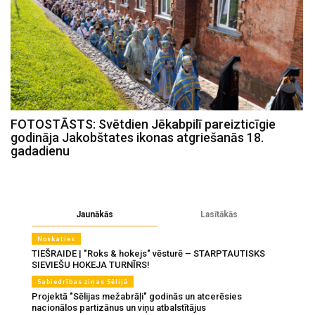
FOTOSTĀSTS: Svētdien Jēkabpilī pareizticīgie
godināja Jakobštates ikonas atgriešanās 18.
gadadienu
Jaunākās
Lasītākās
Noskaties
TIEŠRAIDE | "Roks & hokejs" vēsturē – STARPTAUTISKS
SIEVIEŠU HOKEJA TURNĪRS!
Sabiedrības ziņas Sēlijā
Projektā "Sēlijas mežabrāļi" godinās un atcerēsies
nacionālos partizānus un viņu atbalstītājus