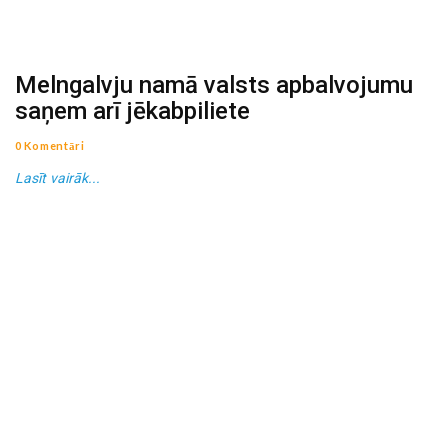
Melngalvju namā valsts apbalvojumu
saņem arī jēkabpiliete
0 Komentāri
Lasīt vairāk...