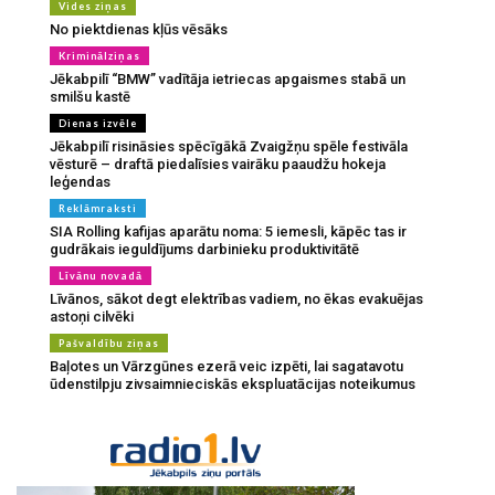
Vides ziņas
No piektdienas kļūs vēsāks
Kriminālziņas
Jēkabpilī “BMW” vadītāja ietriecas apgaismes stabā un
smilšu kastē
Dienas izvēle
Jēkabpilī risināsies spēcīgākā Zvaigžņu spēle festivāla
vēsturē – draftā piedalīsies vairāku paaudžu hokeja
leģendas
Reklāmraksti
SIA Rolling kafijas aparātu noma: 5 iemesli, kāpēc tas ir
gudrākais ieguldījums darbinieku produktivitātē
Līvānu novadā
Līvānos, sākot degt elektrības vadiem, no ēkas evakuējas
astoņi cilvēki
Pašvaldību ziņas
Baļotes un Vārzgūnes ezerā veic izpēti, lai sagatavotu
ūdenstilpju zivsaimnieciskās ekspluatācijas noteikumus