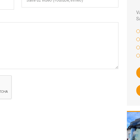
Saite uz video (Youtube,Vimeo)
Va
S