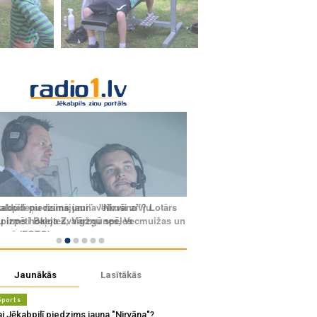
Jaunākās
Lasītākās
Sports
i Jēkabpilī piedzims jauna "Nirvāna"?