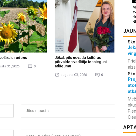
Mu
s
da
N
JAUN
Sko
Jēka
vin
solārais rudens
Jēkabpils novada kultūras
Prie
pārvaldes vadītāja iesniegusi
atlūgumu
sts 06 , 2026
0
aizs
Sko
augusts 05 , 2026
0
Proj
atc
atba
Meža
okup
Jūsu e-pasts
Piem
Cieņ
APT