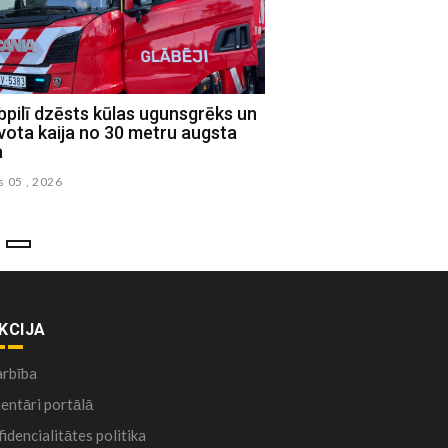
pilī dzēsts kūlas ugunsgrēks un
pils novada Sociālais dienests
vota kaija no 30 metru augsta
k praktisko iemaņu meistarklašu
a
u ģimenēm
s 05 , 2026
s 02 , 2026
KCIJA
arbība
ntāri portālā
idencialitātes politika