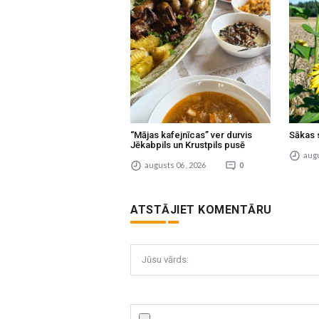
“Mājas kafejnīcas” ver durvis
Sākas 
Jēkabpils un Krustpils pusē
augu
augusts 06 , 2026
0
ATSTĀJIET KOMENTĀRU
Jūsu vārds: