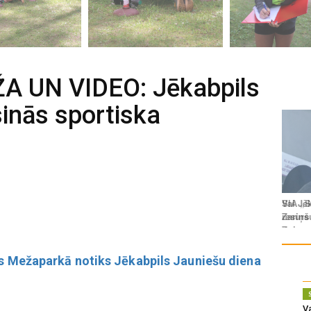
 UN VIDEO: Jēkabpils
inās sportiska
as Mežaparkā notiks Jēkabpils Jauniešu diena
Va