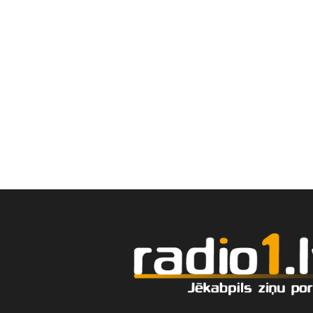
Mūžībā devusies Jēkabpil
ārste Marina Pumpiša
augusts 05 , 2026