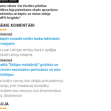
Dienas izvēle
ms raksta: Vai Viesītes pilsētas
vētkos bija pietiekams skaits apsardzes
rbinieku un kāpēc uz vietas nebija
MPD brigāde?
ĀKIE KOMENTĀRI
lnieciņš
bpils novadā notiks lauka taktiskais
grinājums
ks par Latvijas armiju, kura ir spējīga
tāvēt Latviju nelaimē.
lnieciņš
ektā "Sēlijas mežabrāļi" godinās un
erēsies nacionālos partizānus un viņu
lstītājus
 brāļi ir varoņi, kuri cīnijās pret padomju
āciju, pret maskavas kundzību.
inēsim šos varoņus, šos drosminiekus.
ā, Skolnieciņš
AUJA