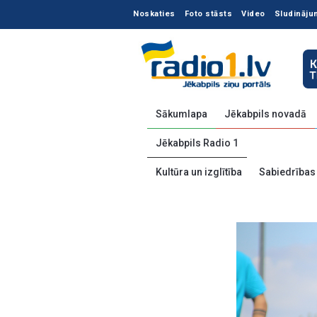
Noskaties
Foto stāsts
Video
Sludināju
Sākumlapa
Jēkabpils novadā
Jēkabpils Radio 1
Kultūra un izglītība
Sabiedrības