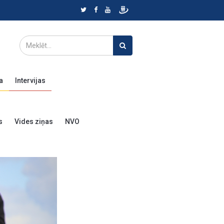
a
Intervijas
s
Vides ziņas
NVO