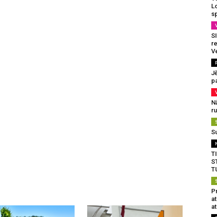
L
s
SI
re
V
J
pa
N
r
S
T
S
T
Pr
a
at