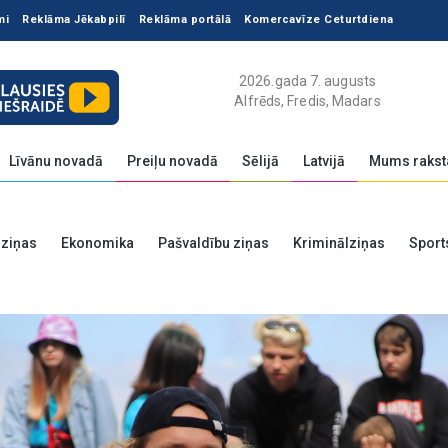
mi
Reklāma Jēkabpilī
Reklāma portālā
Komercavīze Ceturtdiena
2026.gada 7. augusts
Alfrēds, Fredis, Madars
Līvānu novadā
Preiļu novadā
Sēlijā
Latvijā
Mums rakst
 ziņas
Ekonomika
Pašvaldību ziņas
Kriminālziņas
Sport