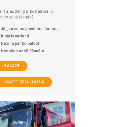
i Tu jau zini, par ko balsosi 15.
aeimas vēlēšanās?
Jā, jau esmu pieņēmis lēmumu
Ir pāris varianti
Nezinu par ko balsot
Nedošos uz vēlēšanām
BALSOT
SKATĪT REZULTĀTUS