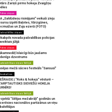
otārs Zariņš pirms hokeja Zvaigžņu
pēles
Vides ziņas
A „Saldūdeņu risinājumi” veikuši zivju
sursu izpēti Baļotes, Vārzgūnes,
ecmuižas un Zuju ezerā (FOTO)
Pašvaldību ziņas
ēkabpils novada pašvaldības policijas
veiktais jūlijā
Vides ziņas
ākamnedēļ īslaicīgi būs jaušams
udenīgs dzestrums
Sabiedrības ziņas Sēlijā
usējas mežā sācies festivāls "Sansusī"
Noskaties
IEŠRAIDE | "Roks & hokejs" vēsturē –
TARPTAUTISKS SIEVIEŠU HOKEJA
URNĪRS!
Sabiedrības ziņas Sēlijā
ojektā "Sēlijas mežabrāļi" godinās un
tcerēsies nacionālos partizānus un viņu
balstītājus