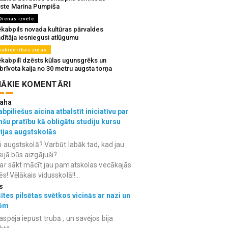
rste Marina Pumpiša
Dienas izvēle
ēkabpils novada kultūras pārvaldes
dītāja iesniegusi atlūgumu
Sabiedrības ziņas
ēkabpilī dzēsts kūlas ugunsgrēks un
brīvota kaija no 30 metru augsta torņa
ĀKIE KOMENTĀRI
aha
bpiliešus aicina atbalstīt iniciatīvu par
nšu pratību kā obligātu studiju kursu
vijas augstskolās
i augstskolā? Varbūt labāk tad, kad jau
ijā būs aizgājuši?
ar sākt mācīt jau pamatskolas vecākajās
ēs! Vēlākais vidusskolā!!...
s
ītes pilsētas svētkos vicinās ar nazi un
ēm
spēja iepūst trubā , un savējos bija