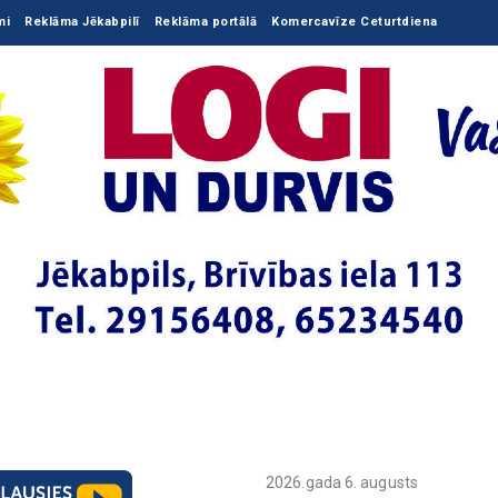
mi
Reklāma Jēkabpilī
Reklāma portālā
Komercavīze Ceturtdiena
2026.gada 6. augusts