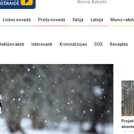
Aisma, Askolds
Līvānu novadā
Preiļu novadā
Sēlijā
Latvijā
Mums rakst
Reklāmraksti
Interesanti
Kriminālziņas
SOS
Receptes