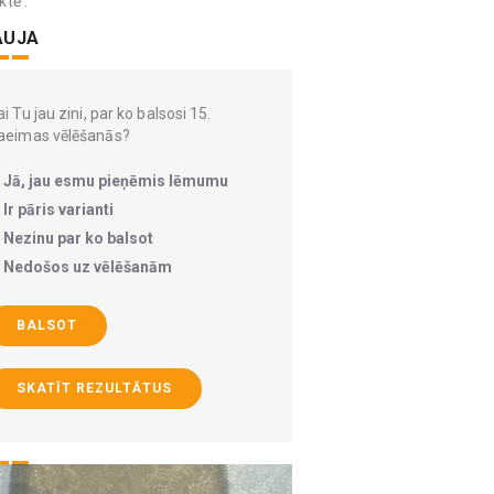
ktē .
AUJA
i Tu jau zini, par ko balsosi 15.
aeimas vēlēšanās?
Jā, jau esmu pieņēmis lēmumu
Ir pāris varianti
Nezinu par ko balsot
Nedošos uz vēlēšanām
BALSOT
SKATĪT REZULTĀTUS