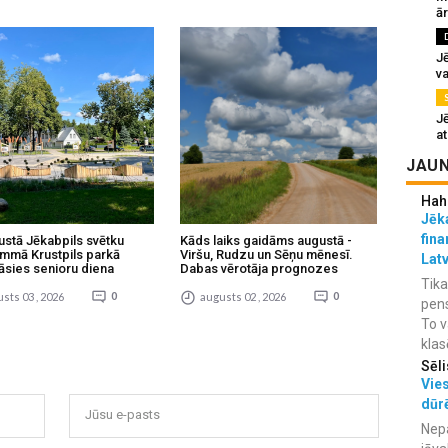
ā
J
va
J
at
JAUN
Hah
Jēka
fina
ustā Jēkabpils svētku
Kāds laiks gaidāms augustā -
mmā Krustpils parkā
Viršu, Rudzu un Sēņu mēnesī.
Lat
āsies senioru diena
Dabas vērotāja prognozes
Tika
sts 03 , 2026
0
augusts 02 , 2026
0
pens
To v
klas
Sēli
Vies
dūr
Jūsu e-pasts
Nepa