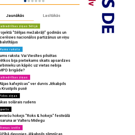
Jaunākās
Lasītākās
Sabiedrības ziņas Sēlijā
ojektā "Sēlijas mežabrāļi" godinās un
tcerēsies nacionālos partizānus un viņu
balstītājus
Mums raksta
ms raksta: Vai Viesītes pilsētas
vētkos bija pietiekams skaits apsardzes
rbinieku un kāpēc uz vietas nebija
MPD brigāde?
Sabiedrības ziņas
ājas kafejnīcas” ver durvis Jēkabpils
 Krustpils pusē
Vides ziņas
ākas solārais rudens
Sports
eviešu hokejs "Roks & hokejs" festivālā
 saruna ar Valteru Midegu
Dienas izvēle
ūžībā devusies Jēkabpils slimnīcas