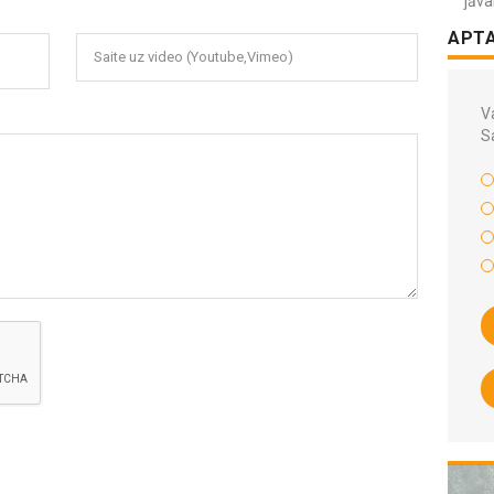
jāva
APT
Saite uz video (Youtube,Vimeo)
Va
S