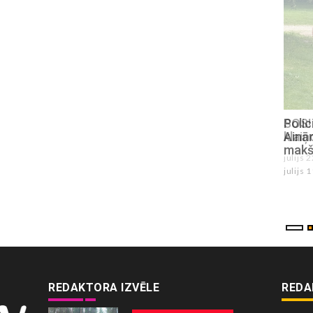
SOS! Sēlpilī Ķipu ciemā novērots
Poli
klaiņojošs suns. Saimniek, atsaucies!
Ainā
makš
julijs 22 , 2026
julijs 
REDAKTORA IZVĒLE
REDA