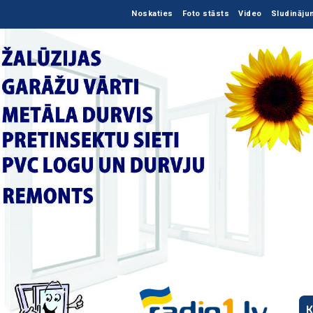
Noskaties
Foto stāsts
Video
Sludināju