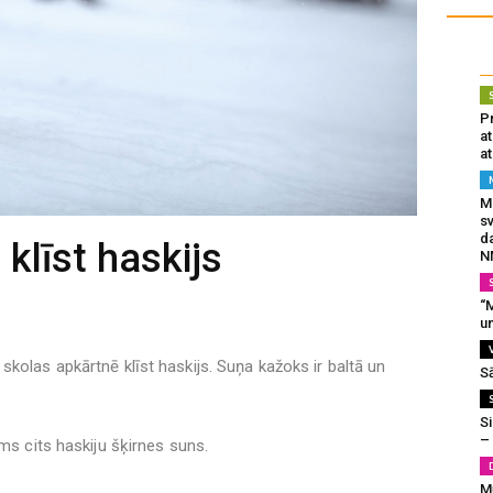
Pr
a
at
Mu
s
da
klīst haskijs
N
“M
un
kolas apkārtnē klīst haskijs. Suņa kažoks ir baltā un
S
Si
–
ams cits haskiju šķirnes suns.
M