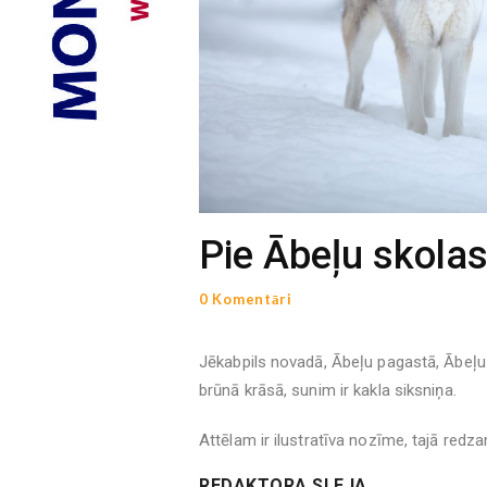
Pie Ābeļu skolas 
0 Komentāri
Jēkabpils novadā, Ābeļu pagastā, Ābeļu s
brūnā krāsā, sunim ir kakla siksniņa.
Attēlam ir ilustratīva nozīme, tajā redz
REDAKTORA SLEJA