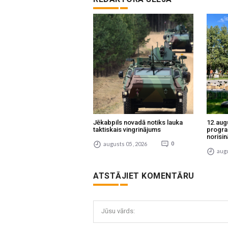
Jēkabpils novadā notiks lauka
12.aug
taktiskais vingrinājums
progra
norisin
augusts 05 , 2026
0
augu
ATSTĀJIET KOMENTĀRU
Jūsu vārds: