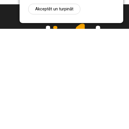
Akceptēt un turpināt
Ziņu portāls Radio1.lv ir informācija un diskusija par Jēkabpils
pilsētas un reģiona novadu aktualitātēm. Svarīgākie notikumi un
procesi Latvijā un pasaulē.
+371 22 320 220
zinas@radio1.lv