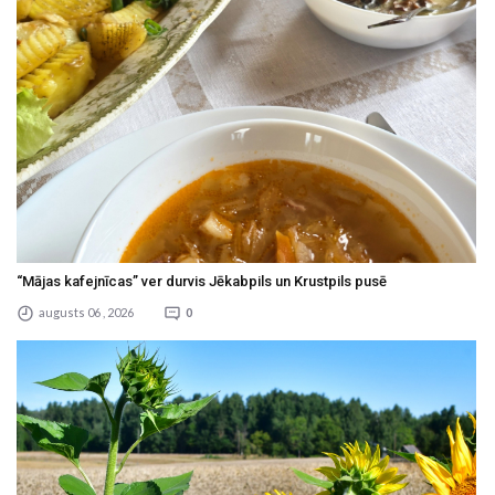
“Mājas kafejnīcas” ver durvis Jēkabpils un Krustpils pusē
augusts 06 , 2026
0