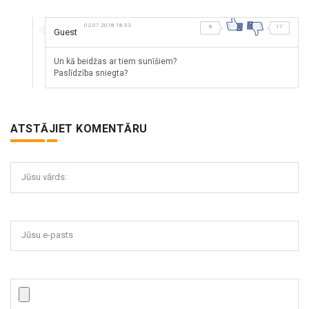
02.07.2018 18:32
8
17
Guest
Un kā beidžas ar tiem sunīšiem?
Paslīdzība sniegta?
ATSTĀJIET KOMENTĀRU
Jūsu vārds:
Jūsu e-pasts