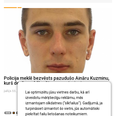
Policija meklē bezvēsts pazudušo Aināru Kuzminu,
V
kurš devās makšķerēt un nav atgriezies
A
R
julijs 11 , 2026
Lai optimizētu jūsu vietnes darbu, kā arī
ju
izveidotu mērķtiecīgu reklāmu, mēs
izmantojam sīkdatnes ("sīkfailus"). Gadījumā, ja
turpināsiet izmantot šo vietni, jūs automātiski
piekrītat failu lietošanas noteikumiem.