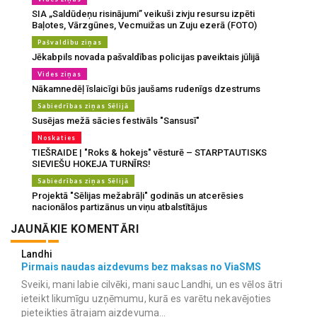
SIA „Saldūdeņu risinājumi” veikuši zivju resursu izpēti
Baļotes, Vārzgūnes, Vecmuižas un Zuju ezerā (FOTO)
Pašvaldību ziņas
Jēkabpils novada pašvaldības policijas paveiktais jūlijā
Vides ziņas
Nākamnedēļ īslaicīgi būs jaušams rudenīgs dzestrums
Sabiedrības ziņas Sēlijā
Susējas mežā sācies festivāls "Sansusī"
Noskaties
TIEŠRAIDE | "Roks & hokejs" vēsturē – STARPTAUTISKS
SIEVIEŠU HOKEJA TURNĪRS!
Sabiedrības ziņas Sēlijā
Projektā "Sēlijas mežabrāļi" godinās un atcerēsies
nacionālos partizānus un viņu atbalstītājus
JAUNĀKIE KOMENTĀRI
Landhi
Pirmais naudas aizdevums bez maksas no ViaSMS
Sveiki, mani labie cilvēki, mani sauc Landhi, un es vēlos ātri
ieteikt likumīgu uzņēmumu, kurā es varētu nekavējoties
pieteikties ātrajam aizdevuma...