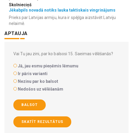
Skolnieciņš
Jēkabpils novadā notiks lauka taktiskais vingrinājums
Prieks par Latvijas armiju, kura ir spējīga aizstāvēt Latviju
nelaimē.
APTAUJA
Vai Tu jau zini, par ko balsosi 15. Saeimas vēlēšanās?
Jā, jau esmu pieņēmis lēmumu
Ir pāris varianti
Nezinu par ko balsot
Nedošos uz vēlēšanām
BALSOT
SKATĪT REZULTĀTUS