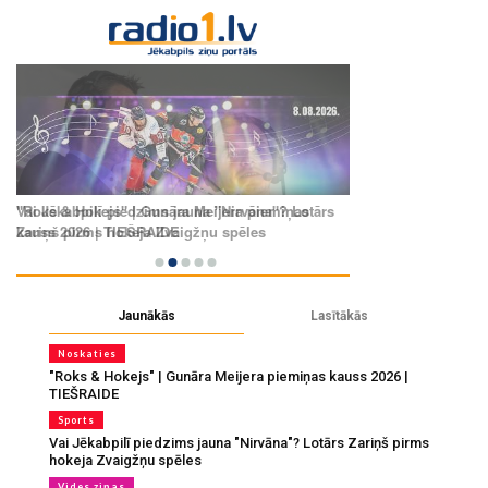
Jaunākās
Lasītākās
Noskaties
"Roks & Hokejs" | Gunāra Meijera piemiņas kauss 2026 |
TIEŠRAIDE
Sports
Vai Jēkabpilī piedzims jauna "Nirvāna"? Lotārs Zariņš pirms
hokeja Zvaigžņu spēles
Vides ziņas