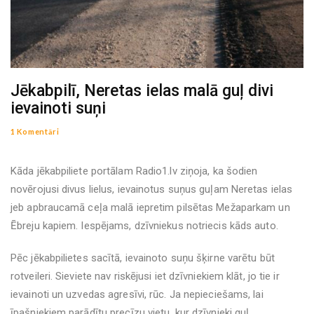
Jēkabpilī, Neretas ielas malā guļ divi
ievainoti suņi
1 Komentāri
Kāda jēkabpiliete portālam Radio1.lv ziņoja, ka šodien
novērojusi divus lielus, ievainotus suņus guļam Neretas ielas
jeb apbraucamā ceļa malā iepretim pilsētas Mežaparkam un
Ēbreju kapiem. Iespējams, dzīvniekus notriecis kāds auto.
Pēc jēkabpilietes sacītā, ievainoto suņu šķirne varētu būt
rotveileri. Sieviete nav riskējusi iet dzīvniekiem klāt, jo tie ir
ievainoti un uzvedas agresīvi, rūc. Ja nepieciešams, lai
īpašniekiem parādītu precīzu vietu, kur dzīvnieki guļ,