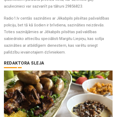
aculiecinieci var sazvanīt pa tālruni 29856823.
Radio1.lv centās sazināties ar Jēkabpils pilsētas pašvaldības
policiju, bet tā kā šodien ir brīvdiena, sazināties neizdevās.
Toties sazinājāmies ar Jēkabpils pilsētas pašvaldības
sabiedrisko attiecību speciālisti Margitu Liepiņu, kas solīja
sazināties ar atbildīgiem dienestiem, kas varētu sniegt
palīdzību ievainotajiem dzīvniekiem.
REDAKTORA SLEJA