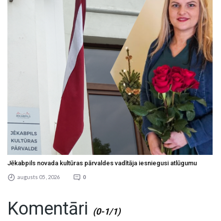
Jēkabpils novada kultūras pārvaldes vadītāja iesniegusi atlūgumu
augusts 05 , 2026
0
Komentāri
(0-1/1)