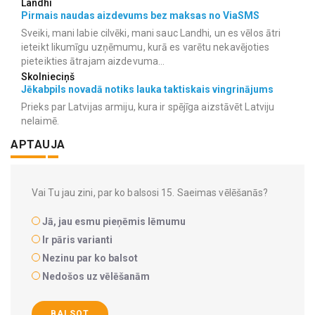
Landhi
Pirmais naudas aizdevums bez maksas no ViaSMS
Sveiki, mani labie cilvēki, mani sauc Landhi, un es vēlos ātri
ieteikt likumīgu uzņēmumu, kurā es varētu nekavējoties
pieteikties ātrajam aizdevuma...
Skolnieciņš
Jēkabpils novadā notiks lauka taktiskais vingrinājums
Prieks par Latvijas armiju, kura ir spējīga aizstāvēt Latviju
nelaimē.
APTAUJA
Vai Tu jau zini, par ko balsosi 15. Saeimas vēlēšanās?
Jā, jau esmu pieņēmis lēmumu
Ir pāris varianti
Nezinu par ko balsot
Nedošos uz vēlēšanām
BALSOT