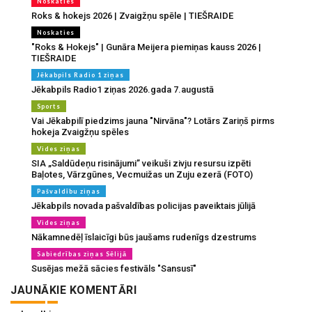
Noskaties
Roks & hokejs 2026 | Zvaigžņu spēle | TIEŠRAIDE
Noskaties
"Roks & Hokejs" | Gunāra Meijera piemiņas kauss 2026 |
TIEŠRAIDE
Jēkabpils Radio 1 ziņas
Jēkabpils Radio1 ziņas 2026.gada 7.augustā
Sports
Vai Jēkabpilī piedzims jauna "Nirvāna"? Lotārs Zariņš pirms
hokeja Zvaigžņu spēles
Vides ziņas
SIA „Saldūdeņu risinājumi” veikuši zivju resursu izpēti
Baļotes, Vārzgūnes, Vecmuižas un Zuju ezerā (FOTO)
Pašvaldību ziņas
Jēkabpils novada pašvaldības policijas paveiktais jūlijā
Vides ziņas
Nākamnedēļ īslaicīgi būs jaušams rudenīgs dzestrums
Sabiedrības ziņas Sēlijā
Susējas mežā sācies festivāls "Sansusī"
JAUNĀKIE KOMENTĀRI