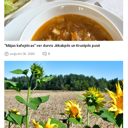
“Mājas kafejnīcas” ver durvis Jēkabpils un Krustpils pusē
augusts 06 , 2026
0