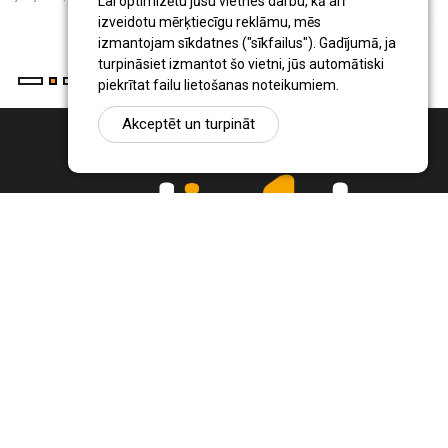
Lai optimizētu jūsu vietnes darbu, kā arī
ju
izveidotu mērķtiecīgu reklāmu, mēs
izmantojam sīkdatnes ("sīkfailus"). Gadījumā, ja
turpināsiet izmantot šo vietni, jūs automātiski
piekrītat failu lietošanas noteikumiem.
Akceptēt un turpināt
Ziņu portāls Radio1.lv ir informācija un diskusija par Jēkabpils
pilsētas un reģiona novadu aktualitātēm. Svarīgākie notikumi un
procesi Latvijā un pasaulē.