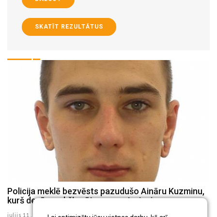
SKATĪT REZULTĀTUS
Policija meklē bezvēsts pazudušo Aināru Kuzminu,
V
kurš devās makšķerēt un nav atgriezies
A
R
julijs 11 , 2026