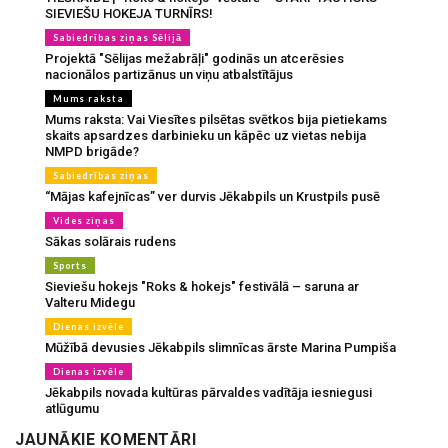
SIEVIEŠU HOKEJA TURNĪRS!
Sabiedrības ziņas Sēlijā
Projektā "Sēlijas mežabrāļi" godinās un atcerēsies
nacionālos partizānus un viņu atbalstītājus
Mums raksta
Mums raksta: Vai Viesītes pilsētas svētkos bija pietiekams
skaits apsardzes darbinieku un kāpēc uz vietas nebija
NMPD brigāde?
Sabiedrības ziņas
“Mājas kafejnīcas” ver durvis Jēkabpils un Krustpils pusē
Vides ziņas
Sākas solārais rudens
Sports
Sieviešu hokejs "Roks & hokejs" festivālā – saruna ar
Valteru Midegu
Dienas izvēle
Mūžībā devusies Jēkabpils slimnīcas ārste Marina Pumpiša
Dienas izvēle
Jēkabpils novada kultūras pārvaldes vadītāja iesniegusi
atlūgumu
JAUNĀKIE KOMENTĀRI