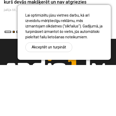
kurš devās makšķerēt un nav atgriezies
A
R
julijs 11 , 2026
ju
Lai optimizētu jūsu vietnes darbu, kā arī
izveidotu mērķtiecīgu reklāmu, mēs
izmantojam sīkdatnes ("sīkfailus"). Gadījumā, ja
turpināsiet izmantot šo vietni, jūs automātiski
piekrītat failu lietošanas noteikumiem.
Akceptēt un turpināt
Ziņu portāls Radio1.lv ir informācija un diskusija par Jēkabpils
pilsētas un reģiona novadu aktualitātēm. Svarīgākie notikumi un
procesi Latvijā un pasaulē.