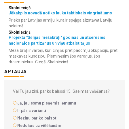
Skolnieciņš
Jēkabpils novadā notiks lauka taktiskais vingrinājums
Prieks par Latvijas armiju, kura ir spējīga aizstāvēt Latviju
nelaimē.
Skolnieciņš
Projektā "Sēlijas mežabrāļi" godinās un atcerēsies
nacionālos partizānus un viņu atbalstītājus
Meža brāļi ir varoņi, kuri cīnijās pret padomju okupāciju, pret
maskavas kundzību. Pieminēsim šos varoņus, šos
drosminiekus. Cieņā, Skolnieciņš
APTAUJA
Vai Tu jau zini, par ko balsosi 15. Saeimas vēlēšanās?
Jā, jau esmu pieņēmis lēmumu
Ir pāris varianti
Nezinu par ko balsot
Nedošos uz vēlēšanām