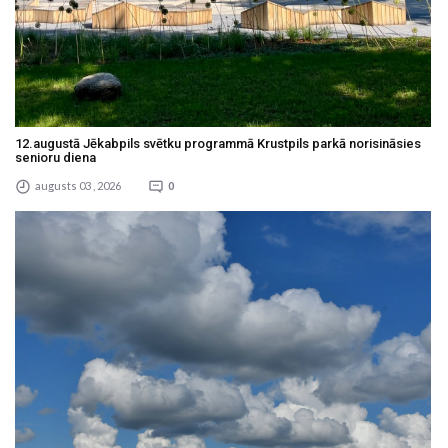
12.augustā Jēkabpils svētku programmā Krustpils parkā norisināsies
senioru diena
augusts 03 , 2026
0