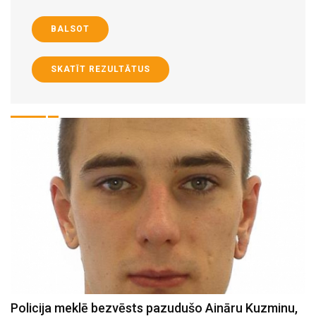
BALSOT
SKATĪT REZULTĀTUS
Policija meklē bezvēsts pazudušo Aināru Kuzminu,
V