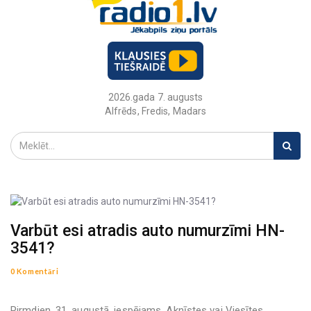
2026.gada 7. augusts
Alfrēds, Fredis, Madars
Varbūt esi atradis auto numurzīmi HN-
3541?
0 Komentāri
Pirmdien, 31. augustā, iespējams, Aknīstes vai Viesītes