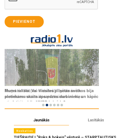
PIEVIENOT
Jaunākās
Lasītākās
Noskaties
TIEŠRAIDE | "Roks & hokejs" vēsturē – STARPTAUTISKS