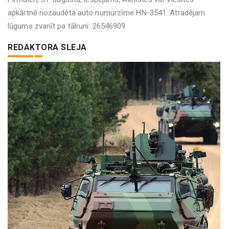
apkārtnē nozaudēta auto numurzīme HN-3541. Atradējam
lūgums zvanīt pa tālruni: 26546909
REDAKTORA SLEJA