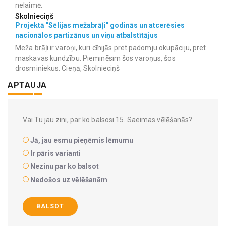
nelaimē.
Skolnieciņš
Projektā "Sēlijas mežabrāļi" godinās un atcerēsies
nacionālos partizānus un viņu atbalstītājus
Meža brāļi ir varoņi, kuri cīnijās pret padomju okupāciju, pret
maskavas kundzību. Pieminēsim šos varoņus, šos
drosminiekus. Cieņā, Skolnieciņš
APTAUJA
Vai Tu jau zini, par ko balsosi 15. Saeimas vēlēšanās?
Jā, jau esmu pieņēmis lēmumu
Ir pāris varianti
Nezinu par ko balsot
Nedošos uz vēlēšanām
BALSOT