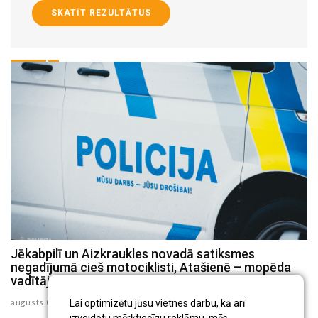
SKATĪT REZULTĀTUS
Jēkabpilī un Aizkraukles novadā satiksmes
P
negadījumā cieš motociklisti, Atašienē – mopēda
s
vadītājs
ju
Lai optimizētu jūsu vietnes darbu, kā arī
augusts 03 , 2026