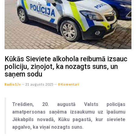
Kūkās Sieviete alkohola reibumā izsauc
policiju, ziņojot, ka nozagts suns, un
saņem sodu
Radio1.lv
--
21 augusts 2025 --
0 Komentāri
Trešdien, 20. augustā Valsts policijas
amatpersonas saņēma izsaukumu uz īpašumu
Jēkabpils novadā, Kūku pagastā, kur sieviete
apgalvo, ka viņai nozagts suns.