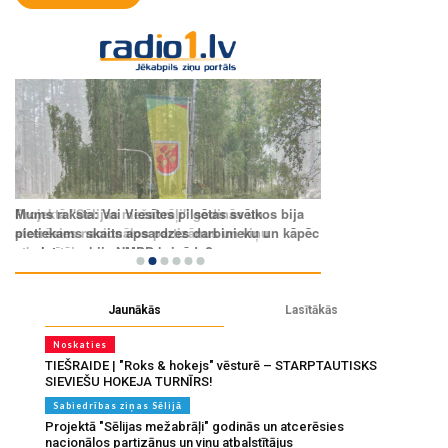
Jaunākās
Lasītākās
Noskaties
TIEŠRAIDE | "Roks & hokejs" vēsturē – STARPTAUTISKS
SIEVIEŠU HOKEJA TURNĪRS!
Sabiedrības ziņas Sēlijā
Projektā "Sēlijas mežabrāļi" godinās un atcerēsies
nacionālos partizānus un viņu atbalstītājus