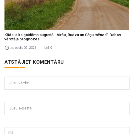
Kāds laiks gaidāms augustā - Viršu, Rudzu un Sēņu mēnesī. Dabas
vērotāja prognozes
augusts 02 , 2026
0
ATSTĀJIET KOMENTĀRU
Jūsu vārds:
Jūsu e-pasts