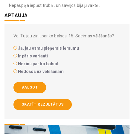
Nepaspēja iepūst trubā , un savējos bija jāvaktē .
APTAUJA
Vai Tu jau zini, par ko balsosi 15. Saeimas vēlēšanās?
Jā, jau esmu pieņēmis lēmumu
Ir pāris varianti
Nezinu par ko balsot
Nedošos uz vēlēšanām
BALSOT
SKATĪT REZULTĀTUS