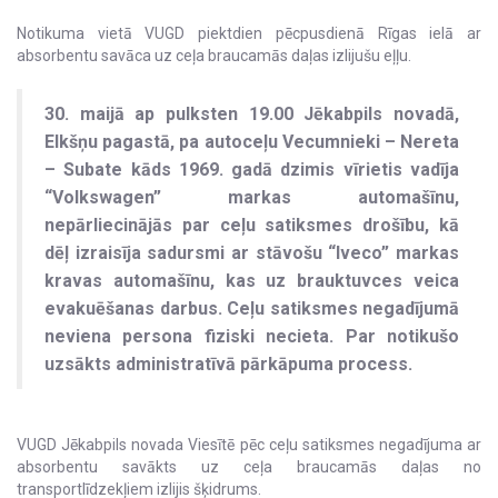
Notikuma vietā VUGD piektdien pēcpusdienā Rīgas ielā ar
absorbentu savāca uz ceļa braucamās daļas izlijušu eļļu.
30. maijā ap pulksten 19.00 Jēkabpils novadā,
Elkšņu pagastā, pa autoceļu Vecumnieki – Nereta
– Subate kāds 1969. gadā dzimis vīrietis vadīja
“Volkswagen” markas automašīnu,
nepārliecinājās par ceļu satiksmes drošību, kā
dēļ izraisīja sadursmi ar stāvošu “Iveco” markas
kravas automašīnu, kas uz brauktuvces veica
evakuēšanas darbus. Ceļu satiksmes negadījumā
neviena persona fiziski necieta. Par notikušo
uzsākts administratīvā pārkāpuma process.
VUGD Jēkabpils novada Viesītē pēc ceļu satiksmes negadījuma ar
absorbentu savākts uz ceļa braucamās daļas no
transportlīdzekļiem izlijis šķidrums.