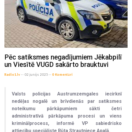
Pēc satiksmes negadījumiem Jēkabpilī
un Viesītē VUGD sakārto brauktuvi
Radio1.lv
--
02 junijs 2025 --
0 Komentāri
Valsts policijas Austrumzemgales iecirknī
nedēļas nogalē un brīvdienās par satiksmes
noteikumu pārkāpumiem sākti četri
administratīvā pārkāpuma procesi un viens
kriminālprocess, informē VP sabiedrisko
attiecību speciāliste Rūta Strautniece Apaļā.