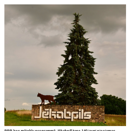
PPP īres mājokļu programmā Jēkabpilī taps 140 jauni pieejamas