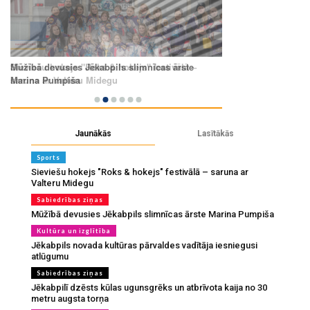
Jaunākās
Lasītākās
Sports
Sieviešu hokejs "Roks & hokejs" festivālā – saruna ar
Valteru Midegu
Sabiedrības ziņas
Mūžībā devusies Jēkabpils slimnīcas ārste Marina Pumpiša
Kultūra un izglītība
Jēkabpils novada kultūras pārvaldes vadītāja iesniegusi
atlūgumu
Sabiedrības ziņas
Jēkabpilī dzēsts kūlas ugunsgrēks un atbrīvota kaija no 30
metru augsta torņa