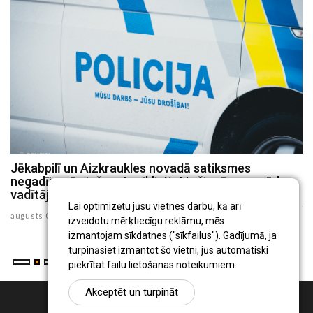
Jēkabpilī un Aizkraukles novadā satiksmes
P
negadījumā cieš motociklisti, Atašienē – mopēda
s
vadītājs
ju
Lai optimizētu jūsu vietnes darbu, kā arī
augusts 03 , 2026
izveidotu mērķtiecīgu reklāmu, mēs
izmantojam sīkdatnes ("sīkfailus"). Gadījumā, ja
turpināsiet izmantot šo vietni, jūs automātiski
piekrītat failu lietošanas noteikumiem.
Akceptēt un turpināt