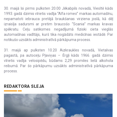
30. maijā īsi pirms pulksten 20.00 Jēkabpils novadā, Viesītē kāds
1993. gadā dzimis vīrietis vadīja “Alfa romeo” markas automašīnu,
nepamatoti iebrauca pretējā braukšanas virziena joslā, kā dēļ
izraisīja sadursmi ar pretim braucošo “Scania” markas kravas
spēkratu. Ceļu satiksmes negadījumā fiziski cieta vieglās
automašīnas vadītājs, kurš tika nogādāts medicīnas iestādē. Par
notikušo uzsākts administratīvā pārkāpuma process.
31. maijā ap pulksten 10.20 Aizkraukles novadā, Vietalvas
pagastā, pa autoceļu Pļaviņas – Ērgļi kāds 1966. gadā dzimis
vīrietis vadīja velosipēdu, būdams 2,29 promiles lielā alkohola
reibumā. Par šo pārkāpumu uzsākts administratīvā pārkāpuma
process.
REDAKTORA SLEJA