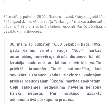
30. maijā ap pulksten 20.00 Jēkabpils novadā, Elkšņu pagastā kāds
1969. gadā dzimis vīrietis vadīja “Volkwagen” markas automašīnu,
būdams 1,98 promiles lielā alkohola reibumā. Par šo pārkāpumu
uzsākts kriminālprocess.
30. maijā ap pulksten 16.30 Jēkabpilī kāds 1992.
gadā dzimis vīrietis vadīja “Audi” markas
automašīnu, neievēroja drošu distance, kā dēļ
izraisīja sadursmi ar kādas sievietes vadīto
priekšā braucošo “Audi” automašīnu, kas
savukārt uzbrauca kādas sievietes vadītajam
priekšā braucošajam “Škoda” markas spēkratam.
Ceļu satiksmes negadījumā neviena persona
fiziski necieta. Par notikušo uzsākts
administratīvā pārkāpuma process.