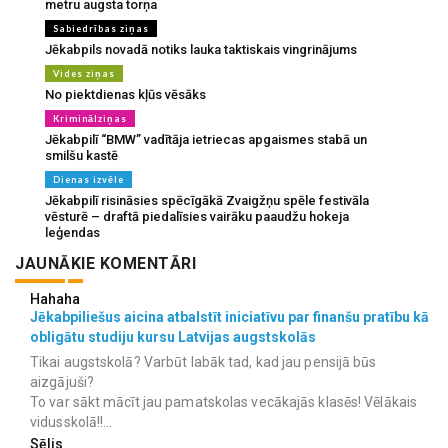
metru augsta torņa
Sabiedrības ziņas
Jēkabpils novadā notiks lauka taktiskais vingrinājums
Vides ziņas
No piektdienas kļūs vēsāks
Kriminālziņas
Jēkabpilī “BMW” vadītāja ietriecas apgaismes stabā un
smilšu kastē
Dienas izvēle
Jēkabpilī risināsies spēcīgākā Zvaigžņu spēle festivāla
vēsturē – draftā piedalīsies vairāku paaudžu hokeja
leģendas
JAUNĀKIE KOMENTĀRI
Hahaha
Jēkabpiliešus aicina atbalstīt iniciatīvu par finanšu pratību kā
obligātu studiju kursu Latvijas augstskolās
Tikai augstskolā? Varbūt labāk tad, kad jau pensijā būs
aizgājuši?
To var sākt mācīt jau pamatskolas vecākajās klasēs! Vēlākais
vidusskolā!!...
Sēlis