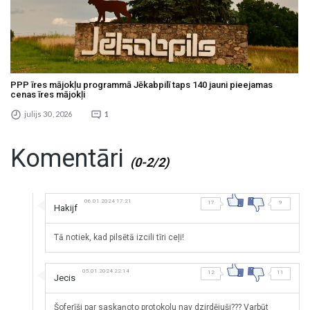
PPP īres mājokļu programmā Jēkabpilī taps 140 jauni pieejamas
cenas īres mājokļi
julijs 30 , 2026
1
Komentāri
(0-2/2)
06.01.2024 17:21
17
9
Hakijf
Tā notiek, kad pilsētā izcili tīri ceļi!
05.01.2024 22:14
12
11
Jecis
Šoferīši par saskaņoto protokolu nav dzirdējuši??? Varbūt