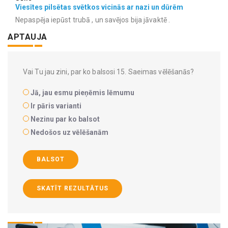
Viesītes pilsētas svētkos vicinās ar nazi un dūrēm
Nepaspēja iepūst trubā , un savējos bija jāvaktē .
APTAUJA
Vai Tu jau zini, par ko balsosi 15. Saeimas vēlēšanās?
Jā, jau esmu pieņēmis lēmumu
Ir pāris varianti
Nezinu par ko balsot
Nedošos uz vēlēšanām
BALSOT
SKATĪT REZULTĀTUS