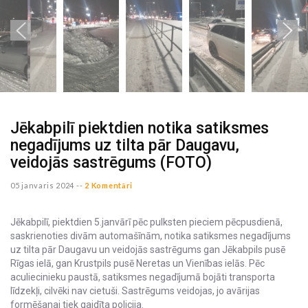
Jēkabpilī piektdien notika satiksmes
negadījums uz tilta pār Daugavu,
veidojās sastrēgums (FOTO)
05 janvaris 2024 --
2 Komentāri
Jēkabpilī, piektdien 5.janvārī pēc pulksten pieciem pēcpusdienā,
saskrienoties divām automašīnām, notika satiksmes negadījums
uz tilta pār Daugavu un veidojās sastrēgums gan Jēkabpils pusē
Rīgas ielā, gan Krustpils pusē Neretas un Vienības ielās. Pēc
aculiecinieku paustā, satiksmes negadījumā bojāti transporta
līdzekļi, cilvēki nav cietuši. Sastrēgums veidojas, jo avārijas
formēšanai tiek gaidīta policija.