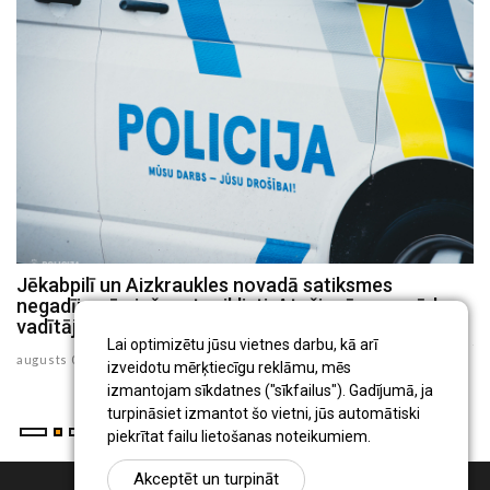
Jēkabpilī un Aizkraukles novadā satiksmes
Policiste Aizkrauklē reibumā izraisījusi avāriju un
negadījumā cieš motociklisti, Atašienē – mopēda
slēpusies
vadītājs
julijs 30 , 2026
Lai optimizētu jūsu vietnes darbu, kā arī
augusts 03 , 2026
izveidotu mērķtiecīgu reklāmu, mēs
izmantojam sīkdatnes ("sīkfailus"). Gadījumā, ja
turpināsiet izmantot šo vietni, jūs automātiski
piekrītat failu lietošanas noteikumiem.
Akceptēt un turpināt