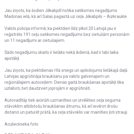
Jau ziņots, ka šodien Jēkabpilī notika satiksmes negadījums
Madonas ielā, kā arī Salas pagastā uz ceļa Jēkabpils – Aizkraukle.
Valsts policija informē, ka piektdien līdz plkst.20 Latvijā jau ir
reģistrēts 191 ceļu satiksmes negadījums bez cietušām personām
un 11 negadījumi ar cietušajiem.
Šāds negadījumu skaits ir lielāks nekā ikdienā, kad ir labi laika
apstākļi.
Jau ziņots, ka piektdienas rītā sniegs un apledojums lielākajā daļā
Latvijas apgrūtināja braukšanu pa valsts galvenajiem un
reģionālajiem autoceļiem. Dienas gaitā braukšanas apstākļi tika
uzlaboti, bet daudzviet joprojām ir apgrūtināti.
Autovadītāji tiek aicināti uzmanīties un izvēlēties ceļa seguma
stāvoklim atbilstošu braukšanas ātrumu, kā arī ievērot drošu
distanci un paturēt prātā, ka ceļa stāvoklis var mainīties ļoti strauji.
Aculiecinieka foto