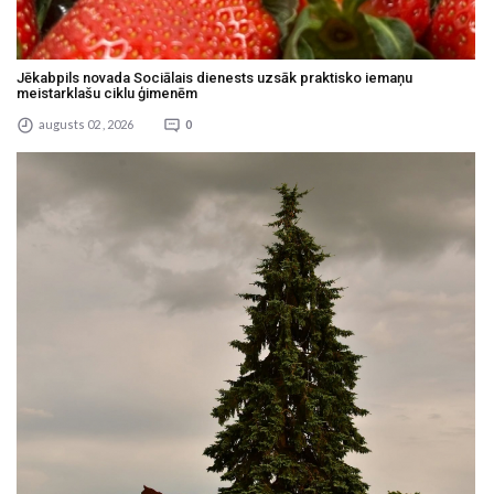
Jēkabpils novada Sociālais dienests uzsāk praktisko iemaņu
meistarklašu ciklu ģimenēm
augusts 02 , 2026
0