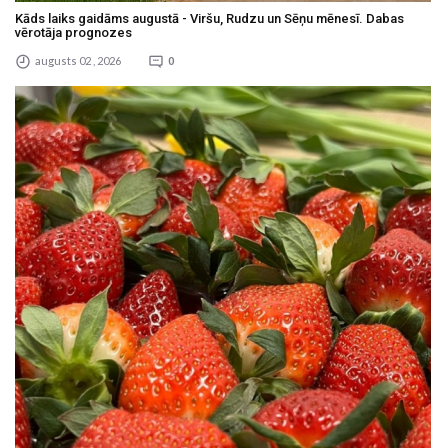
Kāds laiks gaidāms augustā - Viršu, Rudzu un Sēņu mēnesī. Dabas
vērotāja prognozes
augusts 02 , 2026
0