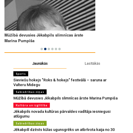
Jaunākās
Lasītākās
Sports
Sieviešu hokejs "Roks & hokejs" festivālā – saruna ar
Valteru Midegu
Sabiedrības ziņas
Mūžībā devusies Jēkabpils slimnīcas ārste Marina Pumpiša
Kultūra un izglītība
Jēkabpils novada kultūras pārvaldes vadītāja iesniegusi
atlūgumu
Sabiedrības ziņas
Jēkabpilī dzēsts kūlas ugunsgrēks un atbrīvota kaija no 30