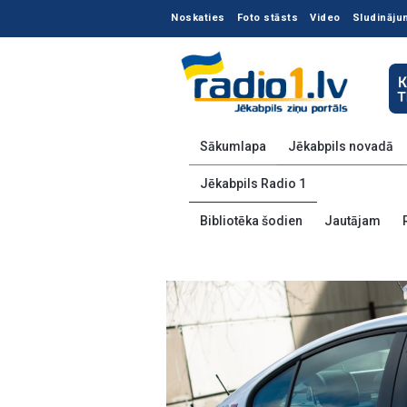
Noskaties
Foto stāsts
Video
Sludināju
Sākumlapa
Jēkabpils novadā
Jēkabpils Radio 1
Bibliotēka šodien
Jautājam