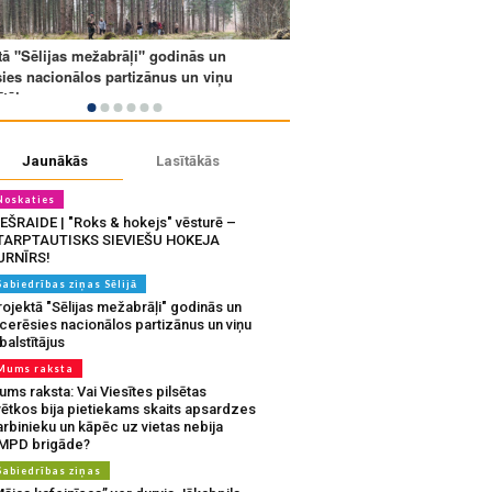
Jaunākās
Lasītākās
Noskaties
IEŠRAIDE | "Roks & hokejs" vēsturē –
TARPTAUTISKS SIEVIEŠU HOKEJA
URNĪRS!
Sabiedrības ziņas Sēlijā
ojektā "Sēlijas mežabrāļi" godinās un
tcerēsies nacionālos partizānus un viņu
balstītājus
Mums raksta
ms raksta: Vai Viesītes pilsētas
vētkos bija pietiekams skaits apsardzes
rbinieku un kāpēc uz vietas nebija
MPD brigāde?
Sabiedrības ziņas