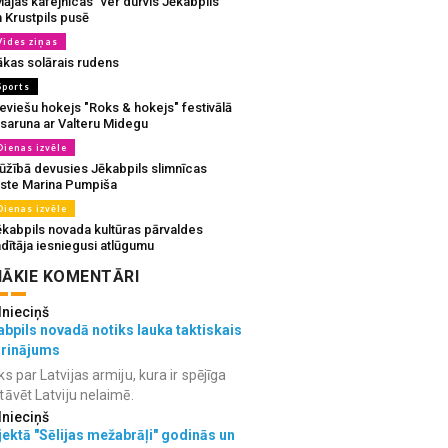
ājas kafejnīcas” ver durvis Jēkabpils
 Krustpils pusē
Vides ziņas
ākas solārais rudens
Sports
eviešu hokejs "Roks & hokejs" festivālā
 saruna ar Valteru Midegu
Dienas izvēle
ūžībā devusies Jēkabpils slimnīcas
rste Marina Pumpiša
Dienas izvēle
ēkabpils novada kultūras pārvaldes
dītāja iesniegusi atlūgumu
ĀKIE KOMENTĀRI
lnieciņš
bpils novadā notiks lauka taktiskais
grinājums
ks par Latvijas armiju, kura ir spējīga
tāvēt Latviju nelaimē.
lnieciņš
ektā "Sēlijas mežabrāļi" godinās un