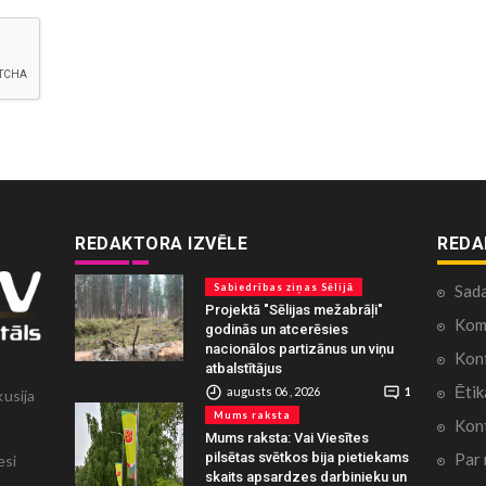
REDAKTORA IZVĒLE
REDA
Sabiedrības ziņas Sēlijā
Sad
Projektā "Sēlijas mežabrāļi"
Kome
godinās un atcerēsies
nacionālos partizānus un viņu
Konf
atbalstītājus
Ētik
augusts 06 , 2026
1
kusija
Mums raksta
Kont
Mums raksta: Vai Viesītes
Par
pilsētas svētkos bija pietiekams
esi
skaits apsardzes darbinieku un