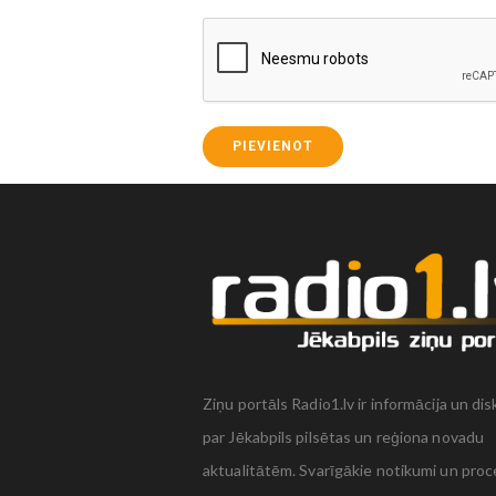
PIEVIENOT
Ziņu portāls Radio1.lv ir informācija un dis
par Jēkabpils pilsētas un reģiona novadu
aktualitātēm. Svarīgākie notikumi un proc