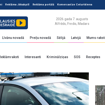
mi
Reklāma Jēkabpilī
Reklāma portālā
Komercavīze Ceturtdiena
2026.gada 7. augusts
Alfrēds, Fredis, Madars
Līvānu novadā
Preiļu novadā
Sēlijā
Latvijā
Mums rakst
Reklāmraksti
Interesanti
Kriminālziņas
SOS
Receptes