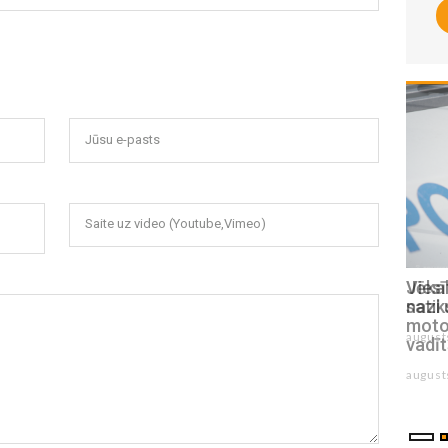
Jūsu e-pasts
Saite uz video (Youtube,Vimeo)
Viesītes pilsētas svētkos vicinās ar
Jēkab
nazi un dūrēm
sati
motoc
augusts 03 , 2026
vadīt
august