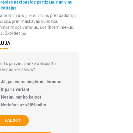
erēsies nacionālos partizānus un viņu
lstītājus
 brāļi ir varoņi, kuri cīnijās pret padomju
āciju, pret maskavas kundzību.
inēsim šos varoņus, šos drosminiekus.
ā, Skolnieciņš
AUJA
i Tu jau zini, par ko balsosi 15.
aeimas vēlēšanās?
Jā, jau esmu pieņēmis lēmumu
Ir pāris varianti
Nezinu par ko balsot
Nedošos uz vēlēšanām
BALSOT