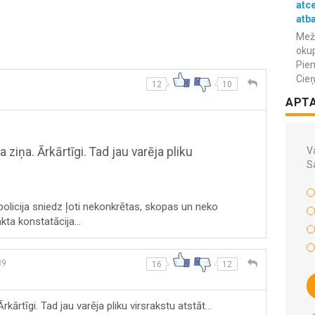
atc
atba
Meža
okup
Piem
Cieņ
12
10
APT
Va
a ziņa. Ārkārtīgi. Tad jau varēja pliku
S
ī policija sniedz ļoti nekonkrētas, skopas un neko
kta konstatācija...
39
16
12
rkārtīgi. Tad jau varēja pliku virsrakstu atstāt...