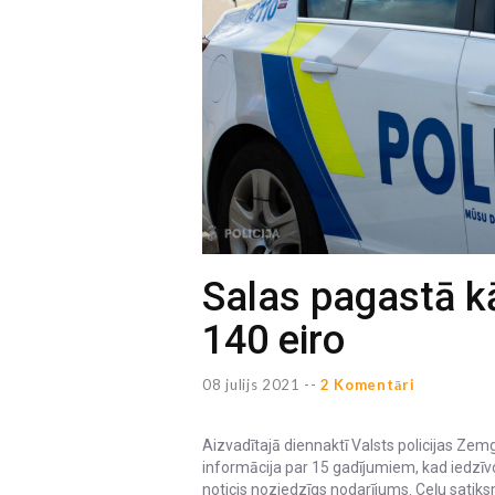
Salas pagastā kād
140 eiro
08 julijs 2021 --
2 Komentāri
Aizvadītajā diennaktī Valsts policijas Zem
informācija par 15 gadījumiem, kad iedzīvot
noticis noziedzīgs nodarījums. Ceļu sati