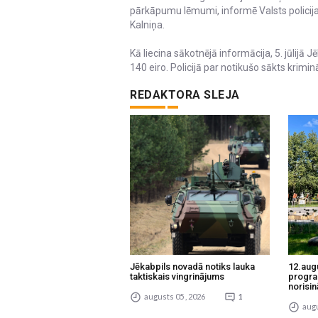
pārkāpumu lēmumi, informē Valsts policij
Kalniņa.
Kā liecina sākotnējā informācija, 5. jūlijā 
140 eiro. Policijā par notikušo sākts krimin
REDAKTORA SLEJA
Jēkabpils novadā notiks lauka
12.aug
taktiskais vingrinājums
progra
norisin
augusts 05 , 2026
1
augu