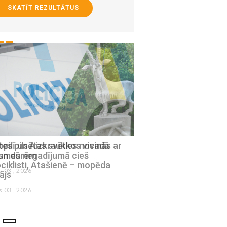
SKATĪT REZULTĀTUS
pilī un Aizkraukles novadā
Policiste Aizkrauklē r
ksmes negadījumā cieš
izraisījusi avāriju un s
iklisti, Atašienē – mopēda
julijs 30 , 2026
ājs
s 03 , 2026