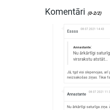
Komentāri
(0-2/2)
08.07.2021 14:43
Essss
:
Annastante
Nu ārkārtīgi saturīg
virsrakstu atstāt...
Jā, tgd visi slepenojas, ar
neizsakošas ziņas. Tikai fa
08.07.2021 11:
Annastante
Nu ārkārtīgi saturīga ziņa. Ā