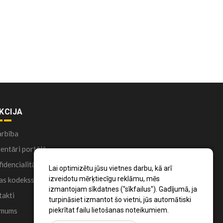
KCIJA
arbība
ntāri portālā
idencialitātes politika
Lai optimizētu jūsu vietnes darbu, kā arī
izveidotu mērķtiecīgu reklāmu, mēs
as kodekss
izmantojam sīkdatnes ("sīkfailus"). Gadījumā, ja
akti
turpināsiet izmantot šo vietni, jūs automātiski
 mums
piekrītat failu lietošanas noteikumiem.