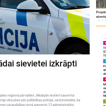
T
S
T
ai sievietei izkrāpti
Pr
a
at
Mu
s
da
gales reģiona pārvaldes Jēkabpils iecirknī saņemta
N
āji vērsušies pēc palīdzības policijā, vai konstatēts, ka
ksmes uzraudzības jomā pieņemti 13 administratīvo