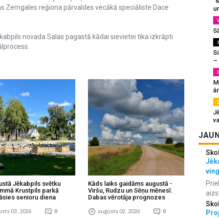
“M
as Zemgales reģiona pārvaldes vecākā speciāliste Dace
un
S
Jēkabpils novada Salas pagastā kādai sievietei tika izkrāpti
ālprocess.
Si
–
M
ā
J
va
JAUN
Sko
Jēka
vin
Prie
ustā Jēkabpils svētku
Kāds laiks gaidāms augustā -
mmā Krustpils parkā
Viršu, Rudzu un Sēņu mēnesī.
aizs
āsies senioru diena
Dabas vērotāja prognozes
Sko
sts 03 , 2026
0
augusts 02 , 2026
0
Proj