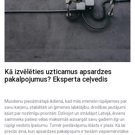
Kā izvēlēties uzticamus apsardzes
pakalpojumus? Eksperta ceļvedis
Mūsdienu piesātinātajā ikdienā, kad mēs intensīvi rūpējamies par
savu karjeru, stabilitāti un ģimenes labklājību, drošības jautājumi
kļūst par nozīmīgu prioritāti. Dzīvojot un strādājot Latvijā, ikviens
saimnieks patiesi vēlas maksimāli aizsargāt savu gadiem ilgi un
rūpīgi veidoto īpašumu. Tomēr piedāvājumu klāsts ir plašs. Kā lai
precīzi zina, kuri apsardzes pakalpojumi ir tiešām vispiemērotākie