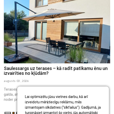
Saulessargs uz terases – kā radīt patīkamu ēnu un
M
izvairīties no kļūdām?
h
augusts 03 , 2026
au
Terases saulessargs ir pārvietojams āra aprīkojums, kas virs
galda, atpūtas krēsliem vai bērnu rotaļu vietas rada ēnu. Tas
Lai optimizētu jūsu vietnes darbu, kā arī
noder privātmāju iedzīvo...
izveidotu mērķtiecīgu reklāmu, mēs
izmantojam sīkdatnes ("sīkfailus"). Gadījumā, ja
turpināsiet izmantot šo vietni, jūs automātiski