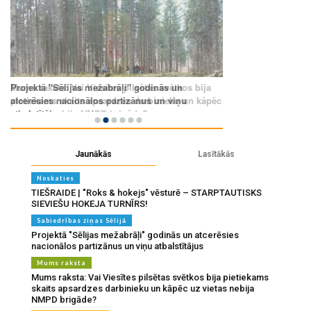
Jaunākās
Lasītākās
Noskaties
TIEŠRAIDE | "Roks & hokejs" vēsturē – STARPTAUTISKS
SIEVIEŠU HOKEJA TURNĪRS!
Sabiedrības ziņas Sēlijā
Projektā "Sēlijas mežabrāļi" godinās un atcerēsies
nacionālos partizānus un viņu atbalstītājus
Mums raksta
Mums raksta: Vai Viesītes pilsētas svētkos bija pietiekams
skaits apsardzes darbinieku un kāpēc uz vietas nebija
NMPD brigāde?