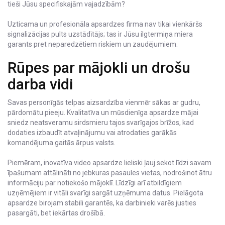
tieši Jūsu specifiskajām vajadzībām?
Uzticama un profesionāla apsardzes firma nav tikai vienkāršs
signalizācijas pults uzstādītājs; tas ir Jūsu ilgtermiņa miera
garants pret neparedzētiem riskiem un zaudējumiem.
Rūpes par mājokli un drošu
darba vidi
Savas personīgās telpas aizsardzība vienmēr sākas ar gudru,
pārdomātu pieeju. Kvalitatīva un mūsdienīga apsardze mājai
sniedz neatsveramu sirdsmieru tajos svarīgajos brīžos, kad
dodaties izbaudīt atvaļinājumu vai atrodaties garākās
komandējuma gaitās ārpus valsts.
Piemēram, inovatīva video apsardze lieliski ļauj sekot līdzi savam
īpašumam attālināti no jebkuras pasaules vietas, nodrošinot ātru
informāciju par notiekošo mājoklī. Līdzīgi arī atbildīgiem
uzņēmējiem ir vitāli svarīgi sargāt uzņēmuma datus. Pielāgota
apsardze birojam stabili garantēs, ka darbinieki varēs justies
pasargāti, bet iekārtas drošībā.