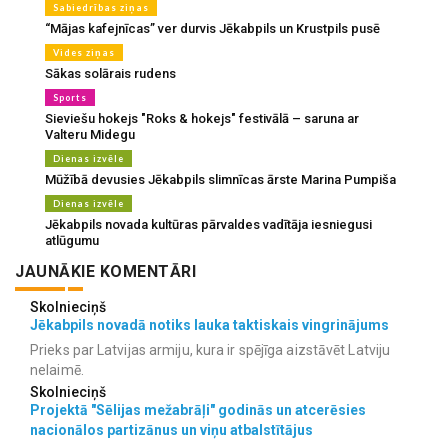
Sabiedrības ziņas
“Mājas kafejnīcas” ver durvis Jēkabpils un Krustpils pusē
Vides ziņas
Sākas solārais rudens
Sports
Sieviešu hokejs "Roks & hokejs" festivālā – saruna ar
Valteru Midegu
Dienas izvēle
Mūžībā devusies Jēkabpils slimnīcas ārste Marina Pumpiša
Dienas izvēle
Jēkabpils novada kultūras pārvaldes vadītāja iesniegusi
atlūgumu
JAUNĀKIE KOMENTĀRI
Skolnieciņš
Jēkabpils novadā notiks lauka taktiskais vingrinājums
Prieks par Latvijas armiju, kura ir spējīga aizstāvēt Latviju
nelaimē.
Skolnieciņš
Projektā "Sēlijas mežabrāļi" godinās un atcerēsies
nacionālos partizānus un viņu atbalstītājus