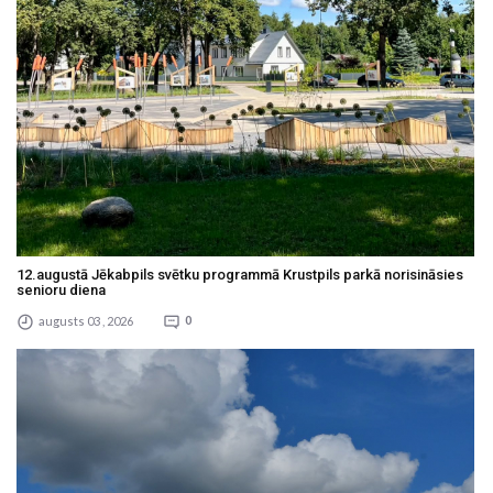
12.augustā Jēkabpils svētku programmā Krustpils parkā norisināsies
senioru diena
augusts 03 , 2026
0