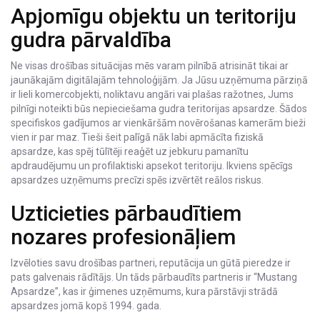
Apjomīgu objektu un teritoriju
gudra pārvaldība
Ne visas drošības situācijas mēs varam pilnībā atrisināt tikai ar
jaunākajām digitālajām tehnoloģijām. Ja Jūsu uzņēmuma pārziņā
ir lieli komercobjekti, noliktavu angāri vai plašas ražotnes, Jums
pilnīgi noteikti būs nepieciešama gudra teritorijas apsardze. Šādos
specifiskos gadījumos ar vienkāršām novērošanas kamerām bieži
vien ir par maz. Tieši šeit palīgā nāk labi apmācīta fiziskā
apsardze, kas spēj tūlītēji reaģēt uz jebkuru pamanītu
apdraudējumu un profilaktiski apsekot teritoriju. Ikviens spēcīgs
apsardzes uzņēmums precīzi spēs izvērtēt reālos riskus.
Uzticieties pārbaudītiem
nozares profesionāļiem
Izvēloties savu drošības partneri, reputācija un gūtā pieredze ir
pats galvenais rādītājs. Un tāds pārbaudīts partneris ir “Mustang
Apsardze”, kas ir ģimenes uzņēmums, kura pārstāvji strādā
apsardzes jomā kopš 1994. gada.