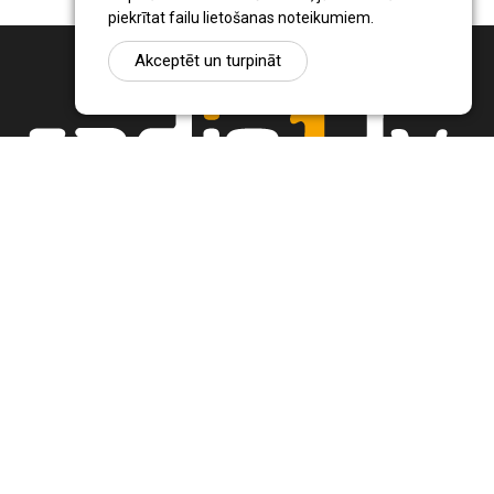
piekrītat failu lietošanas noteikumiem.
Akceptēt un turpināt
Ziņu portāls Radio1.lv ir informācija un diskusija par Jēkabpils
pilsētas un reģiona novadu aktualitātēm. Svarīgākie notikumi un
procesi Latvijā un pasaulē.
+371 22 320 220
zinas@radio1.lv