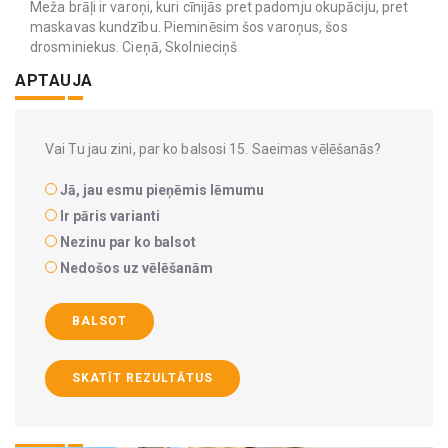
Meža brāļi ir varoņi, kuri cīnijās pret padomju okupāciju, pret
maskavas kundzību. Pieminēsim šos varoņus, šos
drosminiekus. Cieņā, Skolnieciņš
APTAUJA
Vai Tu jau zini, par ko balsosi 15. Saeimas vēlēšanās?
Jā, jau esmu pieņēmis lēmumu
Ir pāris varianti
Nezinu par ko balsot
Nedošos uz vēlēšanām
BALSOT
SKATĪT REZULTĀTUS