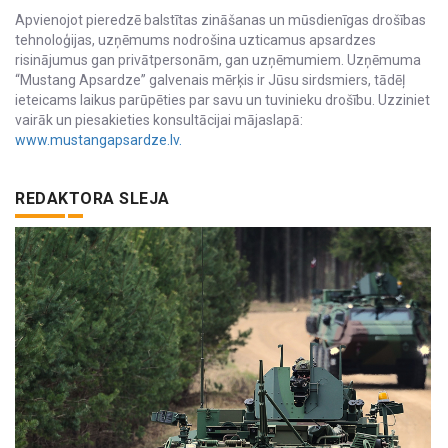
Apvienojot pieredzē balstītas zināšanas un mūsdienīgas drošības
tehnoloģijas, uzņēmums nodrošina uzticamus apsardzes
risinājumus gan privātpersonām, gan uzņēmumiem. Uzņēmuma
“Mustang Apsardze” galvenais mērķis ir Jūsu sirdsmiers, tādēļ
ieteicams laikus parūpēties par savu un tuvinieku drošību. Uzziniet
vairāk un piesakieties konsultācijai mājaslapā:
www.mustangapsardze.lv.
REDAKTORA SLEJA