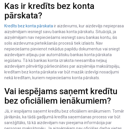
Kas ir kredīts bez konta
pārskata?
Kredīts bez konta pārskata
ir aizdevums, kur aizdevējs nepieprasa
aizņēmējam iesniegt savu bankas konta pārskatu. Situācijā, ja
aizņēmējam nav nepieciešams iesniegt savu bankas kontu, šis
solis aizdevuma pieteikšanās procesā tiek izlaists. Nav
nepieciešams pievienot nekādus papildu dokumentus vai sniegt
aizdevējam atļauju par automātisku bankas konta pārskata
iegūšanu. Tā kā bankas konta izraksta neesamība neļauj
aizdevējam pilnvērtīgi pārliecināties par aizņēmēja maksātspēju,
kredītam bez konta pārskata var būt mazāk izdevīgi nosacījumi
nekā kredītam, kuriem nepieciešams konta pārskats.
Vai iespējams saņemt kredītu
bez oficiāliem ienākumiem?
Jā, ir iespējams saņemt kredītu bez oficiāliem ienākumiem. Tomēr
jārēķinās, ka tādā gadījumā kredīta saņemšanas process var būt
sarežģītāks, tā kā aizdevējam nav pieejama informācija par
personas maksātspēju. Ja aizņēmējam nav oficiālas darba vietas