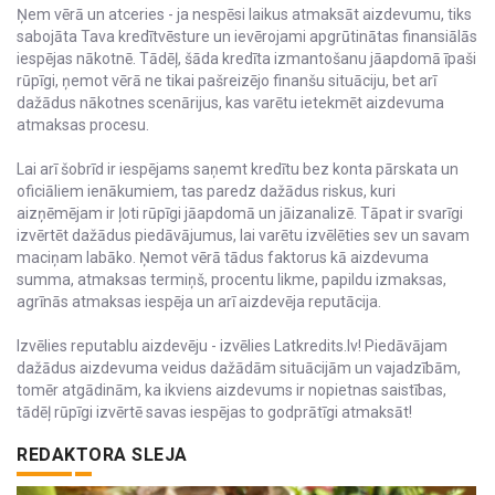
Ņem vērā un atceries - ja nespēsi laikus atmaksāt aizdevumu, tiks
sabojāta Tava kredītvēsture un ievērojami apgrūtinātas finansiālās
iespējas nākotnē. Tādēļ, šāda kredīta izmantošanu jāapdomā īpaši
rūpīgi, ņemot vērā ne tikai pašreizējo finanšu situāciju, bet arī
dažādus nākotnes scenārijus, kas varētu ietekmēt aizdevuma
atmaksas procesu.
Lai arī šobrīd ir iespējams saņemt kredītu bez konta pārskata un
oficiāliem ienākumiem, tas paredz dažādus riskus, kuri
aizņēmējam ir ļoti rūpīgi jāapdomā un jāizanalizē. Tāpat ir svarīgi
izvērtēt dažādus piedāvājumus, lai varētu izvēlēties sev un savam
maciņam labāko. Ņemot vērā tādus faktorus kā aizdevuma
summa, atmaksas termiņš, procentu likme, papildu izmaksas,
agrīnās atmaksas iespēja un arī aizdevēja reputācija.
Izvēlies reputablu aizdevēju - izvēlies Latkredits.lv! Piedāvājam
dažādus aizdevuma veidus dažādām situācijām un vajadzībām,
tomēr atgādinām, ka ikviens aizdevums ir nopietnas saistības,
tādēļ rūpīgi izvērtē savas iespējas to godprātīgi atmaksāt!
REDAKTORA SLEJA