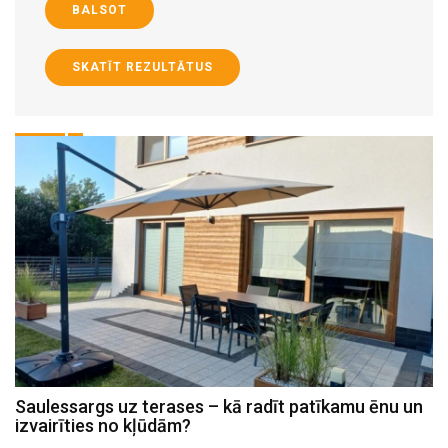
BALSOT
SKATĪT REZULTĀTUS
Saulessargs uz terases – kā radīt patīkamu ēnu un
M
izvairīties no kļūdām?
h