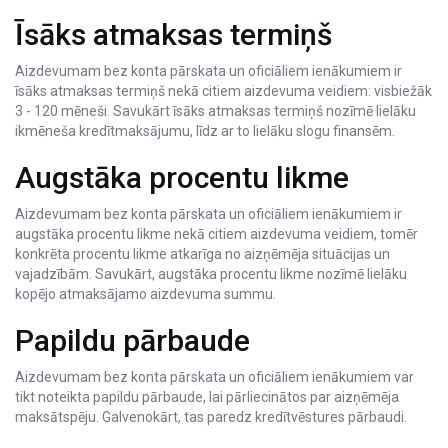
Īsāks atmaksas termiņš
Aizdevumam bez konta pārskata un oficiāliem ienākumiem ir
īsāks atmaksas termiņš nekā citiem aizdevuma veidiem: visbiežāk
3 - 120 mēneši. Savukārt īsāks atmaksas termiņš nozīmē lielāku
ikmēneša kredītmaksājumu, līdz ar to lielāku slogu finansēm.
Augstāka procentu likme
Aizdevumam bez konta pārskata un oficiāliem ienākumiem ir
augstāka procentu likme nekā citiem aizdevuma veidiem, tomēr
konkrēta procentu likme atkarīga no aizņēmēja situācijas un
vajadzībām. Savukārt, augstāka procentu likme nozīmē lielāku
kopējo atmaksājamo aizdevuma summu.
Papildu pārbaude
Aizdevumam bez konta pārskata un oficiāliem ienākumiem var
tikt noteikta papildu pārbaude, lai pārliecinātos par aizņēmēja
maksātspēju. Galvenokārt, tas paredz kredītvēstures pārbaudi.