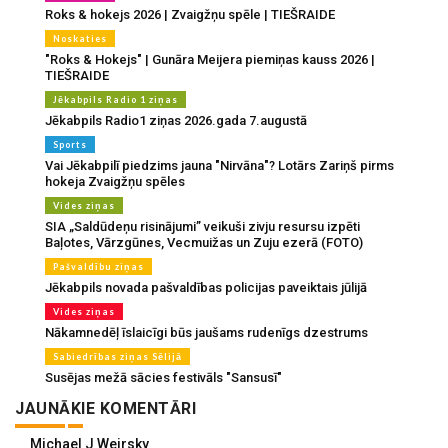
Roks & hokejs 2026 | Zvaigžņu spēle | TIEŠRAIDE
Noskaties
"Roks & Hokejs" | Gunāra Meijera piemiņas kauss 2026 |
TIEŠRAIDE
Jēkabpils Radio 1 ziņas
Jēkabpils Radio1 ziņas 2026.gada 7.augustā
Sports
Vai Jēkabpilī piedzims jauna "Nirvāna"? Lotārs Zariņš pirms
hokeja Zvaigžņu spēles
Vides ziņas
SIA „Saldūdeņu risinājumi” veikuši zivju resursu izpēti
Baļotes, Vārzgūnes, Vecmuižas un Zuju ezerā (FOTO)
Pašvaldību ziņas
Jēkabpils novada pašvaldības policijas paveiktais jūlijā
Vides ziņas
Nākamnedēļ īslaicīgi būs jaušams rudenīgs dzestrums
Sabiedrības ziņas Sēlijā
Susējas mežā sācies festivāls "Sansusī"
JAUNĀKIE KOMENTĀRI
Michael J Weirsky