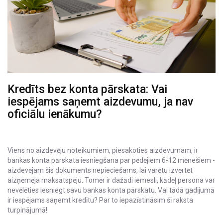
Kredīts bez konta pārskata: Vai
iespējams saņemt aizdevumu, ja nav
oficiālu ienākumu?
Viens no aizdevēju noteikumiem, piesakoties aizdevumam, ir
bankas konta pārskata iesniegšana par pēdējiem 6-12 mēnešiem -
aizdevējam šis dokuments nepieciešams, lai varētu izvērtēt
aizņēmēja maksātspēju. Tomēr ir dažādi iemesli, kādēļ persona var
nevēlēties iesniegt savu bankas konta pārskatu. Vai tādā gadījumā
ir iespējams saņemt kredītu? Par to iepazīstināsim šī raksta
turpinājumā!