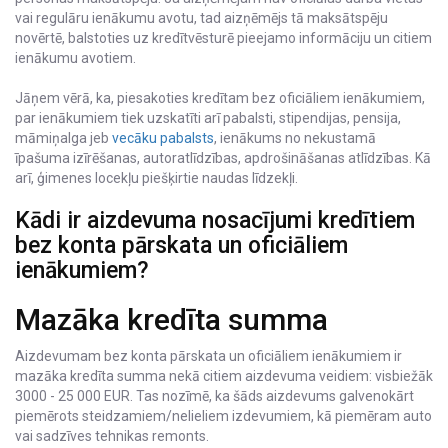
vai regulāru ienākumu avotu, tad aizņēmējs tā maksātspēju
novērtē, balstoties uz kredītvēsturē pieejamo informāciju un citiem
ienākumu avotiem.
Jāņem vērā, ka, piesakoties kredītam bez oficiāliem ienākumiem,
par ienākumiem tiek uzskatīti arī pabalsti, stipendijas, pensija,
māmiņalga jeb
vecāku pabalsts
, ienākums no nekustamā
īpašuma izīrēšanas, autoratlīdzības, apdrošināšanas atlīdzības. Kā
arī, ģimenes locekļu piešķirtie naudas līdzekļi.
Kādi ir aizdevuma nosacījumi kredītiem
bez konta pārskata un oficiāliem
ienākumiem?
Mazāka kredīta summa
Aizdevumam bez konta pārskata un oficiāliem ienākumiem ir
mazāka kredīta summa nekā citiem aizdevuma veidiem: visbiežāk
3000 - 25 000 EUR. Tas nozīmē, ka šāds aizdevums galvenokārt
piemērots steidzamiem/nelieliem izdevumiem, kā piemēram auto
vai sadzīves tehnikas remonts.