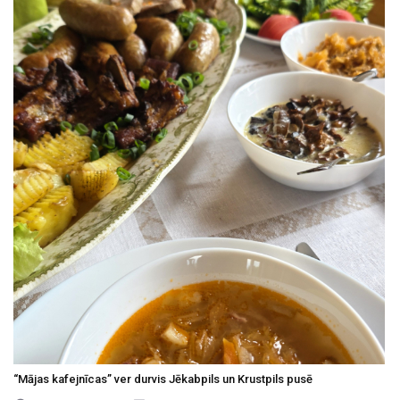
“Mājas kafejnīcas” ver durvis Jēkabpils un Krustpils pusē