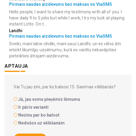
Pirmais naudas aizdevums bez maksas no ViaSMS
Hello people, I want to share my testimony with all of you. I
have daily 9 to 5 jobs but while I work, I try my luck at playing
instant Lotto. On t...
Landhi
Pirmais naudas aizdevums bez maksas no ViaSMS
Sveiki, mani labie cilvēki, mani sauc Landhi, un es vēlos ātri
ieteikt likumīgu uzņēmumu, kurā es varētu nekavējoties
pieteikties ātrajam aizdevuma...
APTAUJA
Vai Tu jau zini, par ko balsosi 15. Saeimas vēlēšanās?
Jā, jau esmu pieņēmis lēmumu
Ir pāris varianti
Nezinu par ko balsot
Nedošos uz vēlēšanām