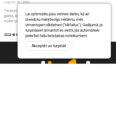
augusts 03 , 2026
au
Terases saulessargs ir pārvietojams āra aprīkojums, kas virs
Lai optimizētu jūsu vietnes darbu, kā arī
galda, atpūtas krēsliem vai bērnu rotaļu vietas rada ēnu. Tas
izveidotu mērķtiecīgu reklāmu, mēs
noder privātmāju iedzīvo...
izmantojam sīkdatnes ("sīkfailus"). Gadījumā, ja
turpināsiet izmantot šo vietni, jūs automātiski
piekrītat failu lietošanas noteikumiem.
Akceptēt un turpināt
Ziņu portāls Radio1.lv ir informācija un diskusija par Jēkabpils
pilsētas un reģiona novadu aktualitātēm. Svarīgākie notikumi un