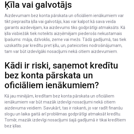
Ķīla vai galvotājs
Aizdevumam bez konta pārskata un oficiāliem ienākumiem var
tikt pieprasīta ķīla vai galvotājs, kas var kalpot kā sava veida
garants aizdevējam, ka aizdevums tiks godprātīgi atmaksāts. Kā
ķīla visbiežāk tiek noteikts aizņēmējam piederošs nekustamais
īpašums: māja, dzīvoklis, zeme vai mežs. Tādā gadījumā, tas tiek
uzskatīts par kredītu pret ķīlu, un, pateicoties nodrošinājumam,
tam var būt izdevīgāki nosacījumi nekā citiem aizdevumiem.
Kādi ir riski, saņemot kredītu
bez konta pārskata un
oficiāliem ienākumiem?
Kā jau minējām, kredītam bez konta pārskata un oficiāliem
ienākumiem var būt mazāk izdevīgi nosacījumi nekā citiem
aizdevuma veidiem. Savukārt, tas ir riskanti, jo var radīt finanšu
slogu un laika gaitā arī problēmas godprātīgi atmaksāt kredītu.
Tomēr, mazāk izdevīgi nosacījumi šajā gadījumā ir tikai kredītiem
bez ķīlas.