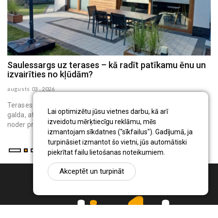
Saulessargs uz terases – kā radīt patīkamu ēnu un
M
izvairīties no kļūdām?
h
augusts 03 , 2026
au
Terases saulessargs ir pārvietojams āra aprīkojums, kas virs
Lai optimizētu jūsu vietnes darbu, kā arī
galda, atpūtas krēsliem vai bērnu rotaļu vietas rada ēnu. Tas
izveidotu mērķtiecīgu reklāmu, mēs
noder privātmāju iedzīvo...
izmantojam sīkdatnes ("sīkfailus"). Gadījumā, ja
turpināsiet izmantot šo vietni, jūs automātiski
piekrītat failu lietošanas noteikumiem.
Akceptēt un turpināt