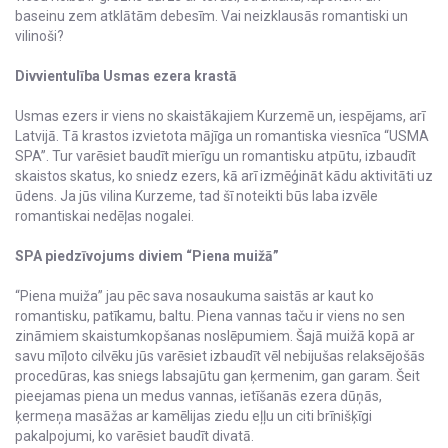
baseinu zem atklātām debesīm. Vai neizklausās romantiski un
vilinoši?
Divvientulība Usmas ezera krastā
Usmas ezers ir viens no skaistākajiem Kurzemē un, iespējams, arī
Latvijā. Tā krastos izvietota mājīga un romantiska viesnīca “USMA
SPA”. Tur varēsiet baudīt mierīgu un romantisku atpūtu, izbaudīt
skaistos skatus, ko sniedz ezers, kā arī izmēģināt kādu aktivitāti uz
ūdens. Ja jūs vilina Kurzeme, tad šī noteikti būs laba izvēle
romantiskai nedēļas nogalei.
SPA piedzīvojums diviem “Piena muižā”
“Piena muiža” jau pēc sava nosaukuma saistās ar kaut ko
romantisku, patīkamu, baltu. Piena vannas taču ir viens no sen
zināmiem skaistumkopšanas noslēpumiem. Šajā muižā kopā ar
savu mīļoto cilvēku jūs varēsiet izbaudīt vēl nebijušas relaksējošās
procedūras, kas sniegs labsajūtu gan ķermenim, gan garam. Šeit
pieejamas piena un medus vannas, ietīšanās ezera dūņās,
ķermeņa masāžas ar kamēlijas ziedu eļļu un citi brīnišķīgi
pakalpojumi, ko varēsiet baudīt divatā.