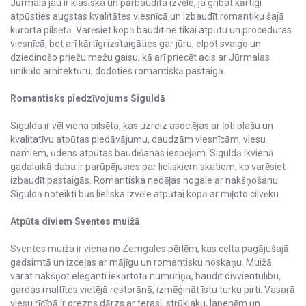
Jūrmala jau ir klasiska un pārbaudīta izvēle, ja gribat kārtīgi
atpūsties augstas kvalitātes viesnīcā un izbaudīt romantiku šajā
kūrorta pilsētā. Varēsiet kopā baudīt ne tikai atpūtu un procedūras
viesnīcā, bet arī kārtīgi izstaigāties gar jūru, elpot svaigo un
dziedinošo priežu mežu gaisu, kā arī priecēt acis ar Jūrmalas
unikālo arhitektūru, dodoties romantiskā pastaigā.
Romantisks piedzīvojums Siguldā
Sigulda ir vēl viena pilsēta, kas uzreiz asociējas ar ļoti plašu un
kvalitatīvu atpūtas piedāvājumu, daudzām viesnīcām, viesu
namiem, ūdens atpūtas baudīšanas iespējām. Siguldā ikvienā
gadalaikā daba ir parūpējusies par lieliskiem skatiem, ko varēsiet
izbaudīt pastaigās. Romantiska nedēļas nogale ar nakšņošanu
Siguldā noteikti būs lieliska izvēle atpūtai kopā ar mīļoto cilvēku.
Atpūta diviem Sventes muižā
Sventes muiža ir viena no Zemgales pērlēm, kas celta pagājušajā
gadsimtā un izceļas ar mājīgu un romantisku noskaņu. Muižā
varat nakšņot eleganti iekārtotā numuriņā, baudīt divvientulību,
gardas maltītes vietējā restorānā, izmēģināt īstu turku pirti. Vasarā
viesu rīcībā ir grezns dārzs ar terasi, strūklaku, lapenēm un