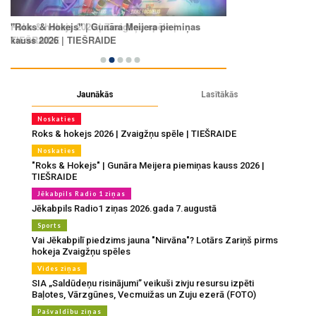
Jaunākās
Lasītākās
Noskaties
Roks & hokejs 2026 | Zvaigžņu spēle | TIEŠRAIDE
Noskaties
"Roks & Hokejs" | Gunāra Meijera piemiņas kauss 2026 |
TIEŠRAIDE
Jēkabpils Radio 1 ziņas
Jēkabpils Radio1 ziņas 2026.gada 7.augustā
Sports
Vai Jēkabpilī piedzims jauna "Nirvāna"? Lotārs Zariņš pirms
hokeja Zvaigžņu spēles
Vides ziņas
SIA „Saldūdeņu risinājumi” veikuši zivju resursu izpēti
Baļotes, Vārzgūnes, Vecmuižas un Zuju ezerā (FOTO)
Pašvaldību ziņas