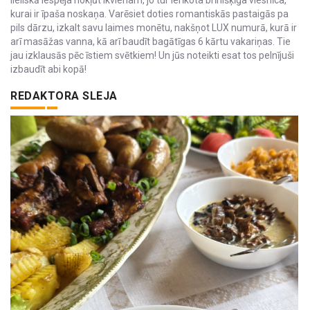
kurai ir īpaša noskaņa. Varēsiet doties romantiskās pastaigās pa
pils dārzu, izkalt savu laimes monētu, nakšņot LUX numurā, kurā ir
arī masāžas vanna, kā arī baudīt bagātīgas 6 kārtu vakariņas. Tie
jau izklausās pēc īstiem svētkiem! Un jūs noteikti esat tos pelnījuši
izbaudīt abi kopā!
REDAKTORA SLEJA