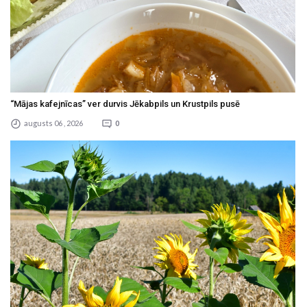
“Mājas kafejnīcas” ver durvis Jēkabpils un Krustpils pusē
augusts 06 , 2026
0