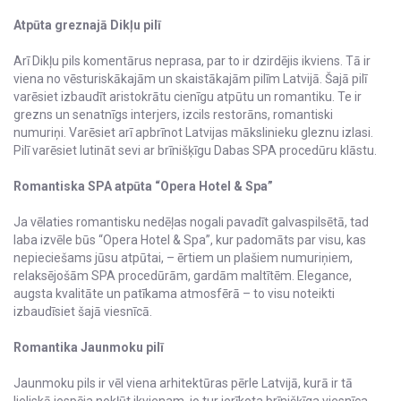
Atpūta greznajā Dikļu pilī
Arī Dikļu pils komentārus neprasa, par to ir dzirdējis ikviens. Tā ir
viena no vēsturiskākajām un skaistākajām pilīm Latvijā. Šajā pilī
varēsiet izbaudīt aristokrātu cienīgu atpūtu un romantiku. Te ir
grezns un senatnīgs interjers, izcils restorāns, romantiski
numuriņi. Varēsiet arī apbrīnot Latvijas mākslinieku gleznu izlasi.
Pilī varēsiet lutināt sevi ar brīnišķīgu Dabas SPA procedūru klāstu.
Romantiska SPA atpūta “Opera Hotel & Spa”
Ja vēlaties romantisku nedēļas nogali pavadīt galvaspilsētā, tad
laba izvēle būs “Opera Hotel & Spa”, kur padomāts par visu, kas
nepieciešams jūsu atpūtai, – ērtiem un plašiem numuriņiem,
relaksējošām SPA procedūrām, gardām maltītēm. Elegance,
augsta kvalitāte un patīkama atmosfērā – to visu noteikti
izbaudīsiet šajā viesnīcā.
Romantika Jaunmoku pilī
Jaunmoku pils ir vēl viena arhitektūras pērle Latvijā, kurā ir tā
lieliskā iespēja nokļūt ikvienam, jo tur ierīkota brīnišķīga viesnīca,