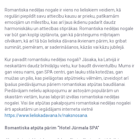
Romantiska nedēļas nogale ir viens no lieliskiem veidiem, kā
regulāri piepildīt savu attiecību kausu ar prieku, patīkamām
emocijām un mīlestību, kas arī ļaus ikdienu padarīt daudz
harmoniskāku un attiecības stiprākas. Romantiska nedēļas nogale
var būt gan kopīgi izplānota, gan kā pārsteigums mīļotajam
cilvēkam, kā arī tā būs lieliska dāvana ikvienam pārim, ko gribat
sumināt, piemēram, ar saderināšanos, kāzās vai kāzu jubilejā.
Kur pavadīt romantisku nedēļas nogali? Jāsaka, ka Latvijā ir
neskaitāmi daudz brīnišķīgu vietu, kur baudīt divvientulību. Mums ir
gan viesu nami, gan SPA centri, gan lauku stila kotedžas, gan
muižas un pilis, kas pielāgotas atpūtnieku vēlmēm, izveidojot arī
īpašus piedāvājumus pāriem romantiskas atpūtas baudīšanai.
Piedāvājam nelielu apkopojumu ar astoņām populārām un
skaistām vietām, kuras labprāt izvēlas romantiskai nedēļas
nogalei. Visi šie atpūtas pakalpojumi romantiskai nedēļas nogalei
ērti apskatāmi un iegādājami interneta vietnē
https://www.lieliskadavana.lv/naksnosana.
Romantiska atpūta pārim “Hotel Jūrmala SPA”