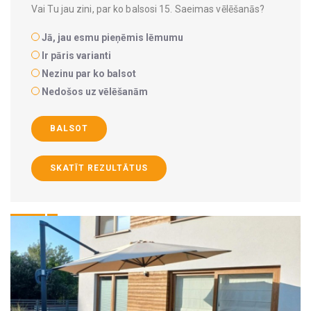
Vai Tu jau zini, par ko balsosi 15. Saeimas vēlēšanās?
Jā, jau esmu pieņēmis lēmumu
Ir pāris varianti
Nezinu par ko balsot
Nedošos uz vēlēšanām
BALSOT
SKATĪT REZULTĀTUS