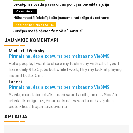
Jēkabpils novada pašvaldības policijas paveiktais jūlijā
Vides ziņas
Nākamnedēļ īslaicīgi būs jaušams rudenīgs dzestrums
Sabiedrības ziņas Sēlijā
Susējas mežā sācies festivāls "Sansusī"
JAUNĀKIE KOMENTĀRI
Michael J Weirsky
Pirmais naudas aizdevums bez maksas no ViaSMS
Hello people, I want to share my testimony with all of you. I
have daily 9 to 5 jobs but while I work, I try my luck at playing
instant Lotto. On t...
Landhi
Pirmais naudas aizdevums bez maksas no ViaSMS
Sveiki, mani labie cilvēki, mani sauc Landhi, un es vēlos ātri
ieteikt likumīgu uzņēmumu, kurā es varētu nekavējoties
pieteikties ātrajam aizdevuma...
APTAUJA