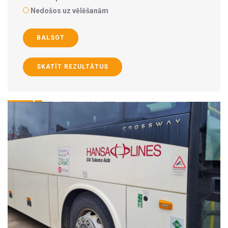
Nedošos uz vēlēšanām
BALSOT
SKATĪT REZULTĀTUS