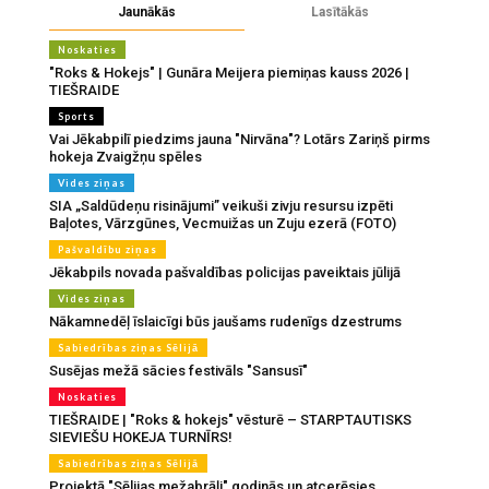
Jaunākās
Lasītākās
Noskaties
"Roks & Hokejs" | Gunāra Meijera piemiņas kauss 2026 |
TIEŠRAIDE
Sports
Vai Jēkabpilī piedzims jauna "Nirvāna"? Lotārs Zariņš pirms
hokeja Zvaigžņu spēles
Vides ziņas
SIA „Saldūdeņu risinājumi” veikuši zivju resursu izpēti
Baļotes, Vārzgūnes, Vecmuižas un Zuju ezerā (FOTO)
Pašvaldību ziņas
Jēkabpils novada pašvaldības policijas paveiktais jūlijā
Vides ziņas
Nākamnedēļ īslaicīgi būs jaušams rudenīgs dzestrums
Sabiedrības ziņas Sēlijā
Susējas mežā sācies festivāls "Sansusī"
Noskaties
TIEŠRAIDE | "Roks & hokejs" vēsturē – STARPTAUTISKS
SIEVIEŠU HOKEJA TURNĪRS!
Sabiedrības ziņas Sēlijā
Projektā "Sēlijas mežabrāļi" godinās un atcerēsies