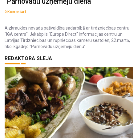
"Pārnovadu uzņēmēju diena"
0 Komentāri
Aizkraukles novada pašvaldība sadarbībā ar tirdzniecības centru
"IGA centrs", Jēkabpils "Europe Direct" informācijas centru un
Latvijas Tirdzniecības un rūpniecības kameru sestdien, 22.martā,
rīko ikgadējo "Pārnovadu uzņēmēju dienu".
REDAKTORA SLEJA