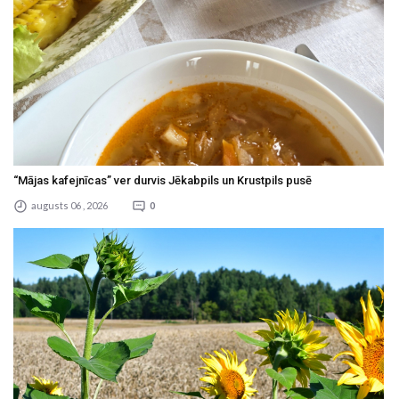
“Mājas kafejnīcas” ver durvis Jēkabpils un Krustpils pusē
augusts 06 , 2026
0