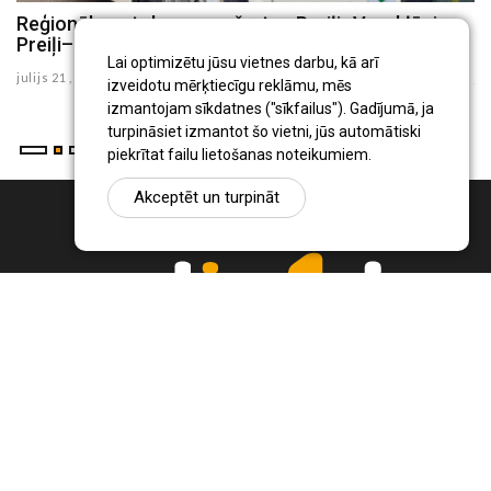
8
Reģionālo autobusu maršrutos Preiļi–Varakļāni un
P
Preiļi–Rudzāti no augusta būs izmaiņas
i
Lai optimizētu jūsu vietnes darbu, kā arī
julijs 21 , 2026
ju
izveidotu mērķtiecīgu reklāmu, mēs
izmantojam sīkdatnes ("sīkfailus"). Gadījumā, ja
turpināsiet izmantot šo vietni, jūs automātiski
piekrītat failu lietošanas noteikumiem.
Akceptēt un turpināt
Ziņu portāls Radio1.lv ir informācija un diskusija par Jēkabpils
pilsētas un reģiona novadu aktualitātēm. Svarīgākie notikumi un