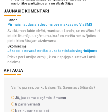
nacionālos partizānus un viņu atbalstītājus
JAUNĀKIE KOMENTĀRI
Landhi
Pirmais naudas aizdevums bez maksas no ViaSMS
Sveiki, mani labie cilvēki, mani sauc Landhi, un es vēlos ātri
ieteikt likumīgu uzņēmumu, kurā es varētu nekavējoties
pieteikties ātrajam aizdevuma...
Skolnieciņš
Jēkabpils novadā notiks lauka taktiskais vingrinājums
Prieks par Latvijas armiju, kura ir spējīga aizstāvēt Latviju
nelaimē.
APTAUJA
Vai Tu jau zini, par ko balsosi 15. Saeimas vēlēšanās?
Jā, jau esmu pieņēmis lēmumu
Ir pāris varianti
Nezinu par ko balsot