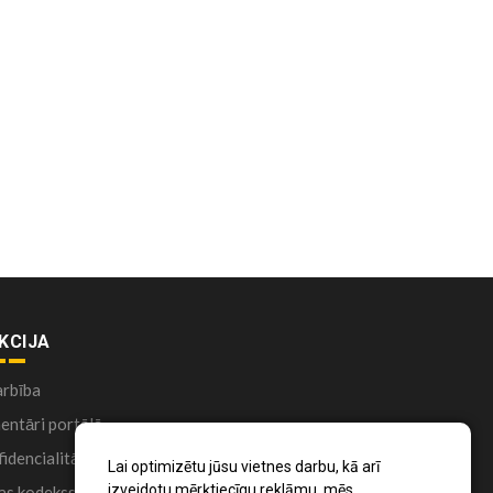
KCIJA
arbība
ntāri portālā
idencialitātes politika
Lai optimizētu jūsu vietnes darbu, kā arī
izveidotu mērķtiecīgu reklāmu, mēs
as kodekss