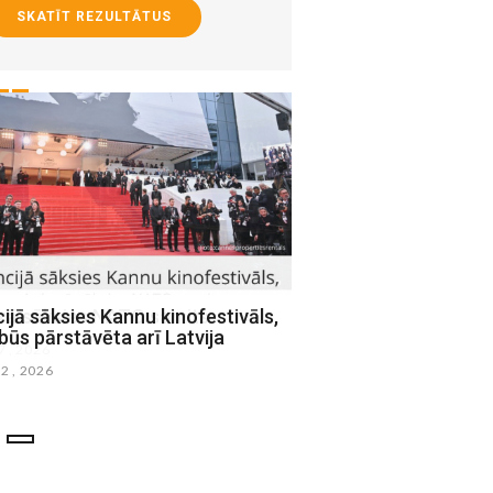
SKATĪT REZULTĀTUS
ijā sāksies Kannu kinofestivāls,
Baltijas paviljoni prote
būs pārstāvēta arī Latvija
Krievijas dalību Venēci
12 , 2026
maijs 07 , 2026