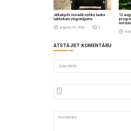
Jēkabpils novadā notiks lauka
12.aug
taktiskais vingrinājums
progra
norisin
augusts 05 , 2026
1
augu
ATSTĀJIET KOMENTĀRU
Jūsu vārds:
Komentārs