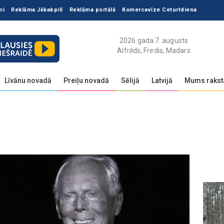
mi
Reklāma Jēkabpilī
Reklāma portālā
Komercavīze Ceturtdiena
2026.gada 7. augusts
Alfrēds, Fredis, Madars
Līvānu novadā
Preiļu novadā
Sēlijā
Latvijā
Mums rakst