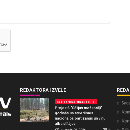
REDAKTORA IZVĒLE
REDA
Sabiedrības ziņas Sēlijā
Sad
Projektā "Sēlijas mežabrāļi"
Kome
godinās un atcerēsies
nacionālos partizānus un viņu
Konf
atbalstītājus
Ētik
augusts 06 , 2026
1