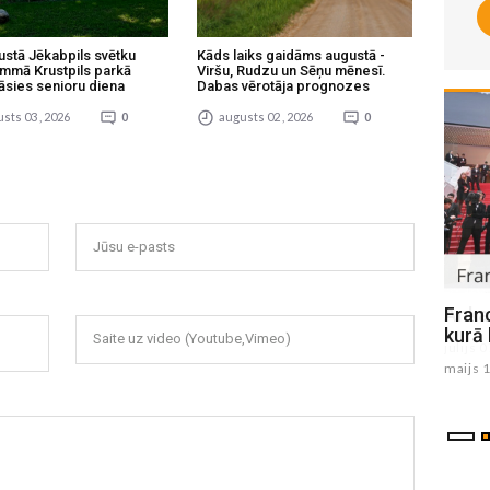
ustā Jēkabpils svētku
Kāds laiks gaidāms augustā -
mmā Krustpils parkā
Viršu, Rudzu un Sēņu mēnesī.
āsies senioru diena
Dabas vērotāja prognozes
sts 03 , 2026
0
augusts 02 , 2026
0
Jūsu e-pasts
Ankarā sāksies NATO samits
Franc
kurā 
Saite uz video (Youtube,Vimeo)
julijs 07 , 2026
maijs 