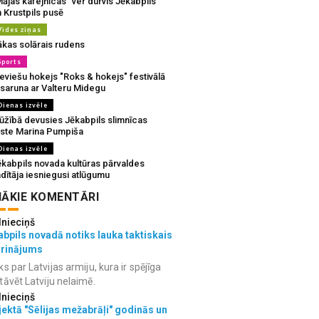
ājas kafejnīcas” ver durvis Jēkabpils
 Krustpils pusē
Vides ziņas
ākas solārais rudens
Sports
eviešu hokejs "Roks & hokejs" festivālā
 saruna ar Valteru Midegu
Dienas izvēle
ūžībā devusies Jēkabpils slimnīcas
rste Marina Pumpiša
Dienas izvēle
ēkabpils novada kultūras pārvaldes
dītāja iesniegusi atlūgumu
ĀKIE KOMENTĀRI
lnieciņš
bpils novadā notiks lauka taktiskais
grinājums
ks par Latvijas armiju, kura ir spējīga
tāvēt Latviju nelaimē.
lnieciņš
ektā "Sēlijas mežabrāļi" godinās un