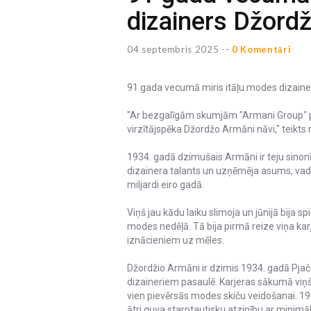
dizainers Džord
04 septembris 2025 --
0 Komentāri
91 gada vecumā miris itāļu modes dizain
"Ar bezgalīgām skumjām "Armani Group" pa
virzītājspēka Džordžo Armāni nāvi," teik
1934. gadā dzimušais Armāni ir teju sinon
dizainera talants un uzņēmēja asums, vad
miljardi eiro gadā.
Viņš jau kādu laiku slimoja un jūnijā bija 
modes nedēļā. Tā bija pirmā reize viņa kar
iznācieniem uz mēles.
Džordžio Armāni ir dzimis 1934. gadā Pjač
dizaineriem pasaulē. Karjeras sākumā viņš 
vien pievērsās modes skiču veidošanai. 1
ātri guva starptautisku atzinību ar minim