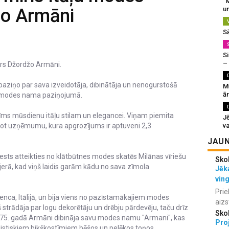
“M
žo Armāni
un
S
Si
–
ers Džordžo Armāni.
ziņo par sava izveidotāja, dibinātāja un nenogurstošā
M
ā
ts modes nama paziņojumā.
īms mūsdienu itāļu stilam un elegancei. Viņam piemita
J
ot uzņēmumu, kura apgrozījums ir aptuveni 2,3
va
JAUN
spiests atteikties no klātbūtnes modes skatēs Milānas vīriešu
Sko
jerā, kad viņš laidis garām kādu no sava zīmola
Jēka
vin
Prie
enca, Itālijā, un bija viens no pazīstamākajiem modes
aizs
strādāja par logu dekorētāju un drēbju pārdevēju, taču drīz
Sko
975. gadā Armāni dibināja savu modes namu "Armani", kas
Proj
ālistiskiem bikškostīmiem bēšos un pelēkos toņos.