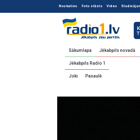
Noskaties
Foto stāsts
Video
Sludināju
Sākumlapa
Jēkabpils novadā
Jēkabpils Radio 1
Joki
Pasaulē