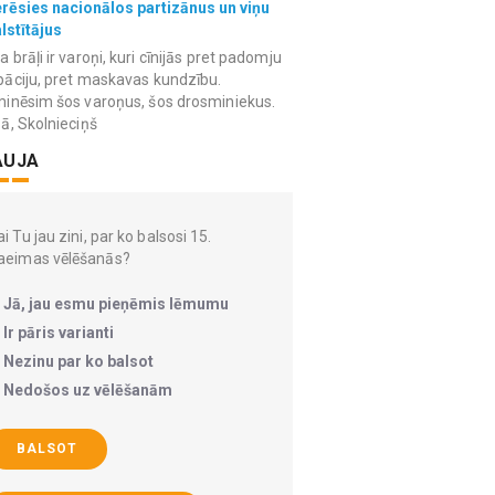
erēsies nacionālos partizānus un viņu
lstītājus
 brāļi ir varoņi, kuri cīnijās pret padomju
āciju, pret maskavas kundzību.
inēsim šos varoņus, šos drosminiekus.
ā, Skolnieciņš
AUJA
i Tu jau zini, par ko balsosi 15.
aeimas vēlēšanās?
Jā, jau esmu pieņēmis lēmumu
Ir pāris varianti
Nezinu par ko balsot
Nedošos uz vēlēšanām
BALSOT