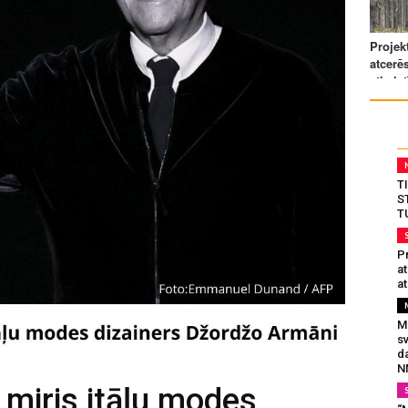
T
S
T
Pr
a
at
Mu
s
da
N
miris itāļu modes