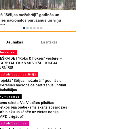
Jaunākās
Lasītākās
Noskaties
IEŠRAIDE | "Roks & hokejs" vēsturē –
TARPTAUTISKS SIEVIEŠU HOKEJA
URNĪRS!
Sabiedrības ziņas Sēlijā
ojektā "Sēlijas mežabrāļi" godinās un
tcerēsies nacionālos partizānus un viņu
balstītājus
Mums raksta
ms raksta: Vai Viesītes pilsētas
vētkos bija pietiekams skaits apsardzes
rbinieku un kāpēc uz vietas nebija
MPD brigāde?
Sabiedrības ziņas