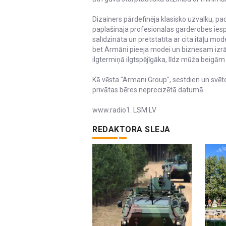
Dizainers pārdefinēja klasisko uzvalku, pad
paplašināja profesionālās garderobes iespē
salīdzināta un pretstatīta ar cita itāļu mo
bet Armāni pieeja modei un biznesam izrā
ilgtermiņā ilgtspējīgāka, līdz mūža bei
Kā vēsta "Armani Group", sestdien un svēt
privātas bēres neprecizētā datumā.
www.radio1. LSM.LV
REDAKTORA SLEJA