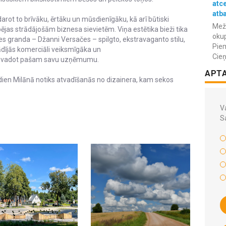
atc
atba
arot to brīvāku, ērtāku un mūsdienīgāku, kā arī būtiski
Meža
jas strādājošām biznesa sievietēm. Viņa estētika bieži tika
okup
des granda – Džanni Versačes – spilgto, ekstravaganto stilu,
Piem
dījās komerciāli veiksmīgāka un
Cieņ
gām vadot pašam savu uzņēmumu.
APT
dien Milānā notiks atvadīšanās no dizainera, kam sekos
Va
S