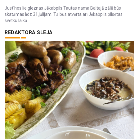
Justīnes Iie gleznas Jēkabpils Tautas nama Baltajā zālē būs
skatāmas līdz 31.jūlijam. Tā būs atvērta arī Jēkabpils pilsētas
svētku laikā.
REDAKTORA SLEJA