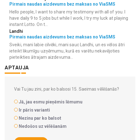
Pirmais naudas aizdevums bez maksas no ViaSMS
Hello people, I want to share my testimony with all of you. I
have daily 9 to 5 jobs but while I work, I try my luck at playing
instant Lotto. On t...
Landhi
Pirmais naudas aizdevums bez maksas no ViaSMS
Sveiki, mani labie cilvēki, mani sauc Landhi, un es vēlos ātri
ieteikt likumīgu uzņēmumu, kurā es varētu nekavējoties
pieteikties ātrajam aizdevuma...
APTAUJA
Vai Tu jau zini, par ko balsosi 15. Saeimas vēlēšanās?
Jā, jau esmu pieņēmis lēmumu
Ir pāris varianti
Nezinu par ko balsot
Nedošos uz vēlēšanām