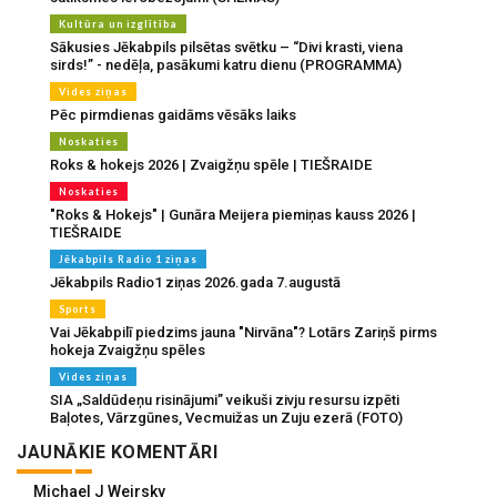
Kultūra un izglītība
Sākusies Jēkabpils pilsētas svētku – “Divi krasti, viena
sirds!” - nedēļa, pasākumi katru dienu (PROGRAMMA)
Vides ziņas
Pēc pirmdienas gaidāms vēsāks laiks
Noskaties
Roks & hokejs 2026 | Zvaigžņu spēle | TIEŠRAIDE
Noskaties
"Roks & Hokejs" | Gunāra Meijera piemiņas kauss 2026 |
TIEŠRAIDE
Jēkabpils Radio 1 ziņas
Jēkabpils Radio1 ziņas 2026.gada 7.augustā
Sports
Vai Jēkabpilī piedzims jauna "Nirvāna"? Lotārs Zariņš pirms
hokeja Zvaigžņu spēles
Vides ziņas
SIA „Saldūdeņu risinājumi” veikuši zivju resursu izpēti
Baļotes, Vārzgūnes, Vecmuižas un Zuju ezerā (FOTO)
JAUNĀKIE KOMENTĀRI
Michael J Weirsky