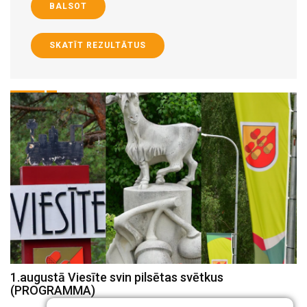
BALSOT
SKATĪT REZULTĀTUS
1.augustā Viesīte svin pilsētas svētkus
K
(PROGRAMMA)
d