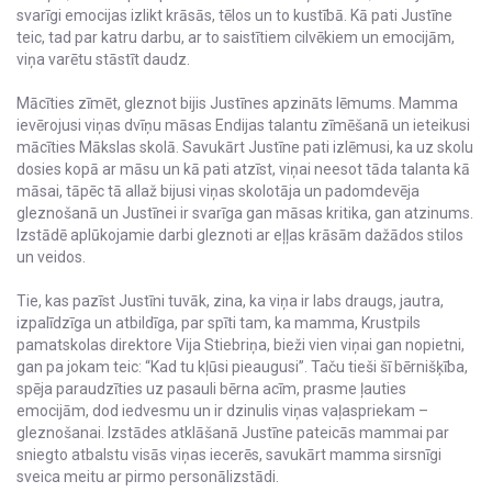
svarīgi emocijas izlikt krāsās, tēlos un to kustībā. Kā pati Justīne
teic, tad par katru darbu, ar to saistītiem cilvēkiem un emocijām,
viņa varētu stāstīt daudz.
Mācīties zīmēt, gleznot bijis Justīnes apzināts lēmums. Mamma
ievērojusi viņas dvīņu māsas Endijas talantu zīmēšanā un ieteikusi
mācīties Mākslas skolā. Savukārt Justīne pati izlēmusi, ka uz skolu
dosies kopā ar māsu un kā pati atzīst, viņai neesot tāda talanta kā
māsai, tāpēc tā allaž bijusi viņas skolotāja un padomdevēja
gleznošanā un Justīnei ir svarīga gan māsas kritika, gan atzinums.
Izstādē aplūkojamie darbi gleznoti ar eļļas krāsām dažādos stilos
un veidos.
Tie, kas pazīst Justīni tuvāk, zina, ka viņa ir labs draugs, jautra,
izpalīdzīga un atbildīga, par spīti tam, ka mamma, Krustpils
pamatskolas direktore Vija Stiebriņa, bieži vien viņai gan nopietni,
gan pa jokam teic: “Kad tu kļūsi pieaugusi”. Taču tieši šī bērnišķība,
spēja paraudzīties uz pasauli bērna acīm, prasme ļauties
emocijām, dod iedvesmu un ir dzinulis viņas vaļaspriekam –
gleznošanai. Izstādes atklāšanā Justīne pateicās mammai par
sniegto atbalstu visās viņas iecerēs, savukārt mamma sirsnīgi
sveica meitu ar pirmo personālizstādi.