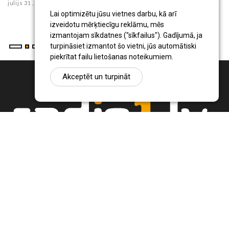
julijs 31 , 2026
ju
Lai optimizētu jūsu vietnes darbu, kā arī
izveidotu mērķtiecīgu reklāmu, mēs
izmantojam sīkdatnes ("sīkfailus"). Gadījumā, ja
turpināsiet izmantot šo vietni, jūs automātiski
piekrītat failu lietošanas noteikumiem.
Akceptēt un turpināt
Ziņu portāls Radio1.lv ir informācija un diskusija par Jēkabpils
pilsētas un reģiona novadu aktualitātēm. Svarīgākie notikumi un
procesi Latvijā un pasaulē.