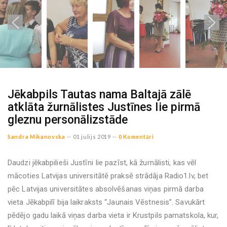
Jēkabpils Tautas nama Baltajā zālē
atklāta žurnālistes Justīnes Iie pirmā
gleznu personālizstāde
Sandra Mikanovska
--
01 julijs 2019 --
0 Komentāri
Daudzi jēkabpilieši Justīni Iie pazīst, kā žurnālisti, kas vēl
mācoties Latvijas universitātē praksē strādāja Radio1.lv, bet
pēc Latvijas universitātes absolvēšanas viņas pirmā darba
vieta Jēkabpilī bija laikraksts “Jaunais Vēstnesis”. Savukārt
pēdējo gadu laikā viņas darba vieta ir Krustpils pamatskola, kur,