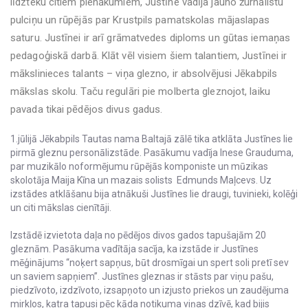
līdzteku citiem pienākumiem, Justīne vadīja jauno žurnālistu
pulciņu un rūpējās par Krustpils pamatskolas mājaslapas
saturu. Justīnei ir arī grāmatvedes diploms un gūtas iemaņas
pedagoģiskā darbā. Klāt vēl visiem šiem talantiem, Justīnei ir
mākslinieces talants – viņa glezno, ir absolvējusi Jēkabpils
mākslas skolu. Taču regulāri pie molberta gleznojot, laiku
pavada tikai pēdējos divus gadus.
1.jūlijā Jēkabpils Tautas nama Baltajā zālē tika atklāta Justīnes Iie
pirmā gleznu personālizstāde. Pasākumu vadīja Inese Grauduma,
par muzikālo noformējumu rūpējās komponiste un mūzikas
skolotāja Maija Kīna un mazais solists Edmunds Maļcevs. Uz
izstādes atklāšanu bija atnākuši Justīnes Iie draugi, tuvinieki, kolēģi
un citi mākslas cienītāji.
Izstādē izvietota daļa no pēdējos divos gados tapušajām 20
gleznām. Pasākuma vadītāja sacīja, ka izstāde ir Justīnes
mēģinājums “noķert sapņus, būt drosmīgai un spert soli pretī sev
un saviem sapņiem”. Justīnes gleznas ir stāsts par viņu pašu,
piedzīvoto, izdzīvoto, izsapņoto un izjusto priekos un zaudējuma
mirkļos, katra tapusi pēc kāda notikuma viņas dzīvē, kad bijis