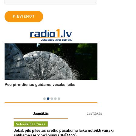
PIEVIENOT
Jaunākās
Lasītākās
Sabiedrības ziņas
Jēkabpils pilsētas svētku pasākumu laikā noteikti vairāki
satiksmes ierobežojumi (SHĒMAS)