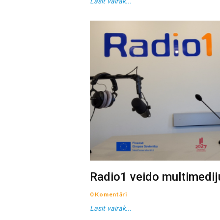
Lasīt vairāk...
Radio1 veido multimedij
0 Komentāri
Lasīt vairāk...