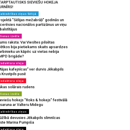
TARPTAUTISKS SIEVIEŠU HOKEJA
URNĪRS!
Sabiedrības ziņas Sēlijā
ojektā "Sēlijas mežabrāļi" godinās un
tcerēsies nacionālos partizānus un viņu
balstītājus
Dienas izvēle
ms raksta: Vai Viesītes pilsētas
vētkos bija pietiekams skaits apsardzes
rbinieku un kāpēc uz vietas nebija
MPD brigāde?
Redaktora sleja
ājas kafejnīcas” ver durvis Jēkabpils
 Krustpils pusē
Redaktora sleja
ākas solārais rudens
Dienas izvēle
eviešu hokejs "Roks & hokejs" festivālā
 saruna ar Valteru Midegu
Sabiedrības ziņas
ūžībā devusies Jēkabpils slimnīcas
rste Marina Pumpiša
Redaktora sleja