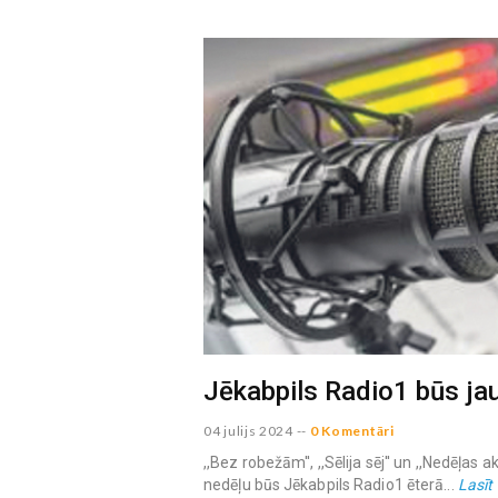
Jēkabpils Radio1 būs jau
04 julijs 2024
--
0 Komentāri
,,Bez robežām'', ,,Sēlija sēj'' un ,,Nedēļas a
nedēļu būs Jēkabpils Radio1 ēterā...
Lasīt 