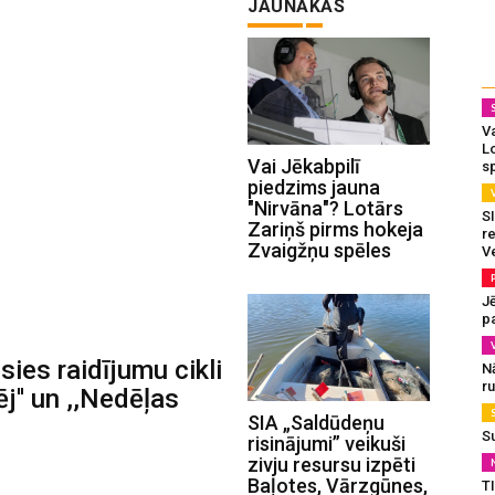
JAUNĀKĀS
Va
L
Vai Jēkabpilī
s
piedzims jauna
"Nirvāna"? Lotārs
SI
Zariņš pirms hokeja
re
Zvaigžņu spēles
V
J
pa
ies raidījumu cikli
N
r
ēj'' un ,,Nedēļas
SIA „Saldūdeņu
S
risinājumi” veikuši
zivju resursu izpēti
Baļotes, Vārzgūnes,
T