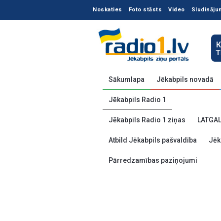
Noskaties
Foto stāsts
Video
Sludināju
Sākumlapa
Jēkabpils novadā
Jēkabpils Radio 1
Jēkabpils Radio 1 ziņas
LATGA
Atbild Jēkabpils pašvaldība
Jēk
Pārredzamības paziņojumi