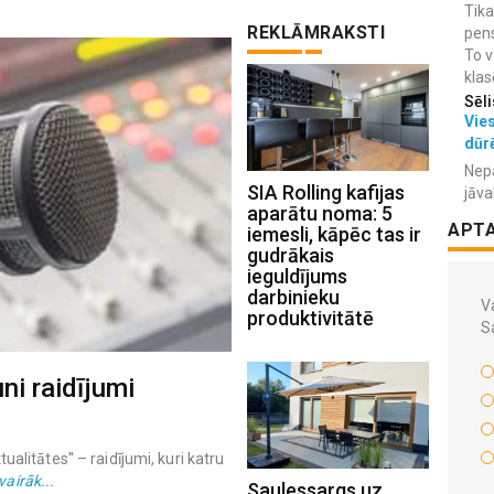
Tika
REKLĀMRAKSTI
pens
To v
klas
Sēli
Vies
dūr
Nepa
SIA Rolling kafijas
jāva
aparātu noma: 5
APT
iemesli, kāpēc tas ir
gudrākais
ieguldījums
darbinieku
Va
produktivitātē
S
ni raidījumi
ktualitātes'' – raidījumi, kuri katru
vairāk...
Saulessargs uz