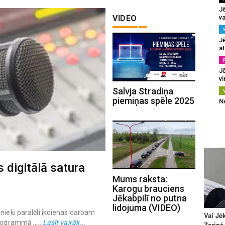
J
VIDEO
va
J
at
Jē
v
Salvja Stradiņa
piemiņas spēle 2025
N
 digitālā satura
Mums raksta:
Karogu brauciens
Jēkabpilī no putna
lidojuma (VIDEO)
nieki paralēli ikdienas darbam
rogrammā ,,...
Lasīt vairāk...