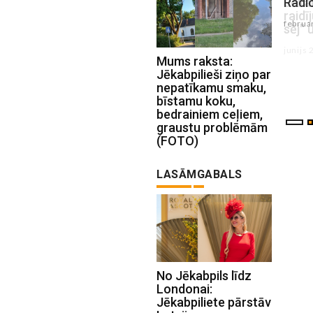
Jēkabpils Radio1 turpināsies
Radio
raidījumu cikli ,,Bez robežām'', ,,Sēlija
februar
sēj'' un ,,Nedēļas aktualitātes''
junijs 26 , 2025
Mums raksta:
Jēkabpilieši ziņo par
nepatīkamu smaku,
bīstamu koku,
bedrainiem ceļiem,
graustu problēmām
(FOTO)
LASĀMGABALS
No Jēkabpils līdz
Londonai:
Jēkabpiliete pārstāv