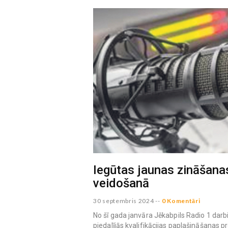
Iegūtas jaunas zināšanas
veidošanā
30 septembris 2024
--
0 Komentāri
No šī gada janvāra Jēkabpils Radio 1 darbi
piedalījās kvalifikācijas paplašināšanas p