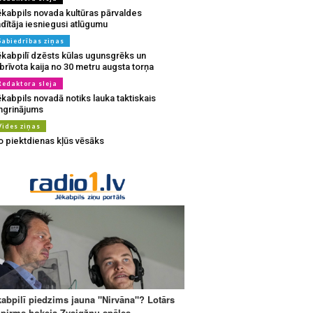
ēkabpils novada kultūras pārvaldes
dītāja iesniegusi atlūgumu
Sabiedrības ziņas
ēkabpilī dzēsts kūlas ugunsgrēks un
brīvota kaija no 30 metru augsta torņa
Redaktora sleja
kabpils novadā notiks lauka taktiskais
ingrinājums
Vides ziņas
o piektdienas kļūs vēsāks