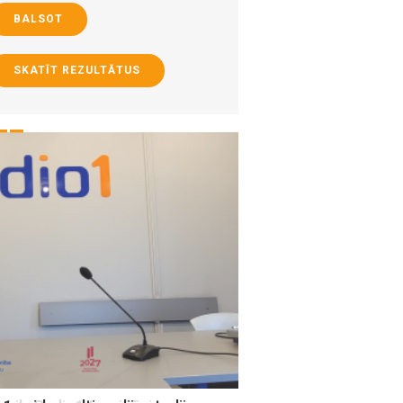
BALSOT
SKATĪT REZULTĀTUS