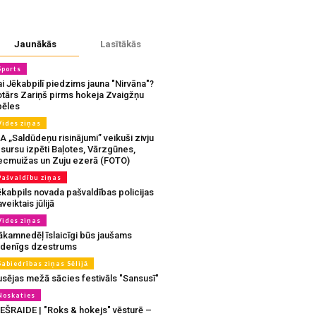
Jaunākās
Lasītākās
Sports
i Jēkabpilī piedzims jauna "Nirvāna"?
otārs Zariņš pirms hokeja Zvaigžņu
pēles
Vides ziņas
A „Saldūdeņu risinājumi” veikuši zivju
sursu izpēti Baļotes, Vārzgūnes,
ecmuižas un Zuju ezerā (FOTO)
Pašvaldību ziņas
ēkabpils novada pašvaldības policijas
veiktais jūlijā
Vides ziņas
ākamnedēļ īslaicīgi būs jaušams
udenīgs dzestrums
Sabiedrības ziņas Sēlijā
usējas mežā sācies festivāls "Sansusī"
Noskaties
IEŠRAIDE | "Roks & hokejs" vēsturē –