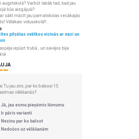
i augstskolā? Varbūt labāk tad, kad jau
ijā būs aizgājuši?
ar sākt mācīt jau pamatskolas vecākajās
ēs! Vēlākais vidusskolā!!...
s
ītes pilsētas svētkos vicinās ar nazi un
ēm
spēja iepūst trubā , un savējos bija
ktē .
AUJA
i Tu jau zini, par ko balsosi 15.
aeimas vēlēšanās?
Jā, jau esmu pieņēmis lēmumu
Ir pāris varianti
Nezinu par ko balsot
Nedošos uz vēlēšanām