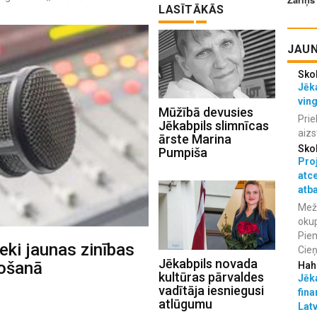
LASĪTĀKĀS
JAUN
Sko
Jēka
vin
Mūžībā devusies
Prie
Jēkabpils slimnīcas
aizs
ārste Marina
Sko
Pumpiša
Proj
atc
atba
Meža
okup
Piem
eki jaunas zinības
Cieņ
Jēkabpils novada
došanā
Hah
kultūras pārvaldes
Jēka
vadītāja iesniegusi
fina
atlūgumu
Lat