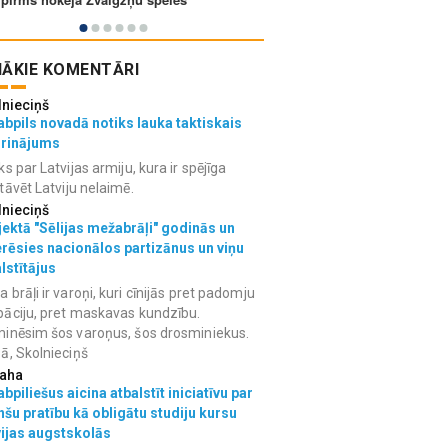
ĀKIE KOMENTĀRI
lnieciņš
bpils novadā notiks lauka taktiskais
grinājums
ks par Latvijas armiju, kura ir spējīga
tāvēt Latviju nelaimē.
lnieciņš
ektā "Sēlijas mežabrāļi" godinās un
erēsies nacionālos partizānus un viņu
lstītājus
 brāļi ir varoņi, kuri cīnijās pret padomju
āciju, pret maskavas kundzību.
inēsim šos varoņus, šos drosminiekus.
ā, Skolnieciņš
aha
bpiliešus aicina atbalstīt iniciatīvu par
nšu pratību kā obligātu studiju kursu
vijas augstskolās