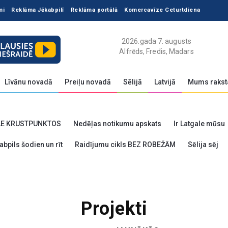
mi
Reklāma Jēkabpilī
Reklāma portālā
Komercavīze Ceturtdiena
2026.gada 7. augusts
Alfrēds, Fredis, Madars
Līvānu novadā
Preiļu novadā
Sēlijā
Latvijā
Mums rakst
LE KRUSTPUNKTOS
Nedēļas notikumu apskats
Ir Latgale mūsu
abpils šodien un rīt
Raidījumu cikls BEZ ROBEŽĀM
Sēlija sēj
Projekti