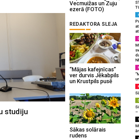
S
Vecmuižas un Zuju
T
ezerā (FOTO)
Pr
REDAKTORA SLEJA
a
at
Mu
s
da
N
“Mājas kafejnīcas”
“M
ver durvis Jēkabpils
un
un Krustpils pusē
S
Si
u studiju
–
M
Sākas solārais
ā
rudens