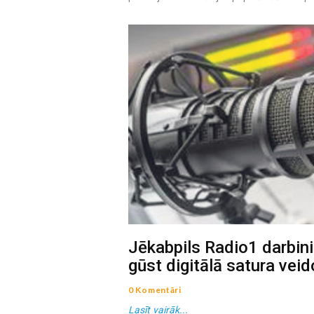
Jēkabpils Radio1 darbini
gūst digitālā satura vei
0 Komentāri
Lasīt vairāk...