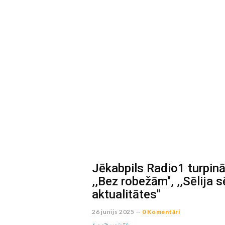
Jēkabpils Radio1 turpinās
,,Bez robežām'', ,,Sēlija s
aktualitātes''
26 junijs 2025
--
0 Komentāri