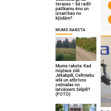
terases – kā radīt
patīkamu ēnu un
izvairīties no
kļūdām?
MUMS RAKSTA
Mums raksta: Kad
nopļaus zāli
Jēkabpilī, Celtnieku
ielā un atbrīvos
ceļmalas no
latvāņiem Sēlpilī?
(FOTO)