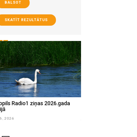
BALSOT
SKATĪT REZULTĀTUS
bpils Radio1 ziņas 2026.gada
Jēkabpils Radio1 ziņa
ijā
15.jūlijā
16 , 2026
julijs 15 , 2026