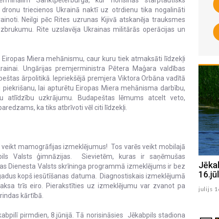
dronu triecienos Ukrainā naktī uz otrdienu tika nogalināti
ainoti. Neilgi pēc Rites uzrunas Kijivā atskanēja trauksmes
 uzbrukumu. Rite uzslavēja Ukrainas militārās operācijas un
t Eiropas Miera mehānismu, caur kuru tiek atmaksāti līdzekļi
krainai. Ungārijas premjerministra Pētera Maģara valdības
štas ārpolitikā. Iepriekšējā premjera Viktora Orbāna vadītā
u piekrišanu, lai apturētu Eiropas Miera mehānisma darbību,
elu atlīdzību uzkrājumu. Budapeštas lēmums atcelt veto,
aredzams, ka tiks atbrīvoti vēl citi līdzekļi.
ilī veikt mamogrāfijas izmeklējumus! Tos varēs veikt mobilajā
ils Valsts ģimnāzijas. Sievietēm, kuras ir saņēmušas
Jēkabpils Radio1 ziņas 2026.gada
Jēka
bas Dienesta Valsts skrīninga programmā izmeklējums ir bez
17.jūlijā
16.jūl
 gadus kopš iesūtīšanas datuma. Diagnostiskais izmeklējumā
aksa trīs eiro. Pierakstīties uz izmeklējumu var zvanot pa
julijs 17 , 2026
julijs 
 rindas kārtībā.
pilī pirmdien, 8.jūnijā. Tā norisināsies Jēkabpils stadiona