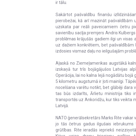
ir tālu.
Sakārtot pašvaldību finanšu izlīdzināša
pierobežai, kā arī mazināt pašvaldībām u
uzskata par reāli paveicamiem četru pi
savienību sacīja premjers Andris Kulbergs
problēmas krājušās gadiem ilgi un visas a
uz dažiem konkrētiem, bet pašvaldībām bū
izdosies vismaz daļu no ieilgušajām probl
Aļaskā no Ziemeļamerikas augstākā kalna
izskaņā tur trīs bojāgājušos Latvijas al
Operācija, lai no kalna lejā nogādātu bojā g
5 kilometru augstumā ir ļoti mainīgi. Tāpēc 
nocelšana varētu notikt, bet glābēji dara 
tas būs izdarīts, Ārlietu ministrija ti
transportēs uz Ankoridžu, kur tiks veikta
Latvijā.
NATO ģenerālsekretārs Marks Rite vakar vizī
jo tās četrus gadus ilgušais iebrukums 
grūtības. Rite ieradās iepriekš neizziņo
Kijiva veica dronu triecienu naftas t