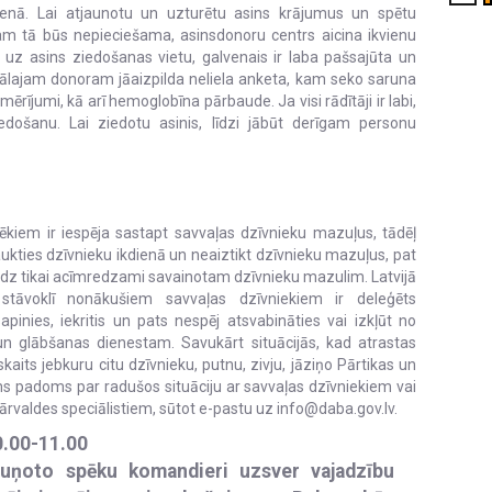
ienā. Lai atjaunotu un uzturētu asins krājumus un spētu
am tā būs nepieciešama, asinsdonoru centrs aicina ikvienu
s uz asins ziedošanas vietu, galvenais ir laba pašsajūta un
iālajam donoram jāaizpilda neliela anketa, kam seko saruna
rījumi, kā arī hemoglobīna pārbaude. Ja visi rādītāji ir labi,
edošanu. Lai ziedotu asinis, līdzi jābūt derīgam personu
ēkiem ir iespēja sastapt savvaļas dzīvnieku mazuļus, tādēļ
ukties dzīvnieku ikdienā un neaiztikt dzīvnieku mazuļus, pat
āsniedz tikai acīmredzami savainotam dzīvnieku mazulim. Latvijā
stāvoklī nonākušiem savvaļas dzīvniekiem ir deleģēts
apinies, iekritis un pats nespēj atsvabināties vai izkļūt no
n glābšanas dienestam. Savukārt situācijās, kad atrastas
aits jebkuru citu dzīvnieku, putnu, zivju, jāziņo Pārtikas un
s padoms par radušos situāciju ar savvaļas dzīvniekiem vai
ārvaldes speciālistiem, sūtot e-pastu uz info@daba.gov.lv.
0.00-11.00
Bruņoto spēku komandieri uzsver vajadzību