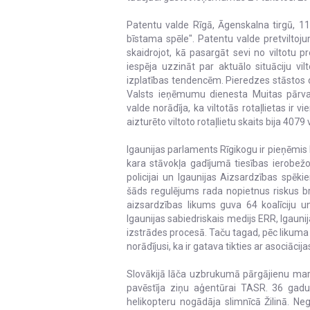
Patentu valde Rīgā, Āgenskalna tirgū, 11.
bīstama spēle". Patentu valde pretviltoj
skaidrojot, kā pasargāt sevi no viltotu 
iespēja uzzināt par aktuālo situāciju vi
izplatības tendencēm. Pieredzes stāstos d
Valsts ieņēmumu dienesta Muitas pārvald
valde norādīja, ka viltotās rotaļlietas ir
aizturēto viltoto rotaļlietu skaits bija 407
Igaunijas parlaments Rīgikogu ir pieņēmis 
kara stāvokļa gadījumā tiesības ierobežot
policijai un Igaunijas Aizsardzības spē
šāds regulējums rada nopietnus riskus brīv
aizsardzības likums guva 64 koalīciju u
Igaunijas sabiedriskais medijs ERR, Igauni
izstrādes procesā. Taču tagad, pēc likuma
norādījusi, ka ir gatava tikties ar asociācij
Slovākijā lāča uzbrukumā pārgājienu mar
pavēstīja ziņu aģentūrai TASR. 36 gadu
helikopteru nogādāja slimnīcā Žilinā. N