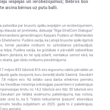
spēju iespējas un ierobežojumus; Bebros būs
te aicina bērnus uz putu balli.
sta patiesība par bruņoto spēku iespējām un ierobežojumiem,
iju klausās arī pretinieks, diskusijā "Riga StratCom Dialogue"
u komandieris ģenerālmajors Kaspars Pudāns un Nīderlandes
ihelsheims. Pudāns sacīja, ka Latvijā bruņotie spēki ilgstoši
os, tomēr jaunākie notikumi šo uzticēšanos pārbaudījuši.
a telpā, Pudāns sacīja, ka grūtākais ir pārvaldīt sabiedrības
kiem jāstāsta, ko tie spēj izdarīt, vienlaikus ņemot vērā, ka
pēc skaita, gan šādu notikumu piesātinājuma.
 17 miljoni 833 tūkstoši 816 eiro ieguvumu valsts pārvaldei un
pagājušā gada ziņojumā, kuru šonedēļ skatīs Saeimā. Savukārt
7,8 miljoni eiro. Kā lielāko sava darba ietekmes piemēru
 ka Veselības ministrija onkoloģijas pacientiem ir palielinājusi
mpensācijas limitu no 14,2 tūkstoši eiro līdz 30 tūkstoši eiro
vukārt pie lielākā ieņēmumu palielinājuma, kas noticis,
tāde izceļ to, ka S "Valsts nekustamie īpašumi" atsevišķos
ivāto tiesību subjektiem un 2025. gadā to ir palielinājusi,
7 eiro apmērā.