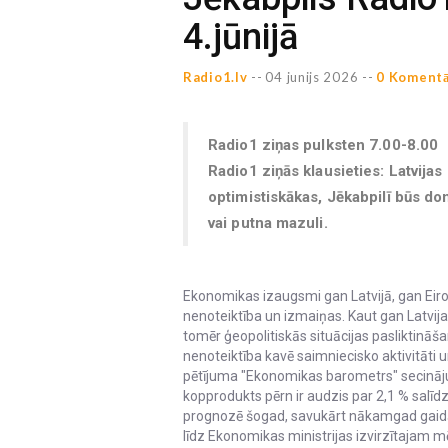
4.jūnijā
Radio1.lv
--
04 junijs 2026 --
0 Komentā
Radio1 ziņas pulksten 7.00-8.00
Radio1 ziņās klausieties: Latvij
optimistiskākas, Jēkabpilī būs do
vai putna mazuli.
Ekonomikas izaugsmi gan Latvijā, gan Eirop
nenoteiktība un izmaiņas. Kaut gan Latvi
tomēr ģeopolitiskās situācijas pasliktinā
nenoteiktība kavē saimniecisko aktivitāti u
pētījuma "Ekonomikas barometrs" secinājum
kopprodukts pērn ir audzis par 2,1 % salī
prognozē šogad, savukārt nākamgad gaidāms 
līdz Ekonomikas ministrijas izvirzītajam