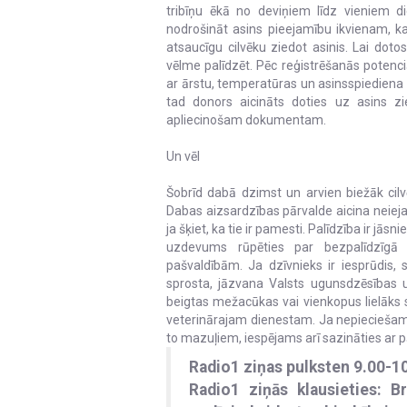
tribīņu ēkā no deviņiem līdz vieniem d
nodrošināt asins pieejamību ikvienam, k
atsaucīgu cilvēku ziedot asinis. Lai doto
vēlme palīdzēt. Pēc reģistrēšanās potenc
ar ārstu, temperatūras un asinsspiediena mē
tad donors aicināts doties uz asins zi
apliecinošam dokumentam.
Un vēl
Šobrīd dabā dzimst un arvien biežāk cilv
Dabas aizsardzības pārvalde aicina neieja
ja šķiet, ka tie ir pamesti. Palīdzība ir j
uzdevums rūpēties par bezpalīdzīgā 
pašvaldībām. Ja dzīvnieks ir iesprūdis, s
sprosta, jāzvana Valsts ugunsdzēsības u
beigtas mežacūkas vai vienkopus lielāks sk
veterinārajam dienestam. Ja nepieciešam
to mazuļiem, iespējams arī sazināties ar p
Radio1 ziņas pulksten 9.00-1
Radio1 ziņās klausieties: 