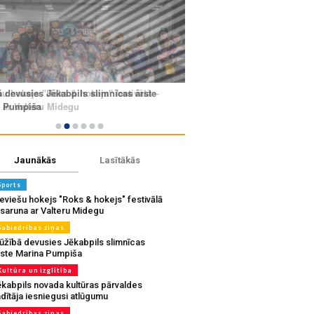
Jaunākās
Lasītākās
Sports
eviešu hokejs "Roks & hokejs" festivālā
 saruna ar Valteru Midegu
Sabiedrības ziņas
ūžībā devusies Jēkabpils slimnīcas
rste Marina Pumpiša
Kultūra un izglītība
ēkabpils novada kultūras pārvaldes
dītāja iesniegusi atlūgumu
Sabiedrības ziņas