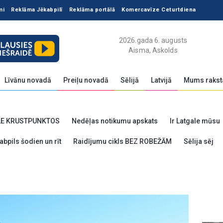
mi
Reklāma Jēkabpilī
Reklāma portālā
Komercavīze Ceturtdiena
2026.gada 6. augusts
Aisma, Askolds
Līvānu novadā
Preiļu novadā
Sēlijā
Latvijā
Mums rakst
LE KRUSTPUNKTOS
Nedēļas notikumu apskats
Ir Latgale mūsu
abpils šodien un rīt
Raidījumu cikls BEZ ROBEŽĀM
Sēlija sēj