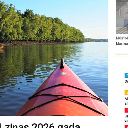
Si
–
M
ā
J
va
1 ziņas 2026.gada