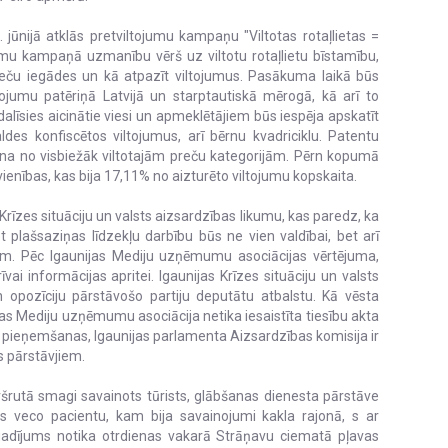
 jūnijā atklās pretviltojumu kampaņu "Viltotas rotaļlietas =
umu kampaņā uzmanību vērš uz viltotu rotaļlietu bīstamību,
preču iegādes un kā atpazīt viltojumus. Pasākuma laikā būs
ltojumu patēriņā Latvijā un starptautiskā mērogā, kā arī to
alīsies aicinātie viesi un apmeklētājiem būs iespēja apskatīt
es konfiscētos viltojumus, arī bērnu kvadriciklu. Patentu
 viena no visbiežāk viltotajām preču kategorijām. Pērn kopumā
9 vienības, kas bija 17,11% no aizturēto viltojumu kopskaita.
Krīzes situāciju un valsts aizsardzības likumu, kas paredz, ka
 plašsaziņas līdzekļu darbību būs ne vien valdībai, bet arī
kiem. Pēc Igaunijas Mediju uzņēmumu asociācijas vērtējuma,
ai informācijas apritei. Igaunijas Krīzes situāciju un valsts
n opozīciju pārstāvošo partiju deputātu atbalstu. Kā vēsta
jas Mediju uzņēmumu asociācija netika iesaistīta tiesību akta
 pieņemšanas, Igaunijas parlamenta Aizsardzības komisija ir
as pārstāvjiem.
šrutā smagi savainots tūrists, glābšanas dienesta pārstāve
s veco pacientu, kam bija savainojumi kakla rajonā, s ar
egadījums notika otrdienas vakarā Strāņavu ciematā pļavas