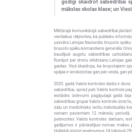
godīgi skaidrot sabiedrībai 
mākslas skolas klase; un Viesī
Militārajā komunikācijā sabiedrībai jāstā
vienlaikus rēķinoties, ka publisko informāc
uzsvēra Latvijas Nacionālo bruņoto spēk
bruņoto spēku komandieris ģenerālis Onno E
baudījuši augstu sabiedrības uzticēšan
Runājot par dronu ielidošanu Latvijas gais
gaidas. Viņš skaidroja, ka bruņotajiem spē
spējas ir ierobežotas gan pēc veida, gan 
2025. gadā Valsts kontroles darbs ir devis
sabiedrībai, spriež pati Valsts kontrole 
iestādes izdevumi pagājušajā gadā bija 
sabiedrības grupai Valsts kontrole izceļ to,
zāļu un medicīnisko ierīču individuālās ko
vienam pacientam 12 mēnešu periodā. Sa
pateicoties Valsts kontroles darbam, ies
gadījumos ir pārskatījusi nomas maksu pr
tādējādi gūstot ieņēmumus 24 tūkstoši 29