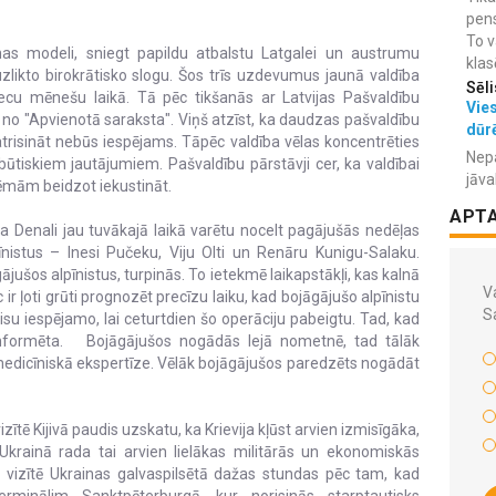
pens
To v
nas modeli, sniegt papildu atbalstu Latgalei un austrumu
klas
zlikto birokrātisko slogu. Šos trīs uzdevumus jaunā valdība
Sēli
ecu mēnešu laikā. Tā pēc tikšanās ar Latvijas Pašvaldību
Vies
 no "Apvienotā saraksta". Viņš atzīst, ka daudzas pašvaldību
dūr
trisināt nebūs iespējams. Tāpēc valdība vēlas koncentrēties
Nepa
tiskiem jautājumiem. Pašvaldību pārstāvji cer, ka valdībai
jāva
ēmām beidzot iekustināt.
APT
 Denali jau tuvākajā laikā varētu nocelt pagājušās nedēļas
pīnistus – Inesi Pučeku, Viju Olti un Renāru Kunigu-Salaku.
ājušos alpīnistus, turpinās. To ietekmē laikapstākļi, kas kalnā
Va
ir ļoti grūti prognozēt precīzu laiku, kad bojāgājušo alpīnistu
S
visu iespējamo, lai ceturtdien šo operāciju pabeigtu. Tad, kad
ks informēta. Bojāgājušos nogādās lejā nometnē, tad tālāk
 medicīniskā ekspertīze. Vēlāk bojāgājušos paredzēts nogādāt
tē Kijivā paudis uzskatu, ka Krievija kļūst arvien izmisīgāka,
Ukrainā rada tai arvien lielākas militārās un ekonomiskās
tā vizītē Ukrainas galvaspilsētā dažas stundas pēc tam, kad
erminālim Sanktpēterburgā, kur norisinās starptautisks