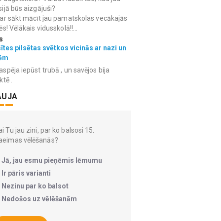
ijā būs aizgājuši?
ar sākt mācīt jau pamatskolas vecākajās
ēs! Vēlākais vidusskolā!!...
s
ītes pilsētas svētkos vicinās ar nazi un
ēm
spēja iepūst trubā , un savējos bija
ktē .
AUJA
i Tu jau zini, par ko balsosi 15.
aeimas vēlēšanās?
Jā, jau esmu pieņēmis lēmumu
Ir pāris varianti
Nezinu par ko balsot
Nedošos uz vēlēšanām