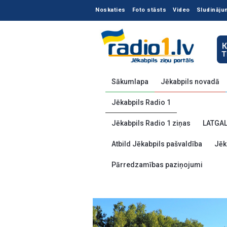
Noskaties
Foto stāsts
Video
Sludināju
Sākumlapa
Jēkabpils novadā
Jēkabpils Radio 1
Jēkabpils Radio 1 ziņas
LATGA
Atbild Jēkabpils pašvaldība
Jēk
Pārredzamības paziņojumi