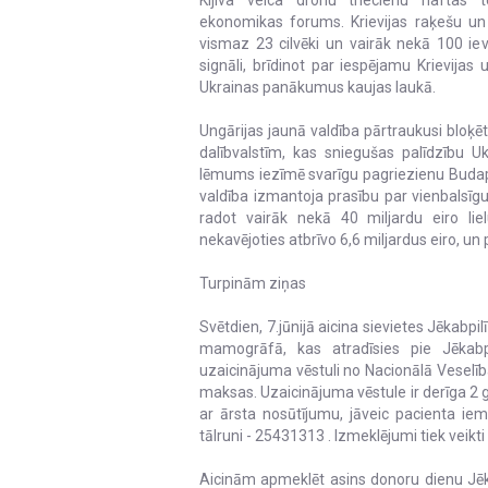
ekonomikas forums. Krievijas raķešu un 
vismaz 23 cilvēki un vairāk nekā 100 iev
signāli, brīdinot par iespējamu Krievijas
Ukrainas panākumus kaujas laukā.
Ungārijas jaunā valdība pārtraukusi bloķē
dalībvalstīm, kas sniegušas palīdzību U
lēmums iezīmē svarīgu pagriezienu Budape
valdība izmantoja prasību par vienbalsīg
radot vairāk nekā 40 miljardu eiro li
nekavējoties atbrīvo 6,6 miljardus eiro, un p
Turpinām ziņas
Svētdien, 7.jūnijā aicina sievietes Jēkabp
mamogrāfā, kas atradīsies pie Jēkabp
uzaicinājuma vēstuli no Nacionālā Veselī
maksas. Uzaicinājuma vēstule ir derīga 2
ar ārsta nosūtījumu, jāveic pacienta iem
tālruni - 25431313 . Izmeklējumi tiek veikti
Aicinām apmeklēt asins donoru dienu Jēkab