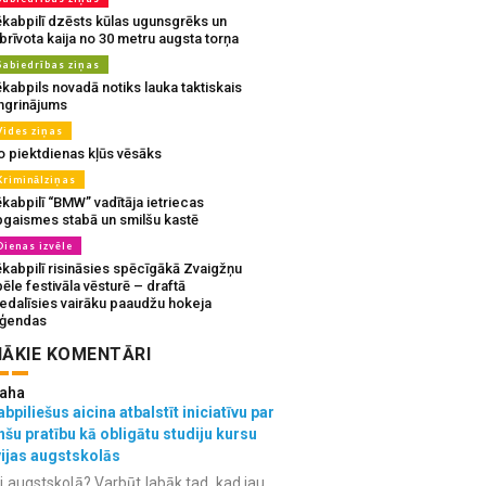
ēkabpilī dzēsts kūlas ugunsgrēks un
brīvota kaija no 30 metru augsta torņa
Sabiedrības ziņas
kabpils novadā notiks lauka taktiskais
ingrinājums
Vides ziņas
o piektdienas kļūs vēsāks
Kriminālziņas
kabpilī “BMW” vadītāja ietriecas
pgaismes stabā un smilšu kastē
Dienas izvēle
ēkabpilī risināsies spēcīgākā Zvaigžņu
ēle festivāla vēsturē – draftā
iedalīsies vairāku paaudžu hokeja
eģendas
ĀKIE KOMENTĀRI
aha
bpiliešus aicina atbalstīt iniciatīvu par
nšu pratību kā obligātu studiju kursu
vijas augstskolās
i augstskolā? Varbūt labāk tad, kad jau