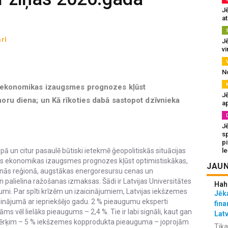
J
at
ri
Jē
v
N
as ekonomikas izaugsmes prognozes kļūst
Jē
noru diena; un Kā rīkoties dabā sastopot dzīvnieka
a
J
sp
p
ā un citur pasaulē būtiski ietekmē ģeopolitiskās situācijas
l
jas ekonomikas izaugsmes prognozes kļūst optimistiskākas,
JAUN
šanās reģionā, augstākas energoresursu cenas un
n palielina ražošanas izmaksas. Šādi ir Latvijas Universitātes
Hah
i. Par spīti krīzēm un izaicinājumiem, Latvijas iekšzemes
Jēka
dzinājumā ar iepriekšējo gadu. 2 % pieaugumu eksperti
fina
vēl lielāks pieaugums – 2,4 %. Tie ir labi signāli, kaut gan
Lat
 mērķim – 5 % iekšzemes kopprodukta pieauguma – joprojām
Tika