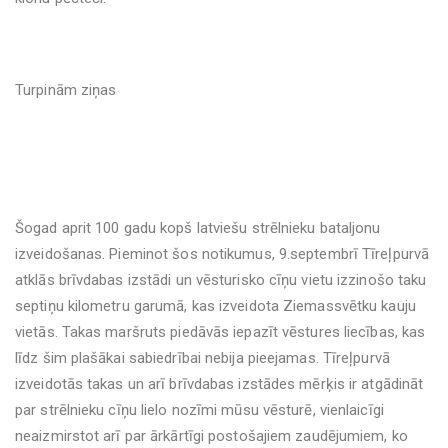
Turpinām ziņas
Šogad aprit 100 gadu kopš latviešu strēlnieku bataljonu
izveidošanas. Pieminot šos notikumus, 9.septembrī Tīreļpurvā
atklās brīvdabas izstādi un vēsturisko cīņu vietu izzinošo taku
septiņu kilometru garumā, kas izveidota Ziemassvētku kauju
vietās. Takas maršruts piedāvās iepazīt vēstures liecības, kas
līdz šim plašākai sabiedrībai nebija pieejamas. Tīreļpurvā
izveidotās takas un arī brīvdabas izstādes mērķis ir atgādināt
par strēlnieku cīņu lielo nozīmi mūsu vēsturē, vienlaicīgi
neaizmirstot arī par ārkārtīgi postošajiem zaudējumiem, ko