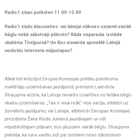
Radio1 ziņas pulksten 11.00-12.00
Radio1 ziņās klausieties: vai latvijai nāksies uzņemt vairāk
bēgļu nekā sākotnēji plānots? Kāda neparasta izstāde
skatāma Tīreļpurvā? Un Kas visvairāk apmeklē Latvijā
veidotās interneta mājaslapas?
Atkārtoti kritizējot Eiropas Komisijas politiku patvēruma
meklētāju uzņemšanas jautājumā, premjere Laimdota
Straujuma atzina, ka Latvija nevarēs izvairīties no lielāka bēgļu
skaita uzņemšanas. „Tas ir visai reāli,” viņa sacīja, atbildot uz
žurnālistu jautājumu, vai Latvijai, atbilstoši Eieropas Komisijas
prezidenta Žana Kloda Junkera jaunākajam un vēl
nepublicētajam plānam, būs jāuzņem vairāk bēgļu. Straujuma
piebilda, ka runa varētu būt par simtiem nevis tūkstošiem