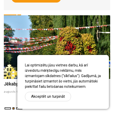
Lai optimizētu jūsu vietnes darbu, kā arī
izveidotu mērķtiecīgu reklāmu, mēs
izmantojam sīkdatnes ("sīkfailus"). Gadījumā, ja
turpināsiet izmantot šo vietni, jūs automātiski
Jēkabpils Radio1 ziņas 2026.gada 6.augustā
J
piekrītat failu lietošanas noteikumiem.
augusts 06 , 2026
au
Akceptēt un turpināt