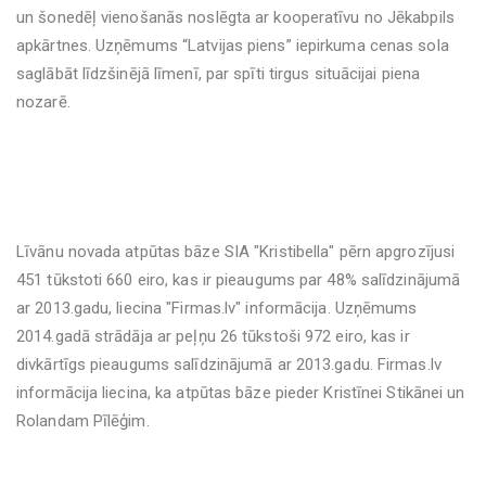
un šonedēļ vienošanās noslēgta ar kooperatīvu no Jēkabpils
apkārtnes. Uzņēmums “Latvijas piens” iepirkuma cenas sola
saglābāt līdzšinējā līmenī, par spīti tirgus situācijai piena
nozarē.
Līvānu novada atpūtas bāze SIA "Kristibella" pērn apgrozījusi
451 tūkstoti 660 eiro, kas ir pieaugums par 48% salīdzinājumā
ar 2013.gadu, liecina "Firmas.lv" informācija. Uzņēmums
2014.gadā strādāja ar peļņu 26 tūkstoši 972 eiro, kas ir
divkārtīgs pieaugums salīdzinājumā ar 2013.gadu. Firmas.lv
informācija liecina, ka atpūtas bāze pieder Kristīnei Stikānei un
Rolandam Pīlēģim.