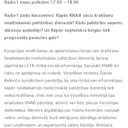
Radio1 ziņas pulksten 17.00 – 18.00
Radio1 ziņās klausieties: Kāpēc KNAB sācis kratīšanu
neatliekamās palīdzības dienestā? Kādu palīdzību saņems
dārzeņu audzētāji? Un Kāpēc septembra beigās tiek
prognozēts pasaules gals?
Korupcijas novēršanas un apkarošanas birojs veic kratīšanu
Neatliekamās medicīniskās palīdzības dienestā, liecina
aģentūras LETA rīcībā esošā informācija. Savukārt KNAB šo
faktu ne apstiprina, ne noliedz. Veselības ministrs Guntis
Belēvičs žurnālistiem pavēstīja, ka viņa rīcībā nav informācijas,
kāpēc neatliekamās medicīniskās palīdzības dienestā tiek
veikta kratīšana. Viņš vien zina, ka Veselības ministrijā bija
ieradušies KNAB pārstāvji, aicinot sev līdzi piecus ministrijas
darbiniekus. Ministrs atgādināja par Valsts kontroles savulaik
veikto revīziju dienestā, kurā atklājusies labvēlīga attieksme
pret uzņēmējiem un nepamatota valsts līdzekļu tērēšana.