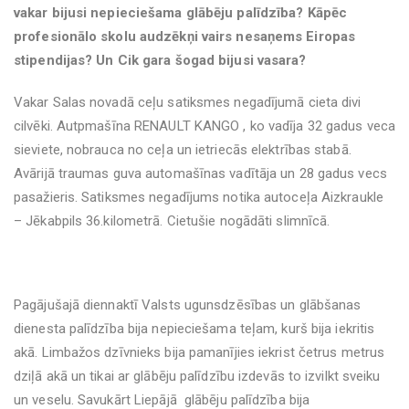
vakar bijusi nepieciešama glābēju palīdzība? Kāpēc
profesionālo skolu audzēkņi vairs nesaņems Eiropas
stipendijas? Un Cik gara šogad bijusi vasara?
Vakar Salas novadā ceļu satiksmes negadījumā cieta divi
cilvēki. Autpmašīna RENAULT KANGO , ko vadīja 32 gadus veca
sieviete, nobrauca no ceļa un ietriecās elektrības stabā.
Avārijā traumas guva automašīnas vadītāja un 28 gadus vecs
pasažieris. Satiksmes negadījums notika autoceļa Aizkraukle
– Jēkabpils 36.kilometrā. Cietušie nogādāti slimnīcā.
Pagājušajā diennaktī Valsts ugunsdzēsības un glābšanas
dienesta palīdzība bija nepieciešama teļam, kurš bija iekritis
akā. Limbažos dzīvnieks bija pamanījies iekrist četrus metrus
dziļā akā un tikai ar glābēju palīdzību izdevās to izvilkt sveiku
un veselu. Savukārt Liepājā glābēju palīdzība bija