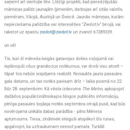
saņemt arī vientuļie tēvi. Līdzīgi projekti, kad pieredzējušās
māmiņas palīdz jaunajām ģimenēm, darbojas arī citās valstīs,
piemēram, Vācijā, Austrijā un Šveicē. Jaunās māmiņas, kurām
nepieciešama palīdzība var interesēties "Ziedot.lv" birojā, vai
rakstot uz epastu
ziedot@ziedot.lv
un zvanot 67289339.
un vēl
Tie, kuri šī mēneša beigās gatavojas doties ceļojumā vai
ieplānojuši citus grandiozus notikumus, var droši visu atcelt –
tāpat tos nebūs iespējams realizēt. Nosaukts jauns pasaules
gala datums, un tas notiks pavisam drīz – laika posmā no 22.
līdz 28. septembrim. Kā vēsta izdevums
The Metro
, apkopojot
dažādos populārzinātniskajos blogos publicēto informāciju,
pilnīga pasaules bojāeja notiks septembra otrajā pusē, kad būs
novērojama unikāla dabas parādība - pilns Mēness
aptumsums. Tiesa, zinātnieki steiguši atspēkot šīs runas,
apgalvojot, ka uztraukumam neesot pamata. Turklāt