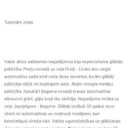
Turpinām ziņas
Vakar divos satiksmes negadījumos bija nepieciešama glābēju
palīdzība. Preiļu novadā uz ceļa Preiļi - Līvāni divu vieglo
automašīnu sadursmē cieta divas sievietes, kurām glābēji
palīdzēja izkļūt no bojātajiem auto. Abām sniegta mediķu
palīdzība. Savukārt Ķeguma novadā kravas automašīnai
iebraucot grāvī, gājis bojā tās vadītājs. Negadījums notika uz
ceļa Jaunjelgava - Ķegums. Glābēji izcēluši 50 gadus veco
vīrieti no automašīnas un nodevuši mediķiem, kuri
konstatējuši vīrieša nāvi. Valsts ugunsdzēsības un glābšanas