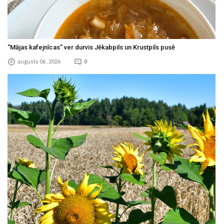
“Mājas kafejnīcas” ver durvis Jēkabpils un Krustpils pusē
augusts 06 , 2026
0