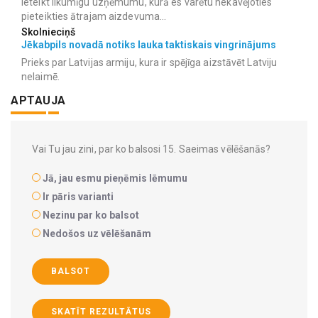
ieteikt likumīgu uzņēmumu, kurā es varētu nekavējoties
pieteikties ātrajam aizdevuma...
Skolnieciņš
Jēkabpils novadā notiks lauka taktiskais vingrinājums
Prieks par Latvijas armiju, kura ir spējīga aizstāvēt Latviju
nelaimē.
APTAUJA
Vai Tu jau zini, par ko balsosi 15. Saeimas vēlēšanās?
Jā, jau esmu pieņēmis lēmumu
Ir pāris varianti
Nezinu par ko balsot
Nedošos uz vēlēšanām
BALSOT
SKATĪT REZULTĀTUS