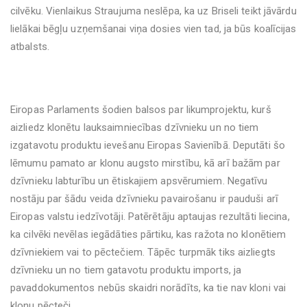
cilvēku. Vienlaikus Straujuma neslēpa, ka uz Briseli teikt jāvārdu
lielākai bēgļu uzņemšanai viņa dosies vien tad, ja būs koalīcijas
atbalsts.
Eiropas Parlaments šodien balsos par likumprojektu, kurš
aizliedz klonētu lauksaimniecības dzīvnieku un no tiem
izgatavotu produktu ievešanu Eiropas Savienībā. Deputāti šo
lēmumu pamato ar klonu augsto mirstību, kā arī bažām par
dzīvnieku labturību un ētiskajiem apsvērumiem. Negatīvu
nostāju par šādu veida dzīvnieku pavairošanu ir pauduši arī
Eiropas valstu iedzīvotāji. Patērētāju aptaujas rezultāti liecina,
ka cilvēki nevēlas iegādāties pārtiku, kas ražota no klonētiem
dzīvniekiem vai to pēctečiem. Tāpēc turpmāk tiks aizliegts
dzīvnieku un no tiem gatavotu produktu imports, ja
pavaddokumentos nebūs skaidri norādīts, ka tie nav kloni vai
klonu pēcteči.