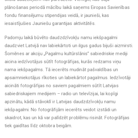
plānošanas periodā mācību laikā saņems Eiropas Savienības
fondu finansējumu stipendijas veidā, ir jaunieši, kas
iesaistījušies Jauniešu garantijas aktivitātēs.
Padomju laikā būvēto daudzdzīvokļu namu iekšpagalmi
daudzviet Latvijā nav labiekārtoti un ilgus gadus bijuši aizmirsti.
Šomēnes ar akciju „Pagalmu kultūrslānis” sabiedriskie mediji
aicina iedzīvotājus sūtīt fotogrāfijas, kurās redzams viņu
nama iekšpagalms. Tā iecerēts mudināt pašvaldības un
apsaimniekotājus rīkoties un labiekārtot pagalmus. Iedzīvotāji
aicināti fotogrāfijas no saviem pagalmiem sūtīt Latvijas
sabiedriskajiem medijiem – radio un televīzijai, lai kopīgi
apzinātu, kādā stāvoklī ir Latvijas daudzdzīvokļu namu
iekšpagalmi. No fotogrāfijām iecerēts veidot izstādi un
skaidrot, kas un kā var palīdzēt problēmu risināt. Fotogrāfijas
tiek gaidītas līdz oktobra beigām.