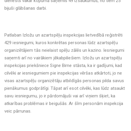
dienests vakar kopumā saņēmis 49 izsaukumus, no tiem 25
bijuši glābšanas darbi.
Patlaban Izložu un azartspēļu inspekcijas lietvedībā reģistrēti
429 iesniegumi, kuros konkrētas personas lūdz azartspēļu
organizētājiem tās neielaist spēļu zālēs un kazino. Iesniegumi
saņemti arī no vairākiem jēkabpiliešiem. Izložu un azartspēļu
inspekcijas priekšniece Signe Birne stāsta, ka ir gadījumi, kad
cilvēki ar iesniegumiem pie inspekcijas vēršas atkārtoti, jo ne
visas azartspēļu organizētāju atbildīgās personas pilda savus
pienākumus godprātīgi. Tāpat arī esot cilvēki, kas lūdz atsaukt
savu iesniegumu, jo ir pārdomājuši vai arī viņiem šķiet, ka
atkarības problēmas ir beigušās. Ar šīm personām inspekcija
veic pārrunas.