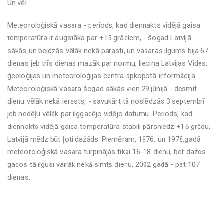
Un vēl
Meteoroloģiskā vasara - periods, kad diennakts vidējā gaisa
temperatūra ir augstāka par +15 grādiem, - šogad Latvijā
sākās un beidzās vēlāk nekā parasti, un vasaras ilgums bija 67
dienas jeb trīs dienas mazāk par normu, liecina Latvijas Vides,
ģeoloģijas un meteoroloģijas centra apkopotā informācija.
Meteoroloģiskā vasara šogad sākās vien 29.jūnijā - desmit
dienu vēlāk nekā ierasts, - savukārt tā noslēdzās 3.septembrī
jeb nedēļu vēlāk par ilggadējo vidējo datumu. Periods, kad
diennakts vidējā gaisa temperatūra stabili pārsniedz +15 grādu,
Latvijā mēdz būt ļoti dažāds. Piemēram, 1976. un 1978.gadā
meteoroloģiskā vasara turpinājās tikai 16-18 dienu, bet dažos
gados tā ilgusi vairāk nekā simts dienu, 2002.gadā - pat 107
dienas.