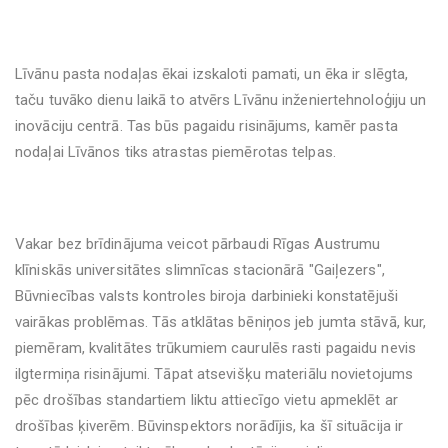
Līvānu pasta nodaļas ēkai izskaloti pamati, un ēka ir slēgta,
taču tuvāko dienu laikā to atvērs Līvānu inženiertehnoloģiju un
inovāciju centrā. Tas būs pagaidu risinājums, kamēr pasta
nodaļai Līvānos tiks atrastas piemērotas telpas.
Vakar bez brīdinājuma veicot pārbaudi Rīgas Austrumu
klīniskās universitātes slimnīcas stacionārā "Gaiļezers",
Būvniecības valsts kontroles biroja darbinieki konstatējuši
vairākas problēmas. Tās atklātas bēniņos jeb jumta stāvā, kur,
piemēram, kvalitātes trūkumiem caurulēs rasti pagaidu nevis
ilgtermiņa risinājumi. Tāpat atsevišķu materiālu novietojums
pēc drošības standartiem liktu attiecīgo vietu apmeklēt ar
drošības ķiverēm. Būvinspektors norādījis, ka šī situācija ir