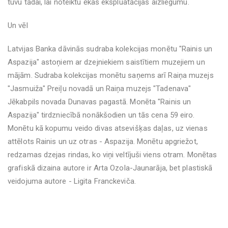
tuvu tādai, lai noteiktu ēkas ekspluatācijas aizliegumu.
Un vēl
Latvijas Banka dāvinās sudraba kolekcijas monētu "Rainis un
Aspazija" astoņiem ar dzejniekiem saistītiem muzejiem un
mājām. Sudraba kolekcijas monētu saņems arī Raiņa muzejs
"Jasmuiža" Preiļu novadā un Raiņa muzejs "Tadenava"
Jēkabpils novada Dunavas pagastā. Monēta "Rainis un
Aspazija" tirdzniecībā nonākšodien un tās cena 59 eiro.
Monētu kā kopumu veido divas atsevišķas daļas, uz vienas
attēlots Rainis un uz otras - Aspazija. Monētu apgriežot,
redzamas dzejas rindas, ko viņi veltījuši viens otram. Monētas
grafiskā dizaina autore ir Arta Ozola-Jaunarāja, bet plastiskā
veidojuma autore - Ligita Franckeviča.