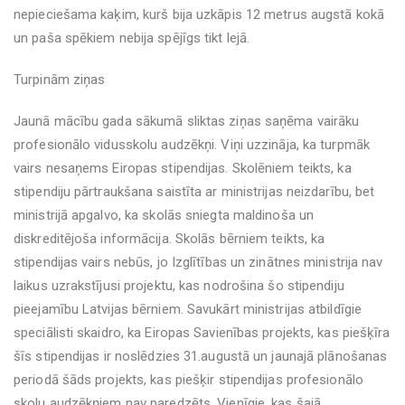
nepieciešama kaķim, kurš bija uzkāpis 12 metrus augstā kokā
un paša spēkiem nebija spējīgs tikt lejā.
Turpinām ziņas
Jaunā mācību gada sākumā sliktas ziņas saņēma vairāku
profesionālo vidusskolu audzēkņi. Viņi uzzināja, ka turpmāk
vairs nesaņems Eiropas stipendijas. Skolēniem teikts, ka
stipendiju pārtraukšana saistīta ar ministrijas neizdarību, bet
ministrijā apgalvo, ka skolās sniegta maldinoša un
diskreditējoša informācija. Skolās bērniem teikts, ka
stipendijas vairs nebūs, jo Izglītības un zinātnes ministrija nav
laikus uzrakstījusi projektu, kas nodrošina šo stipendiju
pieejamību Latvijas bērniem. Savukārt ministrijas atbildīgie
speciālisti skaidro, ka Eiropas Savienības projekts, kas piešķīra
šīs stipendijas ir noslēdzies 31.augustā un jaunajā plānošanas
periodā šāds projekts, kas piešķir stipendijas profesionālo
skolu audzēkņiem nav paredzēts. Vienīgie, kas šajā