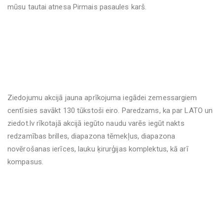
mūsu tautai atnesa Pirmais pasaules karš.
Ziedojumu akcijā jauna aprīkojuma iegādei zemessargiem
centīsies savākt 130 tūkstoši eiro. Paredzams, ka par LATO un
ziedot.lv rīkotajā akcijā iegūto naudu varēs iegūt nakts
redzamības brilles, diapazona tēmekļus, diapazona
novērošanas ierīces, lauku ķirurģijas komplektus, kā arī
kompasus.