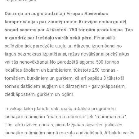
Dārzeņu un augļu audzētāji Eiropas Savienības
kompensācijas par zaudējumiem Krievijas embargo dēļ
šogad saņems par 4 tūkstoši 750 tonnām produkcijas. Tas
ir gandrīz par trešdaļu vairāk nekā pērn. F
inansiālā
palīdzība tiek paredzēta augļu un dārzeņu izņemšanai no
tirgus bezmaksas izplatīšanai, ražas novākšanai priekšlaikus
vai tās nenovākšanai. No paredzētā apjoma 500 tonnas
iedalītas āboliem un bumbieriem, tūkstots 250 tonnas -
tomātiem, burkāniem un gurķiem, kā arī papildu 3 tūkstoši
tonnas dažādiem augļiem un dārzeņiem - galviņkāpostiem,
ziedkāpostiem, gurķiem un ogām.
Tuvākajā laikā plānots sākt īpašu atbalsta programmu
jaunajām māmiņām "mamma mammai" jeb "mammamma".
Tās laikā dzīves gudras, pieredzējušas sievietes palīdzēs
jaunajām māmiņām pirmā mazuļa audzināšanā. Atbalstu varēs