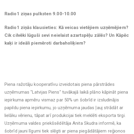
Radio1 ziņas pulksten 9.00-10.00
Radio1 ziņās klausieties: Kā veicas vietējiem uzņēmējiem?
Cik cilvēki lūguši sevi neielaist azartspēļu zālēs? Un Kāpēc
kaķi ir ideāli piemēroti darbaholiķiem?
Piena ražotāju kooperatīvu izveidotais piena pārstrādes
uzņēmumas "Latvijas Piens" tuvākajā laikā plāno kāpināt piena
iepirkuma apmēru vismaz par 50% un šobrīd ir izsludinājis
papildu piena iepirkumu, jo uzņēmuma jaudas ļauj strādāt ar
lielāku vērienu, tāpat arī produkcijai tiek meklēti eksporta tirgi.
Uzņēmuma valdes priekšsēdētāja Anita Skudra informē, ka
šobrīd jauni līgumi tiek slēgti ar piena piegādātājiem reģionos