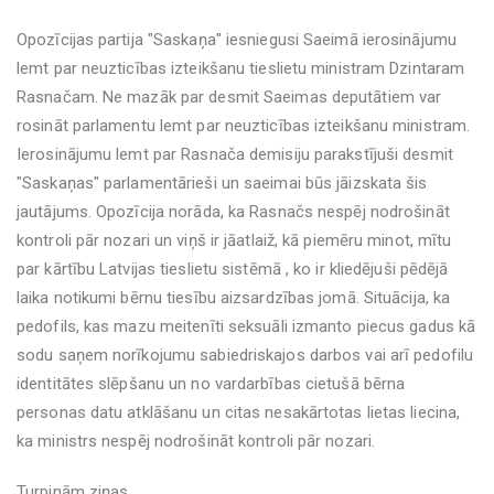
Opozīcijas partija "Saskaņa" iesniegusi Saeimā ierosinājumu
lemt par neuzticības izteikšanu tieslietu ministram Dzintaram
Rasnačam. Ne mazāk par desmit Saeimas deputātiem var
rosināt parlamentu lemt par neuzticības izteikšanu ministram.
Ierosinājumu lemt par Rasnača demisiju parakstījuši desmit
"Saskaņas" parlamentārieši un saeimai būs jāizskata šis
jautājums. Opozīcija norāda, ka Rasnačs nespēj nodrošināt
kontroli pār nozari un viņš ir jāatlaiž, kā piemēru minot, mītu
par kārtību Latvijas tieslietu sistēmā , ko ir kliedējuši pēdējā
laika notikumi bērnu tiesību aizsardzības jomā. Situācija, ka
pedofils, kas mazu meitenīti seksuāli izmanto piecus gadus kā
sodu saņem norīkojumu sabiedriskajos darbos vai arī pedofilu
identitātes slēpšanu un no vardarbības cietušā bērna
personas datu atklāšanu un citas nesakārtotas lietas liecina,
ka ministrs nespēj nodrošināt kontroli pār nozari.
Turpinām ziņas