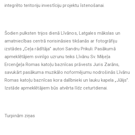
integrēto teritoriju investīciju projektu īstenošanai.
Šodien pulksten trijos dienā Līvānos, Latgales mākslas un
amatniecības centrā norisināsies tikšanās ar fotogrāfiju
izstādes „Ceļa rādītāja” autori Sandru Prikuli. Pasākumā
apmeklētājiem svinīgo uzrunu teiks Līvānu Sv. Miķeļa
Ercenģeļa Romas katoļu baznīcas prāvests Juris Zarāns,
savukārt pasākuma muzikālo noformējumu nodrošinās Līvānu
Romas katoļu baznīcas kora dalībnieki un lauku kapela „Jūlijs”.
Izstāde apmeklētājiem būs atvērta līdz ceturtdienai.
Turpinām ziņas