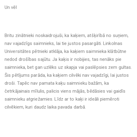
Un vēl
Britu zinātnieki noskaidrojuši, ka kaķiem, atšķirībā no suņiem,
nav vajadzīgs saimnieks, lai tie justos pasargāti. Linkolnas
Universitātes pētnieki atklāja, ka kaķiem saimnieka klātbūtne
nedod drošības sajūtu. Ja kaķis ir nobijies, tas nenāks pie
saimnieka, bet gan uzlēks uz skapja vai paslēpsies zem gultas.
Šis pētījums parāda, ka kaķiem cilvēki nav vajadzīgi, lai justos
droši. Tapēc nav pamata kaķu saimnieku bažām, ka
četrkājainais mīlulis, palicis viens mājās, bēdāsies vai gaidīs
saimnieku atgriežamies. Līdz ar to kaķi ir ideāli piemēroti
cilvēkiem, kuri daudz laika pavada darbā.