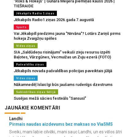
"Roks & Hokejs" | Gunāra Meijera piemiņas kauss 2026 |
TIEŠRAIDE
Jēkabpils Radio 1 ziņas
Jēkabpils Radio1 ziņas 2026.gada 7.augustā
Sports
Vai Jēkabpilī piedzims jauna "Nirvāna"? Lotārs Zariņš pirms
hokeja Zvaigžņu spēles
Vides ziņas
SIA „Saldūdeņu risinājumi” veikuši zivju resursu izpēti
Baļotes, Vārzgūnes, Vecmuižas un Zuju ezerā (FOTO)
Pašvaldību ziņas
Jēkabpils novada pašvaldības policijas paveiktais jūlijā
Vides ziņas
Nākamnedēļ īslaicīgi būs jaušams rudenīgs dzestrums
Sabiedrības ziņas Sēlijā
Susējas mežā sācies festivāls "Sansusī"
JAUNĀKIE KOMENTĀRI
Landhi
Pirmais naudas aizdevums bez maksas no ViaSMS
Sveiki, mani labie cilvēki, mani sauc Landhi, un es vēlos ātri