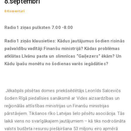
8.septembrī
0 Komentāri
Radio1 ziņas pulksten 7.00 -8.00
Radio1 ziņās klausieties: Kādus jautājumus šodien risinās
pašvaldību vadītāji Finanšu ministrijā? Kādas problēmas
atklātas Līvānu pasta un slimnīcas “Gaiļezers” ēkām? Un
Kādu īpašu monētu no šodienas varēs iegādāties?
Jēkabpils pilsētas domes priekšsēdētājs Leonīds Salcevičs
šodien Rīgā piedalīsies sanāksmē ar Vides aizsardzības un
reģionālās attīstības ministrijas un Finanšu ministrijas
pārstāvjiem. Tikšanos rīko Latvijas lielo pilsētu asociācija. Tās
laikā viens no svarīgākajiem jautājumiem – kā tiks nodrošināta
valsts budžeta resursu piešķiršana 53 miljonu eiro apmērā