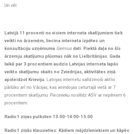
Un vēl
Latvijā 11 procenti no visiem interneta skatījumiem tiek
veikti no ārzemēm, liecina interneta izpētes un
konsultāciju uzņēmuma
Gemius
dati. Piektā daļa no šīs
ārzemju skatījumu plūsmas nāk no Lielbritānijas. Gada
laikā par 3 procentiem audzis Latvijas interneta lapās
veikto skatījumu skaits no Zviedrijas, aktivitātes ziņā
apsteidzot Krieviju.
Latvijas internetu salīdzinoši aktīvi
pārlūko arī no Vācijas, kas ierindojas ceturtajā vietā ar 7
procentiem skatījumu. Piecinieku noslēdz ASV ar nepilniem 6
procentiem.
Radio1 ziņas pulksten 13.00-14.00-15.00
Radio1 ziņās klausieties: Kādiem mājdzīvniekiem un kāpēc