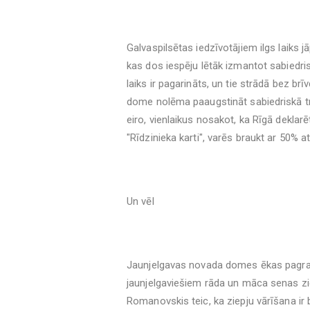
Galvaspilsētas iedzīvotājiem ilgs laiks j
kas dos iespēju lētāk izmantot sabiedri
laiks ir pagarināts, un tie strādā bez b
dome nolēma paaugstināt sabiedriskā tr
eiro, vienlaikus nosakot, ka Rīgā dekla
"Rīdzinieka karti", varēs braukt ar 50% a
Un vēl
Jaunjelgavas novada domes ēkas pagrabi
jaunjelgaviešiem rāda un māca senas zie
Romanovskis teic, ka ziepju vārīšana ir b