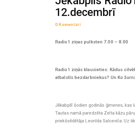
Jēkabpils Radio
12.decembrī
0 Komentāri
Radio1 ziņas pulksten 7.00 – 8.00
Radio1 ziņās klausieties: Kādus cilvē
atbalstīs bezdarbniekus? Un Ko žurnāl
Jēkabpilī šodien godinās ģimenes, kas 
Tautas namā paredzēta Zelta kāzu pāru
priekšsēdētāja Leonīda Salceviča. Uz tik