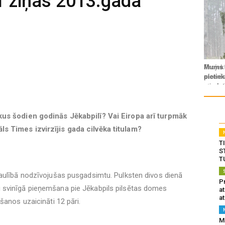
1 ziņas 2013.gada
kus šodien godinās Jēkabpilī? Vai Eiropa arī turpmāk
s Times izvirzījis gada cilvēka titulam?
T
S
T
laulībā nodzīvojušas pusgadsimtu. Pulksten divos dienā
Pr
 svinīgā pieņemšana pie Jēkabpils pilsētas domes
a
at
šanos uzaicināti 12 pāri.
Mu