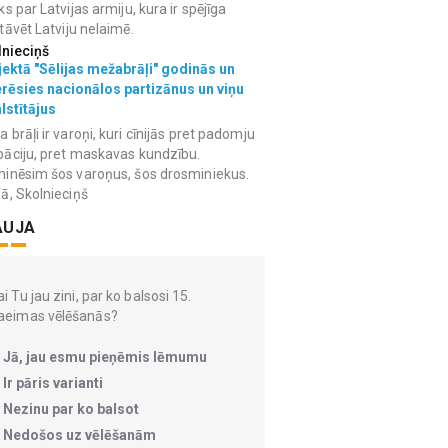
ks par Latvijas armiju, kura ir spējīga
tāvēt Latviju nelaimē.
lnieciņš
ektā "Sēlijas mežabrāļi" godinās un
erēsies nacionālos partizānus un viņu
lstītājus
 brāļi ir varoņi, kuri cīnijās pret padomju
āciju, pret maskavas kundzību.
inēsim šos varoņus, šos drosminiekus.
ā, Skolnieciņš
AUJA
i Tu jau zini, par ko balsosi 15.
aeimas vēlēšanās?
Jā, jau esmu pieņēmis lēmumu
Ir pāris varianti
Nezinu par ko balsot
Nedošos uz vēlēšanām