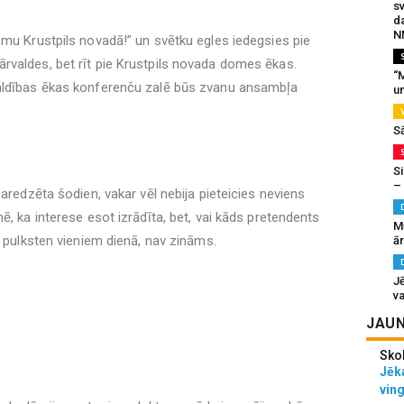
s
da
N
smu Krustpils novadā!” un svētku egles iedegsies pie
rvaldes, bet rīt pie Krustpils novada domes ēkas.
“M
valdības ēkas konferenču zalē būs zvanu ansambļa
un
S
Si
–
paredzēta šodien, vakar vēl nebija pieteicies neviens
ē, ka interese esot izrādīta, bet, vai kāds pretendents
M
m pulksten vieniem dienā, nav zināms.
ā
J
va
JAUN
Sko
Jēka
vin