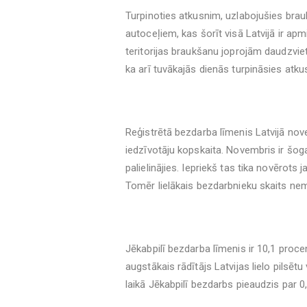
Turpinoties atkusnim, uzlabojušies brau
autoceļiem, kas šorīt visā Latvijā ir apmi
teritorijas braukšanu joprojām daudzviet
ka arī tuvākajās dienās turpināsies atku
Reģistrētā bezdarba līmenis Latvijā no
iedzīvotāju kopskaita. Novembris ir šog
palielinājies. Iepriekš tas tika novērot
Tomēr lielākais bezdarbnieku skaits nem
Jēkabpilī bezdarba līmenis ir 10,1 proce
augstākais rādītājs Latvijas lielo pilsēt
laikā Jēkabpilī bezdarbs pieaudzis par 