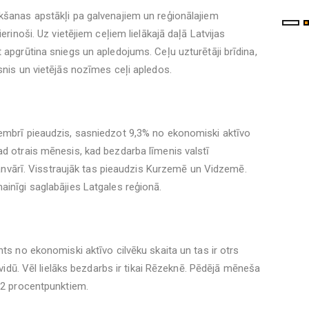
kšanas apstākļi pa galvenajiem un reģionālajiem
erinoši. Uz vietējiem ceļiem lielākajā daļā Latvijas
 apgrūtina sniegs un apledojums. Ceļu uzturētāji brīdina,
snis un vietējās nozīmes ceļi apledos.
vembrī pieaudzis, sasniedzot 9,3% no ekonomiski aktīvo
ad otrais mēnesis, kad bezdarba līmenis valstī
s janvārī. Visstraujāk tas pieaudzis Kurzemē un Vidzemē.
ainīgi saglabājies Latgales reģionā.
nts no ekonomiski aktīvo cilvēku skaita un tas ir otrs
u vidū. Vēl lielāks bezdarbs ir tikai Rēzeknē. Pēdējā mēneša
0,2 procentpunktiem.