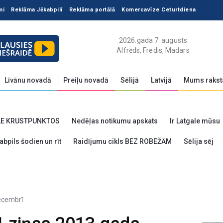
mi
Reklāma Jēkabpilī
Reklāma portālā
Komercavīze Ceturtdiena
2026.gada 7. augusts
Alfrēds, Fredis, Madars
Līvānu novadā
Preiļu novadā
Sēlijā
Latvijā
Mums rakst
LE KRUSTPUNKTOS
Nedēļas notikumu apskats
Ir Latgale mūsu
abpils šodien un rīt
Raidījumu cikls BEZ ROBEŽĀM
Sēlija sēj