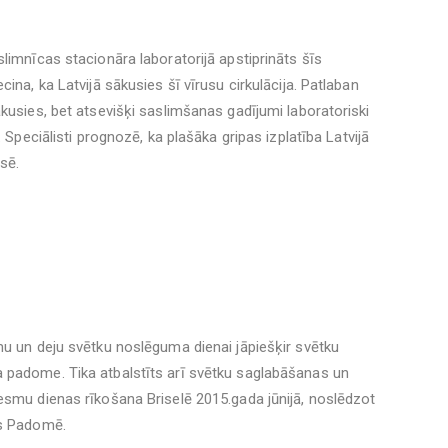
limnīcas stacionāra laboratorijā apstiprināts šīs
ina, ka Latvijā sākusies šī vīrusu cirkulācija. Patlaban
kusies, bet atsevišķi saslimšanas gadījumi laboratoriski
. Speciālisti prognozē, ka plašāka gripas izplatība Latvijā
sē.
mu un deju svētku noslēguma dienai jāpiešķir svētku
 padome. Tika atbalstīts arī svētku saglabāšanas un
esmu dienas rīkošana Briselē 2015.gada jūnijā, noslēdzot
as Padomē.