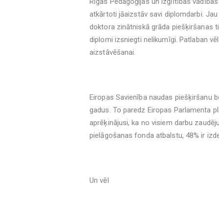
Rīgas Pedagoģijas un izglītības vadība
atkārtoti jāaizstāv savi diplomdarbi. Jau
doktora zinātniskā grāda piešķiršanas 
diplomi izsniegti nelikumīgi. Patlaban v
aizstāvēšanai.
Eiropas Savienība naudas piešķiršanu b
gadus. To paredz Eiropas Parlamenta ple
aprēķinājusi, ka no visiem darbu zaudēj
pielāgošanas fonda atbalstu, 48% ir izdev
Un vēl