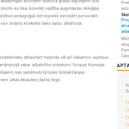
s akadēmijas astoņiem doktora grāda ieguvējiem būs
Prie
 ziņots, ka tikai šonedēļ valdība augstskolai deleģēja
aizs
Sko
tiesības pedagoģijā, bet iepriekš astoņām personām
Proj
ēl nav zināms konkrēts laiks darbu atkārtotai
atc
atba
Meža
okup
Piem
Cieņ
ezdarbnieku atbalstam turpinās vēl arī nākamos septiņus
nārsesijā vakar atbalstītie noteikumi. Eiropas Komisija
APT
ušajiem, kas saņēmuši Eiropas Globalizācijas
ies atkal iekļauties darba tirgū.
Va
S