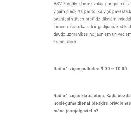
ASV žurnāls «Time» vakar par gada cilvē
viņam piešķirts par to, ka viņš pāvesta bū
baznīcai stāties pretī dziļākajām vajadz
Times raksta, ka reti ir gadījumi, kad kā
daudz uzmanības no jauniem un veciem, 
Franciskam.
Radio1 ziņas pulksten 9.00 – 10.00
Radio1 ziņās klausieties: Kāds bezda
noslēguma dienai piesķirs brīvdienas
māca jaunjelgavietis?