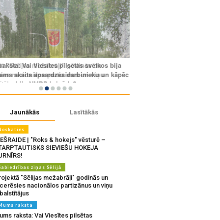
Jaunākās
Lasītākās
Noskaties
IEŠRAIDE | "Roks & hokejs" vēsturē –
TARPTAUTISKS SIEVIEŠU HOKEJA
URNĪRS!
Sabiedrības ziņas Sēlijā
ojektā "Sēlijas mežabrāļi" godinās un
tcerēsies nacionālos partizānus un viņu
balstītājus
Mums raksta
ms raksta: Vai Viesītes pilsētas