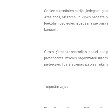
Šodien turpināsies akcija „Iedegsim gai
Atašienes, Mežāres un Vīpes pagasta pā
Piektdien pēc egles iedegšana pie paš
koncerts.
Otrajai Ķemeru sanatorijas izsolei, kas 
pretendents. Izsoles organizatori inform
pieteiksies līdz šīsdienas izsoles laika
Turpinām ziņas