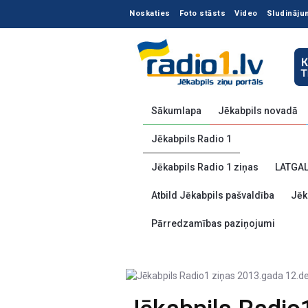
Noskaties
Foto stāsts
Video
Sludināju
Sākumlapa
Jēkabpils novadā
Jēkabpils Radio 1
Jēkabpils Radio 1 ziņas
LATGA
Atbild Jēkabpils pašvaldība
Jēk
Pārredzamības paziņojumi