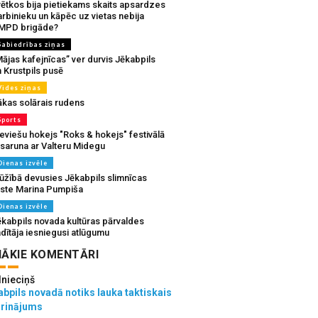
vētkos bija pietiekams skaits apsardzes
rbinieku un kāpēc uz vietas nebija
MPD brigāde?
Sabiedrības ziņas
ājas kafejnīcas” ver durvis Jēkabpils
 Krustpils pusē
Vides ziņas
ākas solārais rudens
Sports
eviešu hokejs "Roks & hokejs" festivālā
 saruna ar Valteru Midegu
Dienas izvēle
ūžībā devusies Jēkabpils slimnīcas
rste Marina Pumpiša
Dienas izvēle
ēkabpils novada kultūras pārvaldes
dītāja iesniegusi atlūgumu
ĀKIE KOMENTĀRI
lnieciņš
bpils novadā notiks lauka taktiskais
grinājums