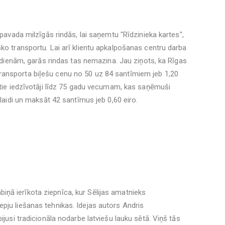
āpavada milzīgās rindās, lai saņemtu "Rīdzinieka kartes",
sko transportu. Lai arī klientu apkalpošanas centru darba
rīvdienām, garās rindas tas nemazina. Jau ziņots, ka Rīgas
ansporta biļešu cenu no 50 uz 84 santīmiem jeb 1,20
rētie iedzīvotāji līdz 75 gadu vecumam, kas saņēmuši
tlaidi un maksāt 42 santīmus jeb 0,60 eiro.
ņā ierīkota ziepnīca, kur Sēlijas amatnieks
pju liešanas tehnikas. Idejas autors Andris
ijusi tradicionāla nodarbe latviešu lauku sētā. Viņš tās