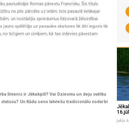
ku pasludinājis Romas pāvestu Francisku. Šis tituls
tību no pils pārcēlis uz ielām, licis pasaulē lielākajai
ībām, un nostādījis spriedumus līdzsvarā žēlsirdībai.
ds jauns spēlētājs uz pasaules skatuves tik ātri ieguvis tik
no ticīgiem un ciniķiem, kā tas izdevies pāvestam
rba līmenis ir Jēkabpilī? Vai Dziesmu un deju svētku
 statusu? Un Kādu seno latviešu tradicionālu nodarbi
Jēkabpils Radio1 ziņas 2026.gada
Jēka
17.jūlijā
16.jūl
julijs 17 , 2026
julijs 