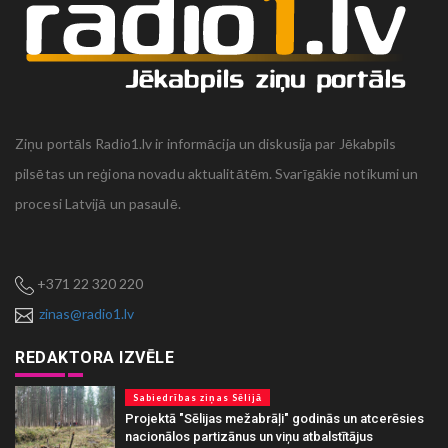
Ziņu portāls Radio1.lv ir informācija un diskusija par Jēkabpils
pilsētas un reģiona novadu aktualitātēm. Svarīgākie notikumi un
procesi Latvijā un pasaulē.
+371 22 320 220
zinas@radio1.lv
REDAKTORA IZVĒLE
Sabiedrības ziņas Sēlijā
Projektā "Sēlijas mežabrāļi" godinās un atcerēsies
nacionālos partizānus un viņu atbalstītājus