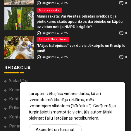
augusts 06 , 2026
0
Mums raksta
Mums raksta: Vai Viesītes pilsētas svētkos bija
pietiekams skaits apsardzes darbinieku un kāpēc
uz vietas nebija NMPD brigāde?
augusts 06 , 2026
0
Sabiedrības ziņas
“Mājas kafejnīcas” ver durvis Jēkabpils un Krustpils
pusē
augusts 06 , 2026
0
REDAKCIJA
Sadarbība
Komentāri portālā
Lai optimizētu jūsu vietnes darbu, kā arī
Konfidencialitātes politika
izveidotu mērķtiecīgu reklāmu, mēs
izmantojam sīkdatnes ("sīkfailus"). Gadījumā, ja
Ētikas kodekss
turpināsiet izmantot šo vietni, jūs automātiski
Kontakti
piekrītat failu lietošanas noteikumiem.
Par mums
Akceptēt un turpināt