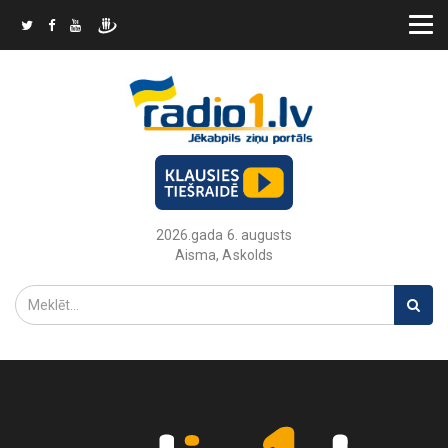
2026.gada 6. augusts
Aisma, Askolds