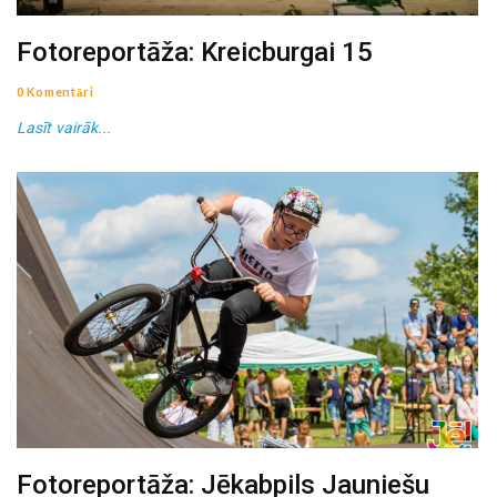
Fotoreportāža: Kreicburgai 15
0 Komentāri
Lasīt vairāk...
Fotoreportāža: Jēkabpils Jauniešu