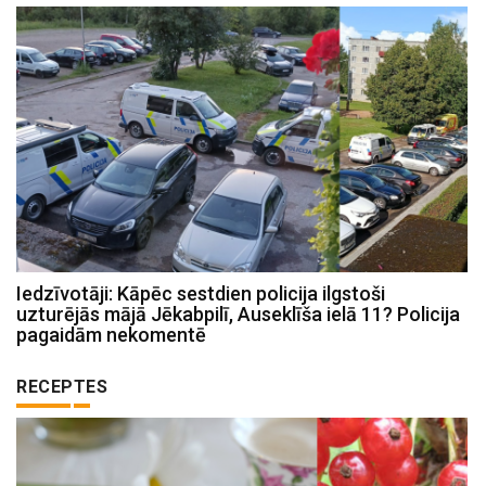
Iedzīvotāji: Kāpēc sestdien policija ilgstoši
uzturējās mājā Jēkabpilī, Auseklīša ielā 11? Policija
pagaidām nekomentē
RECEPTES