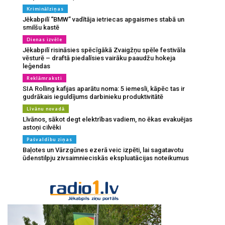
Kriminālziņas
Jēkabpilī “BMW” vadītāja ietriecas apgaismes stabā un
smilšu kastē
Dienas izvēle
Jēkabpilī risināsies spēcīgākā Zvaigžņu spēle festivāla
vēsturē – draftā piedalīsies vairāku paaudžu hokeja
leģendas
Reklāmraksti
SIA Rolling kafijas aparātu noma: 5 iemesli, kāpēc tas ir
gudrākais ieguldījums darbinieku produktivitātē
Līvānu novadā
Līvānos, sākot degt elektrības vadiem, no ēkas evakuējas
astoņi cilvēki
Pašvaldību ziņas
Baļotes un Vārzgūnes ezerā veic izpēti, lai sagatavotu
ūdenstilpju zivsaimnieciskās ekspluatācijas noteikumus