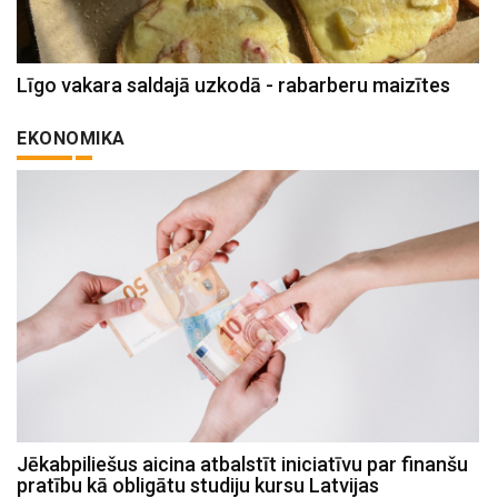
Līgo vakara saldajā uzkodā - rabarberu maizītes
EKONOMIKA
Jēkabpiliešus aicina atbalstīt iniciatīvu par finanšu
pratību kā obligātu studiju kursu Latvijas