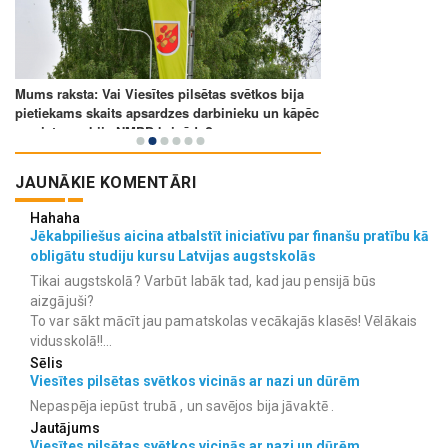
JAUNĀKIE KOMENTĀRI
Hahaha
Jēkabpiliešus aicina atbalstīt iniciatīvu par finanšu pratību kā
obligātu studiju kursu Latvijas augstskolās
Tikai augstskolā? Varbūt labāk tad, kad jau pensijā būs
aizgājuši?
To var sākt mācīt jau pamatskolas vecākajās klasēs! Vēlākais
vidusskolā!!...
Sēlis
Viesītes pilsētas svētkos vicinās ar nazi un dūrēm
Nepaspēja iepūst trubā , un savējos bija jāvaktē .
Jautājums
Viesītes pilsētas svētkos vicinās ar nazi un dūrēm