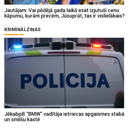
Jautājam: Vai pēdējā gada laikā esat izjutuši cenu
kāpumu, kurām precēm, Jūsuprāt, tas ir vislielākais?
KRIMINĀLZIŅAS
Jēkabpilī “BMW” vadītāja ietriecas apgaismes stabā
un smilšu kastē