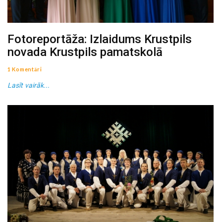
Fotoreportāža: Izlaidums Krustpils
novada Krustpils pamatskolā
1 Komentāri
Lasīt vairāk...