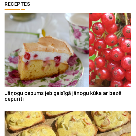
RECEPTES
Jāņogu cepums jeb gaisīgā jāņogu kūka ar bezē
cepurīti