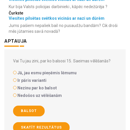
Kur bija Valsts policijas darbinieki , kāpēc nedežūrēja ?
Čurkste
Viesītes pilsētas svētkos vicinās ar nazi un dūrēm
Jums pašiem nepaliek bail no pusaudžu bandām? Cik droši
mēs jūtamies savā novadā?
APTAUJA
Vai Tu jau zini, par ko balsosi 15. Saeimas vēlēšanās?
Jā, jau esmu pieņēmis lēmumu
Ir pāris varianti
Nezinu par ko balsot
Nedošos uz vēlēšanām
BALSOT
SKATĪT REZULTĀTUS