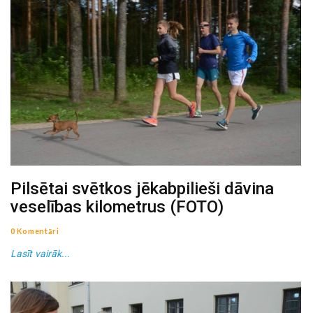
Pilsētai svētkos jēkabpilieši dāvina
veselības kilometrus (FOTO)
0 Komentāri
Lasīt vairāk...