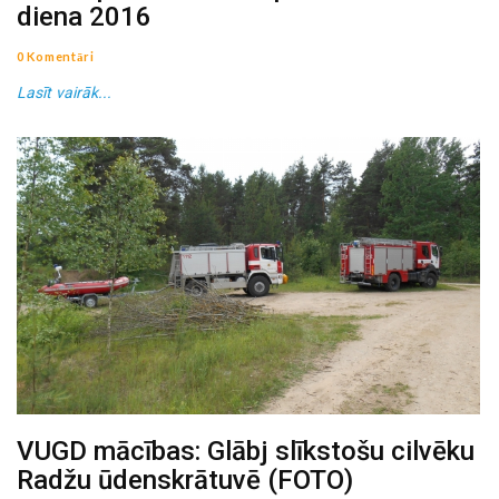
diena 2016
0 Komentāri
Lasīt vairāk...
VUGD mācības: Glābj slīkstošu cilvēku
Radžu ūdenskrātuvē (FOTO)