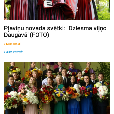
Pļaviņu novada svētki: "Dziesma viļņo
Daugavā"(FOTO)
0 Komentāri
Lasīt vairāk...