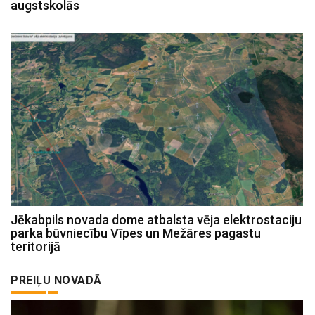
augstskolās
Jēkabpils novada dome atbalsta vēja elektrostaciju
parka būvniecību Vīpes un Mežāres pagastu
teritorijā
PREIĻU NOVADĀ