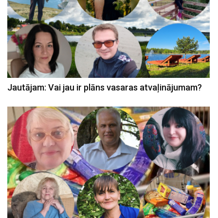
Jautājam: Vai jau ir plāns vasaras atvaļinājumam?