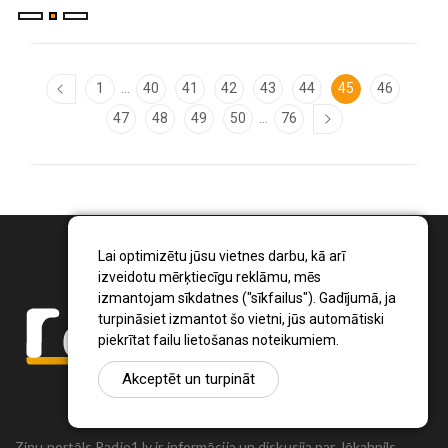
...
1
40
41
42
43
44
45
46
...
47
48
49
50
76
Lai optimizētu jūsu vietnes darbu, kā arī
izveidotu mērķtiecīgu reklāmu, mēs
izmantojam sīkdatnes ("sīkfailus"). Gadījumā, ja
turpināsiet izmantot šo vietni, jūs automātiski
piekrītat failu lietošanas noteikumiem.
Akceptēt un turpināt
Ziņu portāls Radio1.lv ir informācija un diskusija par Jēkabpils