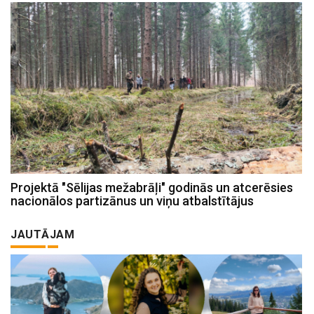
Projektā "Sēlijas mežabrāļi" godinās un atcerēsies
nacionālos partizānus un viņu atbalstītājus
JAUTĀJAM