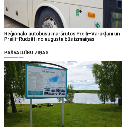
Reģionālo autobusu maršrutos Preiļi–Varakļāni un
Preiļi–Rudzāti no augusta būs izmaiņas
PAŠVALDĪBU ZIŅAS