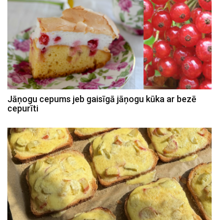
Jāņogu cepums jeb gaisīgā jāņogu kūka ar bezē
cepurīti