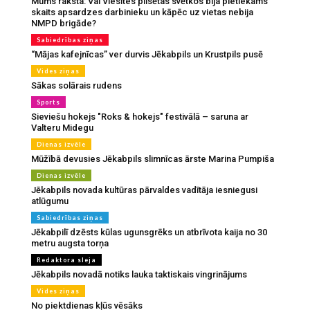
Mums raksta: Vai Viesītes pilsētas svētkos bija pietiekams
skaits apsardzes darbinieku un kāpēc uz vietas nebija
NMPD brigāde?
Sabiedrības ziņas
“Mājas kafejnīcas” ver durvis Jēkabpils un Krustpils pusē
Vides ziņas
Sākas solārais rudens
Sports
Sieviešu hokejs "Roks & hokejs" festivālā – saruna ar
Valteru Midegu
Dienas izvēle
Mūžībā devusies Jēkabpils slimnīcas ārste Marina Pumpiša
Dienas izvēle
Jēkabpils novada kultūras pārvaldes vadītāja iesniegusi
atlūgumu
Sabiedrības ziņas
Jēkabpilī dzēsts kūlas ugunsgrēks un atbrīvota kaija no 30
metru augsta torņa
Redaktora sleja
Jēkabpils novadā notiks lauka taktiskais vingrinājums
Vides ziņas
No piektdienas kļūs vēsāks