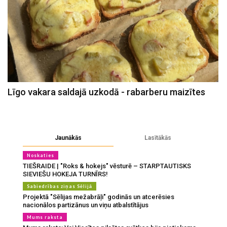
Līgo vakara saldajā uzkodā - rabarberu maizītes
Jaunākās
Lasītākās
Noskaties
TIEŠRAIDE | "Roks & hokejs" vēsturē – STARPTAUTISKS
SIEVIEŠU HOKEJA TURNĪRS!
Sabiedrības ziņas Sēlijā
Projektā "Sēlijas mežabrāļi" godinās un atcerēsies
nacionālos partizānus un viņu atbalstītājus
Mums raksta