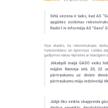
Siltā sezona ir laiks, kad AS “
apgādes sistēmas rekonstrukcij
Radio1.lv informēja AS "Gaso" Sa
Viņa skaidro, ka rekonstrukcijas darb
funkcionēšanu arī ilgtermiņā. Lielākā d
gadījumos nākas rēķināties ar īslaicīgiem
Jēkabpilī maijā GASO veiks hi
mājām Nameja ielā 20, 22 un
pārtraukumu uz divām dien
pārtraukumu māju iedzīvotāji tik
Jūlijā tiks veikta skapjveida g
darbus paveiktu, daudzdzīvok