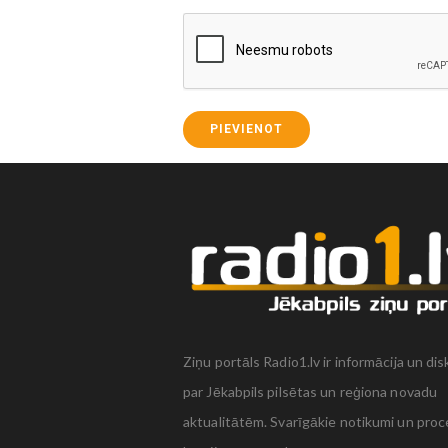
PIEVIENOT
Ziņu portāls Radio1.lv ir informācija un dis
par Jēkabpils pilsētas un reģiona novadu
aktualitātēm. Svarīgākie notikumi un proc