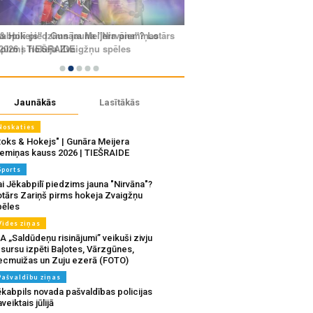
Jaunākās
Lasītākās
Noskaties
Roks & Hokejs" | Gunāra Meijera
iemiņas kauss 2026 | TIEŠRAIDE
Sports
i Jēkabpilī piedzims jauna "Nirvāna"?
otārs Zariņš pirms hokeja Zvaigžņu
pēles
Vides ziņas
A „Saldūdeņu risinājumi” veikuši zivju
sursu izpēti Baļotes, Vārzgūnes,
ecmuižas un Zuju ezerā (FOTO)
Pašvaldību ziņas
ēkabpils novada pašvaldības policijas
veiktais jūlijā