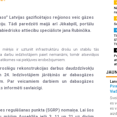
N
r
Gaso” Latvijas gazificētajos reģionos veic gāzes
u. Tādi paredzēti maijā arī Jēkabpilī, portālu
S
biedrisko attiecību speciāliste jana Rubinčika.
T
S
T
u mērķis ir uzturēt infrastruktūru drošu un stabilu tās
aļa darbu iedzīvotājiem paiet nemanāmi, tomēr atsevišķos
Pr
 satiksmes vai piekļuves ierobežojumiem.
a
at
droslēgu rekonstrukcijas darbus daudzdzīvokļu
JAUN
 24. Iedzīvotājiem jārēķinās ar dabasgāzes
ām. Par veicamiem darbiem un dabasgāzes
Lan
Pir
s informēti savlaicīgi.
Via
Svei
es v
es v
āzes regulēšanas punkta (SGRP) nomaiņa. Lai šos
aiz
ļu mājām Auseklīša ielā 3, 11 un 21 uz divām