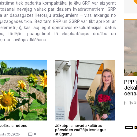
sistēma tiek padarīta kompaktāka: ja ēku GRP var aizņemt
vietošanai nevajag vairāk par dažiem kvadrātmetriem. GRP
īta ar dabasgāzes lietotāju atslēgumiem – viss atkarīgs no
gāzapgādes tīklā. Bez tam GRP un SGRP var tikt aprīkoti ar
elemetriju), kas ļauj iegūt operatīvos ekspluatācijas datus
u, tādējādi paaugstinot tā ekspluatācijas drošību un
ju un avāriju atklāšanu.
Jēkabpiliešus aicina atbalstīt
PPP 
iniciatīvu par finanšu pratību kā
Jēkab
obligātu studiju kursu Latvijas
cenas
augstskolās
julijs 
augusts 04 , 2026
solārais rudens
Jēkabpils novada kultūras
pārvaldes vadītāja iesniegusi
atlūgumu
sts 06 , 2026
0