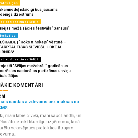
Vides ziņas
ākamnedēļ īslaicīgi būs jaušams
udenīgs dzestrums
Sabiedrības ziņas Sēlijā
usējas mežā sācies festivāls "Sansusī"
Noskaties
IEŠRAIDE | "Roks & hokejs" vēsturē –
TARPTAUTISKS SIEVIEŠU HOKEJA
URNĪRS!
Sabiedrības ziņas Sēlijā
ojektā "Sēlijas mežabrāļi" godinās un
tcerēsies nacionālos partizānus un viņu
balstītājus
ĀKIE KOMENTĀRI
dhi
mais naudas aizdevums bez maksas no
SMS
ki, mani labie cilvēki, mani sauc Landhi, un
ēlos ātri ieteikt likumīgu uzņēmumu, kurā
arētu nekavējoties pieteikties ātrajam
devuma...