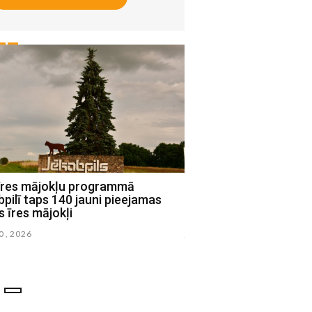
īres mājokļu programmā
Jēkabpils novada dome
pilī taps 140 jauni pieejamas
elektrostaciju parka b
 īres mājokļi
un Mežāres pagastu ter
30 , 2026
julijs 20 , 2026