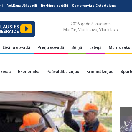
mi
Reklāma Jēkabpilī
Reklāma portālā
Komercavīze Ceturtdiena
2026.gada 8. augusts
Mudīte, Vladislava, Vladislavs
Līvānu novadā
Preiļu novadā
Sēlijā
Latvijā
Mums rakst
 ziņas
Ekonomika
Pašvaldību ziņas
Kriminālziņas
Sport