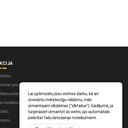
KCIJA
arbība
ntāri portālā
idencialitātes politika
Lai optimizētu jūsu vietnes darbu, kā arī
izveidotu mērķtiecīgu reklāmu, mēs
as kodekss
izmantojam sīkdatnes ("sīkfailus"). Gadījumā, ja
akti
turpināsiet izmantot šo vietni, jūs automātiski
piekrītat failu lietošanas noteikumiem.
 mums