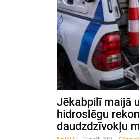
Jēkabpilī maijā 
hidroslēgu rekon
daudzdzīvokļu 
Radio1.lv
--
22 aprilis 2026 --
0 Koment