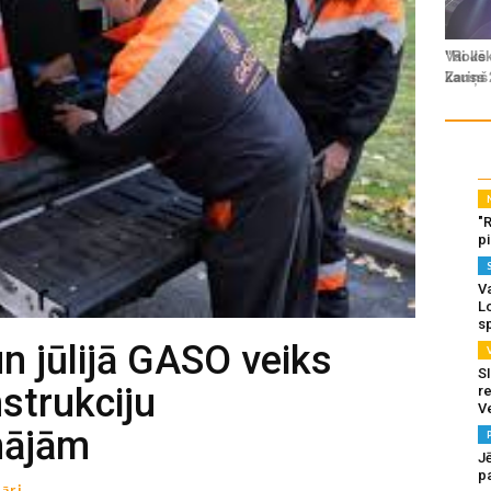
"
p
Va
L
s
un jūlijā GASO veiks
SI
strukciju
re
V
mājām
J
pa
āri