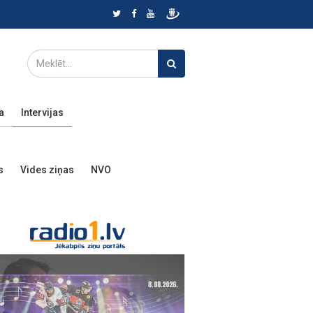
a
Intervijas
s
Vides ziņas
NVO