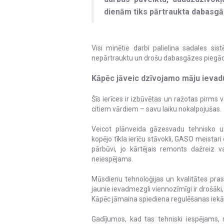
dienām tiks pārtraukta dabas
Visi minētie darbi palielina sadales si
nepārtrauktu un drošu dabasgāzes piegādi
Kāpēc jāveic dzīvojamo māju ievad
Šīs ierīces ir izbūvētas un ražotas pirms
citiem vārdiem – savu laiku nokalpojušas.
Veicot plānveida gāzesvadu tehnisko uz
kopējo tīkla ierīču stāvokli, GASO meistar
pārbūvi, jo kārtējais remonts dažreiz va
neiespējams.
Mūsdienu tehnoloģijas un kvalitātes prasī
jaunie ievadmezgli viennozīmīgi ir drošāk
Kāpēc jāmaina spiediena regulēšanas iekā
Gadījumos, kad tas tehniski iespējams, 