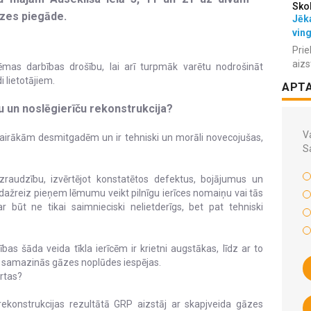
Sko
gāzes piegāde.
Jēka
vin
Prie
aizs
stēmas darbības drošību, lai arī turpmāk varētu nodrošināt
 lietotājiem.
APT
u un noslēgierīču rekonstrukcija?
Va
 vairākām desmitgadēm un ir tehniski un morāli novecojušas,
S
raudzību, izvērtējot konstatētos defektus, bojājumus un
i dažreiz pieņem lēmumu veikt pilnīgu ierīces nomaiņu vai tās
r būt ne tikai saimnieciski nelietderīgs, bet pat tehniski
bas šāda veida tīkla ierīcēm ir krietni augstākas, līdz ar to
i, samazinās gāzes noplūdes iespējas.
rtas?
rekonstrukcijas rezultātā GRP aizstāj ar skapjveida gāzes