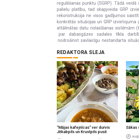
regulēšanas punktu (SGRP). Tādā veidā 
palielu platību, tad skapjveida GRP iz
rekonstrukcija ne visos gadījumos saist
konkrētās situācijas un GRP izvietojuma 
attālinātas datu nolasīšanas sistēmām (t
par dabasgāzes sadales tīkla darbīb
nodrošinot savlaicīgu nestandarta situāci
REDAKTORA SLEJA
“Mājas kafejnīcas” ver durvis
Sākas 
Jēkabpils un Krustpils pusē
augu