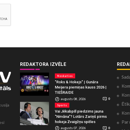
REDAKTORA IZVĒLE
REDA
Noskaties
Sad
"Roks & Hokejs" | Gunāra
Kome
Meijera piemiņas kauss 2026 |
TIEŠRAIDE
Konf
augusts 08 , 2026
0
Ētik
kusija
Sports
Vai Jēkabpilī piedzims jauna
Kont
"Nirvāna"? Lotārs Zariņš pirms
Par
hokeja Zvaigžņu spēles
esi
augusts 07 , 2026
0