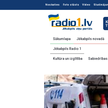
Noskaties
Foto stāsts
Video
Sludināju
Sākumlapa
Jēkabpils novadā
Jēkabpils Radio 1
Kultūra un izglītība
Sabiedrības