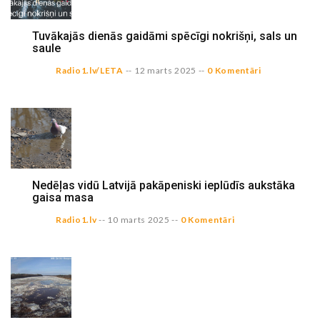
Tuvākajās dienās gaidāmi spēcīgi nokrišņi, sals un
saule
Radio1.lv/LETA
--
12 marts 2025
--
0 Komentāri
Nedēļas vidū Latvijā pakāpeniski ieplūdīs aukstāka
gaisa masa
Radio1.lv
--
10 marts 2025
--
0 Komentāri