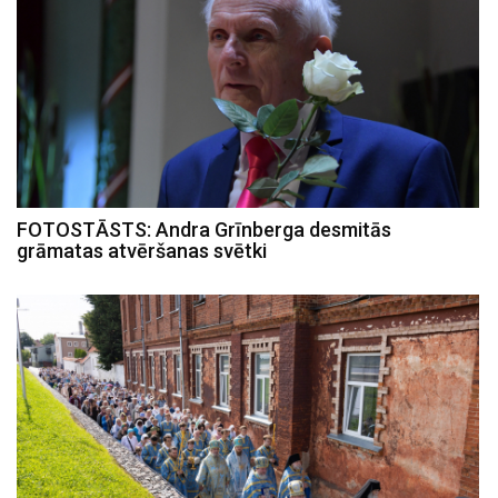
FOTOSTĀSTS: Andra Grīnberga desmitās
grāmatas atvēršanas svētki