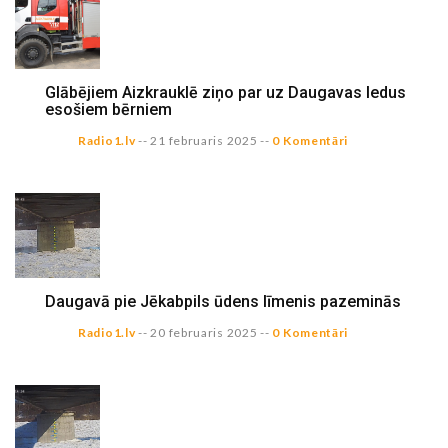
Glābējiem Aizkrauklē ziņo par uz Daugavas ledus
esošiem bērniem
Radio1.lv
--
21 februaris 2025
--
0 Komentāri
Daugavā pie Jēkabpils ūdens līmenis pazeminās
Radio1.lv
--
20 februaris 2025
--
0 Komentāri