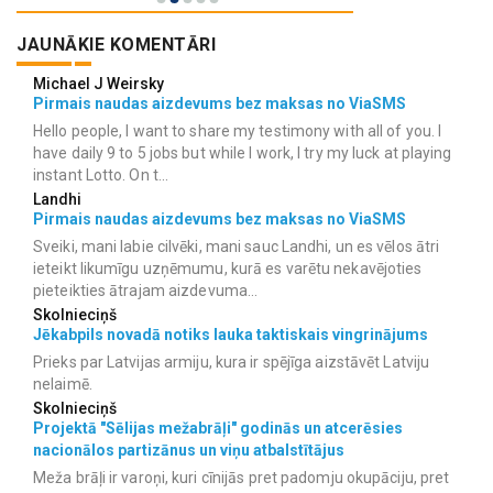
JAUNĀKIE KOMENTĀRI
Michael J Weirsky
Pirmais naudas aizdevums bez maksas no ViaSMS
Hello people, I want to share my testimony with all of you. I
have daily 9 to 5 jobs but while I work, I try my luck at playing
instant Lotto. On t...
Landhi
Pirmais naudas aizdevums bez maksas no ViaSMS
Sveiki, mani labie cilvēki, mani sauc Landhi, un es vēlos ātri
ieteikt likumīgu uzņēmumu, kurā es varētu nekavējoties
pieteikties ātrajam aizdevuma...
Skolnieciņš
Jēkabpils novadā notiks lauka taktiskais vingrinājums
Prieks par Latvijas armiju, kura ir spējīga aizstāvēt Latviju
nelaimē.
Skolnieciņš
Projektā "Sēlijas mežabrāļi" godinās un atcerēsies
nacionālos partizānus un viņu atbalstītājus
Meža brāļi ir varoņi, kuri cīnijās pret padomju okupāciju, pret