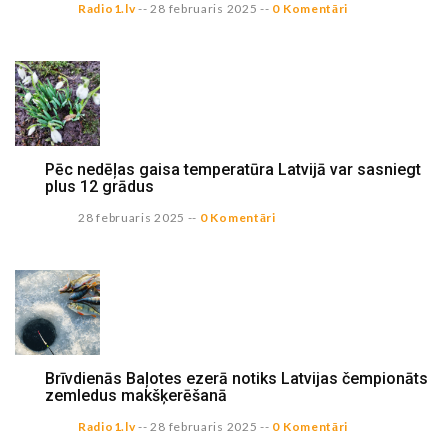
Radio1.lv
--
28 februaris 2025
--
0 Komentāri
Pēc nedēļas gaisa temperatūra Latvijā var sasniegt
plus 12 grādus
28 februaris 2025
--
0 Komentāri
Brīvdienās Baļotes ezerā notiks Latvijas čempionāts
zemledus makšķerēšanā
Radio1.lv
--
28 februaris 2025
--
0 Komentāri