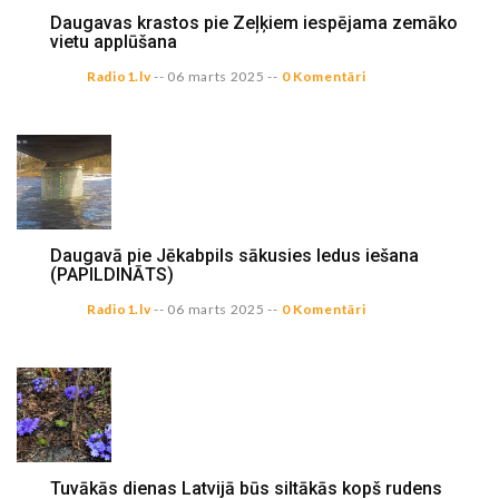
Daugavas krastos pie Zeļķiem iespējama zemāko
vietu applūšana
Radio1.lv
--
06 marts 2025
--
0 Komentāri
Daugavā pie Jēkabpils sākusies ledus iešana
(PAPILDINĀTS)
Radio1.lv
--
06 marts 2025
--
0 Komentāri
Tuvākās dienas Latvijā būs siltākās kopš rudens