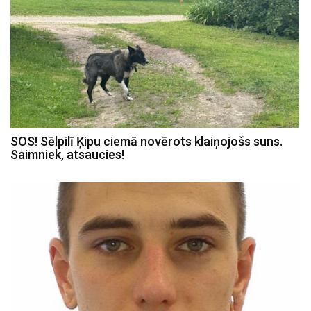
SOS! Sēlpilī Ķipu ciemā novērots klaiņojošs suns.
Saimniek, atsaucies!