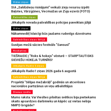
Vides ziņas
SIA „Saldūdeņu risinājumi” veikuši zivju resursu izpēti
Baļotes, Vārzgūnes, Vecmuižas un Zuju ezerā (FOTO)
Pašvaldību ziņas
Jēkabpils novada pašvaldības policijas paveiktais jūlijā
Vides ziņas
Nākamnedēļ īslaicīgi būs jaušams rudenīgs dzestrums
Sabiedrības ziņas Sēlijā
Susējas mežā sācies festivāls "Sansusī"
Noskaties
TIEŠRAIDE | "Roks & hokejs" vēsturē – STARPTAUTISKS
SIEVIEŠU HOKEJA TURNĪRS!
Jēkabpils Radio 1 ziņas
Jēkabpils Radio1 ziņas 2026.gada 6.augustā
Sabiedrības ziņas Sēlijā
Projektā "Sēlijas mežabrāļi" godinās un atcerēsies
nacionālos partizānus un viņu atbalstītājus
Dienas izvēle
Mums raksta: Vai Viesītes pilsētas svētkos bija pietiekams
skaits apsardzes darbinieku un kāpēc uz vietas nebija
NMPD brigāde?