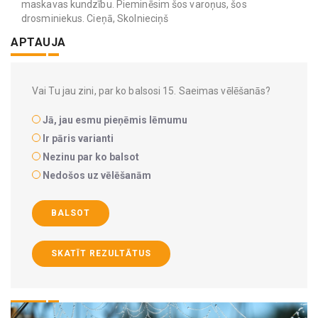
maskavas kundzību. Pieminēsim šos varoņus, šos
drosminiekus. Cieņā, Skolnieciņš
APTAUJA
Vai Tu jau zini, par ko balsosi 15. Saeimas vēlēšanās?
Jā, jau esmu pieņēmis lēmumu
Ir pāris varianti
Nezinu par ko balsot
Nedošos uz vēlēšanām
BALSOT
SKATĪT REZULTĀTUS