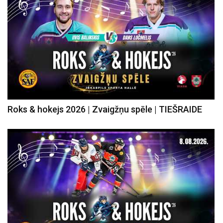
Roks & hokejs 2026 | Zvaigžņu spēle | TIEŠRAIDE