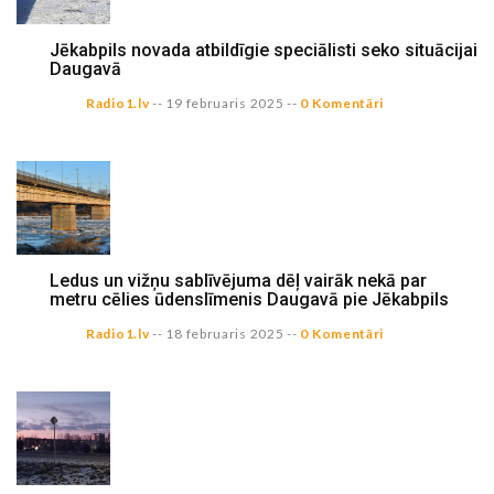
Jēkabpils novada atbildīgie speciālisti seko situācijai
Daugavā
Radio1.lv
--
19 februaris 2025
--
0 Komentāri
Ledus un vižņu sablīvējuma dēļ vairāk nekā par
metru cēlies ūdenslīmenis Daugavā pie Jēkabpils
Radio1.lv
--
18 februaris 2025
--
0 Komentāri