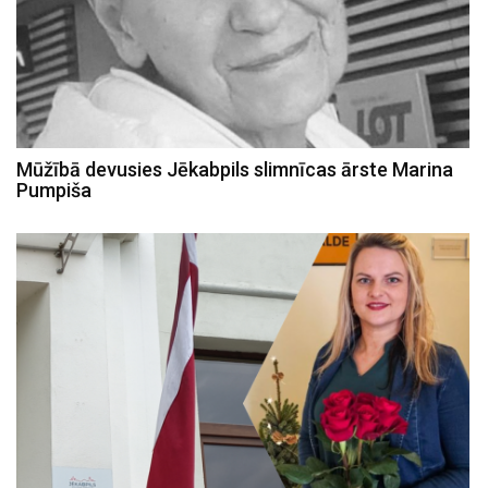
Mūžībā devusies Jēkabpils slimnīcas ārste Marina
Pumpiša