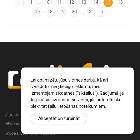
...
1
10
11
12
13
14
15
16
...
17
18
19
20
131
Lai optimizētu jūsu vietnes darbu, kā arī
izveidotu mērķtiecīgu reklāmu, mēs
izmantojam sīkdatnes ("sīkfailus"). Gadījumā, ja
turpināsiet izmantot šo vietni, jūs automātiski
piekrītat failu lietošanas noteikumiem.
Ziņu portāls Radio1.lv ir informācija un diskusija par Jēkabpils
Akceptēt un turpināt
pilsētas un reģiona novadu aktualitātēm. Svarīgākie notikumi un
procesi Latvijā un pasaulē.