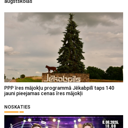
augstskolās
PPP īres mājokļu programmā Jēkabpilī taps 140
jauni pieejamas cenas īres mājokļi
NOSKATIES