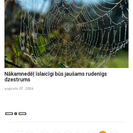
Nākamnedēļ īslaicīgi būs jaušams rudenīgs
N
dzestrums
au
augusts 07 , 2026