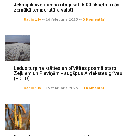
Jēkabpilī svētdienas rītā plkst. 6.00 fiksēta trešā
zemākā temperatūra valstī
Radio1.lv
--
16 februaris 2025
--
0 Komentāri
Ledus turpina krāties un blīvēties posmā starp
Zeļķiem un Pļaviņām - augšpus Aiviekstes grīvas
(FOTO)
Radio1.lv
--
15 februaris 2025
--
0 Komentāri