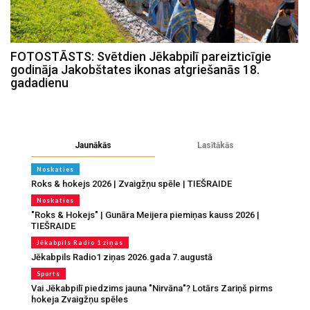
FOTOSTĀSTS: Svētdien Jēkabpilī pareizticīgie
godināja Jakobštates ikonas atgriešanās 18.
gadadienu
Jaunākās
Lasītākās
Noskaties
Roks & hokejs 2026 | Zvaigžņu spēle | TIEŠRAIDE
Noskaties
"Roks & Hokejs" | Gunāra Meijera piemiņas kauss 2026 |
TIEŠRAIDE
Jēkabpils Radio 1 ziņas
Jēkabpils Radio1 ziņas 2026.gada 7.augustā
Sports
Vai Jēkabpilī piedzims jauna "Nirvāna"? Lotārs Zariņš pirms
hokeja Zvaigžņu spēles