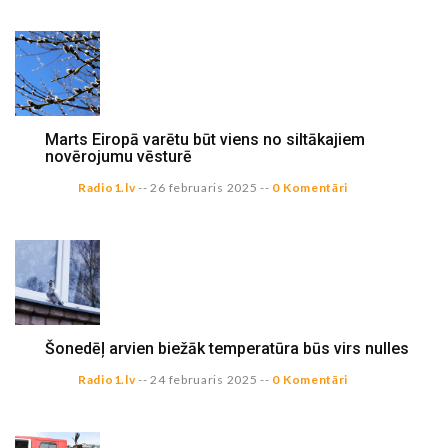
Marts Eiropā varētu būt viens no siltākajiem
novērojumu vēsturē
Radio1.lv
--
26 februaris 2025
--
0 Komentāri
Šonedēļ arvien biežāk temperatūra būs virs nulles
Radio1.lv
--
24 februaris 2025
--
0 Komentāri