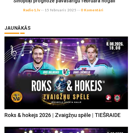
Sinoptiķi prognozē pavasarīgu februāra nogali
Radio1.lv
--
15 februaris 2025
--
0 Komentāri
JAUNĀKĀS
Roks & hokejs 2026 | Zvaigžņu spēle | TIEŠRAIDE