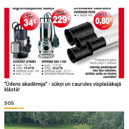
"Ūdens akadēmija" - sūkņi un caurules visplašākajā
klāstā!
SOS