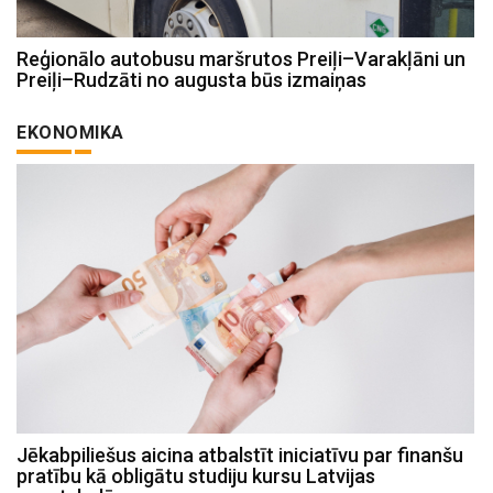
Reģionālo autobusu maršrutos Preiļi–Varakļāni un
Preiļi–Rudzāti no augusta būs izmaiņas
EKONOMIKA
Jēkabpiliešus aicina atbalstīt iniciatīvu par finanšu
pratību kā obligātu studiju kursu Latvijas