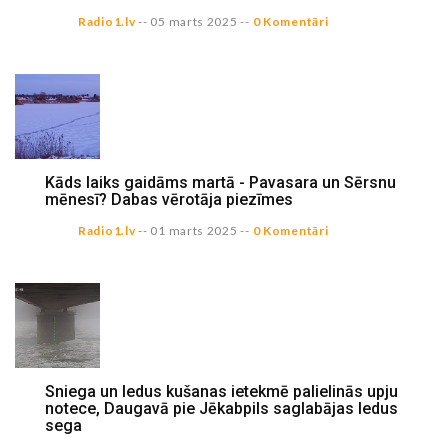
Radio1.lv
--
05 marts 2025
--
0 Komentāri
Kāds laiks gaidāms martā - Pavasara un Sērsnu
mēnesī? Dabas vērotāja piezīmes
Radio1.lv
--
01 marts 2025
--
0 Komentāri
Sniega un ledus kušanas ietekmē palielinās upju
notece, Daugavā pie Jēkabpils saglabājas ledus
sega