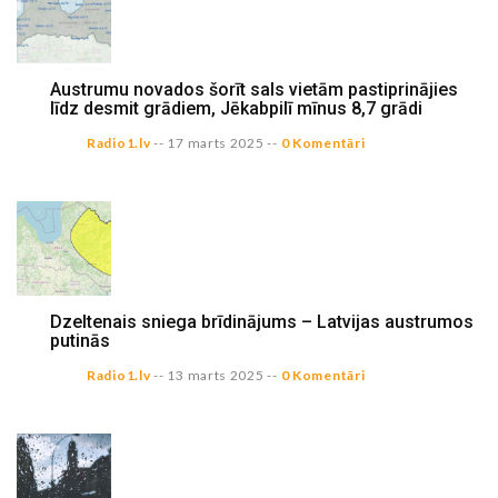
Austrumu novados šorīt sals vietām pastiprinājies
līdz desmit grādiem, Jēkabpilī mīnus 8,7 grādi
Radio1.lv
--
17 marts 2025
--
0 Komentāri
Dzeltenais sniega brīdinājums – Latvijas austrumos
putinās
Radio1.lv
--
13 marts 2025
--
0 Komentāri