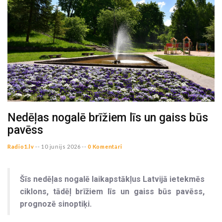
Nedēļas nogalē brīžiem līs un gaiss būs
pavēss
Radio1.lv
--
10 junijs 2026 --
0 Komentāri
Šīs nedēļas nogalē laikapstākļus Latvijā ietekmēs
ciklons, tādēļ brīžiem līs un gaiss būs pavēss,
prognozē sinoptiķi.