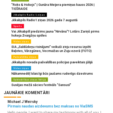
"Roks & Hokejs" | Gunāra Meijera piemiņas kauss 2026 |
TIEŠRAIDE
Jēkabpils Radio 1 ziņas
Jēkabpils Radio1 ziņas 2026.gada 7.augustā
Sports
Vai Jēkabpilī piedzims jauna "Nirvāna"? Lotārs Zariņš pirms
hokeja Zvaigžņu spēles
Vides ziņas
SIA „Saldūdeņu risinājumi” veikuši zivju resursu izpēti
Baļotes, Vārzgūnes, Vecmuižas un Zuju ezerā (FOTO)
Pašvaldību ziņas
Jēkabpils novada pašvaldības policijas paveiktais jūlijā
Vides ziņas
Nākamnedēļ īslaicīgi būs jaušams rudenīgs dzestrums
Sabiedrības ziņas Sēlijā
Susējas mežā sācies festivāls "Sansusī"
JAUNĀKIE KOMENTĀRI
Michael J Weirsky
Pirmais naudas aizdevums bez maksas no ViaSMS
Hello people, I want to share my testimony with all of you. I