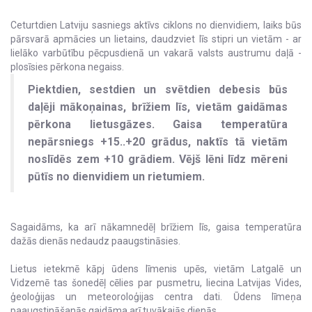
Ceturtdien Latviju sasniegs aktīvs ciklons no dienvidiem, laiks būs
pārsvarā apmācies un lietains, daudzviet līs stipri un vietām - ar
lielāko varbūtību pēcpusdienā un vakarā valsts austrumu daļā -
plosīsies pērkona negaiss.
Piektdien, sestdien un svētdien debesis būs
daļēji mākoņainas, brīžiem līs, vietām gaidāmas
pērkona lietusgāzes. Gaisa temperatūra
nepārsniegs +15..+20 grādus, naktīs tā vietām
noslīdēs zem +10 grādiem. Vējš lēni līdz mēreni
pūtīs no dienvidiem un rietumiem.
Sagaidāms, ka arī nākamnedēļ brīžiem līs, gaisa temperatūra
dažās dienās nedaudz paaugstināsies.
Lietus ietekmē kāpj ūdens līmenis upēs, vietām Latgalē un
Vidzemē tas šonedēļ cēlies par pusmetru, liecina Latvijas Vides,
ģeoloģijas un meteoroloģijas centra dati. Ūdens līmeņa
paaugstināšanās gaidāma arī tuvākajās dienās.