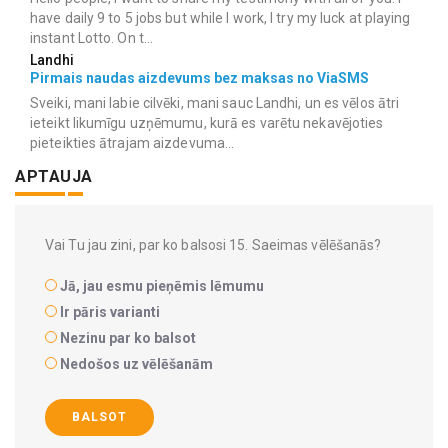
have daily 9 to 5 jobs but while I work, I try my luck at playing
instant Lotto. On t...
Landhi
Pirmais naudas aizdevums bez maksas no ViaSMS
Sveiki, mani labie cilvēki, mani sauc Landhi, un es vēlos ātri
ieteikt likumīgu uzņēmumu, kurā es varētu nekavējoties
pieteikties ātrajam aizdevuma...
APTAUJA
Vai Tu jau zini, par ko balsosi 15. Saeimas vēlēšanās?
Jā, jau esmu pieņēmis lēmumu
Ir pāris varianti
Nezinu par ko balsot
Nedošos uz vēlēšanām
BALSOT