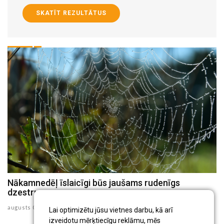
SKATĪT REZULTĀTUS
Nākamnedēļ īslaicīgi būs jaušams rudenīgs
N
dzestrums
au
augusts 07 , 2026
Lai optimizētu jūsu vietnes darbu, kā arī
izveidotu mērķtiecīgu reklāmu, mēs