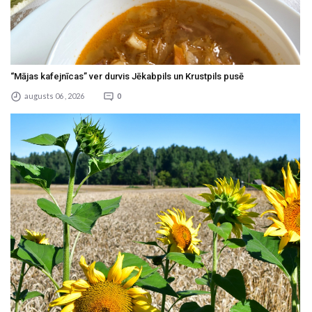
“Mājas kafejnīcas” ver durvis Jēkabpils un Krustpils pusē
augusts 06 , 2026
0