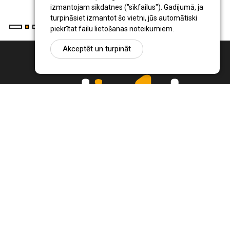
izmantojam sīkdatnes ("sīkfailus"). Gadījumā, ja
turpināsiet izmantot šo vietni, jūs automātiski
piekrītat failu lietošanas noteikumiem.
Akceptēt un turpināt
Ziņu portāls Radio1.lv ir informācija un diskusija par Jēkabpils
pilsētas un reģiona novadu aktualitātēm. Svarīgākie notikumi un
procesi Latvijā un pasaulē.