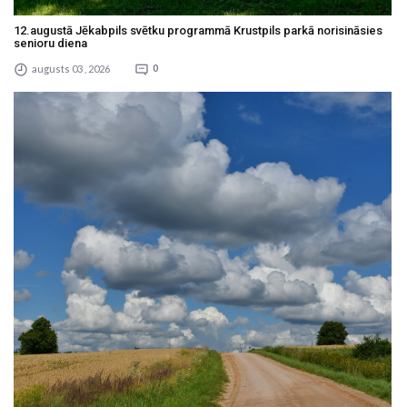
12.augustā Jēkabpils svētku programmā Krustpils parkā norisināsies
senioru diena
augusts 03 , 2026
0