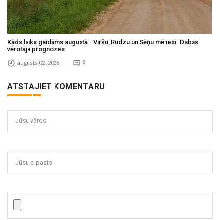
Kāds laiks gaidāms augustā - Viršu, Rudzu un Sēņu mēnesī. Dabas
vērotāja prognozes
augusts 02 , 2026
0
ATSTĀJIET KOMENTĀRU
Jūsu vārds:
Jūsu e-pasts