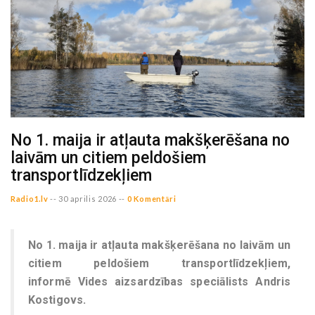
No 1. maija ir atļauta makšķerēšana no
laivām un citiem peldošiem
transportlīdzekļiem
Radio1.lv
--
30 aprilis 2026 --
0 Komentāri
No 1. maija ir atļauta makšķerēšana no laivām un
citiem peldošiem transportlīdzekļiem,
informē Vides aizsardzības speciālists Andris
Kostigovs.