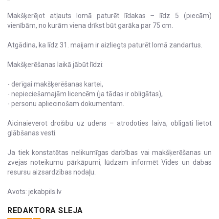
Makšķerējot atļauts lomā paturēt līdakas – līdz 5 (piecām)
vienībām, no kurām viena drīkst būt garāka par 75 cm.
Atgādina, ka līdz 31. maijam ir aizliegts paturēt lomā zandartus.
Makšķerēšanas laikā jābūt līdzi:
- derīgai makšķerēšanas kartei,
- nepieciešamajām licencēm (ja tādas ir obligātas),
- personu apliecinošam dokumentam.
Aicinaievērot drošību uz ūdens – atrodoties laivā, obligāti lietot
glābšanas vesti.
Ja tiek konstatētas nelikumīgas darbības vai makšķerēšanas un
zvejas noteikumu pārkāpumi, lūdzam informēt Vides un dabas
resursu aizsardzības nodaļu.
Avots: jekabpils.lv
REDAKTORA SLEJA