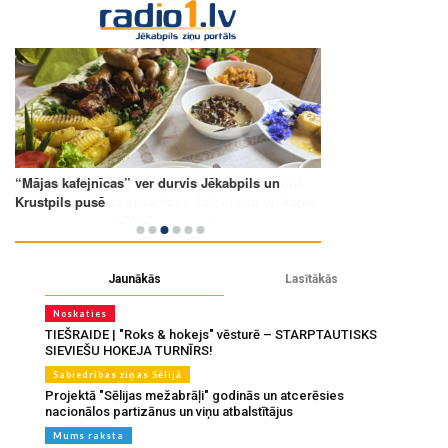
Jaunākās
Lasītākās
Noskaties
TIEŠRAIDE | "Roks & hokejs" vēsturē – STARPTAUTISKS
SIEVIEŠU HOKEJA TURNĪRS!
Sabiedrības ziņas Sēlijā
Projektā "Sēlijas mežabrāļi" godinās un atcerēsies
nacionālos partizānus un viņu atbalstītājus
Mums raksta