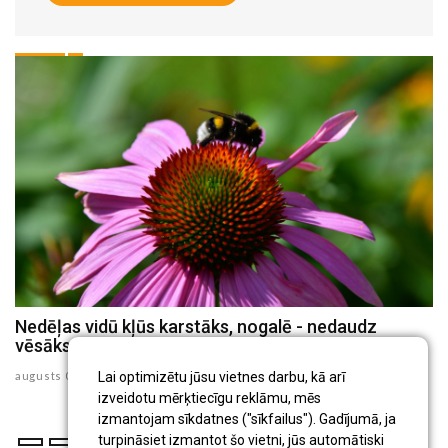
Nedēļas vidū kļūs karstāks, nogalē - nedaudz
vēsāks
augusts 03 , 2026
Lai optimizētu jūsu vietnes darbu, kā arī
izveidotu mērķtiecīgu reklāmu, mēs
izmantojam sīkdatnes ("sīkfailus"). Gadījumā, ja
turpināsiet izmantot šo vietni, jūs automātiski