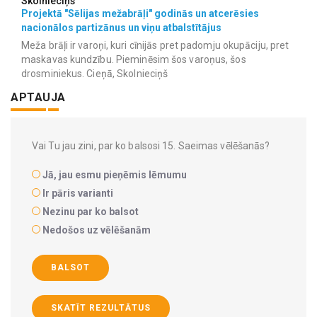
Skolnieciņš
Projektā "Sēlijas mežabrāļi" godinās un atcerēsies
nacionālos partizānus un viņu atbalstītājus
Meža brāļi ir varoņi, kuri cīnijās pret padomju okupāciju, pret
maskavas kundzību. Pieminēsim šos varoņus, šos
drosminiekus. Cieņā, Skolnieciņš
APTAUJA
Vai Tu jau zini, par ko balsosi 15. Saeimas vēlēšanās?
Jā, jau esmu pieņēmis lēmumu
Ir pāris varianti
Nezinu par ko balsot
Nedošos uz vēlēšanām
BALSOT
SKATĪT REZULTĀTUS