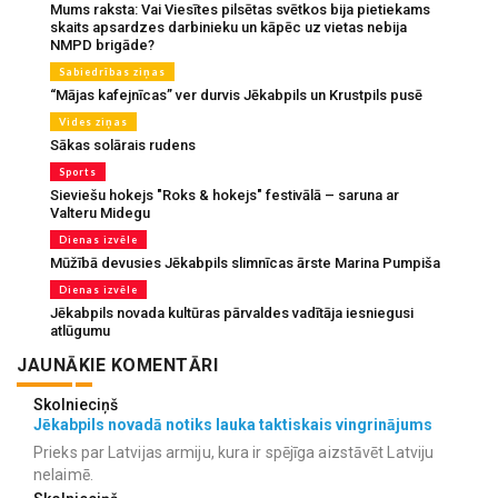
Mums raksta: Vai Viesītes pilsētas svētkos bija pietiekams
skaits apsardzes darbinieku un kāpēc uz vietas nebija
NMPD brigāde?
Sabiedrības ziņas
“Mājas kafejnīcas” ver durvis Jēkabpils un Krustpils pusē
Vides ziņas
Sākas solārais rudens
Sports
Sieviešu hokejs "Roks & hokejs" festivālā – saruna ar
Valteru Midegu
Dienas izvēle
Mūžībā devusies Jēkabpils slimnīcas ārste Marina Pumpiša
Dienas izvēle
Jēkabpils novada kultūras pārvaldes vadītāja iesniegusi
atlūgumu
JAUNĀKIE KOMENTĀRI
Skolnieciņš
Jēkabpils novadā notiks lauka taktiskais vingrinājums
Prieks par Latvijas armiju, kura ir spējīga aizstāvēt Latviju
nelaimē.