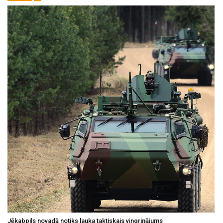
Jēkabpils novadā notiks lauka taktiskais vingrinājums