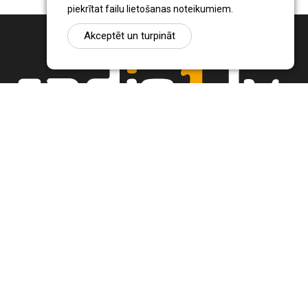
piekrītat failu lietošanas noteikumiem.
Akceptēt un turpināt
Ziņu portāls Radio1.lv ir informācija un diskusija par Jēkabpils
pilsētas un reģiona novadu aktualitātēm. Svarīgākie notikumi un
procesi Latvijā un pasaulē.
+371 22 320 220
zinas@radio1.lv