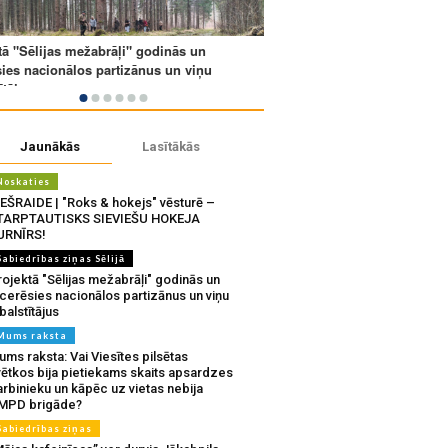
Jaunākās
Lasītākās
Noskaties
IEŠRAIDE | "Roks & hokejs" vēsturē –
TARPTAUTISKS SIEVIEŠU HOKEJA
URNĪRS!
Sabiedrības ziņas Sēlijā
ojektā "Sēlijas mežabrāļi" godinās un
tcerēsies nacionālos partizānus un viņu
balstītājus
Mums raksta
ms raksta: Vai Viesītes pilsētas
vētkos bija pietiekams skaits apsardzes
rbinieku un kāpēc uz vietas nebija
MPD brigāde?
Sabiedrības ziņas