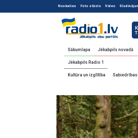
Noskaties
Foto stāsts
Video
Sludināju
Sākumlapa
Jēkabpils novadā
Jēkabpils Radio 1
Kultūra un izglītība
Sabiedrības