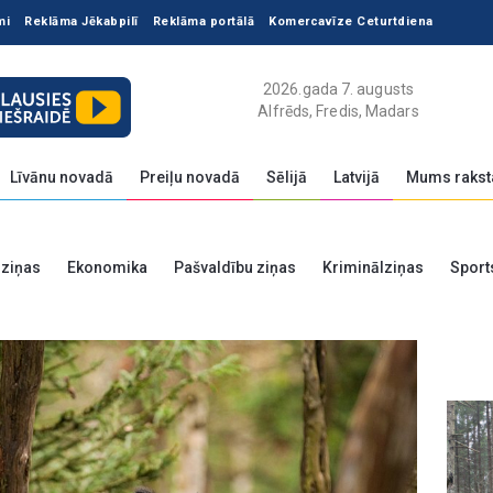
mi
Reklāma Jēkabpilī
Reklāma portālā
Komercavīze Ceturtdiena
2026.gada 7. augusts
Alfrēds, Fredis, Madars
Līvānu novadā
Preiļu novadā
Sēlijā
Latvijā
Mums rakst
 ziņas
Ekonomika
Pašvaldību ziņas
Kriminālziņas
Sport