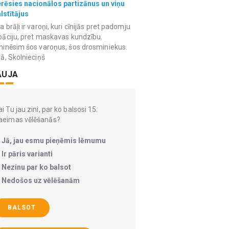
erēsies nacionālos partizānus un viņu
lstītājus
 brāļi ir varoņi, kuri cīnijās pret padomju
āciju, pret maskavas kundzību.
inēsim šos varoņus, šos drosminiekus.
ā, Skolnieciņš
AUJA
i Tu jau zini, par ko balsosi 15.
aeimas vēlēšanās?
Jā, jau esmu pieņēmis lēmumu
Ir pāris varianti
Nezinu par ko balsot
Nedošos uz vēlēšanām
BALSOT