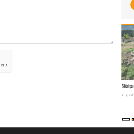
Sākas solārais rudens
No pi
augusts 06 , 2026
august