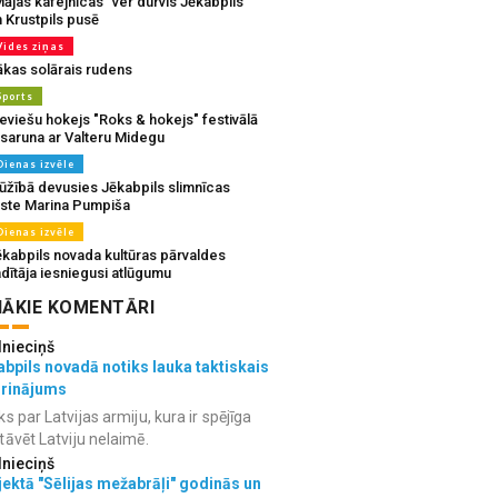
ājas kafejnīcas” ver durvis Jēkabpils
 Krustpils pusē
Vides ziņas
ākas solārais rudens
Sports
eviešu hokejs "Roks & hokejs" festivālā
 saruna ar Valteru Midegu
Dienas izvēle
ūžībā devusies Jēkabpils slimnīcas
rste Marina Pumpiša
Dienas izvēle
ēkabpils novada kultūras pārvaldes
dītāja iesniegusi atlūgumu
ĀKIE KOMENTĀRI
lnieciņš
bpils novadā notiks lauka taktiskais
grinājums
ks par Latvijas armiju, kura ir spējīga
tāvēt Latviju nelaimē.
lnieciņš
ektā "Sēlijas mežabrāļi" godinās un