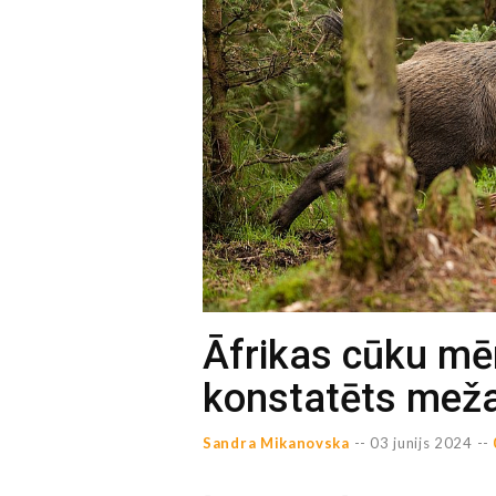
Āfrikas cūku mē
konstatēts meža
Sandra Mikanovska
--
03 junijs 2024 --