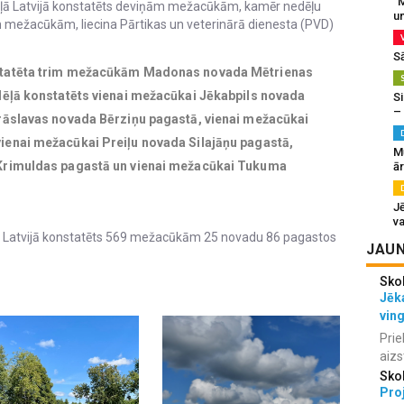
“M
ēļā Latvijā konstatēts deviņām mežacūkām, kamēr nedēļu
un
m mežacūkām, liecina Pārtikas un veterinārā dienesta (PVD)
S
statēta trim mežacūkām Madonas novada Mētrienas
dēļā konstatēts vienai mežacūkai Jēkabpils novada
Si
–
rāslavas novada Bērziņu pagastā, vienai mežacūkai
ienai mežacūkai Preiļu novada Silajāņu pagastā,
M
Krimuldas pagastā un vienai mežacūkai Tukuma
ā
J
va
 Latvijā konstatēts 569 mežacūkām 25 novadu 86 pagastos
JAUN
Sko
Jēka
vin
Prie
aizs
Sko
Proj