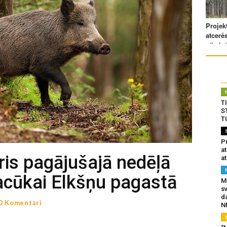
T
S
T
Pr
a
ris pagājušajā nedēļā
at
cūkai Elkšņu pagastā
Mu
s
da
0 Komentāri
N