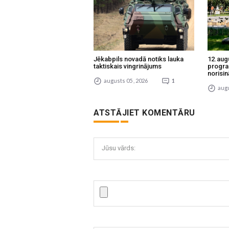
Jēkabpils novadā notiks lauka
12.aug
taktiskais vingrinājums
progra
norisin
augusts 05 , 2026
1
augu
ATSTĀJIET KOMENTĀRU
Jūsu vārds: