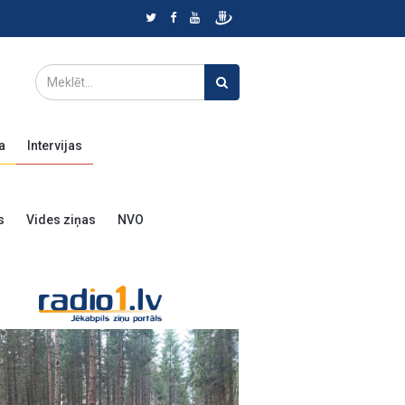
a
Intervijas
s
Vides ziņas
NVO