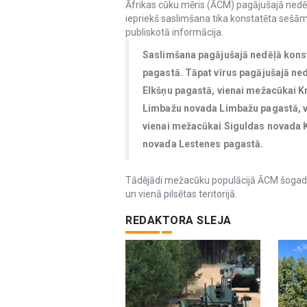
Āfrikas cūku mēris (ĀCM) pagājušajā ned
iepriekš saslimšana tika konstatēta sešā
publiskotā informācija.
Saslimšana pagājušajā nedēļā kon
pagastā. Tāpat vīrus pagājušajā ne
Elkšņu pagastā, vienai mežacūkai K
Limbažu novada Limbažu pagastā, v
vienai mežacūkai Siguldas novada 
novada Lestenes pagastā.
Tādējādi mežacūku populācijā ĀCM šogad
un vienā pilsētas teritorijā.
REDAKTORA SLEJA