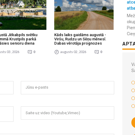
atc
atba
Meža
okup
Piem
Cieņ
ustā Jēkabpils svētku
Kāds laiks gaidāms augustā -
mmā Krustpils parkā
Viršu, Rudzu un Sēņu mēnesī.
āsies senioru diena
Dabas vērotāja prognozes
APT
sts 03 , 2026
0
augusts 02 , 2026
0
Va
S
Jūsu e-pasts
Saite uz video (Youtube,Vimeo)