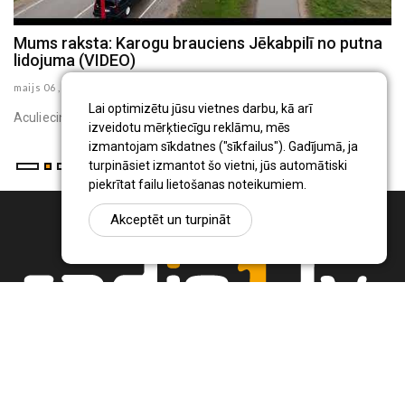
Mums raksta: Karogu brauciens Jēkabpilī no putna
J
lidojuma (VIDEO)
p
maijs 06 , 2025
ma
K
Lai optimizētu jūsu vietnes darbu, kā arī
Aculiecinieka -Inita Kronberga -video
izveidotu mērķtiecīgu reklāmu, mēs
izmantojam sīkdatnes ("sīkfailus"). Gadījumā, ja
turpināsiet izmantot šo vietni, jūs automātiski
piekrītat failu lietošanas noteikumiem.
Akceptēt un turpināt
Ziņu portāls Radio1.lv ir informācija un diskusija par Jēkabpils