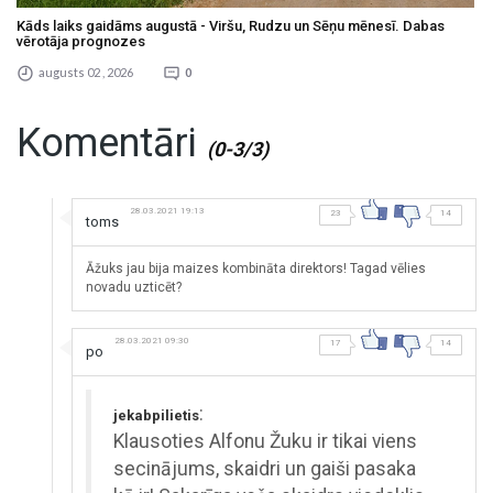
Kāds laiks gaidāms augustā - Viršu, Rudzu un Sēņu mēnesī. Dabas
vērotāja prognozes
augusts 02 , 2026
0
Komentāri
(0-3/3)
28.03.2021 19:13
23
14
toms
Āžuks jau bija maizes kombināta direktors! Tagad vēlies
novadu uzticēt?
28.03.2021 09:30
17
14
po
:
jekabpilietis
Klausoties Alfonu Žuku ir tikai viens
secinājums, skaidri un gaiši pasaka