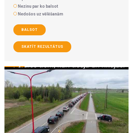
Nezinu par ko balsot
Nedošos uz vēlēšanām
BALSOT
SKATĪT REZULTĀTUS