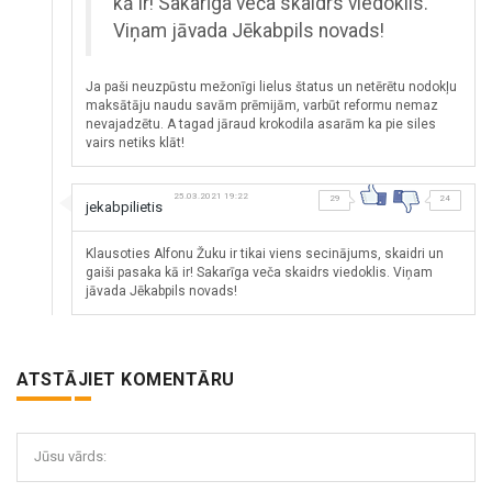
kā ir! Sakarīga veča skaidrs viedoklis.
Viņam jāvada Jēkabpils novads!
Ja paši neuzpūstu mežonīgi lielus štatus un netērētu nodokļu
maksātāju naudu savām prēmijām, varbūt reformu nemaz
nevajadzētu. A tagad jāraud krokodila asarām ka pie siles
vairs netiks klāt!
25.03.2021 19:22
29
24
jekabpilietis
Klausoties Alfonu Žuku ir tikai viens secinājums, skaidri un
gaiši pasaka kā ir! Sakarīga veča skaidrs viedoklis. Viņam
jāvada Jēkabpils novads!
ATSTĀJIET KOMENTĀRU
Jūsu vārds: