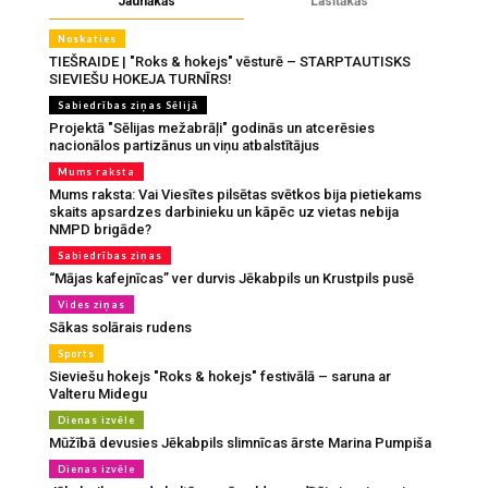
Jaunākās
Lasītākās
Noskaties
TIEŠRAIDE | "Roks & hokejs" vēsturē – STARPTAUTISKS
SIEVIEŠU HOKEJA TURNĪRS!
Sabiedrības ziņas Sēlijā
Projektā "Sēlijas mežabrāļi" godinās un atcerēsies
nacionālos partizānus un viņu atbalstītājus
Mums raksta
Mums raksta: Vai Viesītes pilsētas svētkos bija pietiekams
skaits apsardzes darbinieku un kāpēc uz vietas nebija
NMPD brigāde?
Sabiedrības ziņas
“Mājas kafejnīcas” ver durvis Jēkabpils un Krustpils pusē
Vides ziņas
Sākas solārais rudens
Sports
Sieviešu hokejs "Roks & hokejs" festivālā – saruna ar
Valteru Midegu
Dienas izvēle
Mūžībā devusies Jēkabpils slimnīcas ārste Marina Pumpiša
Dienas izvēle