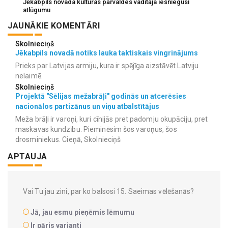
Jēkabpils novada kultūras pārvaldes vadītāja iesniegusi
atlūgumu
JAUNĀKIE KOMENTĀRI
Skolnieciņš
Jēkabpils novadā notiks lauka taktiskais vingrinājums
Prieks par Latvijas armiju, kura ir spējīga aizstāvēt Latviju
nelaimē.
Skolnieciņš
Projektā "Sēlijas mežabrāļi" godinās un atcerēsies
nacionālos partizānus un viņu atbalstītājus
Meža brāļi ir varoņi, kuri cīnijās pret padomju okupāciju, pret
maskavas kundzību. Pieminēsim šos varoņus, šos
drosminiekus. Cieņā, Skolnieciņš
APTAUJA
Vai Tu jau zini, par ko balsosi 15. Saeimas vēlēšanās?
Jā, jau esmu pieņēmis lēmumu
Ir pāris varianti