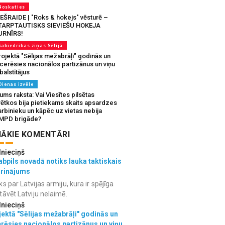
Noskaties
IEŠRAIDE | "Roks & hokejs" vēsturē –
TARPTAUTISKS SIEVIEŠU HOKEJA
URNĪRS!
Sabiedrības ziņas Sēlijā
ojektā "Sēlijas mežabrāļi" godinās un
tcerēsies nacionālos partizānus un viņu
balstītājus
Dienas izvēle
ms raksta: Vai Viesītes pilsētas
vētkos bija pietiekams skaits apsardzes
rbinieku un kāpēc uz vietas nebija
MPD brigāde?
ĀKIE KOMENTĀRI
lnieciņš
bpils novadā notiks lauka taktiskais
grinājums
ks par Latvijas armiju, kura ir spējīga
tāvēt Latviju nelaimē.
lnieciņš
ektā "Sēlijas mežabrāļi" godinās un
erēsies nacionālos partizānus un viņu