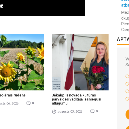
atba
Meža
okup
Piem
Cieņ
APT
Va
S
solārais rudens
Jēkabpils novada kultūras
pārvaldes vadītāja iesniegusi
atlūgumu
sts 06 , 2026
0
augusts 05 , 2026
0