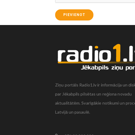
PIEVIENOT
Ziņu portāls Radio1.lv ir informācija un dis
par Jēkabpils pilsētas un reģiona novadu
aktualitātēm. Svarīgākie notikumi un proc
Latvijā un pasaulē.