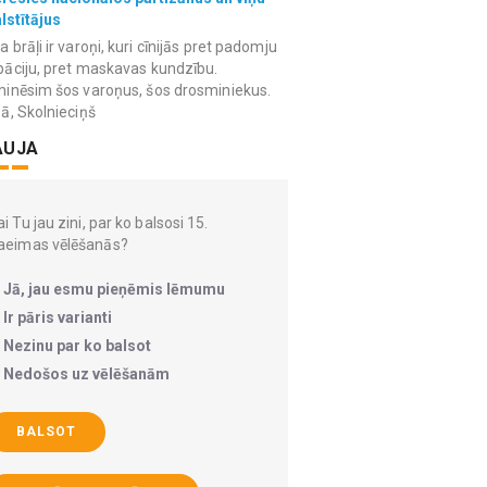
lstītājus
 brāļi ir varoņi, kuri cīnijās pret padomju
āciju, pret maskavas kundzību.
inēsim šos varoņus, šos drosminiekus.
ā, Skolnieciņš
AUJA
i Tu jau zini, par ko balsosi 15.
aeimas vēlēšanās?
Jā, jau esmu pieņēmis lēmumu
Ir pāris varianti
Nezinu par ko balsot
Nedošos uz vēlēšanām
BALSOT