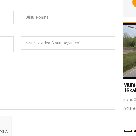
Jūsu e-pasts
Saite uz video (Youtube,Vimeo)
Salvja Stradiņa piemiņas spēle 2025
Mums
Jēkab
oktobris 11 , 2025
maijs 
Piemiņas spēli, kas veltīta cilvēkiem, kuri bijuši
Aculie
cieši saistīti ar HK Madona. Šī spēle notiek par
godu: Salvim Stradiņam Iva...