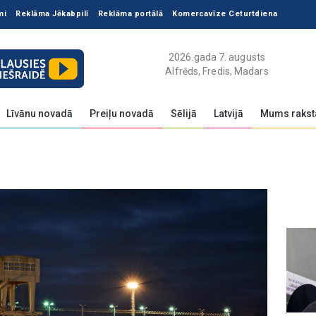
mi
Reklāma Jēkabpilī
Reklāma portālā
Komercavīze Ceturtdiena
2026.gada 7. augusts
Alfrēds, Fredis, Madars
Līvānu novadā
Preiļu novadā
Sēlijā
Latvijā
Mums rakst