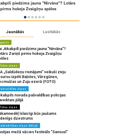
Jaunākās
Lasītākās
Sports
i Jēkabpilī piedzims jauna "Nirvāna"?
otārs Zariņš pirms hokeja Zvaigžņu
pēles
Vides ziņas
A „Saldūdeņu risinājumi” veikuši zivju
sursu izpēti Baļotes, Vārzgūnes,
ecmuižas un Zuju ezerā (FOTO)
Pašvaldību ziņas
ēkabpils novada pašvaldības policijas
veiktais jūlijā
Vides ziņas
ākamnedēļ īslaicīgi būs jaušams
udenīgs dzestrums
Sabiedrības ziņas Sēlijā
usējas mežā sācies festivāls "Sansusī"