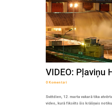
VIDEO: Pļaviņu 
0 Komentāri
Svētdien, 12. marta vakarā tika atvēr
video, kurā fiksēts šis krāšņais noti