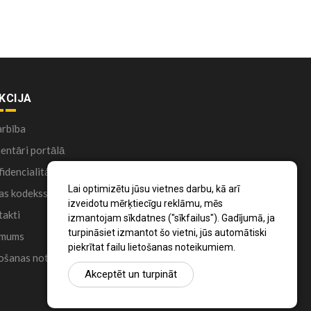
KCIJA
arbība
ntāri portālā
idencialitātes politika
Lai optimizētu jūsu vietnes darbu, kā arī
as kodekss
izveidotu mērķtiecīgu reklāmu, mēs
akti
izmantojam sīkdatnes ("sīkfailus"). Gadījumā, ja
turpināsiet izmantot šo vietni, jūs automātiski
 mums
piekrītat failu lietošanas noteikumiem.
ošanas noteikumi
Akceptēt un turpināt