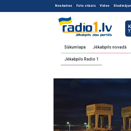
Noskaties
Foto stāsts
Video
Sludināju
Sākumlapa
Jēkabpils novadā
Jēkabpils Radio 1