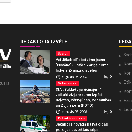
REDAKTORA IZVĒLE
REDA
Sports
Sad
Vai Jēkabpilī piedzims jauna
Kome
"Nirvāna"? Lotārs Zariņš pirms
hokeja Zvaigžņu spēles
Konf
augusts 07 , 2026
0
Ētik
kusija
Vides ziņas
SIA „Saldūdeņu risinājumi”
Kont
veikuši zivju resursu izpēti
Par
Baļotes, Vārzgūnes, Vecmuižas
esi
un Zuju ezerā (FOTO)
Liet
augusts 07 , 2026
0
Pašvaldību ziņas
Jēkabpils novada pašvaldības
policijas paveiktais jūlijā