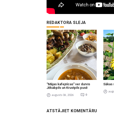
REDAKTORA SLEJA
“Mājas kafejnīcas” ver durvis
Sākas 
Jēkabpils un Krustpils pusē
augu
augusts 06 , 2026
0
ATSTĀJIET KOMENTĀRU