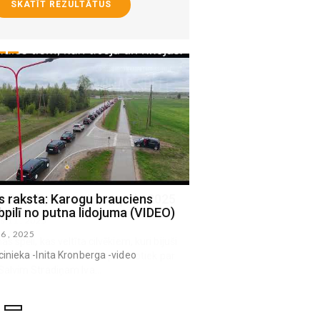
SKATĪT REZULTĀTUS
 raksta: Karogu brauciens
Jēkabpils volejbolisti a
pilī no putna lidojuma (VIDEO)
pārsvaru pirmajā pusfi
06 , 2025
marts 13 , 2025
cinieka -Inita Kronberga -video