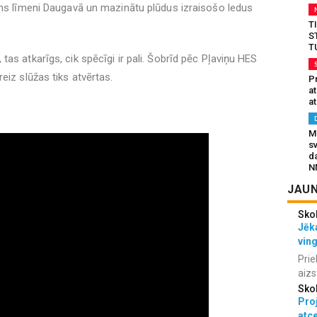
ens līmeni Daugavā un mazinātu plūdus izraisošo ledus
T
S
T
as atkarīgs, cik spēcīgi ir pali. Šobrīd pēc Pļaviņu HES
eiz slūžas tiks atvērtas.
Pr
a
at
Mu
s
da
N
JAUN
Sko
Jēka
vin
Prie
aizs
Sko
Proj
atc