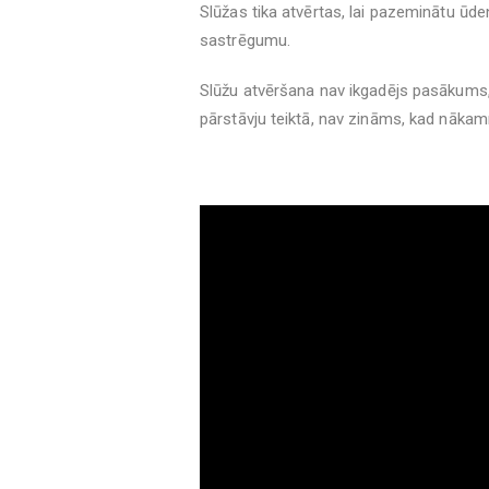
Slūžas tika atvērtas, lai pazeminātu ūd
sastrēgumu.
Slūžu atvēršana nav ikgadējs pasākums, t
pārstāvju teiktā, nav zināms, kad nākamr