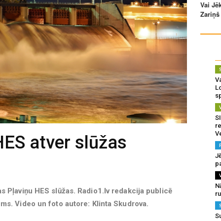
Va
L
s
SI
re
V
HES atver slūžas
J
pa
N
tas Pļaviņu HES slūžas. Radio1.lv redakcija publicē
r
kums. Video un foto autore: Klinta Skudrova.
S