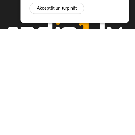
Akceptēt un turpināt
Ziņu portāls Radio1.lv ir informācija un diskusija par Jēkabpils
pilsētas un reģiona novadu aktualitātēm. Svarīgākie notikumi un
procesi Latvijā un pasaulē.
+371 22 320 220
zinas@radio1.lv
REDAKTORA IZVĒLE