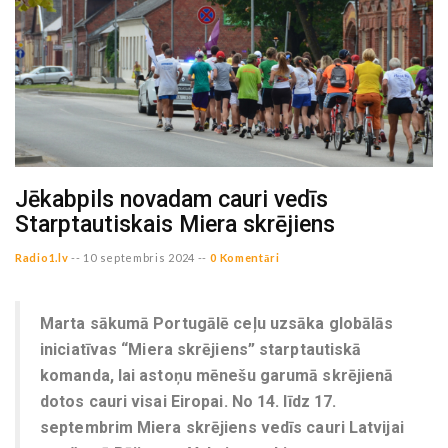
Jēkabpils novadam cauri vedīs
Starptautiskais Miera skrējiens
Radio1.lv
--
10 septembris 2024 --
0 Komentāri
Marta sākumā Portugālē ceļu uzsāka globālās
iniciatīvas “Miera skrējiens” starptautiskā
komanda, lai astoņu mēnešu garumā skrējienā
dotos cauri visai Eiropai. No 14. līdz 17.
septembrim Miera skrējiens vedīs cauri Latvijai