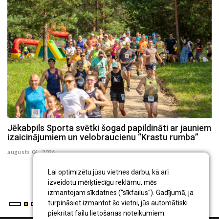
Jēkabpils Sporta svētki šogad papildināti ar jauniem
S
izaicinājumiem un velobraucienu “Krastu rumba”
n
p
augusts 04 , 2026
ju
ju
Lai optimizētu jūsu vietnes darbu, kā arī
izveidotu mērķtiecīgu reklāmu, mēs
izmantojam sīkdatnes ("sīkfailus"). Gadījumā, ja
turpināsiet izmantot šo vietni, jūs automātiski
piekrītat failu lietošanas noteikumiem.