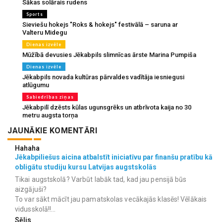
Sākas solārais rudens
Sports
Sieviešu hokejs "Roks & hokejs" festivālā – saruna ar
Valteru Midegu
Dienas izvēle
Mūžībā devusies Jēkabpils slimnīcas ārste Marina Pumpiša
Dienas izvēle
Jēkabpils novada kultūras pārvaldes vadītāja iesniegusi
atlūgumu
Sabiedrības ziņas
Jēkabpilī dzēsts kūlas ugunsgrēks un atbrīvota kaija no 30
metru augsta torņa
JAUNĀKIE KOMENTĀRI
Hahaha
Jēkabpiliešus aicina atbalstīt iniciatīvu par finanšu pratību kā
obligātu studiju kursu Latvijas augstskolās
Tikai augstskolā? Varbūt labāk tad, kad jau pensijā būs
aizgājuši?
To var sākt mācīt jau pamatskolas vecākajās klasēs! Vēlākais
vidusskolā!!...
Sēlis