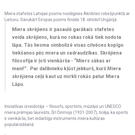
Miera stafetes Latvijas posms noslēgsies Aknīstes robežpunktā ar
Lietuvu. Savukārt Eiropas posms finišēs 18. oktobrī Ungārijā.
Miera skrējiens ir pasaulē garākais stafetes
veida skrējiens, kurā no rokas rokā tiek nodota
lāpa. Tās liesma simbolizē visas cilvēces kopīgo
tiekšanos pēc miera un sadraudzības. Skrējiena
filosofija ir ļoti vienkārša - “Miers sākas ar
mani!”. Par dalībnieku kļūst jebkurš, kurš Miera
skrējiena ceļā kaut uz mirkli rokās patur Miera
Lāpu.
Iniciatīvas izveidotājs – filosofs, sportists, mūziķis un UNESCO
miera prēmijas laureāts, Šrī Činmojs (1931-2007), ticēja, ka sports
ir vienkāršs, bet iedarbīgs instruments miera kultūras
popularizēšanā.