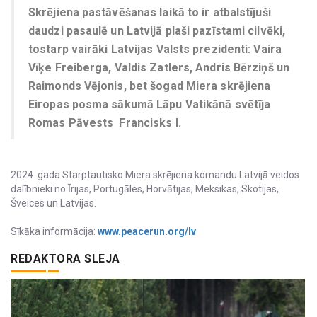
Skrējiena pastāvēšanas laikā to ir atbalstījuši
daudzi pasaulē un Latvijā plaši pazīstami cilvēki,
tostarp vairāki Latvijas Valsts prezidenti: Vaira
Vīķe Freiberga, Valdis Zatlers, Andris Bērziņš un
Raimonds Vējonis, bet šogad Miera skrējiena
Eiropas posma sākumā Lāpu Vatikānā svētīja
Romas Pāvests Francisks I.
2024. gada Starptautisko Miera skrējiena komandu Latvijā veidos
dalībnieki no Īrijas, Portugāles, Horvātijas, Meksikas, Skotijas,
Šveices un Latvijas.
Sīkāka informācija:
www.peacerun.org/lv
REDAKTORA SLEJA