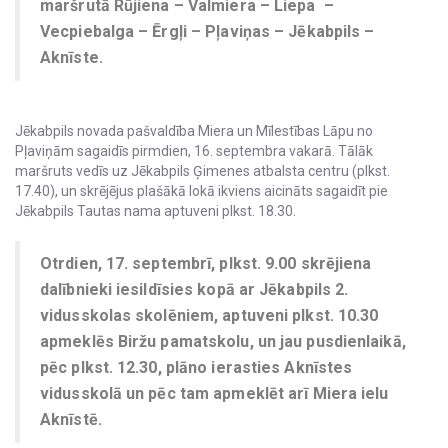
maršrutā Rūjiena – Valmiera – Liepa –
Vecpiebalga – Ērgļi – Pļaviņas – Jēkabpils –
Aknīste.
Jēkabpils novada pašvaldība Miera un Mīlestības Lāpu no
Pļaviņām sagaidīs pirmdien, 16. septembra vakarā. Tālāk
maršruts vedīs uz Jēkabpils Ģimenes atbalsta centru (plkst.
17.40), un skrējējus plašākā lokā ikviens aicināts sagaidīt pie
Jēkabpils Tautas nama aptuveni plkst. 18.30.
Otrdien, 17. septembrī, plkst. 9.00 skrējiena
dalībnieki iesildīsies kopā ar Jēkabpils 2.
vidusskolas skolēniem, aptuveni plkst. 10.30
apmeklēs Biržu pamatskolu, un jau pusdienlaikā,
pēc plkst. 12.30, plāno ierasties Aknīstes
vidusskolā un pēc tam apmeklēt arī Miera ielu
Aknīstē.