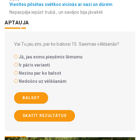
Viesītes pilsētas svētkos vicinās ar nazi un dūrēm
Nepaspēja iepūst trubā , un savējos bija jāvaktē .
APTAUJA
Vai Tu jau zini, par ko balsosi 15. Saeimas vēlēšanās?
Jā, jau esmu pieņēmis lēmumu
Ir pāris varianti
Nezinu par ko balsot
Nedošos uz vēlēšanām
BALSOT
SKATĪT REZULTĀTUS