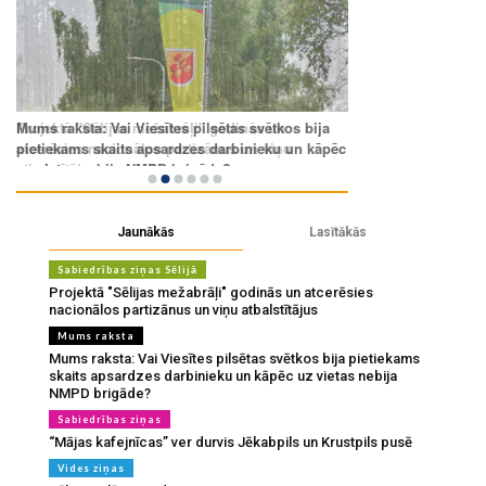
Jaunākās
Lasītākās
Sabiedrības ziņas Sēlijā
Projektā "Sēlijas mežabrāļi" godinās un atcerēsies
nacionālos partizānus un viņu atbalstītājus
Mums raksta
Mums raksta: Vai Viesītes pilsētas svētkos bija pietiekams
skaits apsardzes darbinieku un kāpēc uz vietas nebija
NMPD brigāde?
Sabiedrības ziņas
“Mājas kafejnīcas” ver durvis Jēkabpils un Krustpils pusē
Vides ziņas