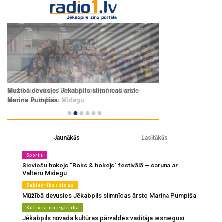
Jaunākās
Lasītākās
Sports
Sieviešu hokejs "Roks & hokejs" festivālā – saruna ar
Valteru Midegu
Sabiedrības ziņas
Mūžībā devusies Jēkabpils slimnīcas ārste Marina Pumpiša
Kultūra un izglītība
Jēkabpils novada kultūras pārvaldes vadītāja iesniegusi