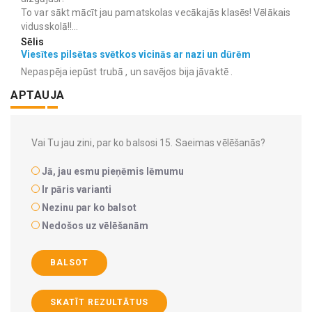
To var sākt mācīt jau pamatskolas vecākajās klasēs! Vēlākais
vidusskolā!!...
Sēlis
Viesītes pilsētas svētkos vicinās ar nazi un dūrēm
Nepaspēja iepūst trubā , un savējos bija jāvaktē .
APTAUJA
Vai Tu jau zini, par ko balsosi 15. Saeimas vēlēšanās?
Jā, jau esmu pieņēmis lēmumu
Ir pāris varianti
Nezinu par ko balsot
Nedošos uz vēlēšanām
BALSOT
SKATĪT REZULTĀTUS