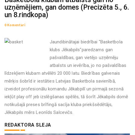
uzņēmējiem, gan domes (Precizēta 5., 6.
un 8.rindkopa)
0 Komentāri
Jaundibinātajai biedrībai "Basketbola
klubs Jēkabpils"paredzams gan
pašvaldības, gan vietējo uzņēmēju
atbalsts un ievērība, jo no pašvaldības
līdzekļiem klubam atvēlēti 20 000 latu. Biedrības galvenais
mērķis šobrīd ir iestāties Latvijas Basketbola savienībā,
izveidot profesionālu komandu Jēkabpilī un pirmajā sezonā
iekļūt play off jeb izslēgšanas spēlēs, tā šorīt Jēkabpils domē
notikušajā preses brīfingā sacīja kluba priekšsēdētājs,
Jēkabpils mērs Leonīds Salcevičs.
REDAKTORA SLEJA