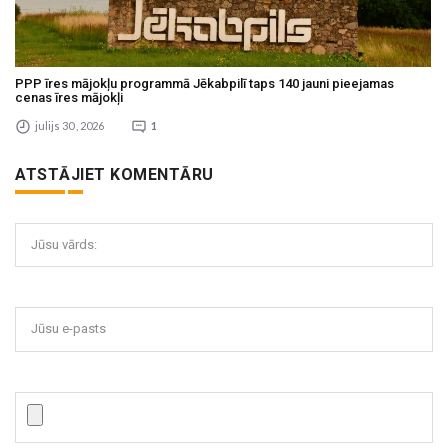
PPP īres mājokļu programmā Jēkabpilī taps 140 jauni pieejamas
cenas īres mājokļi
julijs 30 , 2026
1
ATSTĀJIET KOMENTĀRU
Jūsu vārds:
Jūsu e-pasts