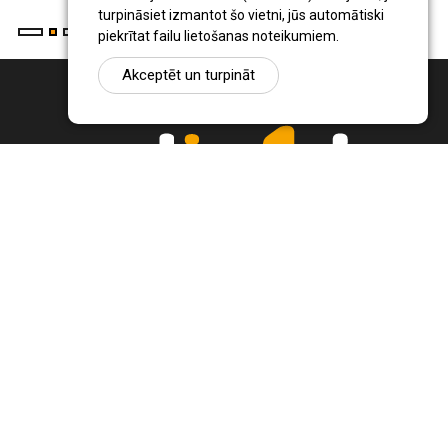
turpināsiet izmantot šo vietni, jūs automātiski
piekrītat failu lietošanas noteikumiem.
Akceptēt un turpināt
Ziņu portāls Radio1.lv ir informācija un diskusija par Jēkabpils
pilsētas un reģiona novadu aktualitātēm. Svarīgākie notikumi un
procesi Latvijā un pasaulē.
+371 22 320 220