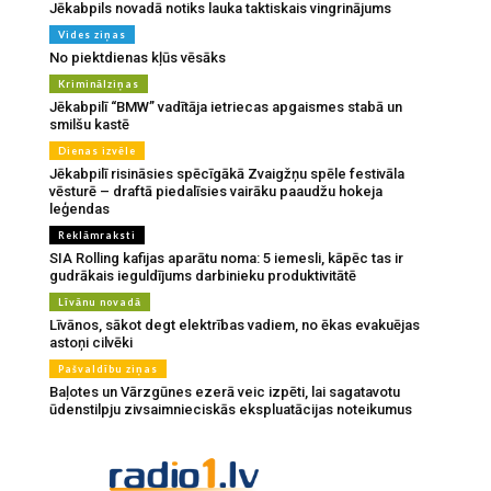
Jēkabpils novadā notiks lauka taktiskais vingrinājums
Vides ziņas
No piektdienas kļūs vēsāks
Kriminālziņas
Jēkabpilī “BMW” vadītāja ietriecas apgaismes stabā un
smilšu kastē
Dienas izvēle
Jēkabpilī risināsies spēcīgākā Zvaigžņu spēle festivāla
vēsturē – draftā piedalīsies vairāku paaudžu hokeja
leģendas
Reklāmraksti
SIA Rolling kafijas aparātu noma: 5 iemesli, kāpēc tas ir
gudrākais ieguldījums darbinieku produktivitātē
Līvānu novadā
Līvānos, sākot degt elektrības vadiem, no ēkas evakuējas
astoņi cilvēki
Pašvaldību ziņas
Baļotes un Vārzgūnes ezerā veic izpēti, lai sagatavotu
ūdenstilpju zivsaimnieciskās ekspluatācijas noteikumus