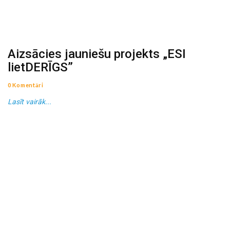
Aizsācies jauniešu projekts „ESI
lietDERĪGS”
0 Komentāri
Lasīt vairāk...