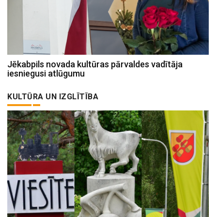
Jēkabpils novada kultūras pārvaldes vadītāja
iesniegusi atlūgumu
KULTŪRA UN IZGLĪTĪBA