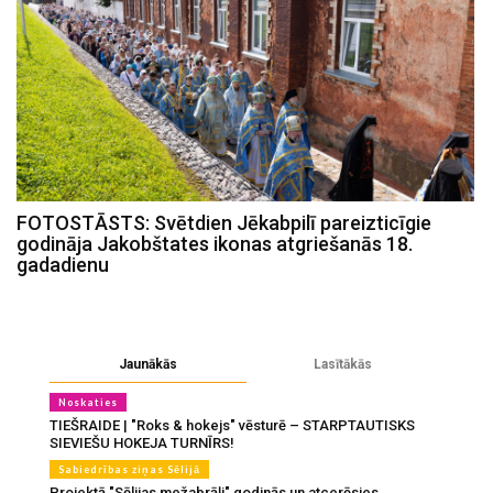
FOTOSTĀSTS: Svētdien Jēkabpilī pareizticīgie
godināja Jakobštates ikonas atgriešanās 18.
gadadienu
Jaunākās
Lasītākās
Noskaties
TIEŠRAIDE | "Roks & hokejs" vēsturē – STARPTAUTISKS
SIEVIEŠU HOKEJA TURNĪRS!
Sabiedrības ziņas Sēlijā
Projektā "Sēlijas mežabrāļi" godinās un atcerēsies