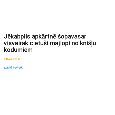
Jēkabpils apkārtnē šopavasar
visvairāk cietuši mājlopi no knišļu
kodumiem
0 Komentāri
Lasīt vairāk...