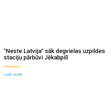
"Neste Latvija" sāk degvielas uzpildes
staciju pārbūvi Jēkabpilī
0 Komentāri
Lasīt vairāk...