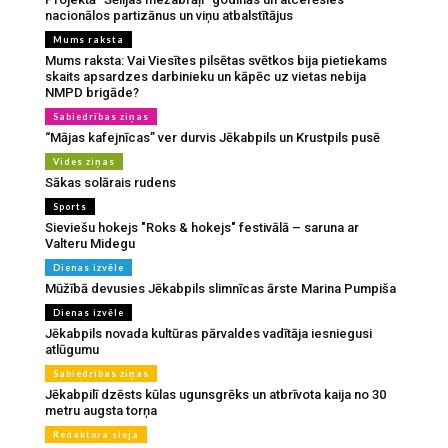
nacionālos partizānus un viņu atbalstītājus
Mums raksta
Mums raksta: Vai Viesītes pilsētas svētkos bija pietiekams
skaits apsardzes darbinieku un kāpēc uz vietas nebija
NMPD brigāde?
Sabiedrības ziņas
“Mājas kafejnīcas” ver durvis Jēkabpils un Krustpils pusē
Vides ziņas
Sākas solārais rudens
Sports
Sieviešu hokejs "Roks & hokejs" festivālā – saruna ar
Valteru Midegu
Dienas izvēle
Mūžībā devusies Jēkabpils slimnīcas ārste Marina Pumpiša
Dienas izvēle
Jēkabpils novada kultūras pārvaldes vadītāja iesniegusi
atlūgumu
Sabiedrības ziņas
Jēkabpilī dzēsts kūlas ugunsgrēks un atbrīvota kaija no 30
metru augsta torņa
Redaktora sleja