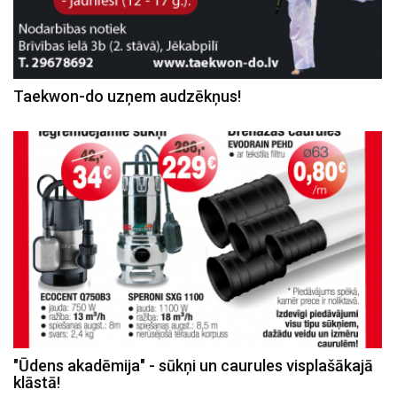
Taekwon-do uzņem audzēkņus!
"Ūdens akadēmija" - sūkņi un caurules visplašākajā
klāstā!