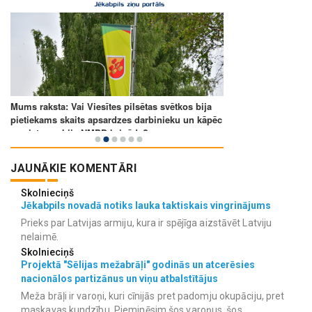
JAUNĀKIE KOMENTĀRI
Skolnieciņš
Jēkabpils novadā notiks lauka taktiskais vingrinājums
Prieks par Latvijas armiju, kura ir spējīga aizstāvēt Latviju
nelaimē.
Skolnieciņš
Projektā "Sēlijas mežabrāļi" godinās un atcerēsies
nacionālos partizānus un viņu atbalstītājus
Meža brāļi ir varoņi, kuri cīnijās pret padomju okupāciju, pret
maskavas kundzību. Pieminēsim šos varoņus, šos