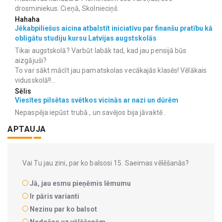
drosminiekus. Cieņā, Skolnieciņš
Hahaha
Jēkabpiliešus aicina atbalstīt iniciatīvu par finanšu pratību kā
obligātu studiju kursu Latvijas augstskolās
Tikai augstskolā? Varbūt labāk tad, kad jau pensijā būs
aizgājuši?
To var sākt mācīt jau pamatskolas vecākajās klasēs! Vēlākais
vidusskolā!!...
Sēlis
Viesītes pilsētas svētkos vicinās ar nazi un dūrēm
Nepaspēja iepūst trubā , un savējos bija jāvaktē .
APTAUJA
Vai Tu jau zini, par ko balsosi 15. Saeimas vēlēšanās?
Jā, jau esmu pieņēmis lēmumu
Ir pāris varianti
Nezinu par ko balsot