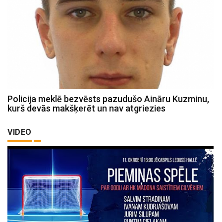
Policija meklē bezvēsts pazudušo Aināru Kuzminu,
kurš devās makšķerēt un nav atgriezies
VIDEO