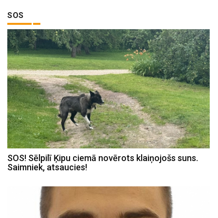
SOS
SOS! Sēlpilī Ķipu ciemā novērots klaiņojošs suns.
Saimniek, atsaucies!