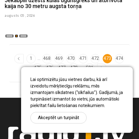
ls
Jēkabpilī dzēsts kūlas ugunsgrēks un atbrīvota
J
kaija no 30 metru augsta torņa
p
augusts 05 , 2026
au
...
1
468
469
470
471
472
473
474
...
475
476
477
478
501
Lai optimizētu jūsu vietnes darbu, kā arī
izveidotu mērķtiecīgu reklāmu, mēs
izmantojam sīkdatnes ("sīkfailus"). Gadījumā, ja
turpināsiet izmantot šo vietni, jūs automātiski
piekrītat failu lietošanas noteikumiem.
Akceptēt un turpināt