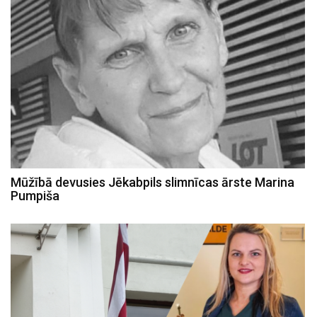
Mūžībā devusies Jēkabpils slimnīcas ārste Marina
Pumpiša