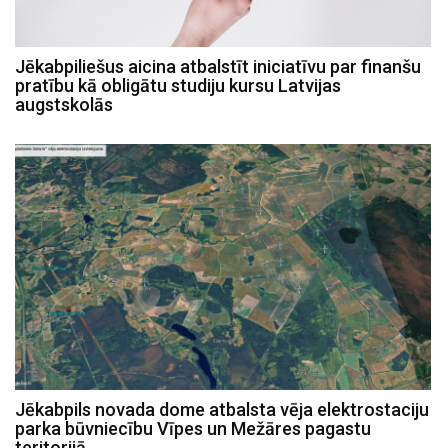
Jēkabpiliešus aicina atbalstīt iniciatīvu par finanšu
pratību kā obligātu studiju kursu Latvijas
augstskolās
Jēkabpils novada dome atbalsta vēja elektrostaciju
parka būvniecību Vīpes un Mežāres pagastu
teritorijā