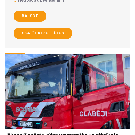
Nedošos uz vēlēšanām
BALSOT
SKATĪT REZULTĀTUS