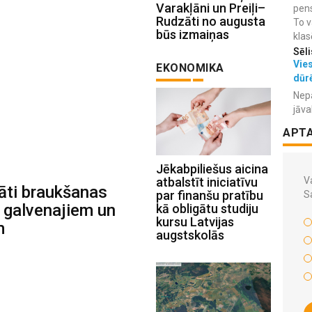
Varakļāni un Preiļi–
pens
Rudzāti no augusta
To v
būs izmaiņas
klas
Sēli
Vies
EKONOMIKA
dūr
Nepa
jāva
APT
Jēkabpiliešus aicina
atbalstīt iniciatīvu
Va
āti braukšanas
par finanšu pratību
S
s galvenajiem un
kā obligātu studiju
kursu Latvijas
m
augstskolās