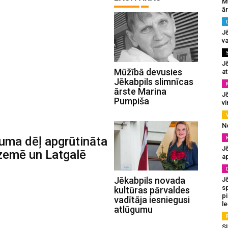
M
ā
J
va
J
Mūžībā devusies
at
Jēkabpils slimnīcas
ārste Marina
Jē
Pumpiša
v
N
juma dēļ apgrūtināta
Jē
zemē un Latgalē
a
Jēkabpils novada
J
sp
kultūras pārvaldes
p
vadītāja iesniegusi
l
atlūgumu
SI