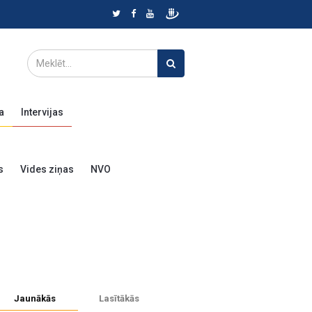
a
Intervijas
s
Vides ziņas
NVO
Jaunākās
Lasītākās