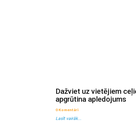
Dažviet uz vietējiem ce
apgrūtina apledojums
0 Komentāri
Lasīt vairāk...