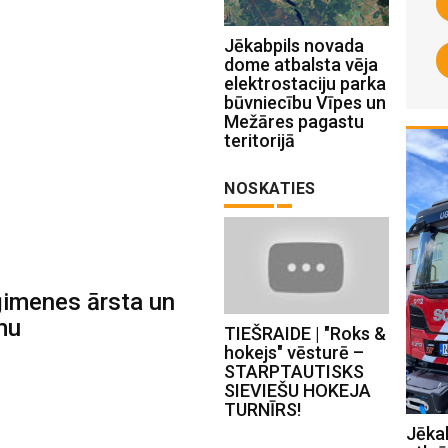
Jēkabpils novada
dome atbalsta vēja
elektrostaciju parka
būvniecību Vīpes un
Mežāres pagastu
teritorijā
NOSKATIES
ģimenes ārsta un
mu
TIEŠRAIDE | "Roks &
hokejs" vēsturē –
STARPTAUTISKS
SIEVIEŠU HOKEJA
TURNĪRS!
“Mājas kafejnīcas” ver durvis
Jēkab