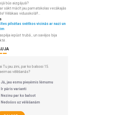
ijā būs aizgājuši?
ar sākt mācīt jau pamatskolas vecākajās
ēs! Vēlākais vidusskolā!!...
s
ītes pilsētas svētkos vicinās ar nazi un
ēm
spēja iepūst trubā , un savējos bija
ktē .
AUJA
i Tu jau zini, par ko balsosi 15.
aeimas vēlēšanās?
Jā, jau esmu pieņēmis lēmumu
Ir pāris varianti
Nezinu par ko balsot
Nedošos uz vēlēšanām