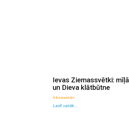
Ievas Ziemassvētki: mīļ
un Dieva klātbūtne
0 Komentāri
Lasīt vairāk...