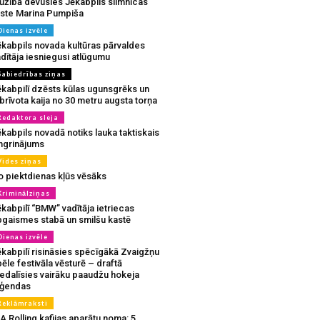
ūžībā devusies Jēkabpils slimnīcas
rste Marina Pumpiša
Dienas izvēle
ēkabpils novada kultūras pārvaldes
dītāja iesniegusi atlūgumu
Sabiedrības ziņas
ēkabpilī dzēsts kūlas ugunsgrēks un
brīvota kaija no 30 metru augsta torņa
Redaktora sleja
kabpils novadā notiks lauka taktiskais
ingrinājums
Vides ziņas
o piektdienas kļūs vēsāks
Kriminālziņas
kabpilī “BMW” vadītāja ietriecas
pgaismes stabā un smilšu kastē
Dienas izvēle
ēkabpilī risināsies spēcīgākā Zvaigžņu
ēle festivāla vēsturē – draftā
iedalīsies vairāku paaudžu hokeja
eģendas
Reklāmraksti
A Rolling kafijas aparātu noma: 5