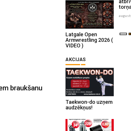
Jēkabpils un Krustpils pusē
atbrī
torņ
augusts 06 , 2026
august
Latgale Open
Armwrestling 2026 (
VIDEO )
AKCIJAS
ļiem braukšanu
Taekwon-do uzņem
audzēkņus!