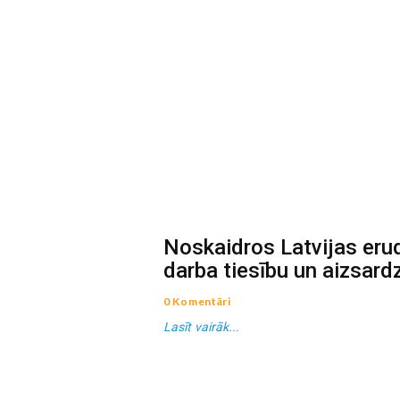
Noskaidros Latvijas eru
darba tiesību un aizsard
0 Komentāri
Lasīt vairāk...