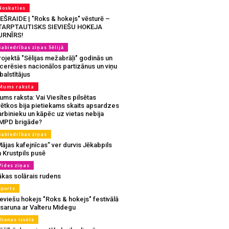
Noskaties
IEŠRAIDE | "Roks & hokejs" vēsturē –
TARPTAUTISKS SIEVIEŠU HOKEJA
URNĪRS!
Sabiedrības ziņas Sēlijā
ojektā "Sēlijas mežabrāļi" godinās un
tcerēsies nacionālos partizānus un viņu
balstītājus
Mums raksta
ms raksta: Vai Viesītes pilsētas
vētkos bija pietiekams skaits apsardzes
rbinieku un kāpēc uz vietas nebija
MPD brigāde?
Sabiedrības ziņas
ājas kafejnīcas” ver durvis Jēkabpils
 Krustpils pusē
Vides ziņas
ākas solārais rudens
Sports
eviešu hokejs "Roks & hokejs" festivālā
 saruna ar Valteru Midegu
Dienas izvēle