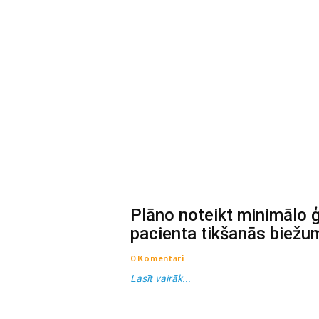
Plāno noteikt minimālo 
pacienta tikšanās biežu
0 Komentāri
Lasīt vairāk...