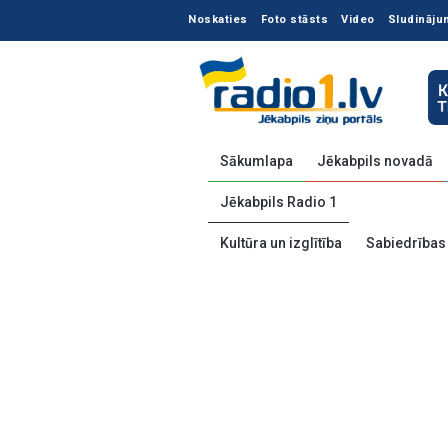
Noskaties
Foto stāsts
Video
Sludināju
Sākumlapa
Jēkabpils novadā
Jēkabpils Radio 1
Kultūra un izglītība
Sabiedrības