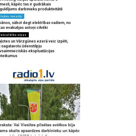
mesli, kāpēc tas ir gudrākais
guldījums darbinieku produktivitātē
Līvānu novadā
vānos, sākot degt elektrības vadiem, no
as evakuējas astoņi cilvēki
Pašvaldību ziņas
aļotes un Vārzgūnes ezerā veic izpēti,
i sagatavotu ūdenstilpju
ivsaimnieciskās ekspluatācijas
oteikumus