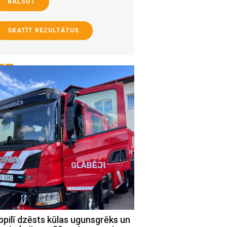
BALSOT
SKATĪT REZULTĀTUS
pilī dzēsts kūlas ugunsgrēks un
Jēkabpils novada Sociā