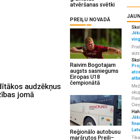
atvēršanas svētki
JAUN
PREIĻU NOVADĀ
Sko
Jēka
vin
Prie
aizs
Sko
Raivim Bogotajam
Proj
augsts sasniegums
atc
Eiropas U18
atba
čempionātā
dītākos audzēkņus
Meža
okup
zības jomā
Piem
Cieņ
Hah
Jēka
fina
Lat
Reģionālo autobusu
maršrutos Preiļi–
Tika