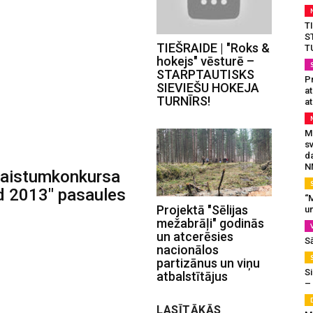
T
S
TIEŠRAIDE | "Roks &
T
hokejs" vēsturē –
STARPTAUTISKS
Pr
SIEVIEŠU HOKEJA
a
TURNĪRS!
at
Mu
s
da
N
skaistumkonkursa
d 2013" pasaules
“M
Projektā "Sēlijas
un
mežabrāļi" godinās
un atcerēsies
S
nacionālos
partizānus un viņu
Si
atbalstītājus
–
LASĪTĀKĀS