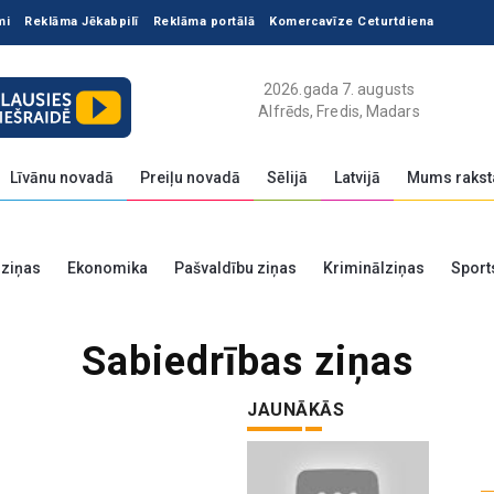
mi
Reklāma Jēkabpilī
Reklāma portālā
Komercavīze Ceturtdiena
2026.gada 7. augusts
Alfrēds, Fredis, Madars
Līvānu novadā
Preiļu novadā
Sēlijā
Latvijā
Mums rakst
 ziņas
Ekonomika
Pašvaldību ziņas
Kriminālziņas
Sport
Sabiedrības ziņas
JAUNĀKĀS