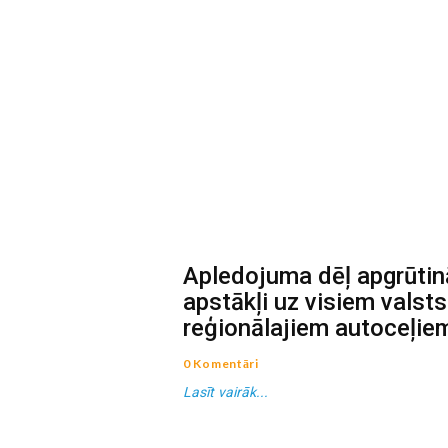
Apledojuma dēļ apgrūtin
apstākļi uz visiem valst
reģionālajiem autoceļie
0 Komentāri
Lasīt vairāk...