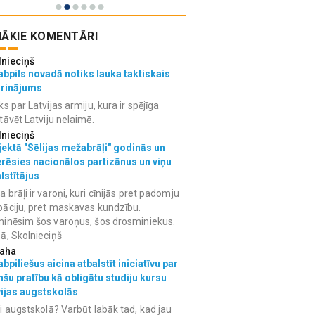
ĀKIE KOMENTĀRI
lnieciņš
bpils novadā notiks lauka taktiskais
grinājums
ks par Latvijas armiju, kura ir spējīga
tāvēt Latviju nelaimē.
lnieciņš
ektā "Sēlijas mežabrāļi" godinās un
erēsies nacionālos partizānus un viņu
lstītājus
 brāļi ir varoņi, kuri cīnijās pret padomju
āciju, pret maskavas kundzību.
inēsim šos varoņus, šos drosminiekus.
ā, Skolnieciņš
aha
bpiliešus aicina atbalstīt iniciatīvu par
nšu pratību kā obligātu studiju kursu
vijas augstskolās
i augstskolā? Varbūt labāk tad, kad jau