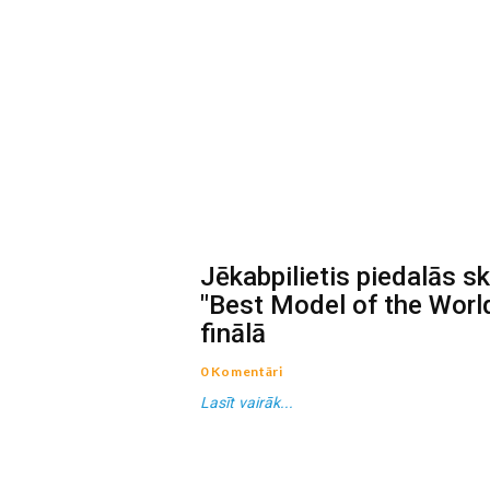
Jēkabpilietis piedalās 
"Best Model of the Worl
finālā
0 Komentāri
Lasīt vairāk...