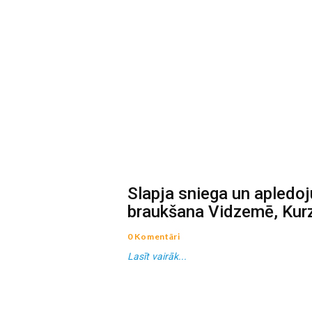
Slapja sniega un apledo
braukšana Vidzemē, Kur
0 Komentāri
Lasīt vairāk...