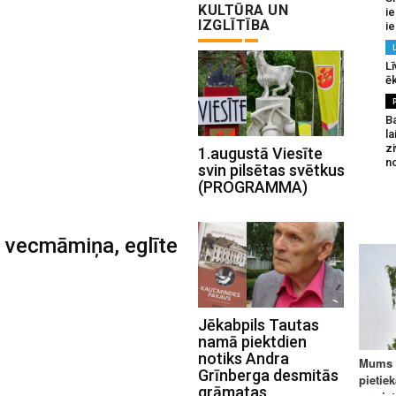
KULTŪRA UN
ie
IZGLĪTĪBA
ie
Lī
ēk
B
la
z
1.augustā Viesīte
n
svin pilsētas svētkus
(PROGRAMMA)
ā vecmāmiņa, eglīte
Jēkabpils Tautas
namā piektdien
notiks Andra
Grīnberga desmitās
grāmatas