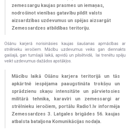
zemessargu kaujas prasmes un iemaņas,
nodrošinot vienības gatavību pildīt valsts
aizsardzības uzdevumus un spējas aizsargāt
Zemessardzes atbildības teritoriju.
Ošānu karjerā norisināsies kaujas šaušanas apmācības ar
strēlnieku ieročiem. Mācību uzdevumus veiks gan diennakts
gaišajā, gan tumšajā laikā, apvidū un pilsētvidē, lai trenētu spēju
veikt uzdevumus dažādos apstākļos.
Mācību laikā Ošānu karjera teritorijā un tās
apkārtnē iespējama paaugstināta trokšņu un
sprādzienu skaņu intensitāte un pārvietosies
militārā tehnika, karavīri un zemessargi ar
strēlnieku ieročiem, portālu Radio1.lv informēja
Zemessardzes 3. Latgales brigādes 56. kaujas
atbalsta bataljona Komunikācijas nodaļa
.