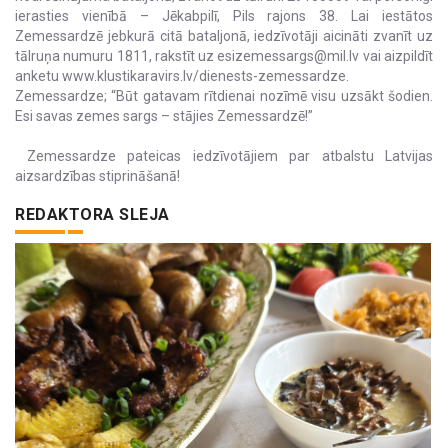
ierasties vienībā – Jēkabpilī, Pils rajons 38. Lai iestātos
Zemessardzē jebkurā citā bataljonā, iedzīvotāji aicināti zvanīt uz
tālruņa numuru 1811, rakstīt uz esizemessargs@mil.lv vai aizpildīt
anketu www.klustikaravirs.lv/dienests-zemessardze.
Zemessardze; “Būt gatavam rītdienai nozīmē visu uzsākt šodien.
Esi savas zemes sargs – stājies Zemessardzē!”
Zemessardze pateicas iedzīvotājiem par atbalstu Latvijas
aizsardzības stiprināšanā!
REDAKTORA SLEJA