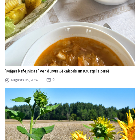
“Mājas kafejnīcas” ver durvis Jēkabpils un Krustpils pusē
augusts 06 , 2026
0