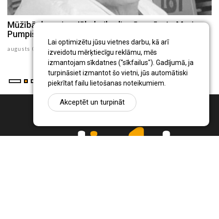
Mūžībā devusies Jēkabpils slimnīcas ārste Marina
J
Pumpiša
k
Lai optimizētu jūsu vietnes darbu, kā arī
augusts 05 , 2026
au
izveidotu mērķtiecīgu reklāmu, mēs
izmantojam sīkdatnes ("sīkfailus"). Gadījumā, ja
turpināsiet izmantot šo vietni, jūs automātiski
piekrītat failu lietošanas noteikumiem.
Akceptēt un turpināt
Ziņu portāls Radio1.lv ir informācija un diskusija par Jēkabpils