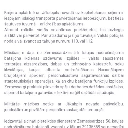
Karjera apkārtnē un Jēkabpils novadā uz koplietošanas ceļiem ir
iespējami īslaicīgi transporta pārvietošanās ierobežojumi, bet tiešā
šautuves tuvumā – arī drošības apķēdējums.
Atrodot mācību vietās nezināmus priekšmetus, tos aizliegts
aiztikt vai pārvietot. Par atradumu jāziņo tuvākajā Valsts policijas
nodaļā vai zvanot uz tālruņa numuru 110, vai 112.
Mācības ir daļa no Zemessardzes 56. kaujas nodrošinājuma
bataljona ikdienas uzdevumu izpildes – valsts sauszemes
teritorijas aizsardzības, dabas un tehnogēno katastrofu seku
likvidācijas, kaujas atbalsta nodrošināšanas Nacionālajiem
bruņotajiem spēkiem, personālsastāva sagatavošanas dalībai
starptautiskajās operācijās, kā arī citu bataljona funkciju izpildes.
Zemessargi praktiski pilnveido spēju darboties dažādos apstākļos,
stiprinot bataljona gatavību efektīvi reaģēt dažādās situācijās.
Militārās mācības notiks ar Jēkabpils novada pašvaldību,
juridiskām un privātām personām saskaņotās teritorijās.
Iedzīvotāji aicināti pieteikties dienestam Zemessardzes 56. kaujas
nodrošinājuma bataljonā, zvanot uz tālruni 29135559 vai personīgi