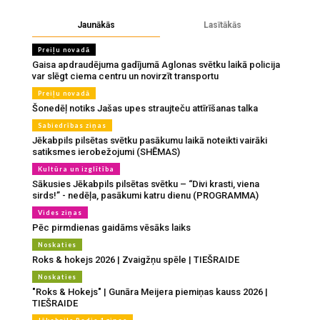
Jaunākās
Lasītākās
Preiļu novadā
Gaisa apdraudējuma gadījumā Aglonas svētku laikā policija
var slēgt ciema centru un novirzīt transportu
Preiļu novadā
Šonedēļ notiks Jašas upes straujteču attīrīšanas talka
Sabiedrības ziņas
Jēkabpils pilsētas svētku pasākumu laikā noteikti vairāki
satiksmes ierobežojumi (SHĒMAS)
Kultūra un izglītība
Sākusies Jēkabpils pilsētas svētku – “Divi krasti, viena
sirds!” - nedēļa, pasākumi katru dienu (PROGRAMMA)
Vides ziņas
Pēc pirmdienas gaidāms vēsāks laiks
Noskaties
Roks & hokejs 2026 | Zvaigžņu spēle | TIEŠRAIDE
Noskaties
"Roks & Hokejs" | Gunāra Meijera piemiņas kauss 2026 |
TIEŠRAIDE