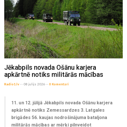
Jēkabpils novada Ošānu karjera
apkārtnē notiks militārās mācības
Radio1.lv
--
08 julijs 2026 --
0 Komentāri
11. un 12. jūlijā Jēkabpils novada Ošānu karjera
apkārtnē notiks Zemessardzes 3. Latgales
brigādes 56. kaujas nodrošinājuma bataljona
militārās mācības ar mērķi pilnveidot