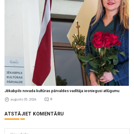
Jēkabpils novada kultūras pārvaldes vadītāja iesniegusi atlūgumu
augusts 05 , 2026
0
ATSTĀJIET KOMENTĀRU