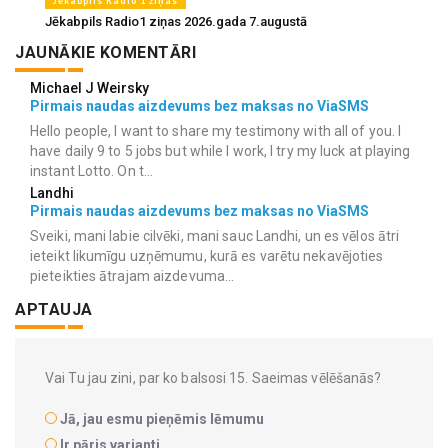
Jēkabpils Radio 1 ziņas
Jēkabpils Radio1 ziņas 2026.gada 7.augustā
JAUNĀKIE KOMENTĀRI
Michael J Weirsky
Pirmais naudas aizdevums bez maksas no ViaSMS
Hello people, I want to share my testimony with all of you. I
have daily 9 to 5 jobs but while I work, I try my luck at playing
instant Lotto. On t...
Landhi
Pirmais naudas aizdevums bez maksas no ViaSMS
Sveiki, mani labie cilvēki, mani sauc Landhi, un es vēlos ātri
ieteikt likumīgu uzņēmumu, kurā es varētu nekavējoties
pieteikties ātrajam aizdevuma...
APTAUJA
Vai Tu jau zini, par ko balsosi 15. Saeimas vēlēšanās?
Jā, jau esmu pieņēmis lēmumu
Ir pāris varianti