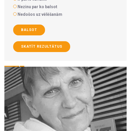
Nezinu par ko balsot
Nedošos uz vēlēšanām
BALSOT
SKATĪT REZULTĀTUS